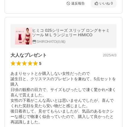
違反報告
いいね
0
ヒミコ 025シリーズ スリップ ロングキャミ
ソール M L ランジェリー HIMICO
SHIROHATO(白鳩)
大人なプレゼント
2025/4/3
5
あまりセットとか購入しない女性だったので

誕生日と、クリスマスのプレゼントを兼ねて、5点セットを
購入

日頃の観察の目力で、サイズもぴったしで凄く驚かれ+凄く
喜んで貰えました。

女性の下着がこんな高いとは思いませんでしたが、喜んで
くれた笑顔を見たら安い物だと感じました。

後日着衣して、見せてもらいましたが、気品のあるセクシ
ーな感じで物凄く似合っていたので、購入して良かったと
再認識しました。