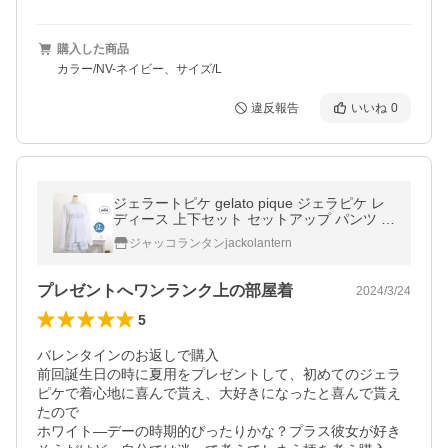
購入した商品
カラー/NV-ネイビー、サイズ/L
違反報告
いいね
0
ジェラートピケ gelato pique ジェラピケ レ
ディース 上下セット セットアップ パンツ 長
袖 ルームウェア パジャマ PWNT241093/roo
ジャッコランタンjackolantern
m
プレゼントへワンランク上の部屋着
2024/3/24
5
バレンタインのお返しで購入

前回誕生日の時に夏用をプレゼントして、初めてのジェラ
ピケで着心地に喜んで貰え、大好きになったと喜んで貰え
たので

ホワイト―デーの時期的ぴったりかな？プラス彼女が好き