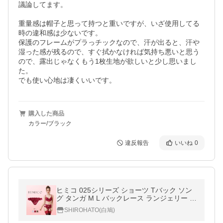
議論してます。

重量感は帽子と思って持つと重いですが、いざ使用してる
時の違和感は少ないです。

保護のフレームがプラっチックなので、汗が出ると、汗や
湿った感が残るので、すぐ拭かなければ気持ち悪いと思う
ので、露出じゃなくもう1枚生地が欲しいと少し思いまし
た。

でも使い心地は凄くいいです。
購入した商品
カラー/ブラック
違反報告
いいね
0
ヒミコ 025シリーズ ショーツ Tバック ソン
グ タンガ M L バックレース ランジェリー HI
MICO
SHIROHATO(白鳩)