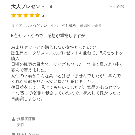
大人プレゼント 4
2025/4/3
5
サイズ
：
ちょうどよい
、
生地
：
少し薄め
、
伸縮性
：
普通
5点セットなので　感想が重複しますが

あまりセットとか購入しない女性だったので

誕生日と、クリスマスのプレゼントを兼ねて、5点セットを
購入

日頃の観察の目力で、サイズもぴったしで凄く驚かれ+凄く
喜んで貰えました。

女性の下着がこんな高いとは思いませんでしたが、喜んで
くれた笑顔を見たら安い物だと感じました。

後日着衣して、見せてもらいましたが、気品のあるセクシ
ーな感じで物凄く似合っていたので、購入して良かったと
再認識しました。
投稿者情報
男性
購入した商品