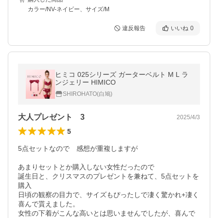
カラー/NV-ネイビー、サイズ/M
違反報告
いいね
0
ヒミコ 025シリーズ ガーターベルト M L ラ
ンジェリー HIMICO
SHIROHATO(白鳩)
大人プレゼント 3
2025/4/3
5
5点セットなので　感想が重複しますが

あまりセットとか購入しない女性だったので

誕生日と、クリスマスのプレゼントを兼ねて、5点セットを
購入

日頃の観察の目力で、サイズもぴったしで凄く驚かれ+凄く
喜んで貰えました。

女性の下着がこんな高いとは思いませんでしたが、喜んで