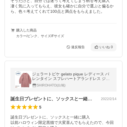
そうだけど、自分では迷って考えてしまう柄を考え購入

凄く気に入ってもらえ、彼女も確かに自分で選ぶと偏るか
ら、色々考えてくれて100点と満点をもらえました。
購入した商品
カラー/ピンク、サイズ/Fサイズ
違反報告
いいね
0
ジェラートピケ gelato pique レディース バ
レンタイン スフレハートアランドレス ジェ
ラピケ パジャマ ルームウェア
SHIROHATO(白鳩)
誕生日プレゼントに、ソックスと一緒に購…
2022/2/14
5
誕生日プレゼントに、ソックスと一緒に購入

以前ハロウィン限定黒猫で大変喜んでもらえたので、今回