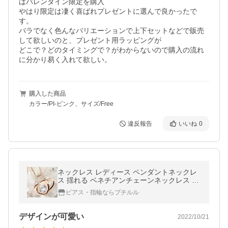
はバレンタイン限定を購入

やはり限定は凄く喜ばれプレゼントに選んで良かったで
す。

バラでなく色んなバリエーションで上下セットなどで販売
して欲しいのと、プレゼント用ラッピングが

どこで？どのタイミングで？がわからないので購入の流れ
に分かり易く入れて欲しい。
購入した商品
カラー/PI-ピンク、サイズ/Free
違反報告
いいね
0
ネックレス レディース ペンダントネックレ
ス 揺れる ベネチアンチェーンネックレス ダ
ブルハート 女性 彼女 誕生日 プレゼント ギ
ピアス・指輪ならプチルル
フト
デザインが可愛い
2022/10/21