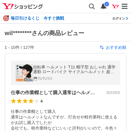
i
毎日引けるくじ 今すぐ挑戦
ログイン
wil********さんの商品レビュー
1
-
10
件 /
127
件
おすすめ順
自転車 ヘルメット T11 帽子型 おしゃれ 通学
通勤 ロードバイク サイクルヘルメット 超軽
量 通気性 義務化耐衝撃 男女兼用 野球帽スタ
TUTUYO
イル サイズ調整可能
仕事の作業帽として購入通常はヘルメット…
2023/5/2
4
仕事の作業帽として購入

通常はヘルメットなんですが、打合せや軽作業時に使える
かお試し購入でしたが

会社でも。軽作業時などにいいと評判がいいので、今色々