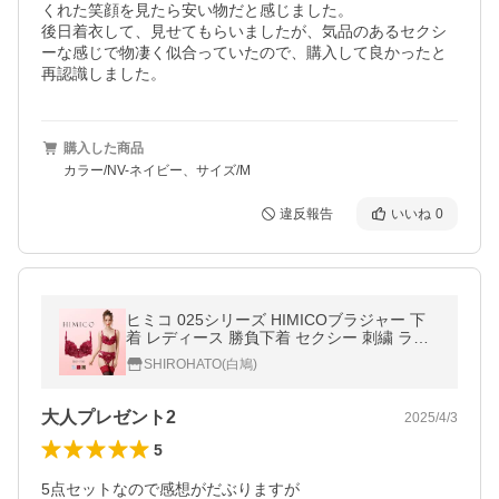
くれた笑顔を見たら安い物だと感じました。

後日着衣して、見せてもらいましたが、気品のあるセクシ
ーな感じで物凄く似合っていたので、購入して良かったと
再認識しました。
購入した商品
カラー/NV-ネイビー、サイズ/M
違反報告
いいね
0
ヒミコ 025シリーズ HIMICOブラジャー 下
着 レディース 勝負下着 セクシー 刺繍 ラン
ジェリー ワイヤーブラ 大きいサイズ 白鳩
SHIROHATO(白鳩)
大人プレゼント2
2025/4/3
5
5点セットなので感想がだぶりますが
