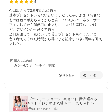
5
今回出会って2周年記念に購入

基本プレゼントいらないという子だった事、あまり高価な
ものは色々考えちゃうからと言っていたので、ネットサー
フィンしてたら偶然目に止まり、こスパも素晴らしいけ
ど、デザインが可愛くて購入

当日お渡して、気にいって貰えプレゼントもそうだけど

色々考えてくれた時間から尊いよと記念すべき2周年を迎え
ました。
購入した商品
カラー/ピンクゴールド（即納）
違反報告
いいね
0
ブラジャー ショーツ 3点セット 福袋 選べる
5タイプ おまかせ 刺繍 レース おしゃれ シン
プル ABCDEF 大きいサイズ
SHIROHATO(白鳩)