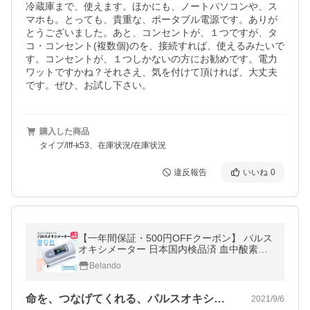
冷蔵庫まで、使えます。ほかにも、ノートパソコンや、ス
マホも。とっても、貴重な、ポータブル電源です。ありが
とうございました。あと、コンセントが、１つですが、タ
コ・コンセント(複数個)のを、接続すれば、使えるみたいで
す。コンセントが、１つしかないの方にお勧めです。電力
ワットですかね？それさえ、気を付けて頂ければ、大丈夫
です。ぜひ、お試し下さい。
購入した商品
タイプ/lff-k53、在庫状況/在庫状況
違反報告
いいね
0
【一年間保証・500円OFFクーポン】 パルス
オキシメーター 日本国内検品済 血中酸素濃
度計 医療機器認証商品 心拍計 脈拍 spo2 測
Belando
定器 軽量 電池付き
命を、つなげてくれる、パルスオキシメータ
2021/9/6