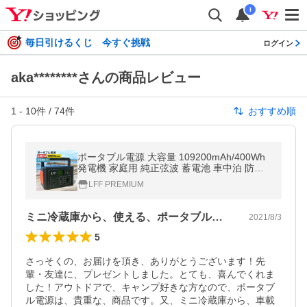
i
毎日引けるくじ 今すぐ挑戦
ログイン
aka********さんの商品レビュー
1
-
10
件 /
74
件
おすすめ順
ポータブル電源 大容量 109200mAh/400Wh
発電機 家庭用 純正弦波 蓄電池 車中泊 防災
キャンプ ソーラー充電 台風 停電 車載 非常
LFF PREMIUM
用 バッテリー アウトドア
ミニ冷蔵庫から、使える、ポータブル電源
2021/8/3
5
さっそくの、お届けを頂き、ありがとうございます！先
輩・友達に、プレゼントしました。とても、喜んでくれま
した！アウトドアで、キャンプ好きな方なので、ポータブ
ル電源は、貴重な、商品です。又、ミニ冷蔵庫から、車載