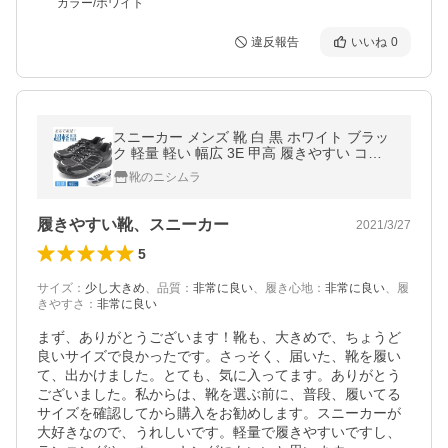
カラー/ホワイト
違反報告
いいね
0
スニーカー メンズ 靴 白 黒 ホワイト ブラッ
ク 軽量 軽い 幅広 3E 甲高 履きやすい コス
パ 通学 通勤 仕事 定番 学生 TOP REX 1850
靴のニシムラ
3
履きやすい靴、スニーカー
2021/3/27
5
サイズ
：
少し大きめ
、
品質
：
非常に良い
、
履き心地
：
非常に良い
、
履
きやすさ
：
非常に良い
まず、ありがとうございます！靴も、大きめで、ちょうど
良いサイズで良かったです。さっそく、届いた、靴を履い
て、出かけました。とても、気に入ってます。ありがとう
ございました。私からは、靴を選ぶ前に、普段、履いてる
サイズを確認してから購入をお勧めします。スニーカーが
大好きなので、うれしいです。軽量で履きやすいですし、