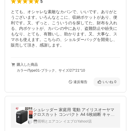
5
とても、オシャレな素敵なカバンで、いいです。ありがと
うございます。いろんなとこに、収納ポケットがあり、便
利です。又、ずっと、こういうのを探してた、財布を入れ
る、内ポケットが、カバンの中にあり、盗難防止や紛失に
もなり、とても、有難いし、助かります。又、大事な、ス
マホも使えます。こちらの、ショルダーバッグを開発し、
販売して頂き、感謝します。
購入した商品
カラー/Type01-ブラック、サイズ/27*21*10
違反報告
いいね
0
シュレッダー 家庭用 電動 アイリスオーヤマ
クロスカット コンパクト A4 6枚細断 キャス
ター付き P6HS75C
照明とエアコン イエプロYahoo!店