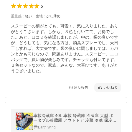
5
重量感
：
軽い
、
生地
：
少し薄め
スヌーピーの柄がとても、可愛く、気に入りました。あり
がとうございます。しかも、３色も付いてて、お得でし
た。あと、口コミを確認しましたが、中の、袋の臭いです
が、どうしても、気になる方は、消臭スプレーでし、天日
干しすれば、大丈夫です。袋の臭いに関しましては、カバ
ンとかも同じなので、問題ありません。スヌーピー、エコ
バッグで、買い物が楽しみです。チャックも付いてます。
３色セットなので、家族、みんな、大喜びです。ありがと
うございました。
違反報告
いいね
0
車載冷蔵庫 40L 車載 冷蔵庫 冷凍庫 大型 ポ
ータブル冷蔵庫 アウトドア 冷蔵 冷凍 保冷
車 トラック 12V 24V キャンプ 災害 クーラ
Earth Wing
ーボックス