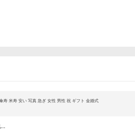
傘寿 米寿 安い 写真 急ぎ 女性 男性 祝 ギフト 金婚式
似…