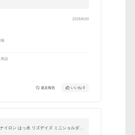
2026/6/30
情報
た商品
違反報告
いいね
0
お財布バッグ ショルダーバッグ レディース 斜め掛け 軽量 ミニバッグ コンパクト お財布 お財布機能付き ナイロン はっ水 リズデイズ ミニショルダー 旅行