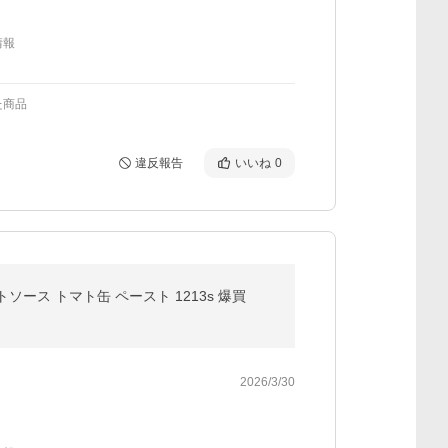
情報
た商品
違反報告
いいね
0
ース トマト缶 ペースト 1213s 爆買
2026/3/30