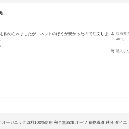
美…
を勧められましたが、ネットのほうが安かったので注文しま
投稿者


40代
。
購入し
-
ツ オーガニック原料100%使用 完全無添加 オーツ 食物繊維 鉄分 ダイエ