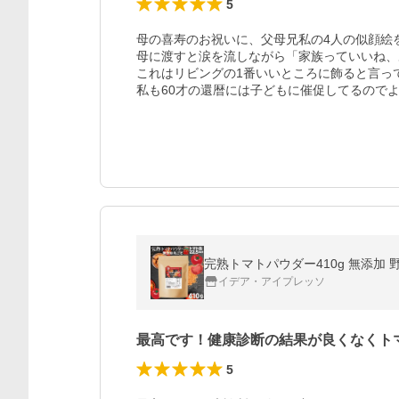
5
母の喜寿のお祝いに、父母兄私の4人の似顔絵を
母に渡すと涙を流しながら「家族っていいね、
これはリビングの1番いいところに飾ると言って
私も60才の還暦には子どもに催促してるので
完熟トマトパウダー410g 無添加 
イデア・アイプレッソ
最高です！健康診断の結果が良くなくト
5