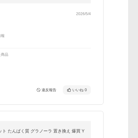
2026/5/4
情報
た商品
違反報告
いいね
0
ット たんぱく質 グラノーラ 置き換え 爆買 Y