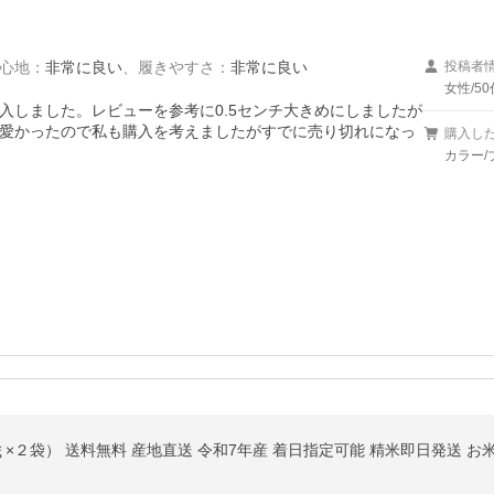
心地
：
非常に良い
、
履きやすさ
：
非常に良い
投稿者
女性/50
入しました。レビューを参考に0.5センチ大きめにしましたが
愛かったので私も購入を考えましたがすでに売り切れになっ
購入し
カラー/
２袋） 送料無料 産地直送 令和7年産 着日指定可能 精米即日発送 お米 