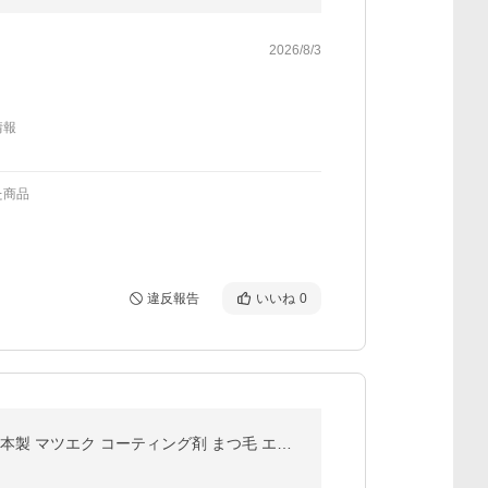
2026/8/3
情報
た商品
違反報告
いいね
0
正規品 フェニックスアイ アイラッシュサポートジェル 9ml クリア まつ毛コーティング剤 まつ毛美容液 日本製 マツエク コーティング剤 まつ毛 エクステ PHENIX