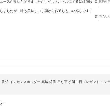
ュースが良いと聞きましたが、ペットボトルにするには値段
投稿者
-
しましたが、味も美味しいし朝からお通じもいい感じです！
購入し
-
 香炉 インセンスホルダー 真鍮 線香 吊り下げ 誕生日プレゼント インテリ
お…