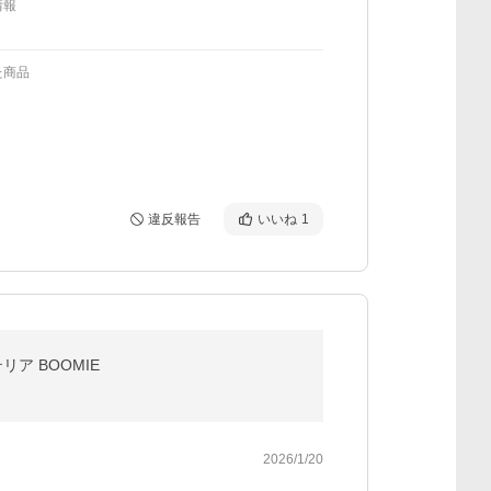
情報
た商品
違反報告
いいね
1
ア BOOMIE
2026/1/20