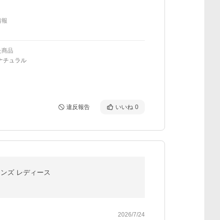
情報
た商品
ナチュラル
違反報告
いいね
0
s メンズ レディース
2026/7/24