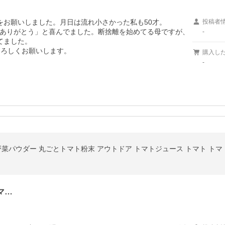
お願いしました。月日は流れ小さかった私も50才。

投稿者
ありがとう」と喜んでました。断捨離を始めてる母ですが、
-
ました。

よろしくお願いします。
購入し
-
野菜パウダー 丸ごとトマト粉末 アウトドア トマトジュース トマト トマトソ
マ…