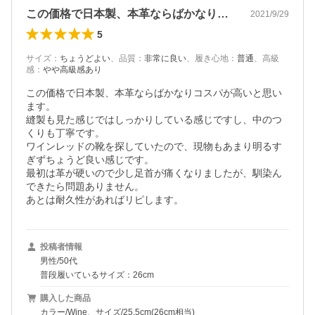
この価格で日本製、本革ならばかなりコス…
2021/9/29
5
サイズ
：
ちょうどよい
、
品質
：
非常に良い
、
履き心地
：
普通
、
高級
感
：
やや高級感あり
この価格で日本製、本革ならばかなりコスパが高いと思い
ます。

縫製も見た感じではしっかりしている感じですし、中のつ
くりも丁寧です。

ワインレッドの靴を探していたので、現物もあまり明るす
ぎずちょうど良い感じです。

最初は革が硬いので少し足首が痛くなりましたが、馴染ん
できたら問題ありません。

あとは耐久性があればリピします。
投稿者情報
男性/50代
普段履いているサイズ：26cm
購入した商品
カラー/Wine、サイズ/25.5cm(26cm相当)