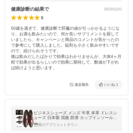
健康診断の結果で
2023/11/21
5
50歳を過ぎて、健康診断で肝臓の値が引っかかるようにな
り、お酒も飲みたいので、何か良いサプリメントを探して
いましたら、キャンペーンと商品のコメントが良かったの
で参考にして購入しました。錠剤も小さく飲みやすいです
ので、続けられそうです。

後は飲みだしたばかりで効果はわかりませんが、大体4ヶ月
程で効果が出るらしいので効果に期待して、数値が下がれ
ば続けようと思います。
違反報告
いいね
1
ビジネスシューズ メンズ 牛革 本革 ドレスシ
ューズ 日本製 屈曲 防滑 カップインソール
ストレートチップ 内羽根 焦がし加工 紳士靴
靴のアプリコットタウン
男性 靴 メンズシューズ