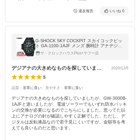
違反報告
いいね
0
G-SHOCK SKY COCKPIT スカイコックピッ
ト GA-1100-1AJF メンズ 腕時計 アナデジ
カシオ 国内正規品 Master of G
ザ・クロックハウスPlus+ヤフー店
デジアナの大きめなものを探していました…
2020/12/5
5
品質
：
非常に良い
、
見やすさ
：
非常に良い
デジアナの大きめなものを探していましたが、GW-3000B-
1AJFと迷いましたが、電波ソーラーでもいずれ防水パッキ
ンの交換が必要になるのでこちらにしました。思ってた以
上にアナログの針が確認しやすく正解でした、ただし、デ
ジタルは反転液晶なので若干見にくいですが、金額等を考
えても良いものだと思います。