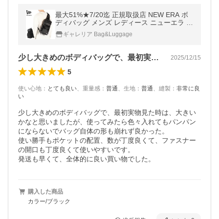
最大51%★7/20迄 正規取扱店 NEW ERA ボ
ディバッグ メンズ レディース ニューエラ ブ
ランド 旅行 アウトドア 斜めがけ 軽量 大人
ギャレリア Bag&Luggage
ワンショルダー 縦型 A5
少し大きめのボディバッグで、最初実物見…
2025/12/15
5
使い心地
：
とても良い
、
重量感
：
普通
、
生地
：
普通
、
縫製
：
非常に良
い
少し大きめのボディバッグで、最初実物見た時は、大きい
かなと思いましたが、使ってみたら色々入れてもパンパン
にならないでバッグ自体の形も崩れず良かった。

使い勝手もポケットの配置、数が丁度良くて、ファスナー
の開口も丁度良くて使いやすいです。

購入した商品
カラー/ブラック