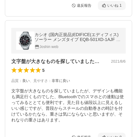
違反報告
いいね
1
カシオ (国内正規品)EDIFICE(エディフィス)
ソーラー メンズタイプ EQB-501XD-1AJF 返
品種別A
Joshin web
文字盤が大きなものを探していましたが、…
2021/8/6
5
品質
：
良い
、
見やすさ
：
非常に良い
文字盤が大きなものを探していましたが、デザインも機能
も満足行くものでした、Bluetoothでのスマホとの連動は使
ってみるととても便利です。見た目も値段以上に見えるし
いい感じですが、普段からスチールの自動巻きの時計を付
けているかたなら、重さは気にならないと思いますが、そ
れなりの重さはあります。