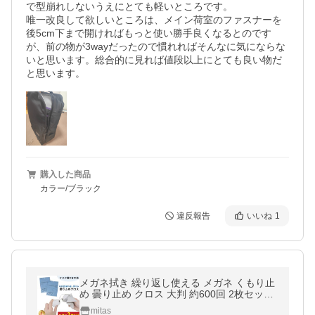
で型崩れしないうえにとても軽いところです。

唯一改良して欲しいところは、メイン荷室のファスナーを
後5cm下まで開ければもっと使い勝手良くなるとのです
が、前の物が3wayだったので慣れればそんなに気にならな
いと思います。総合的に見れば値段以上にとても良い物だ
と思います。
購入した商品
カラー/ブラック
違反報告
いいね
1
メガネ拭き 繰り返し使える メガネ くもり止
め 曇り止め クロス 大判 約600回 2枚セット
クリーナー シート mitas ポイント消化
mitas