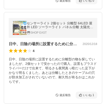
違反報告
いいね
0
センサーライト 2個セット 分離型 64LED 屋
外 LED ソーラーライト パネル分離 太陽光発
電 防犯 防水 玄関 庭 屋外 2TERA
SHOP EAST
日中、日陰の場所に設置するために分離型…
2020/12/18
4
日中、日陰の場所に設置するために分離型の物を探してい
ましたが、2個セットで安かったので購入、設置もプラスド
ライバーだけで出来て、明るさも夜間真っ暗だった足下が
かなり明るくました。あとは分離したときのケーブルの穴
が防水加工がされていないので、耐久性が有るかはこれか
らです。
違反報告
いいね
1