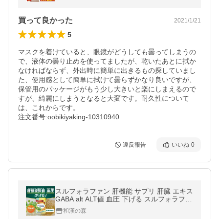
買って良かった
2021/1/21
5
マスクを着けていると、眼鏡がどうしても曇ってしまうの
で、液体の曇り止めを使ってましたが、乾いたあとに拭か
なければならず、外出時に簡単に出きるもの探していまし
た、使用感として簡単に拭けて曇らずかなり良いですが、
保管用のパッケージがもう少し大きいと楽にしまえるので
すが、綺麗にしまうとなると大変です。耐久性について
は、これからです。

注文番号:oobikiyaking-10310940
違反報告
いいね
0
スルフォラファン 肝機能 サプリ 肝臓 エキス
GABA alt ALT値 血圧 下げる スルフォラファ
ン&amp;ギャバの恵み 和漢の森
和漢の森