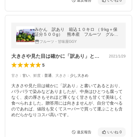
違反報告
いいね
0
みかん 訳あり 箱込１０キロ （９kg＋保
証分５００g） 熊本産 フルーツ グルメ
みかん ミカン 蜜柑
フルーツ・甘味屋GGY
大きさや見た目は確かに「訳あり」と書い…
2021/1/29
5
甘さ
：
甘い
、
鮮度
：
普通
、
大きさ
：
少し大きめ
大きさや見た目は確かに「訳あり」と書いてあるとおり、
バラバラで染みなどありましたが、中身はひとつも腐って
なく、皮の厚さもそれほど厚くなく甘さも甘くて美味しく
食べられました。贈答用には向きませんが、自分で食べる
のであれば、値段も安くてスーパーで買って運ぶことも含
めだらかなりコスパ高いです。
違反報告
いいね
0