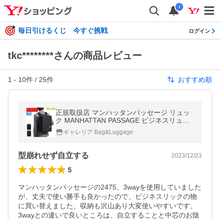
i
毎日引けるくじ 今すぐ挑戦
ログイン
tkc********さんの商品レビュー
1
-
10
件 /
25
件
おすすめ順
正規取扱店 マンハッタンパッセージ リュッ
ク MANHATTAN PASSAGE ビジネスリュッ
ク Est エスト ウェルオーガナイズド ビジネ
ギャレリア Bag&Luggage
ス B4 5415
型崩れせず自立する
2023/12/23
5
マンハッタンパッセージの2475、3wayを使用していました
が、丈夫で使い勝手も良かったので、ビジネスリックの物
に買い替えました、収納も沢山あり大変使いやすいです。

3wayとの違いで良いところは、自立することと中芯のお陰