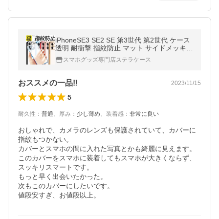
iPhoneSE3 SE2 SE 第3世代 第2世代 ケース
透明 耐衝撃 指紋防止 マット サイドメッキ i
Phone 13 14 Pro ケース クリア iPhone 13 P
スマホグッズ専門店ステラケース
ro max mini Plus カバー
おススメの一品‼︎
2023/11/15
5
耐久性
：
普通
、
厚み
：
少し薄め
、
装着感
：
非常に良い
おしゃれで、カメラのレンズも保護されていて、カバーに
指紋もつかない。

カバーとスマホの間に入れた写真とかも綺麗に見えます。

このカバーをスマホに装着してもスマホが大きくならず、
スッキリスマートです。

もっと早く出会いたかった。

次もこのカバーにしたいです。

値段安すぎ、お値段以上。