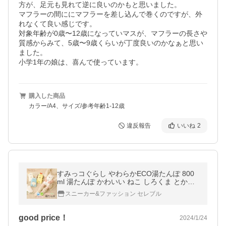
方が、足元も見れて逆に良いのかもと思いました。

マフラーの間ににマフラーを差し込んで巻くのですが、外
れなくて良い感じです。

対象年齢が0歳〜12歳になっていマスが、マフラーの長さや
質感からみて、5歳〜9歳くらいが丁度良いのかなぁと思い
ました。

小学1年の娘は、喜んで使っています。
購入した商品
カラー/A4、サイズ/参考年齢1-12歳
違反報告
いいね
2
すみっコぐらし やわらかECO湯たんぽ 800
ml 湯たんぽ かわいい ねこ しろくま とかげ
えびふらいのしっぽ エコ 節電 防寒 あったか
スニーカー&ファッション セレブル
73 爆買
good price！
2024/1/24