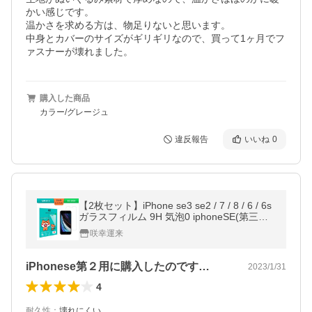
かい感じです。

温かさを求める方は、物足りないと思います。

中身とカバーのサイズがギリギリなので、買って1ヶ月でフ
購入した商品
カラー/グレージュ
違反報告
いいね
0
【2枚セット】iPhone se3 se2 / 7 / 8 / 6 / 6s
ガラスフィルム 9H 気泡0 iphoneSE(第三世
代)/7/8 飛散防止 汚れ防止 顔認証対応 送料
咲幸運来
無料
iPhonese第２用に購入したのです…
2023/1/31
4
耐久性
：
壊れにくい