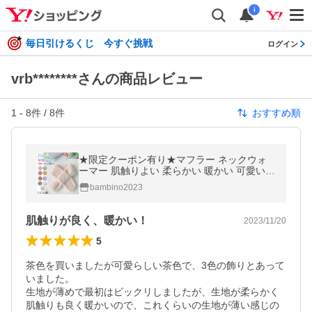
i
毎日引けるくじ 今すぐ挑戦
ログイン
vrb********さんの商品レビュー
1
-
8
件 /
8
件
おすすめ順
★限定クーポン有り★マフラー ネックウォ
ーマー 肌触りよい 柔らかい 暖かい 可愛い
ふわふわ ベビー 子供用 プレゼント用 新商品
bambino2023
登場！
肌触りが良く、暖かい！
2023/11/20
5
茶色を買いましたが可愛らしい茶色で、3色の飾りとあって
いました。

生地が薄めで最初はビックリしましたが、生地が柔らかく
肌触りも良く暖かいので、これくらいの生地が薄い感じの