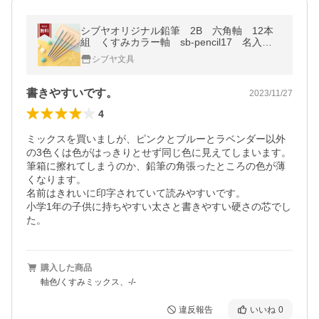
シブヤオリジナル鉛筆 2B 六角軸 12本
組 くすみカラー軸 sb-pencil17 名入
れ・メール便送料無料[M便 1/6]
シブヤ文具
書きやすいです。
2023/11/27
4
ミックスを買いましが、ピンクとブルーとラベンダー以外
の3色くは色がはっきりとせず同じ色に見えてしまいます。

筆箱に擦れてしまうのか、鉛筆の角張ったところの色が薄
くなります。

名前はきれいに印字されていて読みやすいです。

小学1年の子供に持ちやすい太さと書きやすい硬さの芯でし
た。
購入した商品
軸色/くすみミックス、-/-
違反報告
いいね
0