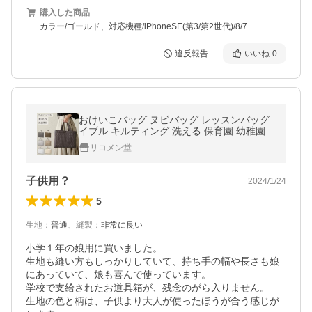
購入した商品
カラー/ゴールド、対応機種/iPhoneSE(第3/第2世代)/8/7
違反報告
いいね
0
おけいこバッグ ヌビバッグ レッスンバッグ
イブル キルティング 洗える 保育園 幼稚園
スクールグッズ 通園 通学 サブバッグ トート
リコメン堂
バッグ 代引不可 メール便
子供用？
2024/1/24
5
生地
：
普通
、
縫製
：
非常に良い
小学１年の娘用に買いました。

生地も縫い方もしっかりしていて、持ち手の幅や長さも娘
にあっていて、娘も喜んで使っています。

学校で支給されたお道具箱が、残念のがら入りません。

生地の色と柄は、子供より大人が使ったほうが合う感じが