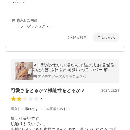
します。
購入した商品
カラー/アッシュグレー
違反報告
いいね
0
ネコ型がかわいい 湯たんぽ 注水式 お湯 猫型
ゆたんぽ ふわふわ 可愛い ねこ カバー 猫の
湯たんぽ 生理痛 お腹 冷え対策 アウトドア
アイデアグッズのララフェスタ
防寒 あったか グッズ
可愛さをとるか？機能性をとるか？
2024/12/23
2
耐久性
：
壊れやすい
、
温度感
：
ぬるい
凄く可愛いです。

肌触りも良いです。

生地がぬいぐるみ素材で厚めなので、温かさはほのかに暖