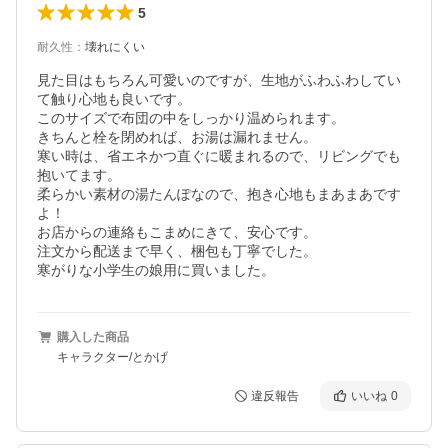
5
耐久性
：
壊れにくい
見た目はもちろん可愛いのですが、生地がふわふわしてい
て触り心地も良いです。

このサイズで布団の中をしっかり温められます。

きちんと栓を閉めれば、お湯は漏れません。

寒い時は、省エネかつ直ぐに暖まれるので、リビングでも
抱いてます。

柔らかい素材の湯たんぽなので、抱き心地もまあまあです
よ！

お店からの連絡もこまめにきて、安心です。

注文から配送まで早く、梱包も丁寧でした。

寒がりな小学生の娘用に買いました。
購入した商品
キャラクター/とかげ
違反報告
いいね
0