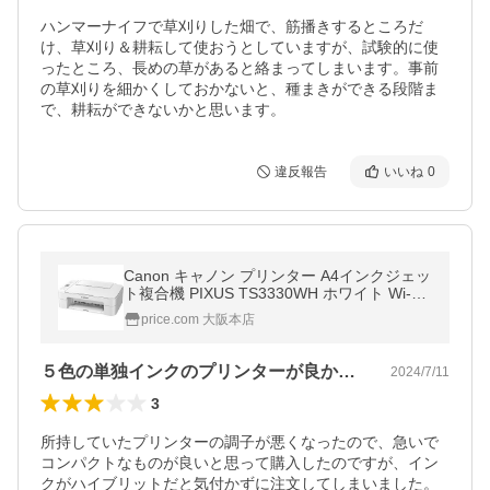
ハンマーナイフで草刈りした畑で、筋播きするところだ
け、草刈り＆耕耘して使おうとしていますが、試験的に使
ったところ、長めの草があると絡まってしまいます。事前
の草刈りを細かくしておかないと、種まきができる段階ま
で、耕耘ができないかと思います。
違反報告
いいね
0
Canon キャノン プリンター A4インクジェッ
ト複合機 PIXUS TS3330WH ホワイト Wi-Fi
対応 テレワーク向け
price.com 大阪本店
５色の単独インクのプリンターが良かった！
2024/7/11
3
所持していたプリンターの調子が悪くなったので、急いで
コンパクトなものが良いと思って購入したのですが、イン
クがハイブリットだと気付かずに注文してしまいました。