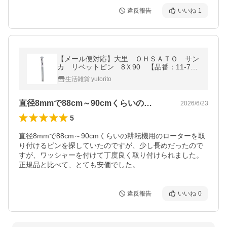
違反報告
いいね
1
【メール便対応】大里 ＯＨＳＡＴＯ サン
カ リベットピン 8Ｘ90 【品番：11-70
3】
生活雑貨 yutorito
直径8mmで88cm～90cmくらいの…
2026/6/23
5
直径8mmで88cm～90cmくらいの耕耘機用のローターを取
り付けるピンを探していたのですが、少し長めだったので
すが、ワッシャーを付けて丁度良く取り付けられました。
正規品と比べて、とても安価でした。
違反報告
いいね
0