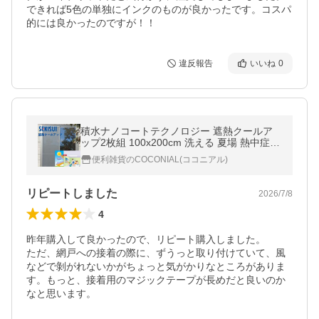
できれば5色の単独にインクのものが良かったです。コスパ
的には良かったのですが！！
違反報告
いいね
0
積水ナノコートテクノロジー 遮熱クールア
ップ2枚組 100x200cm 洗える 夏場 熱中症
日差し対策 会社 窓 網戸 目隠し サンシェー
便利雑貨のCOCONIAL(ココニアル)
ド セキスイ 積水樹脂 MASA||||||
リピートしました
2026/7/8
4
昨年購入して良かったので、リピート購入しました。

ただ、網戸への接着の際に、ずうっと取り付けていて、風
などで剝がれないかがちょっと気がかりなところがありま
す。もっと、接着用のマジックテープが長めだと良いのか
なと思います。