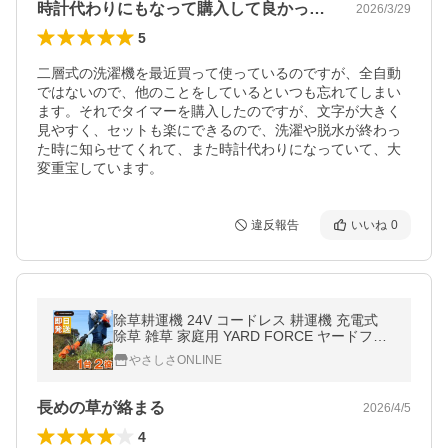
時計代わりにもなって購入して良かったです
2026/3/29
5
二層式の洗濯機を最近買って使っているのですが、全自動
ではないので、他のことをしているといつも忘れてしまい
ます。それでタイマーを購入したのですが、文字が大きく
見やすく、セットも楽にできるので、洗濯や脱水が終わっ
た時に知らせてくれて、また時計代わりになっていて、大
変重宝しています。
違反報告
いいね
0
除草耕運機 24V コードレス 耕運機 充電式
除草 雑草 家庭用 YARD FORCE ヤードフォ
ース 小型耕運機 草刈機 耕耘機 家庭菜園 芝
やさしさONLINE
刈り機 充電式
長めの草が絡まる
2026/4/5
4