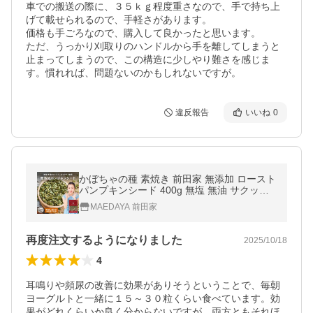
車での搬送の際に、３５ｋｇ程度重さなので、手で持ち上
げて載せられるので、手軽さがあります。

価格も手ごろなので、購入して良かったと思います。

ただ、うっかり刈取りのハンドルから手を離してしまうと
止まってしまうので、この構造に少しやり難さを感じま
す。慣れれば、問題ないのかもしれないですが。
違反報告
いいね
0
かぼちゃの種 素焼き 前田家 無添加 ロースト
パンプキンシード 400g 無塩 無油 サクッと
香ばしい コレステロールゼロ ヘルシー 食用
MAEDAYA 前田家
ハロウィン
再度注文するようになりました
2025/10/18
4
耳鳴りや頻尿の改善に効果がありそうということで、毎朝
ヨーグルトと一緒に１５～３０粒くらい食べています。効
果がどれくらいか良く分からないですが、両方ともそれほ