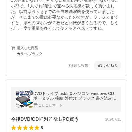
1人住まいなので、そんなに重量の多い洗濯をしないため、
小型で、1人でも2階まで運べる洗濯機が欲しく買いまし
た。以前は６ｋｇまでの全自動洗濯機を使っていました
が、そこまでの量は必要なかったのですが、３．６ｋｇで
すと、厚めのズホンが２枚だと回転が悪くなるので、もう
少し一度で重量を多くして使えるとベストですね。
購入した商品
カラー/ブラック
違反報告
いいね
0
DVDドライブ usb3.0 パソコン windows CD
ポータブル 接続 外付け ブラック 書き込み t
ype-c 簡単 高速 mac プレーヤー ホワイト 静
ことことマート
音 高品質
今後DVD/CDﾄﾞﾗｲﾌﾞなしPC買う
2024/7/11
5