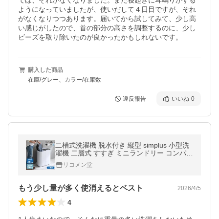
では、それがなくなりました。また寝起きに耳鳴りがする
ようになっていましたが、使いだして４日目ですが、それ
がなくなりつつあります。届いてから試してみて、少し高
い感じがしたので、首の部分の高さを調整するのに、少し
ビーズを取り除いたのが良かったかもしれないです。
購入した商品
在庫/グレー、カラー/在庫数
違反報告
いいね
0
二槽式洗濯機 脱水付き 縦型 simplus 小型洗
濯機 二層式 すすぎ ミニランドリー コンパク
ト 一人暮らし レビューで洗濯洗剤 シンプラ
リコメン堂
ス 【メーカー保証1年】
もう少し量が多く使消えるとベスト
2026/4/5
4