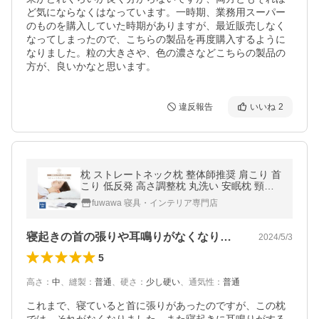
ど気にならなくはなっています。一時期、業務用スーパー
のものを購入していた時期がありますが、最近販売しなく
なってしまったので、こちらの製品を再度購入するように
なりました。粒の大きさや、色の濃さなどこちらの製品の
方が、良いかなと思います。
違反報告
いいね
2
枕 ストレートネック枕 整体師推奨 肩こり 首
こり 低反発 高さ調整枕 丸洗い 安眠枕 頸椎
サポート いびき対策 頚椎安定型 消臭 竹炭
fuwawa 寝具・インテリア専門店
ギフト
寝起きの首の張りや耳鳴りがなくなりそう
2024/5/3
5
高さ
：
中
、
縫製
：
普通
、
硬さ
：
少し硬い
、
通気性
：
普通
これまで、寝ていると首に張りがあったのですが、この枕