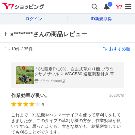
i
ログイン
ID新規取得
f_s********さんの商品レビュー
1
-
10
件 /
35
件
おすすめ順
「8/1限定P+10%」自走式草刈り機 プラウ
クサノザウルス WGC530 速度調整付き 草刈
機 MEIKI エンジン 刈高さ20〜70mm サイド
プラウ Yahoo!店
排出 フリー刃 芝刈り機 無段階変速
作業効率が良い。
2026/7/8
4
これまで、刈払機やハンマーナイフを使って草刈りをして
きましたが、このタイプの草刈り機の方が、作業効率が良
いですね。思ったよりも、大きな草でも、結構密集してい
ても刈ることができます。
