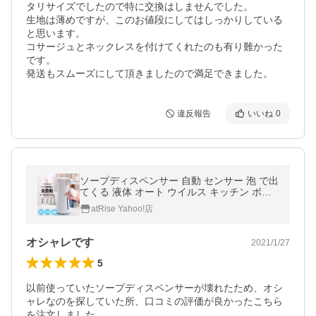
タリサイズでしたので特に交換はしませんでした。

生地は薄めですが、このお値段にしてはしっかりしている
と思います。

コサージュとネックレスを付けてくれたのも有り難かった
です。

発送もスムーズにして頂きましたので満足できました。
違反報告
いいね
0
ソープディスペンサー 自動 センサー 泡 で出
てくる 液体 オート ウイルス キッチン ボト
ル 置き ハンドソープ 非接触 触れない おし
atRise Yahoo!店
ゃれ 除菌 子供 楽ロジ
オシャレです
2021/1/27
5
以前使っていたソープディスペンサーが壊れたため、オシ
ャレなのを探していた所、口コミの評価が良かったこちら
を注文しました。
