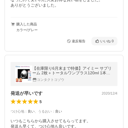
ありがとうございました。
購入した商品
カラー/グレー
違反報告
いいね
0
【在庫限り6月末まで特価】アイミー サプリ
ーム 2枚＋トータルワンプラス120ml 1本セ
ット コンタクト レンズ ハードレンズ 20400
コンタクトコゾウ
BZZ00342000
発送が早いです
2020/12/4
5
つけ心地
：
良い
、
うるおい
：
良い
いつもこちらから購入させてもらってます。

発送も早くて、つけ心地も良いです。
