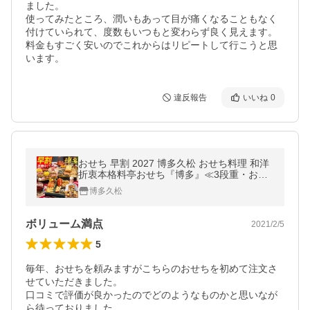
ました。

使ってみたところ、潤いもあって目が痛くなることもなく
付けていられて、度数もいつもと変わらず良く見えます。

料金もすごく安いのでこれからはリピートして行こうと思
います。
違反報告
いいね
0
おせち 早割 2027 博多久松 おせち料理 和洋
折衷本格料亭おせち『博多』≪3段重・おせ
ち全50品・4〜5人前≫【送料無料】特典 4人
博多久松
前 5人前 2026
ボリューム満点
2021/2/5
5
毎年、おせちを頼みますがこちらのおせちを初めて注文さ
せていただきました。

口コミで評価が良かったのでどのようなものかと思いなが
ら待っておりました。
