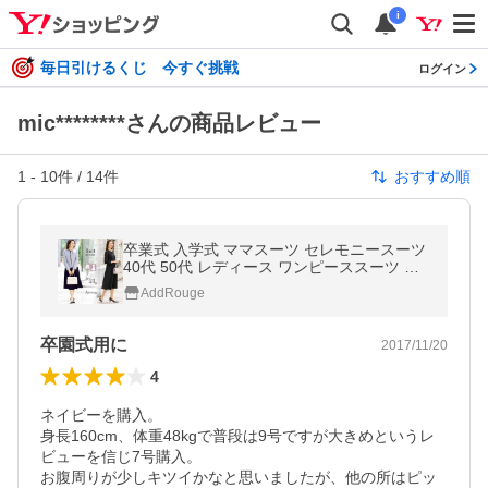
i
毎日引けるくじ 今すぐ挑戦
ログイン
mic********さんの商品レビュー
1
-
10
件 /
14
件
おすすめ順
卒業式 入学式 ママスーツ セレモニースーツ
40代 50代 レディース ワンピーススーツ 大
きいサイズ対応 フォーマルセットアップ 試
AddRouge
着チケット対象
卒園式用に
2017/11/20
4
ネイビーを購入。

身長160cm、体重48kgで普段は9号ですが大きめというレ
ビューを信じ7号購入。

お腹周りが少しキツイかなと思いましたが、他の所はピッ