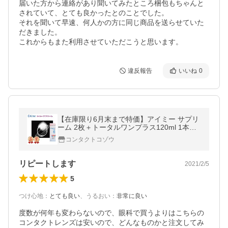
届いた方から連絡があり聞いてみたところ梱包もちゃんと
されていて、とても良かったとのことでした。

それを聞いて早速、何人かの方に同じ商品を送らせていた
だきました。

これからもまた利用させていただこうと思います。
違反報告
いいね
0
【在庫限り6月末まで特価】アイミー サプリ
ーム 2枚＋トータルワンプラス120ml 1本セ
ット コンタクト レンズ ハードレンズ 20400
コンタクトコゾウ
BZZ00342000
リピートします
2021/2/5
5
つけ心地
：
とても良い
、
うるおい
：
非常に良い
度数が何年も変わらないので、眼科で買うよりはこちらの
コンタクトレンズは安いので、どんなものかと注文してみ