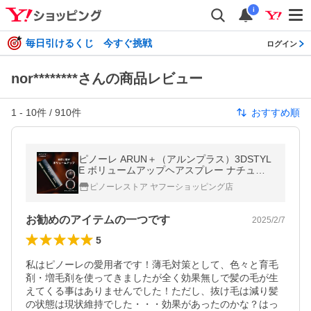
i
毎日引けるくじ 今すぐ挑戦
ログイン
nor********さんの商品レビュー
1
-
10
件 /
910
件
おすすめ順
ピノーレ ARUN＋（アルンプラス）3DSTYL
E ボリュームアップヘアスプレー ナチュラ
ルブラック 増毛スプレー 無香料 薄毛隠し 汗
ピノーレストア ヤフーショッピング店
に強い 男性 女性 ハゲ隠し 白髪
お勧めのアイテムの一つです
2025/2/7
5
私はピノーレの愛用者です！薄毛対策として、色々と育毛
剤・増毛剤を使ってきましたが全く効果無しで髪の毛が生
えてくる事はありませんでした！ただし、抜け毛は減り髪
の状態は現状維持でした・・・効果があったのかな？はっ