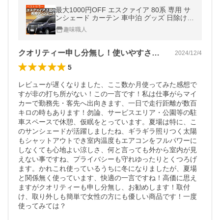
最大1000円OFF エスクァイア 80系 専用 サ
ンシェード カーテン 車中泊 グッズ 日除け
フロント ZWR80G ZRR80G ZRR85G 【日
趣味職人
本製】
クオリティー申し分無し！使いやすさ良し！
2024/12/4
5
レビューが遅くなりました、ここ数か月使ってみた感想で
すが非の打ち所がない！この一言です！私は仕事がらマイ
カーで勤務先・客先へ出向きます、一日で走行距離が数百
キロの時もあります！勿論、サービスエリア・公園等の駐
車スペースで休憩、仮眠をとっています。夏場は特に、こ
のサンシェードが活躍しましたね、ギラギラ照りつく太陽
もシャットアウトでき室内温度もエアコンをフルパワーに
しなくても心地よい涼しさ、何と言っても外から室内が見
えない事ですね、プライバシーも守れゆったりとくつろげ
ます。かれこれ使っているうちに冬になりましたが、夏場
と関係無く使っています、快適の一言ですね！高価に思え
ますがクオリティーも申し分無し、お勧めします！取付
け、取り外しも簡単で女性の方にも優しい商品です！一度