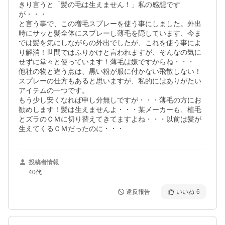
きり言うと「髪の毛は生えません！」私の感想です
が・・・

と言う事で、この増毛スプレーを使う事にしました。外出
時にサッと髪全体にスプレーし薄毛を隠しています、今ま
では髪を気にしながらの外出でしたが、これを使う事によ
り解消！世間ではふりかけと言われますが、そんなの気に
せずに堂々と使っています！薄毛は嫌ですからね・・・

他社の物と違う点は、黒い粉が服に付かない飛散しない！
スプレーの仕方もあると思いますが、私的にはありがたい
アイテムの一つです。

もう少し安くなれば申し分無しですが・・・薄毛の方にお
勧めします！髪は生えませんよ・・・某メーカーも、植毛
とズラのＣＭに切り替えてきてますよね・・・以前は髪が
生えてくるＣＭだったのに・・・
投稿者情報
40代
違反報告
いいね
6