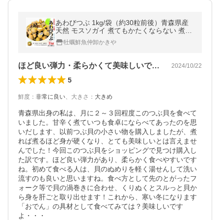
あわびつぶ 1kg/袋（約30粒前後）青森県産
天然 モスソガイ 煮てもかたくならない 煮つ
け・おでん・バター焼きにもどうぞ おでん
牡蠣鮮魚仲卸かきや
つぶ つぶ貝 ツブ貝 粒貝
ほど良い弾力・柔らかくて美味しいですよ
2024/10/22
5
鮮度
：
非常に良い
、
大きさ
：
大きめ
青森県出身の私は、月に２～３回程度このつぶ貝を食べて
いました。甘辛く煮ていつも食卓にならべてあったのを思
いだします、以前つぶ貝の小さい物を購入しましたが、煮
れば煮るほど身が硬くなり、とても美味しいとは言えませ
んでした！今回このつぶ貝をショッピングで見つけ購入し
た訳です。ほど良い弾力があり、柔らかく食べやすいです
ね。初めて食べる人は、貝のぬめりを軽く湯せんして洗い
流すのも良いと思いますね。食べ方として先のとがったフ
ォーク等で貝の渦巻きに合わせ、くりぬくとスルっと貝か
ら身を肝ごと取り出せます！これから、寒い冬になります
「おでん」の具材として食べてみては？美味しいです
よ・・・