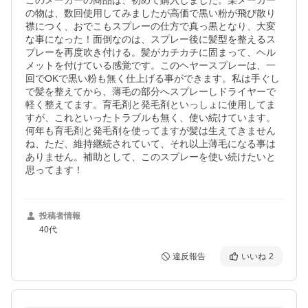
このメーカーの商品は、初めて購入しました。某メーカー
の物は、数回使用してみましたが高価で黒い粉が飛び散り
襟につく、おでこもスプレーの仕方で真っ黒となり、大変
な事になった！面倒なのは、スプレー後に髪型を整えるス
プレーを再度吹き付ける。髪がカチカチに固まって、ヘル
メットを付けている感覚です。このヘヤースプレーは、一
回でOKで黒い粉も無く仕上げる事ができます。私は手ぐし
で髪を整えてから、薄毛の部分へスプレーしドライヤーで
軽く整えてます。育毛剤と発毛剤といっしょに使用してま
すが、これといったトラブルも無く、使い続けています。
何年も育毛剤と発毛剤を使ってますが髪は生えてきません
ね、ただ、維持継続されていて、それ以上薄毛になる事は
ありません。補助として、このスプレーを使い続けたいと
思ってます！
投稿者情報
40代
違反報告
いいね
2