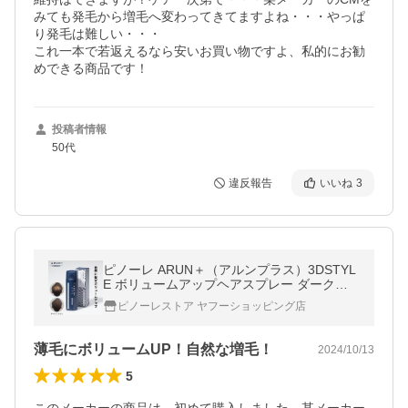
みても発毛から増毛へ変わってきてますよね・・・やっぱ
り発毛は難しい・・・

これ一本で若返えるなら安いお買い物ですよ、私的にお勧
めできる商品です！
投稿者情報
50代
違反報告
いいね
3
ピノーレ ARUN＋（アルンプラス）3DSTYL
E ボリュームアップヘアスプレー ダークブ
ラウン 増毛スプレー 無香料 薄毛隠し 汗に強
ピノーレストア ヤフーショッピング店
い 男性 女性 ハゲ隠し 薄げ隠し
薄毛にボリュームUP！自然な増毛！
2024/10/13
5