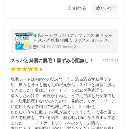
違反報告
いいね
0
脱毛シート ブラジリアンワックス 脱毛 シー
ト メンズ 80枚40組入 ワックス セルフ メン
ズ脱毛 ワックス脱毛 顔 フェイス フェイシャ
BEAUTY CART Yahoo!店
ル BABYWAX 爆買 超PayPay祭
スッパと綺麗に脱毛！黒ずみ心配無し！
2024/2/14
5
脱毛シートは初めての試みでした。恐る恐るすね毛で使
用、痛みもそうも無く毛の根元から、スパッと綺麗に脱毛
できました！実はデリケートゾーンのムダ毛処理で

購入したわけで、何度かすね毛・うで毛で試した次第でし
た。脱毛処理もなれてきたので、目的のデリケートゾーン
に使用！今まで剃刀で処理しており、2～3日も

たたないうちに数ミリの毛が生えてきました、入浴の度に
剃刀で処理をしている結果、肌も剃刀負けか？黒ずんでき
ました・・・デリケートゾーンへのクリーム購入。

本題に入り、使用後は毛穴も目立たなくなり一週間放置し