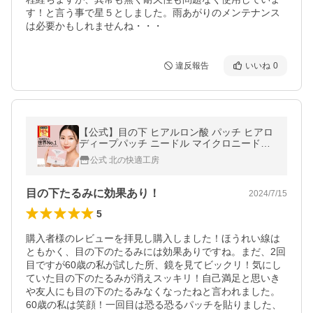
す！と言う事で星５としました。雨あがりのメンテナンス
は必要かもしれませんね・・・
違反報告
いいね
0
【公式】目の下 ヒアルロン酸 パッチ ヒアロ
ディープパッチ ニードル マイクロニードル
目元パック 針 刺すヒアルロン酸 北の快適工
公式 北の快適工房
房 送料無料 返金保証あり
目の下たるみに効果あり！
2024/7/15
5
購入者様のレビューを拝見し購入しました！ほうれい線は
ともかく、目の下のたるみには効果ありですね。まだ、2回
目ですが60歳の私が試した所、鏡を見てビックリ！気にし
ていた目の下のたるみが消えスッキリ！自己満足と思いき
や友人にも目の下のたるみなくなったねと言われました。

60歳の私は笑顔！一回目は恐る恐るパッチを貼りました、