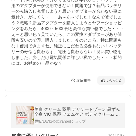
用のアダプターが使用できない！問題では？新品バッテリ
ーのみ購入し充電しようと思いアダプターが合わない事に
気付き、がっくり・・・あ～あ～でした！なんで嘘でしょ
う？戦略？新品アダプターを購入しようとヤフーショッピ
ングをみたら、4000～5000円と高価な買い物でした・・・
え～と思い色々見ていたら、この変換アダプターがあり値
段も安いので即、購入しました。今のところ、特に問題も
なく使用できますね、純正にこだわる必要もない！バッテ
リーの寿命も変わらず、電圧も変わらない！良い買い物を
しました。少しだけ電気関係に詳しい私でした・・・私的
違反報告
いいね
2
美白 クリーム 薬用 デリケートゾーン 黒ずみ
全身 VIO 保湿 フェムケア ボディクリーム 色
素沈着 TAクリーム ホワイトニングクリーム
ENAVIS公式Yahoo!ショップ
ENAVIS エナビス
皮膚に優しいクリーム
2024/2/14