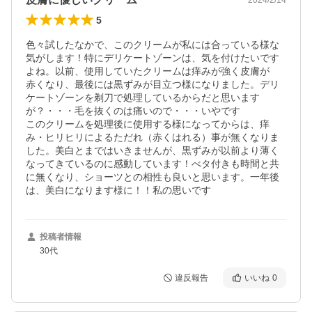
5
色々試したなかで、このクリームが私には合っている様な
気がします！特にデリケートゾーンは、気を付けたいです
よね。以前、使用していたクリームは痒みが強く皮膚が

赤くなり、最後には黒ずみが目立つ様になりました。デリ
ケートゾーンを剃刀で処理しているからだと思います
が？・・・毛を抜くのは痛いので・・・いやです

このクリームを処理後に使用する様になってからは、痒
み・ヒリヒリによるただれ（赤くはれる）事が無くなりま
した。美白とまではいきませんが、黒ずみが以前より薄く

なってきているのに感動しています！べタ付きも時間と共
に無くなり、ショーツとの相性も良いと思います。一年後
投稿者情報
30代
違反報告
いいね
0