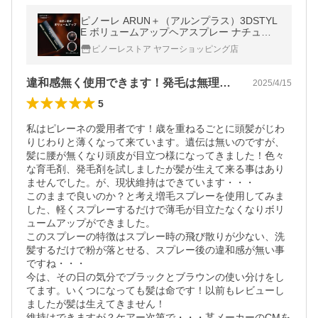
ピノーレ ARUN＋（アルンプラス）3DSTYL
E ボリュームアップヘアスプレー ナチュラ
ルブラック 増毛スプレー 無香料 薄毛隠し 汗
ピノーレストア ヤフーショッピング店
に強い 男性 女性 ハゲ隠し 白髪
違和感無く使用できます！発毛は無理？！
2025/4/15
5
私はピレーネの愛用者です！歳を重ねるごとに頭髪がじわ
りじわりと薄くなって来ています。遺伝は無いのですが、
髪に腰が無くなり頭皮が目立つ様になってきました！色々
な育毛剤、発毛剤を試しましたが髪が生えて来る事はあり
ませんでした。が、現状維持はできています・・・

このままで良いのか？と考え増毛スプレーを使用してみま
した、軽くスプレーするだけで薄毛が目立たなくなりボリ
ュームアップができました。

このスプレーの特徴はスプレー時の飛び散りが少ない、洗
髪するだけで粉が落とせる、スプレー後の違和感が無い事
ですね・・・

今は、その日の気分でブラックとブラウンの使い分けをし
てます。いくつになっても髪は命です！以前もレビューし
ましたが髪は生えてきません！

維持はできますが？ケアー次第で・・・某メーカーのCMを