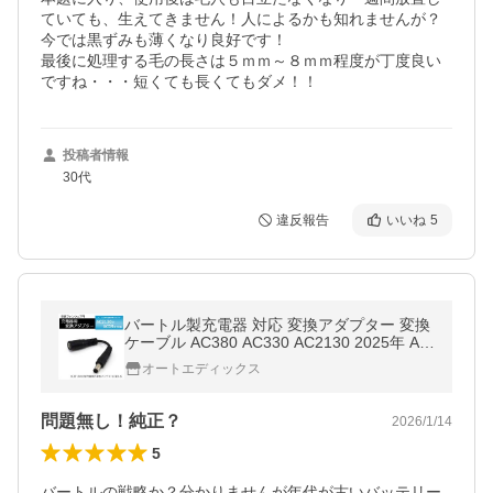
ていても、生えてきません！人によるかも知れませんが？
今では黒ずみも薄くなり良好です！

最後に処理する毛の長さは５ｍｍ～８ｍｍ程度が丁度良い
ですね・・・短くても長くてもダメ！！
投稿者情報
30代
違反報告
いいね
5
バートル製充電器 対応 変換アダプター 変換
ケーブル AC380 AC330 AC2130 2025年 AC
09 IC01 バッテリー対応 充電器 BURTLE ケ
オートエディックス
ーブル ACアダプタ バートル
問題無し！純正？
2026/1/14
5
バートルの戦略か？分かりませんが年代が古いバッテリー