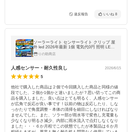
違反報告
いいね
8
ソーラーライト センサーライト クリップ 屋
外 led 2026年最新 1個 電気代0円 照明 LED
簡単 防犯 防水 センサー 人感 太陽光発電 ガ
りの助商店
ーデン 玄関 廊下 赤青 警告
人感センサー・耐久性良し
2026/6/15
5
他社で購入した商品は２個で今回購入した商品と同様の値
段でした、２個か1個かと迷いましたが？思い切ってこの商
品を購入しました。良い点はとても明るく、人感センサー
が広角で反応が良い事です！以前の物は反応したり、しな
っかたりで角度調整・本体の清掃を細目にしなければなり
ませんでした。また、ソラー部が雨水等で変色し充電量も
少なくなり明るさ減少、内部に雨水流入で点灯しなくなり
ました・・・６か月程でこの状態でしたが本製品は６か月
程経ちますが、異常も無く耐久性も問題なく使用していま