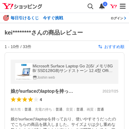
i
毎日引けるくじ 今すぐ挑戦
ログイン
kei********さんの商品レビュー
1
-
10
件 /
33
件
おすすめ順
Microsoft Surface Laptop Go 2(i5/ メモリ8G
B/ SSD128GB)サンドストーン 12.4型 Office
Home ＆ Business 2021 搭載 8QC-00054 返
Joshin web
品種別B
娘がsurfaceのlaptopを持っ…
2022/7/25
4
耐久性
：
普通
、
充電の持ち
：
普通
、
音質
：
普通
、
画質
：
普通
娘がsurfaceのlaptopを持っており、使いやすそうだったの
でこちらの商品を購入しました。サイズよりは少し重めな