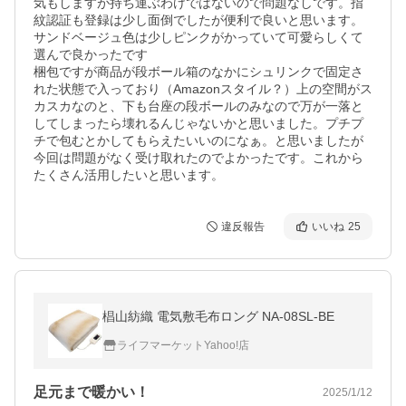
気もしますが持ち運ぶわけではないので問題なしです。指
紋認証も登録は少し面倒でしたが便利で良いと思います。
サンドベージュ色は少しピンクがかっていて可愛らしくて
選んで良かったです

梱包ですが商品が段ボール箱のなかにシュリンクで固定さ
れた状態で入っており（Amazonスタイル？）上の空間がス
カスカなのと、下も台座の段ボールのみなので万が一落と
してしまったら壊れるんじゃないかと思いました。プチプ
チで包むとかしてもらえたいいのになぁ。と思いましたが
今回は問題がなく受け取れたのでよかったです。これから
たくさん活用したいと思います。
違反報告
いいね
25
椙山紡織 電気敷毛布ロング NA-08SL-BE
ライフマーケットYahoo!店
足元まで暖かい！
2025/1/12