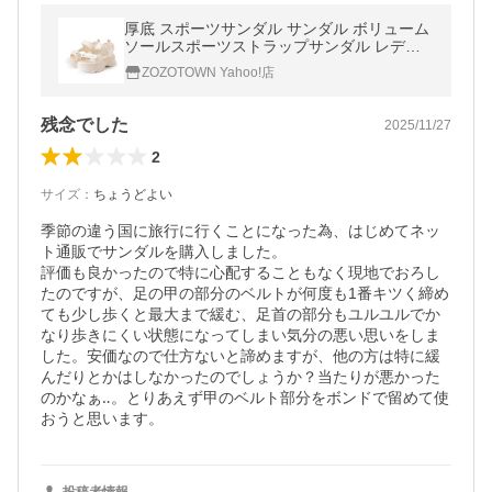
厚底 スポーツサンダル サンダル ボリューム
ソールスポーツストラップサンダル レディ
ース
ZOZOTOWN Yahoo!店
残念でした
2025/11/27
2
サイズ
：
ちょうどよい
季節の違う国に旅行に行くことになった為、はじめてネッ
ト通販でサンダルを購入しました。

評価も良かったので特に心配することもなく現地でおろし
たのですが、足の甲の部分のベルトが何度も1番キツく締め
ても少し歩くと最大まで緩む、足首の部分もユルユルでか
なり歩きにくい状態になってしまい気分の悪い思いをしま
した。安価なので仕方ないと諦めますが、他の方は特に緩
んだりとかはしなかったのでしょうか？当たりが悪かった
のかなぁ‥。とりあえず甲のベルト部分をボンドで留めて使
おうと思います。