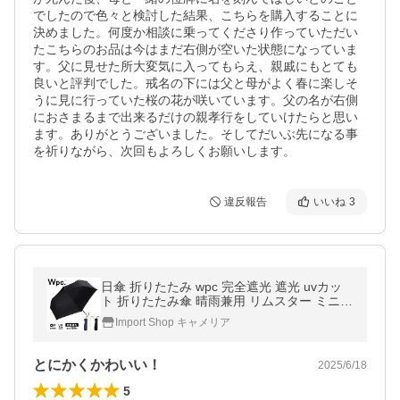
でしたので色々と検討した結果、こちらを購入することに
決めました。何度か相談に乗ってくださり作っていただい
たこちらのお品は今はまだ右側が空いた状態になっていま
す。父に見せた所大変気に入ってもらえ、親戚にもとても
良いと評判でした。戒名の下には父と母がよく春に楽しそ
うに見に行っていた桜の花が咲いています。父の名が右側
におさまるまで出来るだけの親孝行をしていけたらと思い
ます。ありがとうございました。そしてだいぶ先になる事
を祈りながら、次回もよろしくお願いします。
違反報告
いいね
3
日傘 折りたたみ wpc 完全遮光 遮光 uvカッ
ト 折りたたみ傘 晴雨兼用 リムスター ミニ
冷感 軽量 折り畳み 雨傘 Kiu uvo フェイスカ
Import Shop キャメリア
バー アームカバー と一緒に
とにかくかわいい！
2025/6/18
5