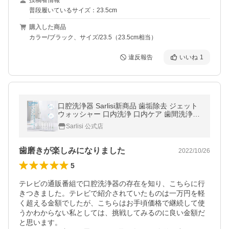
投稿者情報
普段履いているサイズ：23.5cm
購入した商品
カラー/ブラック、サイズ/23.5（23.5cm相当）
違反報告
いいね
1
口腔洗浄器 Sarlisi新商品 歯垢除去 ジェット
ウォッシャー 口内洗浄 口内ケア 歯間洗浄器
歯ブラシ 口腔洗浄機 母の日 SAKK19
Sarlisi 公式店
歯磨きが楽しみになりました
2022/10/26
5
テレビの通販番組で口腔洗浄器の存在を知り、こちらに行
きつきました。テレビで紹介されていたものは一万円を軽
く超える金額でしたが、こちらはお手頃価格で継続して使
うかわからない私としては、挑戦してみるのに良い金額だ
と思います。
