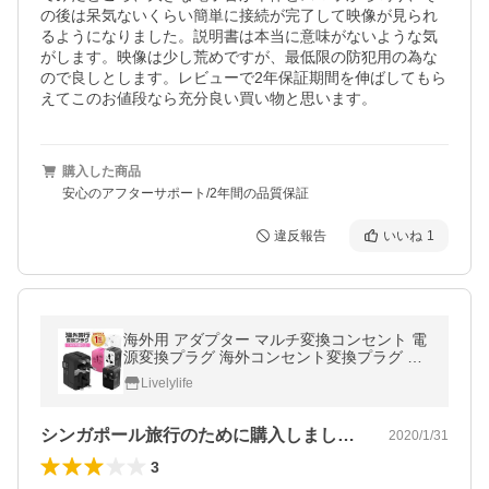
の後は呆気ないくらい簡単に接続が完了して映像が見られ
るようになりました。説明書は本当に意味がないような気
がします。映像は少し荒めですが、最低限の防犯用の為な
ので良しとします。レビューで2年保証期間を伸ばしてもら
えてこのお値段なら充分良い買い物と思います。
購入した商品
安心のアフターサポート/2年間の品質保証
違反報告
いいね
1
海外用 アダプター マルチ変換コンセント 電
源変換プラグ 海外コンセント変換プラグ C
E/RoHS認証 全世界対応 変圧器不要 送料無
Livelylife
料 プレゼント
シンガポール旅行のために購入しました。…
2020/1/31
3