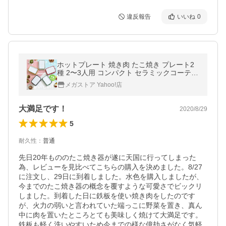
違反報告
いいね
0
ホットプレート 焼き肉 たこ焼き プレート2
種 2〜3人用 コンパクト セラミックコーティ
ング プレゼント 着脱式 アイリスオーヤマ P
メガストア Yahoo!店
HP-C24W *
大満足です！
2020/8/29
5
耐久性
：
普通
先日20年もののたこ焼き器が遂に天国に行ってしまった
為、レビューを見比べてこちらの購入を決めました。8/27
に注文し、29日に到着しました。水色を購入しましたが、
今までのたこ焼き器の概念を覆すような可愛さでビックリ
しました。到着した日に鉄板を使い焼き肉をしたのです
が、火力の弱いと言われていた端っこに野菜を置き、真ん
中に肉を置いたところとても美味しく焼けて大満足です。
鉄板も軽く洗いやすいため今までの様な億劫さがなく気軽