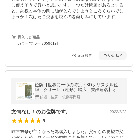
に使えそうで良いと思います。一つだけ問題があるとする
と、鉄板と本体の間に油がとんでしまうところくらいでし
ょうか？次はたこ焼きを焼くのを楽しみにしています。
購入した商品
カラー/ブルー[7059619]
違反報告
いいね
4
位牌【世界に一つの特別：3Dクリスタル位
牌 クオーレ（柱形）幅広 夫婦連名】オリ
ジナル位牌 ガラス オーダーメイド 送料
仏壇・位牌・仏像専門店
無料
文句なし！のお位牌です。
2022/2/23
5
昨年末母が亡くなった為購入しました。父からの要望で父
が死んだ後、母と一緒の位牌に名を刻んでほしいとのこと