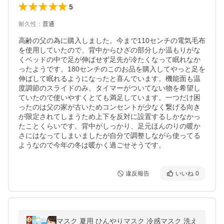
5
耐久性
：
普通
高齢の父の為に購入しました。今まで110センチの電気毛布
を使用していたので、背中からひざの部分しか温もりがな
くベッドの中で足が伸ばせず足先が冷たくなって眠れなか
ったようです。180センチのこのお品を購入してやっと足を
伸ばして眠れるようになったと喜んでいます。機能面も温
度調節のスライドのみ、タイマーがついてない物を希望し
ていたので使いやすくとても満足しています。一つだけ困
ったのは父の家が古いためコンセントが少なく繋げる向き
が限定されてしまうため上下を反対に設置するしかなかっ
たことくらいです。背中がしっかり、足元ほんのりの暖か
さにはなってしまいましたが自分で調整しながら使ってる
ようなので今年の冬は暖かく過ごせそうです。
違反報告
いいね
0
マスク 夏用 ひんやりマスク 冷感マスク 洗え