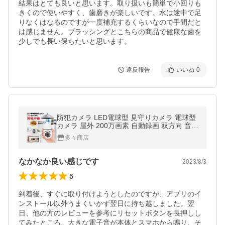
結果はとても良いと思います。取り扱いも簡単で小回りも
きくので使いやすく、歯磨きが楽しいです。水は途中で足
りなくはなるのですが一度補充するくらいなので手間だと
は感じません。ブラッシングとこちらの商品で健康な歯を
少しでも長い保ちたいと思います。
違反報告
いいね
0
防犯カメラ LED電球型 見守りカメラ 電球型
カメラ 屋外 200万画素 自動録画 双方向 音声
通話 設置簡単 遠隔 猫/犬/老人見守り/子供 技
多々商店
適認証済み E27口金対応
なかなか良い感じです
2023/8/3
5
到着後、すぐに取り付けようとしたのですが、アプリのイ
ンストール以外うまくいかず翌日に持ち越しました。翌
日、他の方のレビューを参考にリセットボタンを長押しし
てみたところ、大きな電子音が本体とスマホから鳴り、そ