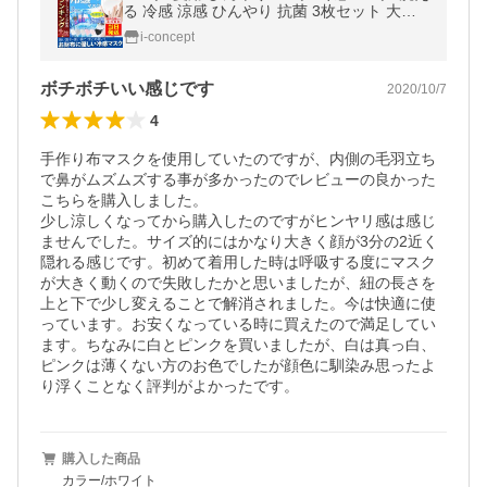
る 冷感 涼感 ひんやり 抗菌 3枚セット 大人
用 立体 花粉対策 在庫あり 送料無料 父の日
i-concept
プレゼント セール
ボチボチいい感じです
2020/10/7
4
手作り布マスクを使用していたのですが、内側の毛羽立ち
で鼻がムズムズする事が多かったのでレビューの良かった
こちらを購入しました。

少し涼しくなってから購入したのですがヒンヤリ感は感じ
ませんでした。サイズ的にはかなり大きく顔が3分の2近く
隠れる感じです。初めて着用した時は呼吸する度にマスク
が大きく動くので失敗したかと思いましたが、紐の長さを
上と下で少し変えることで解消されました。今は快適に使
っています。お安くなっている時に買えたので満足してい
ます。ちなみに白とピンクを買いましたが、白は真っ白、
ピンクは薄くない方のお色でしたが顔色に馴染み思ったよ
り浮くことなく評判がよかったです。
購入した商品
カラー/ホワイト