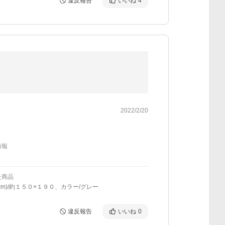
違反報告
いいね
4
2022/2/20
情報
た商品
cm)/約１５０×１９０、カラー/グレー
違反報告
いいね
0