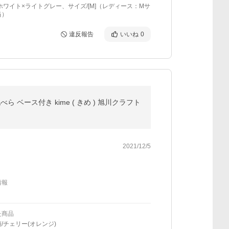
ホワイト×ライトグレー、サイズ/[M]（レディース：Mサ
当）
違反報告
いいね
0
 ベース付き kime ( きめ ) 旭川クラフト
2021/12/5
情報
た商品
/チェリー(オレンジ)