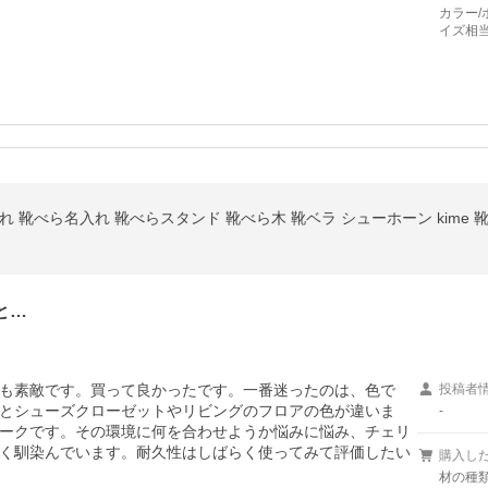
カラー/
イズ相
靴べら名入れ 靴べらスタンド 靴べら木 靴ベラ シューホーン kime 靴べら
と…
も素敵です。買って良かったです。一番迷ったのは、色で
投稿者
とシューズクローゼットやリビングのフロアの色が違いま
-
ークです。その環境に何を合わせようか悩みに悩み、チェリ
く馴染んでいます。耐久性はしばらく使ってみて評価したい
購入し
材の種類