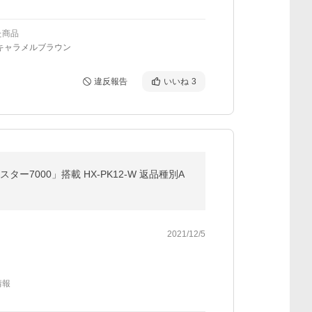
た商品
/キャラメルブラウン
違反報告
いいね
3
7000」搭載 HX-PK12-W 返品種別A
2021/12/5
情報