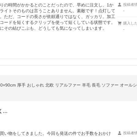
りの時間がかかるとのことだったので、早めに注文し、1か
投稿者
ライトそのものは言うことありません。素敵です！点灯して
-
。ただ、コードの長さが依頼通りではなく、ガッカリ。加工
コードを短くするクリップを使って短くしている状態です。
購入し
にその結びこぶも、どうしても気になってしまいます。
-
0×90cm 厚手 おしゃれ 北欧 リアルファー 羊毛 長毛 ソファー オール
く…
買い物をしてきました。今回も発送の件でお手数をおかけ
投稿者