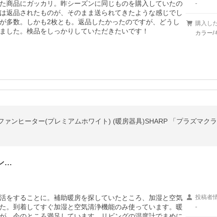
た商品にガッカリ。昨シーズンに同じものを購入していたの
-
は返品されたものが、そのまま送られてきたような感じでし
が多数。しかも2枚とも。返品したかったのですが、どうし
購入し
ました。検品をしっかりしていただきたいです！
カラー
ンヒーター(プレミアムホワイト) (暖房器具)SHARP 「プラズマクラスター
ン…
活をすることに。補助暖房を探していたところ、加湿と空気
投稿者
た。到着してすぐ加湿と空気清浄機能のみ使っています。暖
-
が、今のところ満足しています。リビングの湿度計でまめに