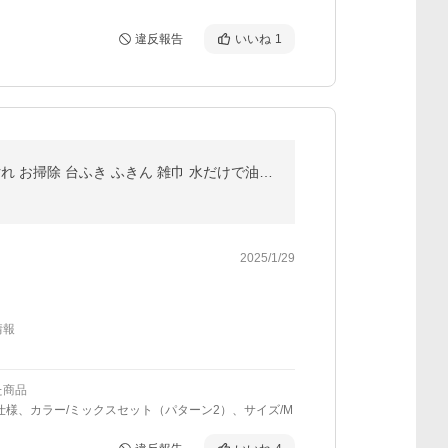
違反報告
いいね
1
【超PayPay祭クーポン】【Yahoo1位】2サイズ展開 油汚れに強い 5枚入りキッチンクロス 5枚セット 油汚れ お掃除 台ふき ふきん 雑巾 水だけで油汚れが落ちる
2025/1/29
情報
た商品
仕様、カラー/ミックスセット（パターン2）、サイズ/M