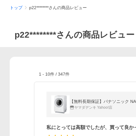
トップ
p22********さんの商品レビュー
p22********さんの商品レビュー
1
-
10
件 /
347
件
【無料長期保証】パナソニック NA-LX
ヤマダデンキ Yahoo!店
私にとっては高額でしたが、買って良か