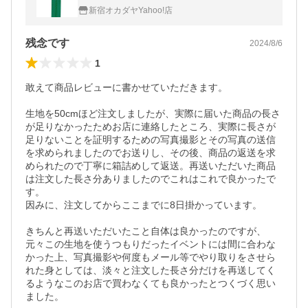
新宿オカダヤYahoo!店
残念です
2024/8/6
1
敢えて商品レビューに書かせていただきます。

生地を50cmほど注文しましたが、実際に届いた商品の長さ
が足りなかったためお店に連絡したところ、実際に長さが
足りないことを証明するための写真撮影とその写真の送信
を求められましたのでお送りし、その後、商品の返送を求
められたので丁寧に箱詰めして返送。再送いただいた商品
は注文した長さ分ありましたのでこれはこれで良かったで
す。

因みに、注文してからここまでに8日掛かっています。

きちんと再送いただいたこと自体は良かったのですが、
元々この生地を使うつもりだったイベントには間に合わな
かった上、写真撮影や何度もメール等でやり取りをさせら
れた身としては、淡々と注文した長さ分だけを再送してく
るようなこのお店で買わなくても良かったとつくづく思い
ました。
