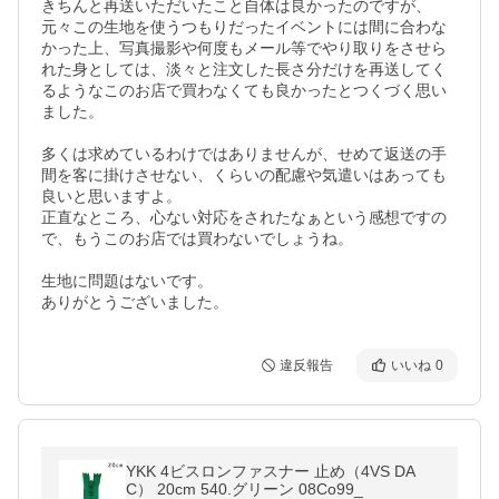
きちんと再送いただいたこと自体は良かったのですが、
元々この生地を使うつもりだったイベントには間に合わな
かった上、写真撮影や何度もメール等でやり取りをさせら
れた身としては、淡々と注文した長さ分だけを再送してく
るようなこのお店で買わなくても良かったとつくづく思い
ました。

多くは求めているわけではありませんが、せめて返送の手
間を客に掛けさせない、くらいの配慮や気遣いはあっても
良いと思いますよ。

正直なところ、心ない対応をされたなぁという感想ですの
で、もうこのお店では買わないでしょうね。

生地に問題はないです。

ありがとうございました。
違反報告
いいね
0
YKK 4ビスロンファスナー 止め（4VS DA
C） 20cm 540.グリーン 08Co99_