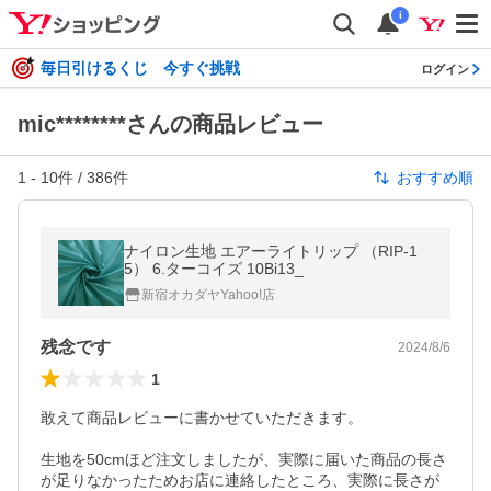
i
毎日引けるくじ 今すぐ挑戦
ログイン
mic********さんの商品レビュー
1
-
10
件 /
386
件
おすすめ順
ナイロン生地 エアーライトリップ （RIP-1
5） 6.ターコイズ 10Bi13_
新宿オカダヤYahoo!店
残念です
2024/8/6
1
敢えて商品レビューに書かせていただきます。

生地を50cmほど注文しましたが、実際に届いた商品の長さ
が足りなかったためお店に連絡したところ、実際に長さが