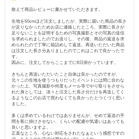
敢えて商品レビューに書かせていただきます。

生地を50cmほど注文しましたが、実際に届いた商品の長さ
が足りなかったためお店に連絡したところ、実際に長さが
足りないことを証明するための写真撮影とその写真の送信
を求められましたのでお送りし、その後、商品の返送を求
められたので丁寧に箱詰めして返送。再送いただいた商品
は注文した長さ分ありましたのでこれはこれで良かったで
す。

因みに、注文してからここまでに8日掛かっています。

きちんと再送いただいたこと自体は良かったのですが、
元々この生地を使うつもりだったイベントには間に合わな
かった上、写真撮影や何度もメール等でやり取りをさせら
れた身としては、淡々と注文した長さ分だけを再送してく
るようなこのお店で買わなくても良かったとつくづく思い
ました。

多くは求めているわけではありませんが、せめて返送の手
間を客に掛けさせない、くらいの配慮や気遣いはあっても
良いと思いますよ。

正直なところ、心ない対応をされたなぁという感想ですの