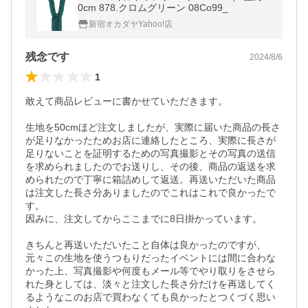
0cm 878.クロムグリーン 08Co99_
新宿オカダヤYahoo!店
残念です
2024/8/6
1
敢えて商品レビューに書かせていただきます。

生地を50cmほど注文しましたが、実際に届いた商品の長さ
が足りなかったためお店に連絡したところ、実際に長さが
足りないことを証明するための写真撮影とその写真の送信
を求められましたのでお送りし、その後、商品の返送を求
められたので丁寧に箱詰めして返送。再送いただいた商品
は注文した長さ分ありましたのでこれはこれで良かったで
す。

因みに、注文してからここまでに8日掛かっています。

きちんと再送いただいたこと自体は良かったのですが、
元々この生地を使うつもりだったイベントには間に合わな
かった上、写真撮影や何度もメール等でやり取りをさせら
れた身としては、淡々と注文した長さ分だけを再送してく
るようなこのお店で買わなくても良かったとつくづく思い