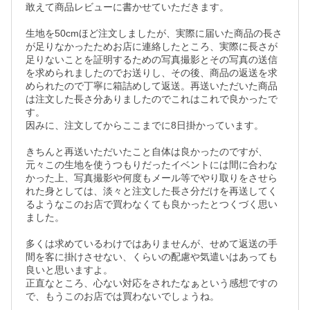
敢えて商品レビューに書かせていただきます。

生地を50cmほど注文しましたが、実際に届いた商品の長さ
が足りなかったためお店に連絡したところ、実際に長さが
足りないことを証明するための写真撮影とその写真の送信
を求められましたのでお送りし、その後、商品の返送を求
められたので丁寧に箱詰めして返送。再送いただいた商品
は注文した長さ分ありましたのでこれはこれで良かったで
す。

因みに、注文してからここまでに8日掛かっています。

きちんと再送いただいたこと自体は良かったのですが、
元々この生地を使うつもりだったイベントには間に合わな
かった上、写真撮影や何度もメール等でやり取りをさせら
れた身としては、淡々と注文した長さ分だけを再送してく
るようなこのお店で買わなくても良かったとつくづく思い
ました。

多くは求めているわけではありませんが、せめて返送の手
間を客に掛けさせない、くらいの配慮や気遣いはあっても
良いと思いますよ。

正直なところ、心ない対応をされたなぁという感想ですの
で、もうこのお店では買わないでしょうね。
