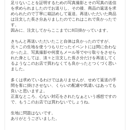
足りないことを証明するための写真撮影とその写真の送信
を求められましたのでお送りし、その後、商品の返送を求
められたので丁寧に箱詰めして返送。再送いただいた商品
は注文した長さ分ありましたのでこれはこれで良かったで
す。

因みに、注文してからここまでに8日掛かっています。

きちんと再送いただいたこと自体は良かったのですが、
元々この生地を使うつもりだったイベントには間に合わな
かった上、写真撮影や何度もメール等でやり取りをさせら
れた身としては、淡々と注文した長さ分だけを再送してく
るようなこのお店で買わなくても良かったとつくづく思い
ました。

多くは求めているわけではありませんが、せめて返送の手
間を客に掛けさせない、くらいの配慮や気遣いはあっても
良いと思いますよ。

正直なところ、心ない対応をされたなぁという感想ですの
で、もうこのお店では買わないでしょうね。

生地に問題はないです。

ありがとうございました。