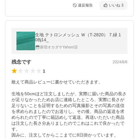
違反報告
いいね
3
生地 テトロンメッシュ Ｗ（T-2820） 7.緑 1
0Bj14_
新宿オカダヤYahoo!店
残念です
2024/8/6
1
敢えて商品レビューに書かせていただきます。

生地を50cmほど注文しましたが、実際に届いた商品の長さ
が足りなかったためお店に連絡したところ、実際に長さが
足りないことを証明するための写真撮影とその写真の送信
を求められましたのでお送りし、その後、商品の返送を求
められたので丁寧に箱詰めして返送。再送いただいた商品
は注文した長さ分ありましたのでこれはこれで良かったで
す。

因みに、注文してからここまでに8日掛かっています。
