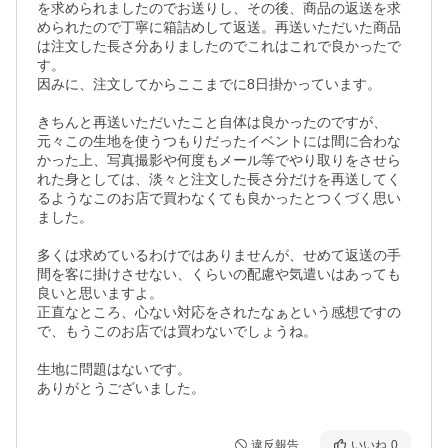
を求められましたのでお送りし、その後、商品の返送を求
められたので丁寧に箱詰めして返送。再送いただいた商品
は注文した長さ分ありましたのでこれはこれで良かったで
す。

因みに、注文してからここまでに8日掛かっています。

きちんと再送いただいたこと自体は良かったのですが、
元々この生地を使うつもりだったイベントには間に合わな
かった上、写真撮影や何度もメール等でやり取りをさせら
れた身としては、淡々と注文した長さ分だけを再送してく
るようなこのお店で買わなくても良かったとつくづく思い
ました。

多くは求めているわけではありませんが、せめて返送の手
間を客に掛けさせない、くらいの配慮や気遣いはあっても
良いと思いますよ。

正直なところ、心ない対応をされたなぁという感想ですの
で、もうこのお店では買わないでしょうね。

生地に問題はないです。

ありがとうございました。
違反報告
いいね
0