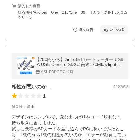
購入した商品
対応機種/Android One S10/One S9、【カラー選択】/クロム
グリーン
違反報告
いいね
0
【750円から】2in1/3in1カードリーダー USB
-A USB-C micro SDXC 高速170Mb/s lightnin
g iphone15/16シリーズ対応 レベルアップ最
MSL FORCE公式店
新版 uc0116
相性が悪いのか…
2022/8/8
1
耐久性
：
普通
デザインはシンプルで、変な出っぱりやコード類もなく、
持ち歩きに困りません。

試しに既存のSDカードを差し込んでPCに繋いでみたとこ
ろ、2枚のうち1枚の相性が悪いのか、エラーが頻発してい