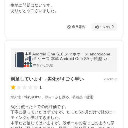
生地に問題はないです。

ありがとうございました。
違反報告
いいね
0
Android One S10 スマホケース androidone
s9 ケース 本革 Android One S9 手帳型 カバ
ー アンドロイド ワン S10 カバー ブック型
NYFLOOD
ストラップ カード収納
満足しています→劣化がすごく早い
2024/3/6
1
耐久性
：
壊れやすい
、
厚み
：
少し厚め
、
装着感
：
普通
5か月使った上での再評価です。

丁寧に扱っていたはずですが、たった5か月だけで縁のコー
ティングが剥げてきました。

本革だと信じてはいますが、段ボールの端っこのような茶