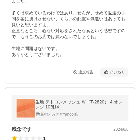
ました。

多くは求めているわけではありませんが、せめて返送の手
間を客に掛けさせない、くらいの配慮や気遣いはあっても
良いと思いますよ。

正直なところ、心ない対応をされたなぁという感想ですの
で、もうこのお店では買わないでしょうね。

生地に問題はないです。

ありがとうございました。
違反報告
いいね
0
生地 テトロンメッシュ Ｗ（T-2820） 4.オレ
ンジ 10Bj14_
新宿オカダヤYahoo!店
残念です
2024/8/6
1