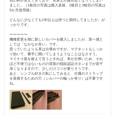
色の枠が見えてきており、見栄えが随分悪くなってしまい
ました。（1枚目の写真は購入直後、2枚目と3枚目の写真は
5か月使用後）

どんなに少なくても1年以上は持つと期待してましたが。が
っかりです。

〜〜〜〜〜

機種変更を期に新しいカバーを購入しましたが、第一感と
しては「なかなか良い」です。

思っていたよりも革は分厚めですが、マグネットもしっか
り効いて、勝手に開いてしまうようなことはなさそう。

マイナス面を敢えて言うとすれば、革が分厚いため、それ
ほど不便ではないものの背面の指紋認証ボタンまでが若干
深くなりますので、少しだけコツが要りそうです。

あと、シンプル好きの私にしてみると、付属のストラップ
を装着するための穴（シルバーの輪っか有り）は不要です
ね。