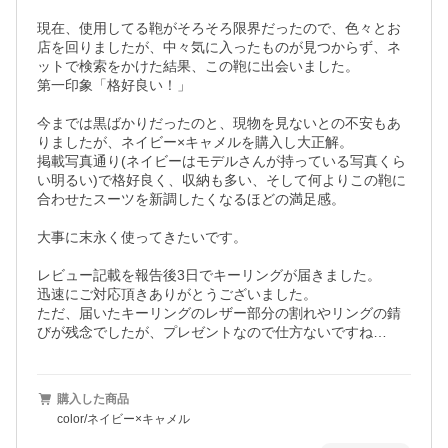
現在、使用してる鞄がそろそろ限界だったので、色々とお
店を回りましたが、中々気に入ったものが見つからず、ネ
ットで検索をかけた結果、この鞄に出会いました。

第一印象「格好良い！」

今までは黒ばかりだったのと、現物を見ないとの不安もあ
りましたが、ネイビー×キャメルを購入し大正解。

掲載写真通り(ネイビーはモデルさんが持っている写真くら
い明るい)で格好良く、収納も多い、そして何よりこの鞄に
合わせたスーツを新調したくなるほどの満足感。

大事に末永く使ってきたいです。

レビュー記載を報告後3日でキーリングが届きました。

迅速にご対応頂きありがとうございました。

ただ、届いたキーリングのレザー部分の割れやリングの錆
びが残念でしたが、プレゼントなので仕方ないですね…
購入した商品
color/ネイビー×キャメル