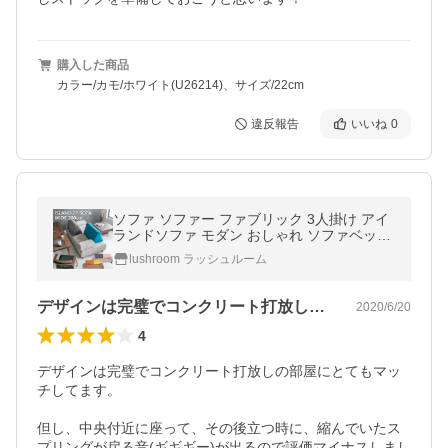
購入した商品
カラー/カモ/ホワイト(U26214)、サイズ/22cm
違反報告
いいね
0
ソファ ソファー ファブリック 3人掛け アイ
ランドソファ モダン おしゃれ ソファベッド
ローソファ ダイニングソファ 2人掛け 三人
lushroom ラッシュルーム
掛け 高級感 200cm
デザインは完璧でコンクリート打放しの部…
2020/6/20
4
デザインは完璧でコンクリート打放しの部屋にとてもマッ
チしてます。

但し、中央付近に座って、その後立つ時に、縮んでいたス
プリングが戻る音(ギギギー)が出るので評価マイナスしまし