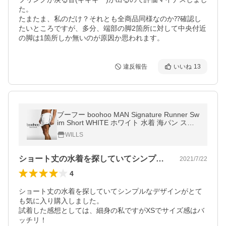
た。

たまたま、私のだけ？それとも全商品同様なのか⁇確認し
たいところですが、多分、端部の脚2箇所に対して中央付近
の脚は1箇所しか無いのが原因か思われます。
違反報告
いいね
13
ブーフー boohoo MAN Signature Runner Sw
im Short WHITE ホワイト 水着 海パン スイ
ムウェア サーフパンツ ショーツ ショートパ
WILLS
ンツ パンツ メンズ 海
ショート丈の水着を探していてシンプルな…
2021/7/22
4
ショート丈の水着を探していてシンプルなデザインがとて
も気に入り購入しました。

試着した感想としては、細身の私ですがXSでサイズ感はバ
ッチリ！
