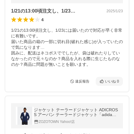
1/21の13:00頃注文し、1/23…
2025/1/23
4
1/21の13:00頃注文し、1/23には届いたので対応が早く非常
に有難いです。

届いた商品の箱の一部に切れ目(破れた感じ)が入っていたの
で気になります…

因みに、配送はネコポスででしたが、袋は破れたりしてい
なかったので元々なのか？商品を入れる際に生じたものな
のか？商品に問題が無いことを願います。
違反報告
いいね
0
ジャケット テーラードジャケット ADICROS
S アーバン テーラードジャケット「adidas
Golf/アディダスゴルフ」/ Adi Jacket
ZOZOTOWN Yahoo!店