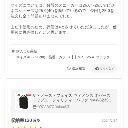
サイズについては、普段のスニーカーは26.0〜26.5でビジ
ネスシューズは25.0(40)を履いているので、今回も25.0を
注文し全く問題ありませんでした。

まだ未使用のため、評価は4とさせていただきましたが、使
用後に再評価したいと思います。
購入した商品
サイズ/40(25.0cm)、品番・カラー/【I】MPT125-41ブラック
違反報告
いいね
7
ザ・ノース・フェイス ウィメンズ ネバース
トップユーティリティーパック NMW82352
K ブラック レディース 秋冬モデル 鞄 リュッ
YOCABITO Yahoo!店
ク 通勤 ビジネス カジュアル
収納率120％✨
2024/5/24