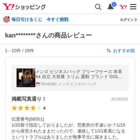
i
毎日引けるくじ 今すぐ挑戦
ログイン
kan********さんの商品レビュー
1
-
10
件 /
29
件
おすすめ順
メンズ ビジネスバッグ ブリーフケース 本革
A4 自立 大容量 スリム 通勤 ブランド GOLD
MEN 40代 50代 GA001
TRANSIC-メンズ ビジネスバッグ
掲載写真通り！
2019/1/21
4
伝票番号[88051]

1/20着で指定しておりましたが、営業所の手違いか？1/19
から保管されたままだったので、連絡して1/21夜着になる
というトラブルはありましたが無事手元に届きました。
