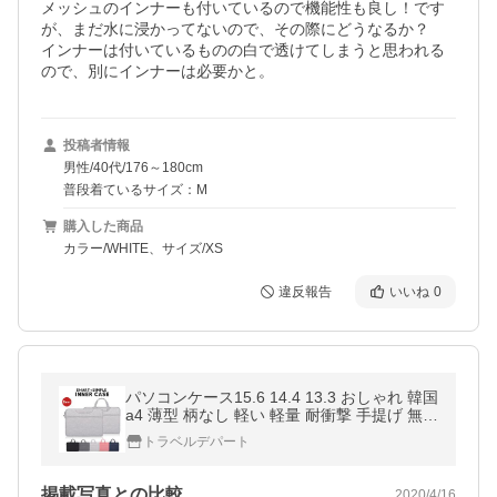
メッシュのインナーも付いているので機能性も良し！です
が、まだ水に浸かってないので、その際にどうなるか？

インナーは付いているものの白で透けてしまうと思われる
ので、別にインナーは必要かと。
投稿者情報
男性/40代/176～180cm
普段着ているサイズ：M
購入した商品
カラー/WHITE、サイズ/XS
違反報告
いいね
0
パソコンケース15.6 14.4 13.3 おしゃれ 韓国
a4 薄型 柄なし 軽い 軽量 耐衝撃 手提げ 無地
持ち手つき 安い 頑丈
トラベルデパート
掲載写真との比較
2020/4/16