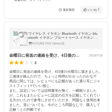
容量/23L、カラー/ブラック
違反報告
いいね
7
ワイヤレス イヤホン Bluetooth イヤホン blu
etooth イヤホン ブルートゥース イヤホン ip
hone11 イヤホン iphone Android 対応
FUTURE FOX Yahoo!店
金曜日に発送の連絡を受け、4日後の火曜…
2019/7/16
3
金曜日に発送の連絡を受け、4日後の火曜日に届きました。
三連休が絡んだので、ちょっと時間がかかったのかな⁇

商品に関しては、レビューにも記載があった通り耳にジャ
ストフィット‼︎でいい感じ。

また、設定については説明書等が無く、一瞬困りました
が、これもまたレビューに設定の仕方を記載してくれてい
る方がいたので参考にさせていただき、問題なく使用出来
ました。音についても、今のところ問題なしで、購入して
正解！との判断です。