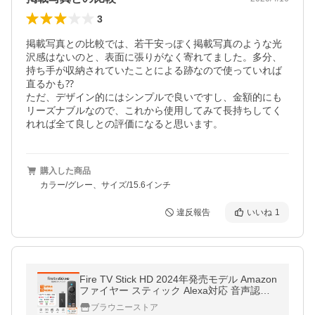
3
掲載写真との比較では、若干安っぽく掲載写真のような光
沢感はないのと、表面に張りがなく寄れてました。多分、
持ち手が収納されていたことによる跡なので使っていれば
直るかも⁇

ただ、デザイン的にはシンプルで良いですし、金額的にも
リーズナブルなので、これから使用してみて長持ちしてく
れれば全て良しとの評価になると思います。
購入した商品
カラー/グレー、サイズ/15.6インチ
違反報告
いいね
1
Fire TV Stick HD 2024年発売モデル Amazon
ファイヤー スティック Alexa対応 音声認識
リモコン 付属
ブラウニーストア