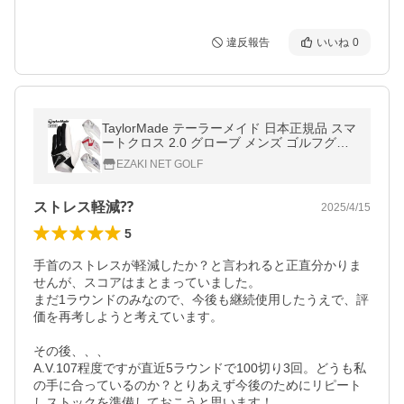
違反報告
いいね
0
TaylorMade テーラーメイド 日本正規品 スマ
ートクロス 2.0 グローブ メンズ ゴルフグロ
ーブ ( 左手用 ) 「 UN148 」
EZAKI NET GOLF
ストレス軽減⁇
2025/4/15
5
手首のストレスが軽減したか？と言われると正直分かりま
せんが、スコアはまとまっていました。

まだ1ラウンドのみなので、今後も継続使用したうえで、評
価を再考しようと考えています。

その後、、、

A.V.107程度ですが直近5ラウンドで100切り3回。どうも私
の手に合っているのか？とりあえず今後のためにリピート
しストックを準備しておこうと思います！