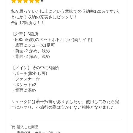
5
私が思っていた以上にという意味での収納率120％ですが、
とにかく収納の充実さにビックリ！

合計12箇所も！！

【外部】6箇所

・500ml程度のペットボトル可x2(両サイド)

・底面にシューズ1足可

・前面x2 深め、浅め

・背面x2 深め、浅め

【メイン】その中に5箇所

・ポーチ(取外し可)

・ファスナー付

・ポケットx2

・背面に深め

リュックには若干抵抗がありましたが、使用してみたら完
全にハマり、小旅行の際は欠かせない相棒となりました！
購入した商品