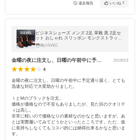
違反報告
いいね
7
ビジネスシューズ メンズ 2足 革靴 黒 2足セ
ット おしゃれ スリッポン モンクストラップ
内羽根 3E ローファー 福袋 安い ロングノー
靴のSVEC
ズ シューズ 靴 紳士靴 通勤
金曜の夜に注文し、日曜の午前中に予定通…
2019/2/3
4
金曜の夜に注文し、日曜の午前中に予定通り届く、とても
迅速な対応で大変助かりました。

ＩとMのブラックを注文。

価格が価格なので不安もありましたが、見た目のクオリテ
ィは高し。

非常に軽いので価格なりの素材なのかなと思いますが、あ
とは実際履いてみてどうかといったところです。ただ、仮
に長持ちしなくてもコスパ的には納得出来るかなと思いま
す。
