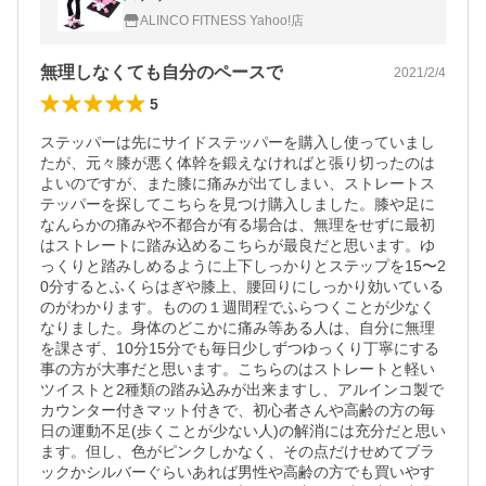
ALINCO FITNESS Yahoo!店
無理しなくても自分のペースで
2021/2/4
5
ステッパーは先にサイドステッパーを購入し使っていまし
たが、元々膝が悪く体幹を鍛えなければと張り切ったのは
よいのですが、また膝に痛みが出てしまい、ストレートス
テッパーを探してこちらを見つけ購入しました。膝や足に
なんらかの痛みや不都合が有る場合は、無理をせずに最初
はストレートに踏み込めるこちらが最良だと思います。ゆ
っくりと踏みしめるように上下しっかりとステップを15〜2
0分するとふくらはぎや膝上、腰回りにしっかり効いている
のがわかります。ものの１週間程でふらつくことが少なく
なりました。身体のどこかに痛み等ある人は、自分に無理
を課さず、10分15分でも毎日少しずつゆっくり丁寧にする
事の方が大事だと思います。こちらのはストレートと軽い
ツイストと2種類の踏み込みが出来ますし、アルインコ製で
カウンター付きマット付きで、初心者さんや高齢の方の毎
日の運動不足(歩くことが少ない人)の解消には充分だと思い
ます。但し、色がピンクしかなく、その点だけせめてブラ
ックかシルバーぐらいあれば男性や高齢の方でも買いやす