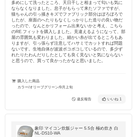
多めにして洗ったところ、天日干しと相まって匂いも気に
ならなくなりました。息子がもらって来たソファですが、
猫ちゃんの引っ掻きキズでファブリック部分はぼろぼろで
したが、座面のへたりもなくしっかりした造りの良い物だ
ったので、なんとかリフォーム出来ないかと考え、こちら
のRE.フィットを購入しました。見違えるようになって、部
屋の雰囲気も変わりました。細かい糸が出てるところもあ
りますが、引っ張らず注意してハサミでカットすれば問題
ないです。生地自体が波波ポコポコしているので、多少ず
れたりたわんだりしたとしても良く見ないと気にならない
と思うので、買って良かったかなと思いました。
購入した商品
カラー/オリーブグリーン/9月上旬
違反報告
いいね
1
象印 マイコン炊飯ジャー 5.5合 極め炊き 白
NL-DS10-WA