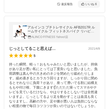
違反報告
いいね
6
アルインコ プチトレサイクル AFB2017R ル
ームサイクル フィットネスバイク リハビリ
ダイエット
ALINCO FITNESS Yahoo!店
じっとしてること思えば…
2021/4/9
5
持った瞬間、軽っ！おもちゃみたいと思いましたが、持病
があり足が悪い私にとっては丁度良いなと思いました。負
荷調整は真ん中の大きめのネジを閉めたり緩めたりしま
す。緩め過ぎるとカラカラ回りますが、しっかり目に閉め
るとそれなりに負荷？があり、座って漕いでる割に結構太
ももや付け根、下腹にきます☝️ただただ座ってスマホやテ
レビを見ているだけなら、やはりするとしないでは全然違
いますよ。じっとしてるより足を動かすことは血流も良く
なりますし。高齢の方や、足や膝が悪い人は負担にならな
い程度の物で毎日コツコツが良いのではないでしょうか。