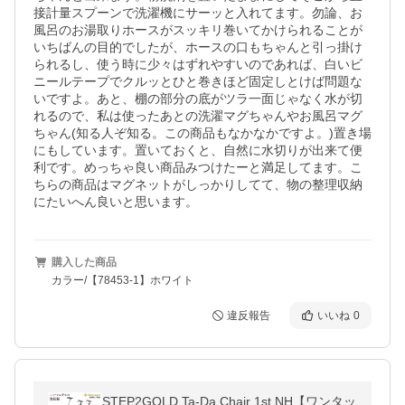
接計量スプーンで洗濯機にサーッと入れてます。勿論、お
風呂のお湯取りホースがスッキリ巻いてかけられることが
いちばんの目的でしたが、ホースの口もちゃんと引っ掛け
られるし、使う時に少々はずれやすいのであれば、白いビ
ニールテープでクルッとひと巻きほど固定しとけば問題な
いですよ。あと、棚の部分の底がツラ一面じゃなく水が切
れるので、私は使ったあとの洗濯マグちゃんやお風呂マグ
ちゃん(知る人ぞ知る。この商品もなかなかですよ。)置き場
にもしています。置いておくと、自然に水切りが出来て便
利です。めっちゃ良い商品みつけたーと満足してます。こ
ちらの商品はマグネットがしっかりしてて、物の整理収納
にたいへん良いと思います。
購入した商品
カラー/【78453-1】ホワイト
違反報告
いいね
0
STEP2GOLD Ta-Da Chair 1st NH【ワンタッ