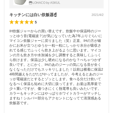
LOHACO by ASKUL
キッチンには白い炊飯器☝️
2021/4/2
5
IH炊飯ジャーからの買い替えです。炊飯中や保温時のジー
ッとゆう音(電磁波？)が気になっていた為7年ぶりぐらいに
マイコン炊飯ジャーに戻りました（笑）正直、IHの方が確
かにお米が立つとゆうか一粒一粒にしっかり水分が吸収さ
れてる感じでふっくら炊き上がるように思います。マイコ
ンの方も炊き方や水加減を少し調整すると美味しくふっく
ら炊けます。保温は少し硬めになるのかな？べちゃつかず
良いです。とにかく、IHのあのジーッの気になる音が全く
なくなっただけでもスッキリしました！以前は横着に保温2
4時間越えをたびたびやってましたが、今考えるとあのジー
ッが電磁波だとするとゾッとします。食べる分だけ炊いて
なるべく保温も短めに大切に扱ってます。お釜は黒厚釜で
少々重いですが、傷つきにくく熱電導も良いみたいです。
カラーもキッチンにはやっぱりホワイトカラーがマッチし
ますね！シルバー部分もアクセントになってて清潔感ある
炊飯器です。