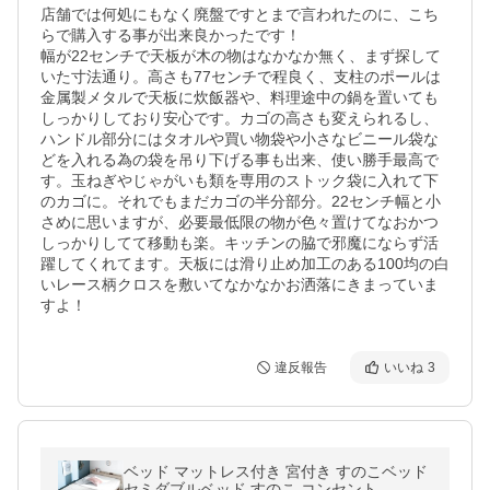
店舗では何処にもなく廃盤ですとまで言われたのに、こち
らで購入する事が出来良かったです！

幅が22センチで天板が木の物はなかなか無く、まず探して
いた寸法通り。高さも77センチで程良く、支柱のポールは
金属製メタルで天板に炊飯器や、料理途中の鍋を置いても
しっかりしており安心です。カゴの高さも変えられるし、
ハンドル部分にはタオルや買い物袋や小さなビニール袋な
どを入れる為の袋を吊り下げる事も出来、使い勝手最高で
す。玉ねぎやじゃがいも類を専用のストック袋に入れて下
のカゴに。それでもまだカゴの半分部分。22センチ幅と小
さめに思いますが、必要最低限の物が色々置けてなおかつ
しっかりしてて移動も楽。キッチンの脇で邪魔にならず活
躍してくれてます。天板には滑り止め加工のある100均の白
いレース柄クロスを敷いてなかなかお洒落にきまっていま
すよ！
違反報告
いいね
3
ベッド マットレス付き 宮付き すのこベッド
セミダブルベッド すのこ コンセント