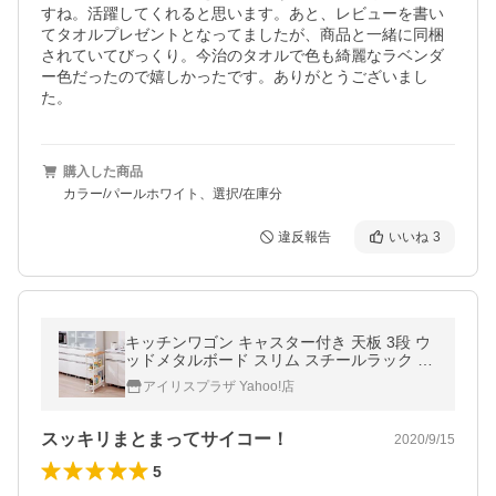
すね。活躍してくれると思います。あと、レビューを書い
てタオルプレゼントとなってましたが、商品と一緒に同梱
されていてびっくり。今治のタオルで色も綺麗なラベンダ
ー色だったので嬉しかったです。ありがとうございまし
た。
購入した商品
カラー/パールホワイト、選択/在庫分
違反報告
いいね
3
キッチンワゴン キャスター付き 天板 3段 ウ
ッドメタルボード スリム スチールラック ア
イリスオーヤマ 隙間収納 ワゴン MKW-WT3
アイリスプラザ Yahoo!店
S キッチン ランドリー
スッキリまとまってサイコー！
2020/9/15
5