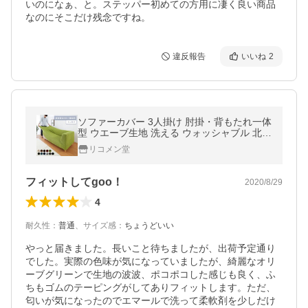
いのになぁ、と。ステッパー初めての方用に凄く良い商品
なのにそこだけ残念ですね。
違反報告
いいね
2
ソファーカバー 3人掛け 肘掛・背もたれ一体
型 ウエーブ生地 洗える ウォッシャブル 北欧
おしゃれ 三人掛け 肘あり 肘掛けあり フィッ
リコメン堂
ト ズレない
フィットしてgoo！
2020/8/29
4
耐久性
：
普通
、
サイズ感
：
ちょうどいい
やっと届きました。長いこと待ちましたが、出荷予定通り
でした。実際の色味が気になっていましたが、綺麗なオリ
ーブグリーンで生地の波波、ポコポコした感じも良く、ふ
ちもゴムのテーピングがしてありフィットします。ただ、
匂いが気になったのでエマールで洗って柔軟剤を少しだけ