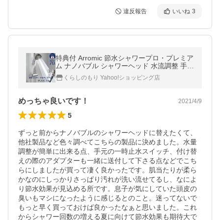
違反報告
いいね
3
特典付 Arromic 節水シャワープロ・プレミア
ム ナノバブル シャワーヘッド 水流調整 手元
止水 増圧 日本製 頭皮 ケア アラミック
くらしのもり Yahoo!ショッピング店
めっちゃ良いです！
2021/4/9
5
ずっと前からナノバブルのシャワーヘッドに替えたくて、
他社製品など色々調べてこちらの製品に決めました。水量
調整が簡単に出来る点、手元の一時止水スイッチ、付け替
えの際のアダプターも一緒に送付して下さる点などでこち
らにしましたが買って凄く良かったです。肌当たりが柔ら
かなのにしっかりさっぱり汚れが洗い流せてるし、なによ
り節水効果が見込める所です。息子が気にしていた頭皮の
臭いもマシになったように感じるとのこと。迷ってないで
もっと早く買っておけば良かったなぁと思いました。これ
からシャワー回数の増える夏に向けて節水効果も期待大で