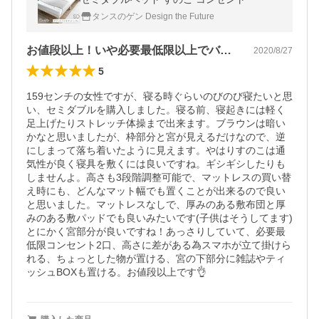
タンスのゲン Design the Future
お値段以上！いや必要最低限以上でバッチリ
2020/8/27
5
159センチの女性ですが、寝る時ぐらいのびのび寝たいと思
い、セミダブルを購入しました。寝る前、寝起きには軽く
足上げたりストレッチ体操まで出来ます。ブラウンは暗い
かなと思いましたが、枠部分と宮が見えるだけなので、逆
にしまって落ち着いたように見えます。やはりすのこは通
気性が良く寝具を敷くには良いですね。ギシギシしたりも
しませんよ。高さも3段階調整可能で、マットレスの買い替
え時にも、どんなマット幅でも置くことが出来るので良い
と思いました。マットレスなしで、厚みのある敷布団と厚
みのある敷パッドでも良いみたいです(子供はそうしてます)

とにかく宮部分が良いですね！あっさりしていて、必要最
低限コンセント2口、高さに差がある為スマホが立て掛けら
れる、ちょっとした物が置ける、宮の下部分に雑誌やティ
ッシュBOXも置ける。お値段以上です👌