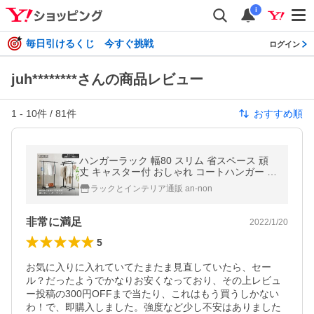
i
毎日引けるくじ 今すぐ挑戦
ログイン
juh********さんの商品レビュー
1
-
10
件 /
81
件
おすすめ順
ハンガーラック 幅80 スリム 省スペース 頑
丈 キャスター付 おしゃれ コートハンガー 棚
付 大容量 衣類ハンガー 黒 MUHS-80BK SHS
ラックとインテリア通販 an-non
-80
非常に満足
2022/1/20
5
お気に入りに入れていてたまたま見直していたら、セー
ル？だったようでかなりお安くなっており、その上レビュ
ー投稿の300円OFFまで当たり、これはもう買うしかない
わ！で、即購入しました。強度など少し不安はありました