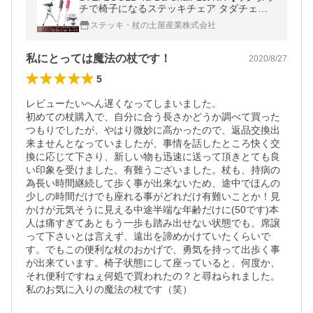
チで椅子になるステッキチェア タダチェア
ー1stニューハンドル】☆ハンドル部を握り
ステッキ・杖の土屋産業株式会社
やすくしました☆
私にとっては魔法の杖です！
2020/8/27
5
レビューたいへん遅くなってしまいました。

初めての杖購入で、自分に合う長さかどうか調べて買った
つもりでしたが、やはり微妙に高かったので、返品交換出
来ませんとなっていましたが、事情を話したところ快く交
換に応じて下さり、新しい物も迅速に送って頂きとても良
い印象を受けました。有難うございました。杖も、持病の
為長い時間継続して歩く事が出来ないため、途中でほんの
少しの時間だけでも座れる事がどれだけ有難いことか！見
かけが元気そうに見える中途半端な年齢だけに(50です)本
人は痛すぎてあともう一歩も踏み出せない状態でも、席譲
って下さいとは言えず、遠出を諦めかけていたくらいで
す。でもこの便利な杖のおかげで、勇気を持って出歩く事
が出来ています。椅子状態にして座っていると、何度か、
それ便利ですねぇ何処で買われたの？と尋ねられました。
私のお気に入りの魔法の杖です（笑）