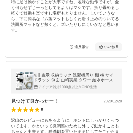
特に足は動かすことが大事ですね。地味な動作ですが、全
く何もせずじーっとしてるよりはマシです。折り畳めるし
軽くて移動も楽ですし場所もとりません。しいていうな
ら、下に簡易なゴム製マットもしくわ滑り止めのついてる
洗面所マットなど敷くと、ズレたりしにくいかなと思いま
す。
違反報告
いいね
5
※非表示 収納ラック 洗濯機周り 棚 横 サイ
ドラック 側面 山崎実業 タワー 給水ホース
収納 マグネット 磁石 強力 洗濯機横 洗面所
アイデア雑貨1000点以上MONO生活
洗剤置き場 tower
見つけて良かったー！
2020/12/28
5
沢山のレビューにもあるように、ホントにしっかりくっつ
いてます。かといって微調整のために外して動かすことも
ちゃんと出来ます。粉洗剤を置いたままにしてそこから直