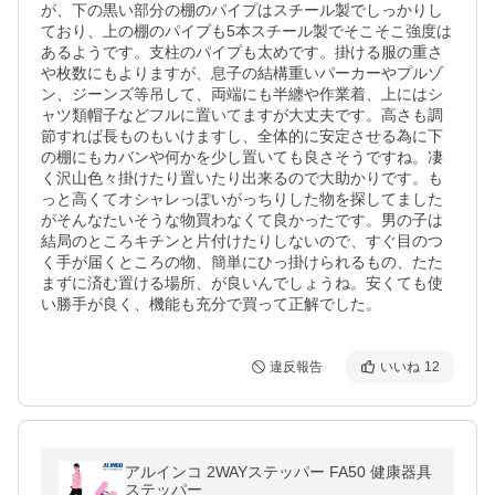
が、下の黒い部分の棚のパイプはスチール製でしっかりし
ており、上の棚のパイプも5本スチール製でそこそこ強度は
あるようです。支柱のパイプも太めです。掛ける服の重さ
や枚数にもよりますが、息子の結構重いパーカーやプルゾ
ン、ジーンズ等吊して、両端にも半纏や作業着、上にはシ
ャツ類帽子などフルに置いてますが大丈夫です。高さも調
節すれば長ものもいけますし、全体的に安定させる為に下
の棚にもカバンや何かを少し置いても良さそうですね。凄
く沢山色々掛けたり置いたり出来るので大助かりです。も
っと高くてオシャレっぽいがっちりした物を探してました
がそんなたいそうな物買わなくて良かったです。男の子は
結局のところキチンと片付けたりしないので、すぐ目のつ
く手が届くところの物、簡単にひっ掛けられるもの、たた
まずに済む置ける場所、が良いんでしょうね。安くても使
い勝手が良く、機能も充分で買って正解でした。
違反報告
いいね
12
アルインコ 2WAYステッパー FA50 健康器具
ステッパー