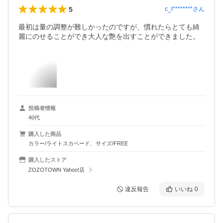
5
c_l********
さん
最初は量の調整が難しかったのですが、慣れたらとても綺
麗にのせることができ大人な艶を出すことができました。
投稿者情報
40代
購入した商品
カラー/ライトスカペード、サイズ/FREE
購入したストア
ZOZOTOWN Yahoo!店
違反報告
いいね
0