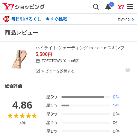
i
毎日引けるくじ 今すぐ挑戦
ログイン
商品レビュー
ハイライト シェーディング m・a・c スキンフィニッシュ ライトストラック リキッド ハイライター
5,500
円
ZOZOTOWN Yahoo!店
レビューを投稿する
総合評価
星
5
つ
6
件
4.86
星
4
つ
1
件
星
3
つ
0
件
星
2
つ
0
件
7
件
星
1
つ
0
件