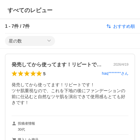
すべてのレビュー
1
-
7
件 /
7
件
おすすめ順
星の数
発売してから使ってます！リピートです！…
2026/4/19
5
haq********
さん
発売してから使ってます！リピートです！

ツヤ肌重視なので、これを下地の後にファンデーションの
前に仕込むと自然なツヤ肌を演出できて使用感もとても好
きです！
投稿者情報
30代
購入した商品