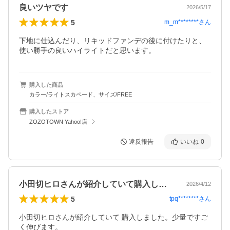
良いツヤです
2026/5/17
5
m_m********
さん
下地に仕込んだり、リキッドファンデの後に付けたりと、
使い勝手の良いハイライトだと思います。
購入した商品
カラー/ライトスカペード、サイズ/FREE
購入したストア
ZOZOTOWN Yahoo!店
違反報告
いいね
0
小田切ヒロさんが紹介していて購入しまし…
2026/4/12
5
tpq********
さん
小田切ヒロさんが紹介していて 購入しました。少量ですご
く伸びます。