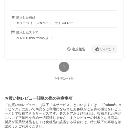
購入した商品
カラー/ライトスカペード、サイズ/FREE
購入したストア
ZOZOTOWN Yahoo!店
違反報告
いいね
0
1
7
件中
1
〜
7
件
お買い物レビュー閲覧の際の注意事項
「お買い物レビュー」（以下「本サービス」といいます）は、「Yahoo!ショ
ッピング」において商品をご利用になられたお客様がご自身の感想をレビュ
ーとして投稿できるサービスです。各ストアおよび当社は、投稿された内容
について正確性を含め一切保証しません。またレビューの対象となる商品、
製品が医薬部外品もしくは化粧品に該当する場合には、特に以下の事項を確
認のうえご利用ください。