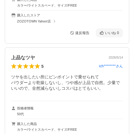
カラー/ライトスカペード、サイズ/FREE
購入したストア
ZOZOTOWN Yahoo!店
違反報告
いいね
0
上品なツヤ
2026/5/14
5
ich********
さん
ツヤを出したい所にピンポイントで乗せられて

パウダーより乾燥しないし、つや感が上品で自然。少量で
いいので、全然減らないしコスパはとてもいい。
投稿者情報
50代
購入した商品
カラー/ライトスカペード、サイズ/FREE