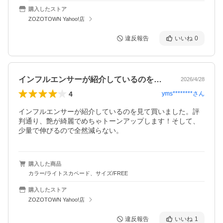
購入したストア
ZOZOTOWN Yahoo!店
違反報告
いいね
0
インフルエンサーが紹介しているのを見て…
2026/4/28
4
yms********
さん
インフルエンサーが紹介しているのを見て買いました。評
判通り、艶が綺麗でめちゃトーンアップします！そして、
少量で伸びるので全然減らない。
購入した商品
カラー/ライトスカペード、サイズ/FREE
購入したストア
ZOZOTOWN Yahoo!店
違反報告
いいね
1