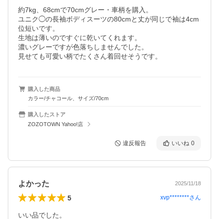
約7kg、68cmで70cmグレー・車柄を購入。

ユニク◯の長袖ボディスーツの80cmと丈が同じで袖は4cm
位短いです。

生地は薄いのですぐに乾いてくれます。

濃いグレーですが色落ちしませんでした。

見せても可愛い柄でたくさん着回せそうです。
購入した商品
カラー/チャコール、サイズ/70cm
購入したストア
ZOZOTOWN Yahoo!店
違反報告
いいね
0
よかった
2025/11/18
5
xvp********
さん
いい品でした。
