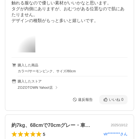
触れる服なので優しい素材がいいかなと思います。

タグが内側にありますが、おむつがある位置なので肌にあ
たりません。

デザインの種類がもっと多いと嬉しいです。
購入した商品
カラー/サーモンピンク、サイズ/80cm
購入したストア
ZOZOTOWN Yahoo!店
違反報告
いいね
0
約7kg、68cmで70cmグレー・車…
2025/10/12
5
vir********
さん