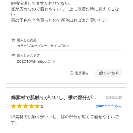
結構洗濯してますが伸びてない。

襟が広めなので着せやすいし、上に服着た時に見えてこな
い。

男の子色を全色買ったので新色出ればまた買いたい。
購入した商品
カラー/ブルーグレー、サイズ/70cm
購入したストア
ZOZOTOWN Yahoo!店
違反報告
いいね
0
綿素材で肌触りがいいし、襟の部分が広く…
2025/10/20
5
yum********
さん
綿素材で肌触りがいいし、襟の部分が広くて着せやすいで
す。