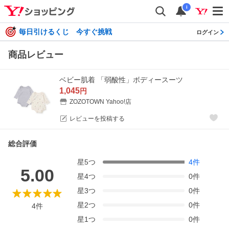
i
毎日引けるくじ 今すぐ挑戦
ログイン
商品レビュー
ベビー肌着 「弱酸性」ボディースーツ
1,045
円
ZOZOTOWN Yahoo!店
レビューを投稿する
総合評価
星
5
つ
4
件
5.00
星
4
つ
0
件
星
3
つ
0
件
星
2
つ
0
件
4
件
星
1
つ
0
件