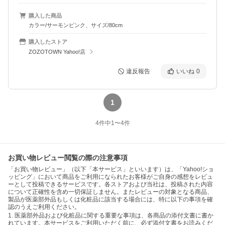
購入した商品
カラー/サーモンピンク、サイズ/80cm
購入したストア
ZOZOTOWN Yahoo!店
違反報告
いいね
0
1
4
件中
1
〜
4
件
お買い物レビュー閲覧の際の注意事項
「お買い物レビュー」（以下「本サービス」といいます）は、「Yahoo!ショ
ッピング」において商品をご利用になられたお客様がご自身の感想をレビュ
ーとして投稿できるサービスです。各ストアおよび当社は、投稿された内容
について正確性を含め一切保証しません。またレビューの対象となる商品、
製品が医薬部外品もしくは化粧品に該当する場合には、特に以下の事項を確
認のうえご利用ください。
1. 医薬部外品および化粧品に関する重要な事項は、各商品の添付文書に書か
れています。本サービスをご利用いただく前に、必ず添付文書をお読みくだ