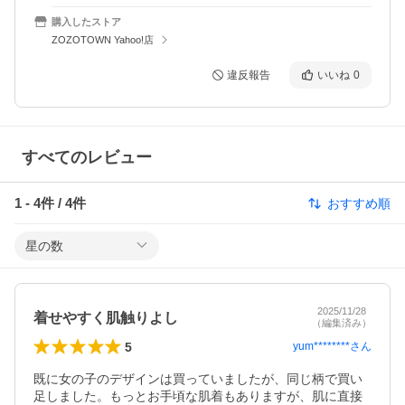
購入したストア
ZOZOTOWN Yahoo!店
違反報告
いいね
0
すべてのレビュー
1
-
4
件 /
4
件
おすすめ順
星の数
2025/11/28
着せやすく肌触りよし
（編集済み）
5
yum********
さん
既に女の子のデザインは買っていましたが、同じ柄で買い
足しました。もっとお手頃な肌着もありますが、肌に直接