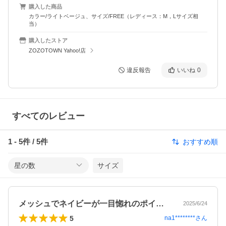
購入した商品
カラー/ライトベージュ、サイズ/FREE（レディース：M，Lサイズ相
当）
購入したストア
ZOZOTOWN Yahoo!店
違反報告
いいね
0
すべてのレビュー
1
-
5
件 /
5
件
おすすめ順
星の数
サイズ
メッシュでネイビーが一目惚れのポイント
2025/6/24
5
na1********
さん