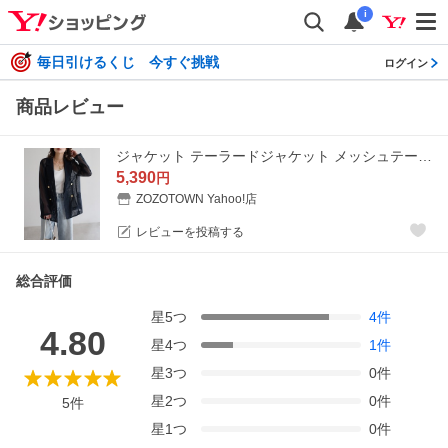
i
毎日引けるくじ 今すぐ挑戦
ログイン
商品レビュー
ジャケット テーラードジャケット メッシュテーラードジャケット レディース
5,390
円
ZOZOTOWN Yahoo!店
レビューを投稿する
総合評価
星
5
つ
4
件
4.80
星
4
つ
1
件
星
3
つ
0
件
星
2
つ
0
件
5
件
星
1
つ
0
件