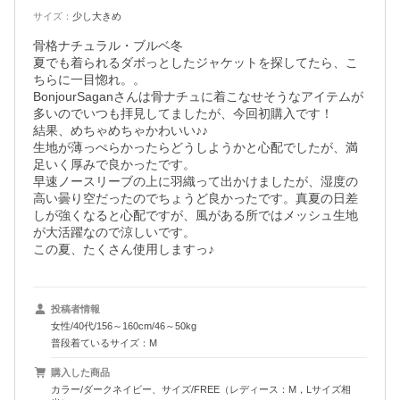
サイズ
：
少し大きめ
骨格ナチュラル・ブルベ冬

夏でも着られるダボっとしたジャケットを探してたら、こ
ちらに一目惚れ。。

BonjourSaganさんは骨ナチュに着こなせそうなアイテムが
多いのでいつも拝見してましたが、今回初購入です！

結果、めちゃめちゃかわいい♪♪

生地が薄っぺらかったらどうしようかと心配でしたが、満
足いく厚みで良かったです。

早速ノースリーブの上に羽織って出かけましたが、湿度の
高い曇り空だったのでちょうど良かったです。真夏の日差
しが強くなると心配ですが、風がある所ではメッシュ生地
が大活躍なので涼しいです。

この夏、たくさん使用しますっ♪
投稿者情報
女性/40代/156～160cm/46～50kg
普段着ているサイズ：M
購入した商品
カラー/ダークネイビー、サイズ/FREE（レディース：M，Lサイズ相