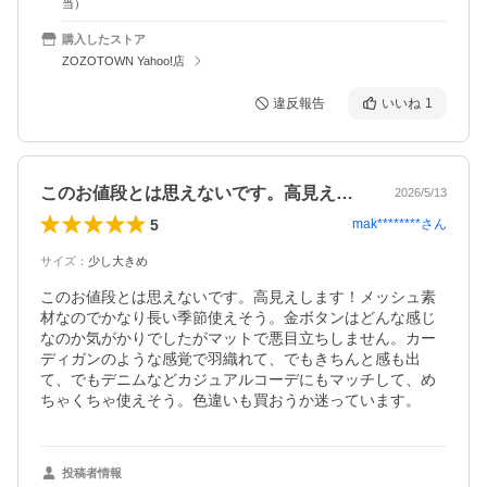
当）
購入したストア
ZOZOTOWN Yahoo!店
違反報告
いいね
1
このお値段とは思えないです。高見えしま…
2026/5/13
5
mak********
さん
サイズ
：
少し大きめ
このお値段とは思えないです。高見えします！メッシュ素
材なのでかなり長い季節使えそう。金ボタンはどんな感じ
なのか気がかりでしたがマットで悪目立ちしません。カー
ディガンのような感覚で羽織れて、でもきちんと感も出
て、でもデニムなどカジュアルコーデにもマッチして、め
ちゃくちゃ使えそう。色違いも買おうか迷っています。
投稿者情報