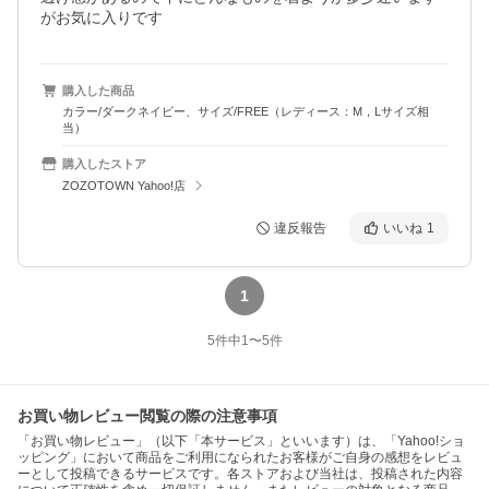
がお気に入りです
購入した商品
カラー/ダークネイビー、サイズ/FREE（レディース：M，Lサイズ相
当）
購入したストア
ZOZOTOWN Yahoo!店
違反報告
いいね
1
1
5
件中
1
〜
5
件
お買い物レビュー閲覧の際の注意事項
「お買い物レビュー」（以下「本サービス」といいます）は、「Yahoo!ショ
ッピング」において商品をご利用になられたお客様がご自身の感想をレビュ
ーとして投稿できるサービスです。各ストアおよび当社は、投稿された内容