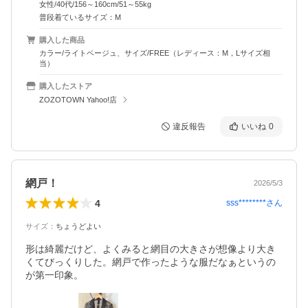
女性/40代/156～160cm/51～55kg
普段着ているサイズ：M
購入した商品
カラー/ライトベージュ、サイズ/FREE（レディース：M，Lサイズ相
当）
購入したストア
ZOZOTOWN Yahoo!店
違反報告
いいね
0
網戸！
2026/5/3
4
sss********
さん
サイズ
：
ちょうどよい
形は綺麗だけど、よくみると網目の大きさが想像より大き
くてびっくりした。網戸で作ったような服だなぁというの
が第一印象。