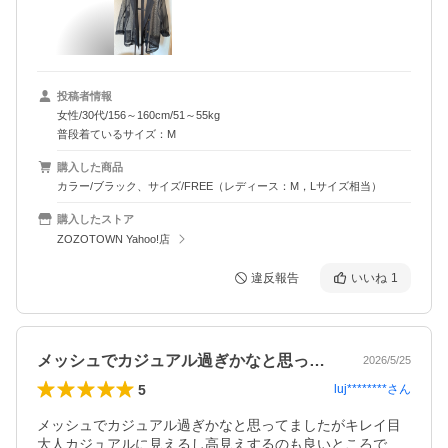
投稿者情報
女性/30代/156～160cm/51～55kg
普段着ているサイズ：M
購入した商品
カラー/ブラック、サイズ/FREE（レディース：M，Lサイズ相当）
購入したストア
ZOZOTOWN Yahoo!店
違反報告
いいね
1
メッシュでカジュアル過ぎかなと思ってま…
2026/5/25
5
luj********
さん
メッシュでカジュアル過ぎかなと思ってましたがキレイ目
大人カジュアルに見えるし高見えするのも良いところで