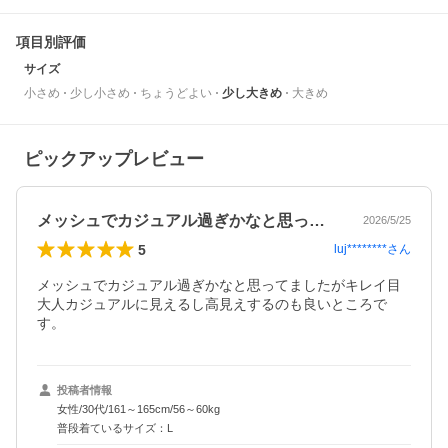
項目別評価
サイズ
小さめ
少し小さめ
ちょうどよい
少し大きめ
大きめ
ピックアップレビュー
メッシュでカジュアル過ぎかなと思ってま…
2026/5/25
5
luj********
さん
メッシュでカジュアル過ぎかなと思ってましたがキレイ目
大人カジュアルに見えるし高見えするのも良いところで
す。
投稿者情報
女性/30代/161～165cm/56～60kg
普段着ているサイズ：L