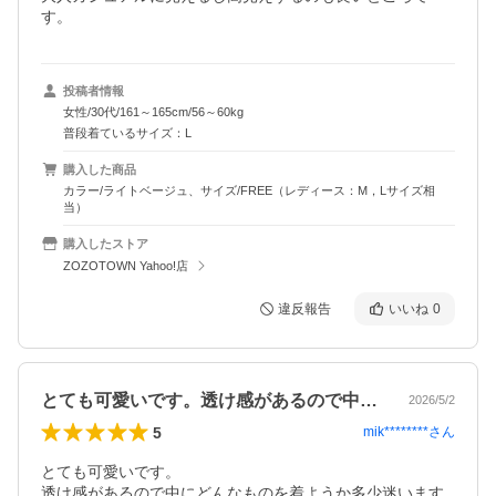
す。
投稿者情報
女性/30代/161～165cm/56～60kg
普段着ているサイズ：L
購入した商品
カラー/ライトベージュ、サイズ/FREE（レディース：M，Lサイズ相
当）
購入したストア
ZOZOTOWN Yahoo!店
違反報告
いいね
0
とても可愛いです。透け感があるので中に…
2026/5/2
5
mik********
さん
とても可愛いです。

透け感があるので中にどんなものを着ようか多少迷います