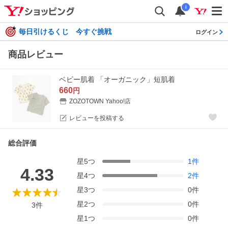
i
毎日引けるくじ 今すぐ挑戦
ログイン
商品レビュー
ベビー肌着 「オーガニック」短肌着
660
円
ZOZOTOWN Yahoo!店
レビューを投稿する
総合評価
星
5
つ
1
件
4.33
星
4
つ
2
件
星
3
つ
0
件
星
2
つ
0
件
3
件
星
1
つ
0
件