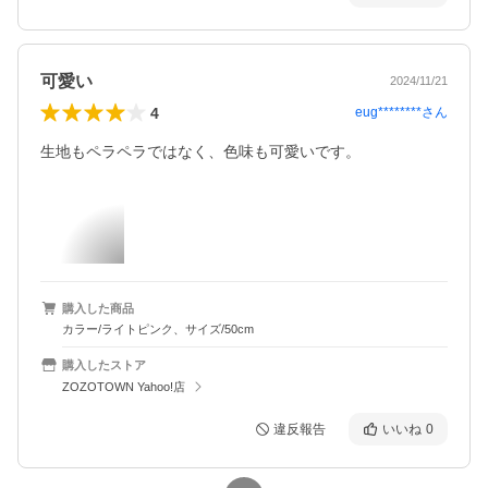
可愛い
2024/11/21
4
eug********
さん
生地もペラペラではなく、色味も可愛いです。
購入した商品
カラー/ライトピンク、サイズ/50cm
購入したストア
ZOZOTOWN Yahoo!店
違反報告
いいね
0