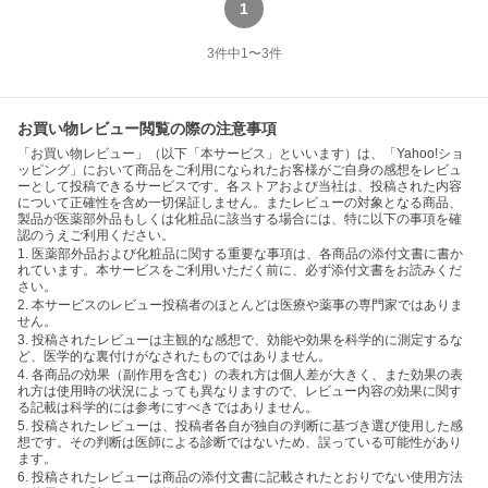
1
3
件中
1
〜
3
件
お買い物レビュー閲覧の際の注意事項
「お買い物レビュー」（以下「本サービス」といいます）は、「Yahoo!ショ
ッピング」において商品をご利用になられたお客様がご自身の感想をレビュ
ーとして投稿できるサービスです。各ストアおよび当社は、投稿された内容
について正確性を含め一切保証しません。またレビューの対象となる商品、
製品が医薬部外品もしくは化粧品に該当する場合には、特に以下の事項を確
認のうえご利用ください。
1. 医薬部外品および化粧品に関する重要な事項は、各商品の添付文書に書か
れています。本サービスをご利用いただく前に、必ず添付文書をお読みくだ
さい。
2. 本サービスのレビュー投稿者のほとんどは医療や薬事の専門家ではありま
せん。
3. 投稿されたレビューは主観的な感想で、効能や効果を科学的に測定するな
ど、医学的な裏付けがなされたものではありません。
4. 各商品の効果（副作用を含む）の表れ方は個人差が大きく、また効果の表
れ方は使用時の状況によっても異なりますので、レビュー内容の効果に関す
る記載は科学的には参考にすべきではありません。
5. 投稿されたレビューは、投稿者各自が独自の判断に基づき選び使用した感
想です。その判断は医師による診断ではないため、誤っている可能性があり
ます。
6. 投稿されたレビューは商品の添付文書に記載されたとおりでない使用方法