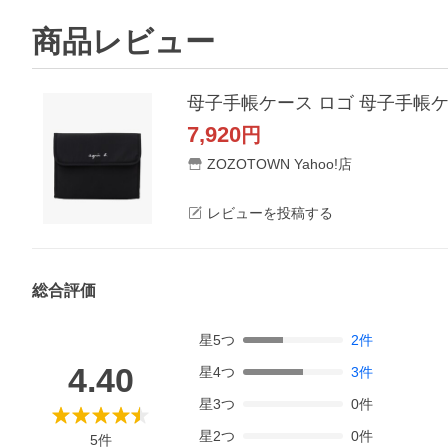
商品レビュー
母子手帳ケース ロゴ 母子手帳
7,920
円
ZOZOTOWN Yahoo!店
レビューを投稿する
総合評価
星
5
つ
2
件
4.40
星
4
つ
3
件
星
3
つ
0
件
星
2
つ
0
件
5
件