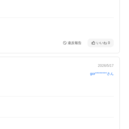
違反報告
いいね
0
2026/5/17
gor********
さん