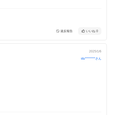
違反報告
いいね
0
2025/1/6
stu********
さん