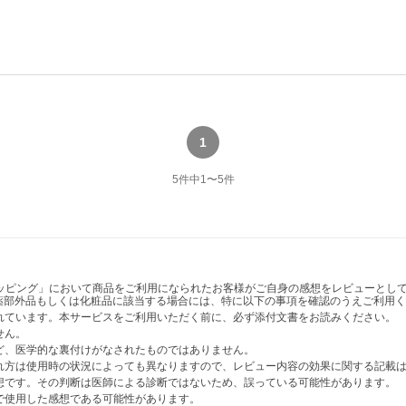
1
5
件中
1
〜
5
件
ショッピング」において商品をご利用になられたお客様がご自身の感想をレビューと
薬部外品もしくは化粧品に該当する場合には、特に以下の事項を確認のうえご利用く
かれています。本サービスをご利用いただく前に、必ず添付文書をお読みください。
せん。
など、医学的な裏付けがなされたものではありません。
表れ方は使用時の状況によっても異なりますので、レビュー内容の効果に関する記載
感想です。その判断は医師による診断ではないため、誤っている可能性があります。
法で使用した感想である可能性があります。