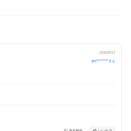
2026/5/17
gor********
さん
違反報告
いいね
0