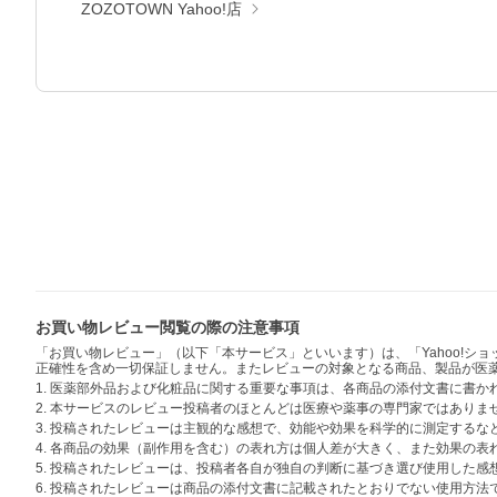
ZOZOTOWN Yahoo!店
お買い物レビュー閲覧の際の注意事項
「お買い物レビュー」（以下「本サービス」といいます）は、「Yahoo!
正確性を含め一切保証しません。またレビューの対象となる商品、製品が医
1. 医薬部外品および化粧品に関する重要な事項は、各商品の添付文書に書
2. 本サービスのレビュー投稿者のほとんどは医療や薬事の専門家ではありま
3. 投稿されたレビューは主観的な感想で、効能や効果を科学的に測定する
4. 各商品の効果（副作用を含む）の表れ方は個人差が大きく、また効果の
5. 投稿されたレビューは、投稿者各自が独自の判断に基づき選び使用した
6. 投稿されたレビューは商品の添付文書に記載されたとおりでない使用方