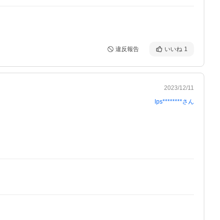
違反報告
いいね
1
2023/12/11
lps********
さん