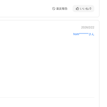
違反報告
いいね
0
2026/2/22
hom********
さん