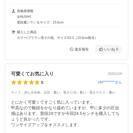
投稿者情報
女性/50代
普段履いているサイズ：23.5cm
購入した商品
カラー/ブラウン系その他、サイズ/23.5（23.5cm相当）
違反報告
いいね
0
可愛くてお気に入り
2025/12/6
5
chi********
さん
サイズ
：
少し小さめ
、
品質
：
良い
、
履き心地
：
良い
、
履きやすさ
：
良い
とにかく可愛くてすごく気に入っています。

甲高なので靴紐をかなり緩めていますが、甲に多少の圧迫
感はあります。普段24ですが今回24.5センチを購入してち
ょうど良かったです。

ワンサイズアップをオススメします。