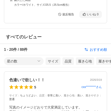
カラー/ホワイト、サイズ/25.5（25.5cm相当）
違反報告
いいね
0
すべてのレビュー
1
-
20
件 /
88
件
おすすめ順
星の数
サイズ
品質
履き心地
履きや
色違いで欲しい！！
2026/3/19
5
cxx********
さん
サイズ
：
ちょうどよい
、
品質
：
非常に良い
、
履き心地
：
良い
、
履きやすさ
：
普通
写真のイメージどおりで大変満足しています。
