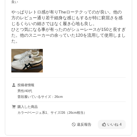
良い
やっぱりレトロ感が有りTheローテクってのが良い。他の
方のレビュー通り若干細身な感じもするが特に窮屈さを感
じるくらいの細さではなく履き心地も良し。

ひとつ気になる事が有ったのがシューレースが150と長すぎ
た。他のスニーカーの余っていた120を流用して使用しまし
た。
投稿者情報
男性/40代
普段履いているサイズ：26cm
購入した商品
カラー/ベージュ系1、サイズ/26（26cm相当）
違反報告
いいね
4