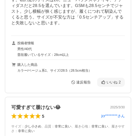
ィダスだと28.5を選んでいます。GSMも28.5センチでジャ
スト。少し横幅が狭く感じますが、履くにつれて馴染んで
くると思う。サイズが不安な方は「0.5センチアップ」する
と失敗しないと思います。
投稿者情報
男性/40代
普段履いているサイズ：28cm以上
購入した商品
カラー/ベージュ系1、サイズ/28.5（28.5cm相当）
違反報告
いいね
2
可愛すぎて履けない😂
2025/3/30
5
jcr********
さん
サイズ
：
少し小さめ
、
品質
：
非常に良い
、
履き心地
：
非常に良い
、
履きやす
さ
：
非常に良い