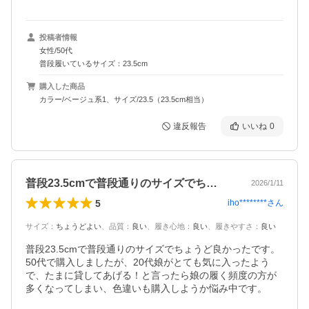
投稿者情報
女性/50代
普段履いているサイズ：23.5cm
購入した商品
カラー/ベージュ系1、サイズ/23.5（23.5cm相当）
違反報告
いいね
0
普段23.5cmで普段通りのサイズでち…
2026/1/11
5
iho********
さん
サイズ
：
ちょうどよい
、
品質
：
良い
、
履き心地
：
良い
、
履きやすさ
：
良い
普段23.5cmで普段通りのサイズでちょうど良かったです。

50代で購入しましたが、20代娘がとても気に入ったよう
で、たまに貸してあげる！と言ったら娘の履く頻度の方が
多くなってしまい、色違いも購入しようか悩み中です。