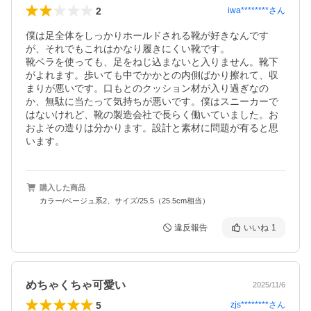
2
iwa********
さん
僕は足全体をしっかりホールドされる靴が好きなんです
が、それでもこれはかなり履きにくい靴です。

靴ベラを使っても、足をねじ込まないと入りません。靴下
がよれます。歩いても中でかかとの内側ばかり擦れて、収
まりが悪いです。口もとのクッション材が入り過ぎなの
か、無駄に当たって気持ちが悪いです。僕はスニーカーで
はないけれど、靴の製造会社で長らく働いていました。お
およその造りは分かります。設計と素材に問題が有ると思
います。
購入した商品
カラー/ベージュ系2、サイズ/25.5（25.5cm相当）
違反報告
いいね
1
めちゃくちゃ可愛い
2025/11/6
5
zjs********
さん