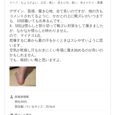
サイズ
：
ちょうどよい
、
品質
：
良い
、
履き心地
：
良い
、
履きやすさ
：
普通
デザイン、質感、履き心地、全て良いのですが、他の方も
コメントされてるように、かかとの上に靴ズレがいつまで
も、10回履いても出来るんです。

4、5回は慣らしと割り切って靴ズレ対策をして履きました
が、なかなか慣らしが終わりません。

ので、マイナス1点。

想像するに春から夏の汗をかくときはスレやすいように思
います。

空気が乾燥し汗もかきにくい冬場に履き始めるのが良いの
かもしれません。

でも、格好いい靴と思いますよ。
投稿者情報
男性/50代
普段履いているサイズ：25.5cm
購入した商品