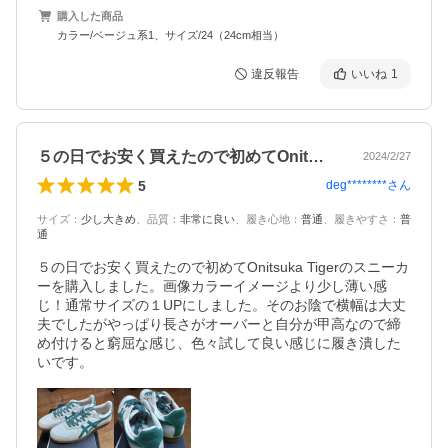
購入した商品
カラー/ベージュ系1、サイズ/24（24cm相当）
違反報告
いいね
1
５の日でお安く買えたので初めてOnit…
2024/2/27
5
deg********
さん
サイズ
：
少し大きめ
、
品質
：
非常に良い
、
履き心地
：
普通
、
履きやすさ
：
普
通
５の日でお安く買えたので初めてOnitsuka Tigerのスニーカ
ーを購入しました。画像カラーイメージより少し薄い感
じ！通常サイズの１UPにしました。そのお陰で横幅は大丈
夫でしたがやっぱり長さがオーバーと自分が甲高なので締
め付けると窮屈な感じ、色々試して良い感じに履き潰した
いです。