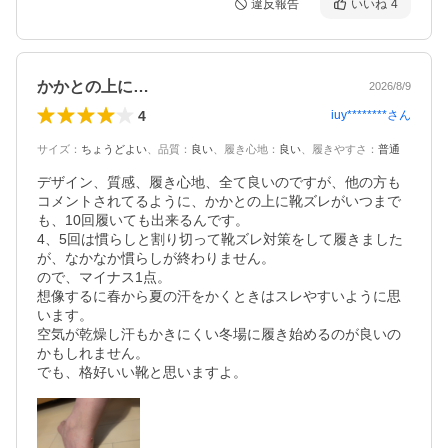
違反報告
いいね
4
かかとの上に…
2026/8/9
4
iuy********
さん
サイズ
：
ちょうどよい
、
品質
：
良い
、
履き心地
：
良い
、
履きやすさ
：
普通
デザイン、質感、履き心地、全て良いのですが、他の方も
コメントされてるように、かかとの上に靴ズレがいつまで
も、10回履いても出来るんです。

4、5回は慣らしと割り切って靴ズレ対策をして履きました
が、なかなか慣らしが終わりません。

ので、マイナス1点。

想像するに春から夏の汗をかくときはスレやすいように思
います。

空気が乾燥し汗もかきにくい冬場に履き始めるのが良いの
かもしれません。

でも、格好いい靴と思いますよ。