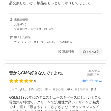
品交換しないが、検品をもっとしっかりしてほしい。
投稿者情報
女性/40代
普段履いているサイズ：24.5cm
購入した商品
カラー/ベージュ系1、サイズ/24.5（24.5cm相当）
違反報告
いいね
0
2025/3/24
昔からGMS好きなんですよね。
（編集済み）
5
nbr********
さん
サイズ
：
少し小さめ
、
品質
：
良い
、
履き心地
：
良い
、
履きやすさ
：
普通
GSMは1980年代のテニスシューズをベースにしたレトロな
雰囲気が特徴で、クリーンで汎用性の高いデザインが魅力
です。軽くて履きやすくてさまざまなファッションスタイ