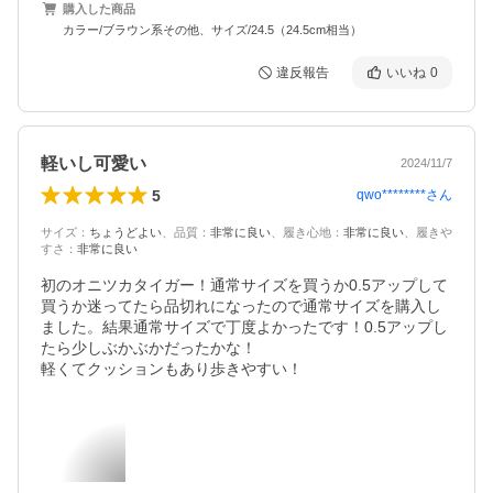
購入した商品
カラー/ブラウン系その他、サイズ/24.5（24.5cm相当）
違反報告
いいね
0
軽いし可愛い
2024/11/7
5
qwo********
さん
サイズ
：
ちょうどよい
、
品質
：
非常に良い
、
履き心地
：
非常に良い
、
履きや
すさ
：
非常に良い
初のオニツカタイガー！通常サイズを買うか0.5アップして
買うか迷ってたら品切れになったので通常サイズを購入し
ました。結果通常サイズで丁度よかったです！0.5アップし
たら少しぶかぶかだったかな！

軽くてクッションもあり歩きやすい！