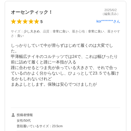
2025/6/2
オーセンティック！
（編集済み）
5
kor********
さん
サイズ
：
少し大きめ
、
品質
：
非常に良い
、
履き心地
：
非常に良い
、
履きやす
さ
：
良い
しっかりしていて中が滑らずはじめて履くのは大変でし
た。

甲薄幅広ナイキのコルテッツでは24で、これは幅ぴったり
前に詰めて履くと踵に一本指が入る

踵に合わせるとつま先が余っている大きさで、それで合っ
ているのかよく分からないし、ひょっとして23.５でも履け
るかもしれないけれど

まあよしとします。保険は安心でつけましたが

投稿者情報
女性/50代
普段履いているサイズ：23.5cm