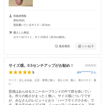
投稿者情報
男性/50代
普段履いているサイズ：25.5cm
購入した商品
カラー/ホワイト、サイズ/25.5（25.5cm相当）
違反報告
いいね
0
サイズ感。0.5センチアップがお勧め！
2025/9/21
5
gre********
さん
サイズ
：
少し小さめ
、
品質
：
非常に良い
、
履き心地
：
良い
、
履きやすさ
：
良
い
質感はあらゆるスニーカーブランドの中で群を抜いてい
る。作りの粗さがまったく無い。サイズ感についてです
が、みなさんのレビューとおり「ハーフサイズ小さめ」で
す。私の足のサイズは28。ニューバランスやナイキ、アデ