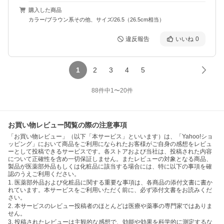
購入した商品
カラー/ブラウン系その他、サイズ/26.5（26.5cm相当）
違反報告
いいね
0
1
2
3
4
5
88
件中
1
〜
20
件
お買い物レビュー閲覧の際の注意事項
「お買い物レビュー」（以下「本サービス」といいます）は、「Yahoo!ショ
ッピング」において商品をご利用になられたお客様がご自身の感想をレビュ
ーとして投稿できるサービスです。各ストアおよび当社は、投稿された内容
について正確性を含め一切保証しません。またレビューの対象となる商品、
製品が医薬部外品もしくは化粧品に該当する場合には、特に以下の事項を確
認のうえご利用ください。
1. 医薬部外品および化粧品に関する重要な事項は、各商品の添付文書に書か
れています。本サービスをご利用いただく前に、必ず添付文書をお読みくだ
さい。
2. 本サービスのレビュー投稿者のほとんどは医療や薬事の専門家ではありま
せん。
3. 投稿されたレビューは主観的な感想で、効能や効果を科学的に測定するな