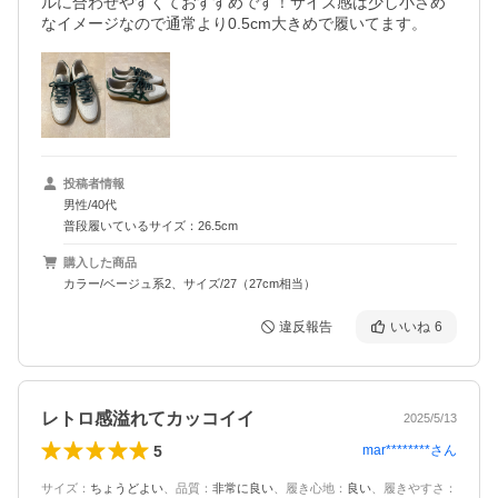
ルに合わせやすくておすすめです！サイズ感は少し小さめ
なイメージなので通常より0.5cm大きめで履いてます。
投稿者情報
男性/40代
普段履いているサイズ：26.5cm
購入した商品
カラー/ベージュ系2、サイズ/27（27cm相当）
違反報告
いいね
6
レトロ感溢れてカッコイイ
2025/5/13
5
mar********
さん
サイズ
：
ちょうどよい
、
品質
：
非常に良い
、
履き心地
：
良い
、
履きやすさ
：