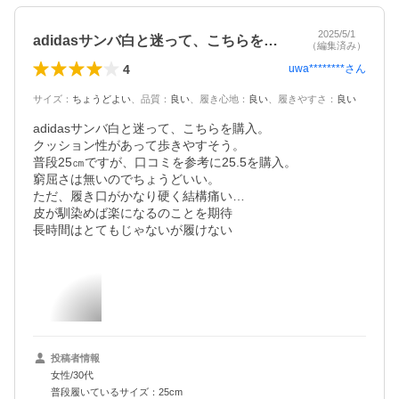
2025/5/1
adidasサンバ白と迷って、こちらを…
（編集済み）
4
uwa********
さん
サイズ
：
ちょうどよい
、
品質
：
良い
、
履き心地
：
良い
、
履きやすさ
：
良い
adidasサンバ白と迷って、こちらを購入。

クッション性があって歩きやすそう。

普段25㎝ですが、口コミを参考に25.5を購入。

窮屈さは無いのでちょうどいい。

ただ、履き口がかなり硬く結構痛い…

皮が馴染めば楽になるのことを期待

長時間はとてもじゃないが履けない
投稿者情報
女性/30代
普段履いているサイズ：25cm