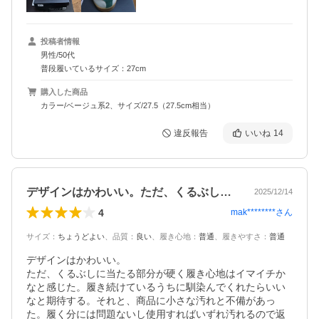
投稿者情報
男性/50代
普段履いているサイズ：27cm
購入した商品
カラー/ベージュ系2、サイズ/27.5（27.5cm相当）
違反報告
いいね
14
デザインはかわいい。ただ、くるぶしに当…
2025/12/14
4
mak********
さん
サイズ
：
ちょうどよい
、
品質
：
良い
、
履き心地
：
普通
、
履きやすさ
：
普通
デザインはかわいい。

ただ、くるぶしに当たる部分が硬く履き心地はイマイチか
なと感じた。履き続けているうちに馴染んでくれたらいい
なと期待する。それと、商品に小さな汚れと不備があっ
た。履く分には問題ないし使用すればいずれ汚れるので返