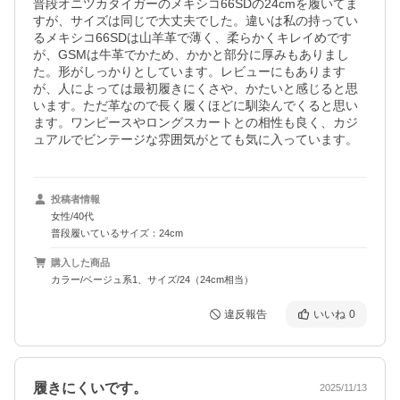
普段オニツカタイガーのメキシコ66SDの24cmを履いてま
すが、サイズは同じで大丈夫でした。違いは私の持ってい
るメキシコ66SDは山羊革で薄く、柔らかくキレイめです
が、GSMは牛革でかため、かかと部分に厚みもありまし
た。形がしっかりとしています。レビューにもあります
が、人によっては最初履きにくさや、かたいと感じると思
います。ただ革なので長く履くほどに馴染んでくると思い
ます。ワンピースやロングスカートとの相性も良く、カジ
ュアルでビンテージな雰囲気がとても気に入っています。
投稿者情報
女性/40代
普段履いているサイズ：24cm
購入した商品
カラー/ベージュ系1、サイズ/24（24cm相当）
違反報告
いいね
0
履きにくいです。
2025/11/13