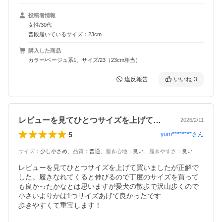
投稿者情報
女性/30代
普段履いているサイズ：23cm
購入した商品
カラー/ベージュ系1、サイズ/23（23cm相当）
違反報告
いいね
3
レビューを見てひとつサイズを上げて買い…
2026/2/11
5
yum********
さん
サイズ
：
少し小さめ
、
品質
：
普通
、
履き心地
：
良い
、
履きやすさ
：
良い
レビューを見てひとつサイズを上げて買いましたが正解で
した。履きなれてくると伸びるので丁度のサイズを買って
も良かったかなとは思いますが愛犬の散歩で沢山歩くので
小さいよりかは1つサイズあげて良かったです

歩きやすくて重宝します！