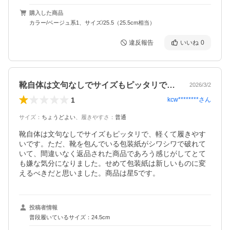
購入した商品
カラー/ベージュ系1、サイズ/25.5（25.5cm相当）
違反報告
いいね
0
靴自体は文句なしでサイズもピッタリで、…
2026/3/2
1
kcw********
さん
サイズ
：
ちょうどよい
、
履きやすさ
：
普通
靴自体は文句なしでサイズもピッタリで、軽くて履きやす
いです。ただ、靴を包んでいる包装紙がシワシワで破れて
いて、間違いなく返品された商品であろう感じがしてとて
も嫌な気分になりました。せめて包装紙は新しいものに変
えるべきだと思いました。商品は星5です。
投稿者情報
普段履いているサイズ：24.5cm