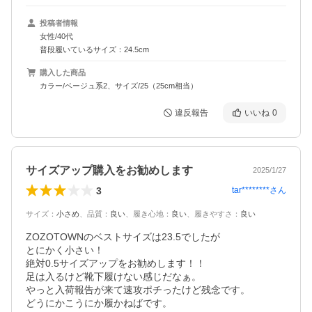
投稿者情報
女性/40代
普段履いているサイズ：24.5cm
購入した商品
カラー/ベージュ系2、サイズ/25（25cm相当）
違反報告
いいね
0
サイズアップ購入をお勧めします
2025/1/27
3
tar********
さん
サイズ
：
小さめ
、
品質
：
良い
、
履き心地
：
良い
、
履きやすさ
：
良い
ZOZOTOWNのベストサイズは23.5でしたが

とにかく小さい！

絶対0.5サイズアップをお勧めします！！

足は入るけど靴下履けない感じだなぁ。

やっと入荷報告が来て速攻ポチったけど残念です。

どうにかこうにか履かねばです。