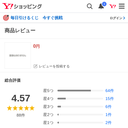
i
毎日引けるくじ 今すぐ挑戦
ログイン
商品レビュー
0
円
レビューを投稿する
総合評価
星
5
つ
64
件
4.57
星
4
つ
15
件
星
3
つ
6
件
星
2
つ
1
件
88
件
星
1
つ
2
件