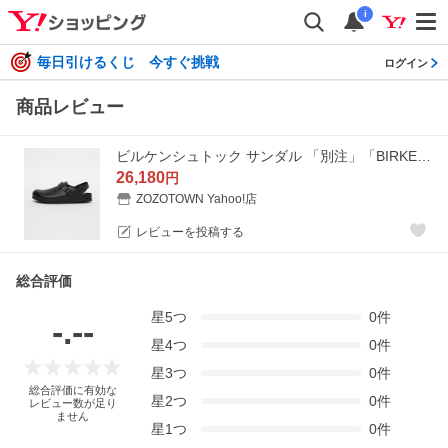
i
毎日引けるくじ 今すぐ挑戦
ログイン
商品レビュー
ビルケンシュトック サンダル 「別注」「BIRKENSTOCK」Tokio/サンダル メンズ
26,180
円
ZOZOTOWN Yahoo!店
レビューを投稿する
総合評価
星
5
つ
0
件
-.--
星
4
つ
0
件
星
3
つ
0
件
総合評価に有効な
星
2
つ
0
件
レビュー数が足り
ません
星
1
つ
0
件