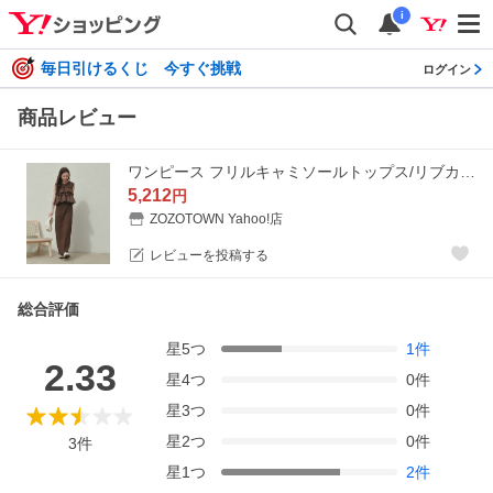
i
毎日引けるくじ 今すぐ挑戦
ログイン
商品レビュー
ワンピース フリルキャミソールトップス/リブカットソーワンピースセット
5,212
円
ZOZOTOWN Yahoo!店
レビューを投稿する
総合評価
星
5
つ
1
件
2.33
星
4
つ
0
件
星
3
つ
0
件
星
2
つ
0
件
3
件
星
1
つ
2
件