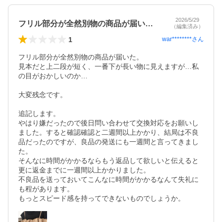
2026/5/29
フリル部分が全然別物の商品が届いた。見…
（編集済み）
1
war********
さん
フリル部分が全然別物の商品が届いた。

見本だと上二段が短く、一番下が長い物に見えますが…私
の目がおかしいのか…

大変残念です。

追記します。

やはり嫌だったので後日問い合わせて交換対応をお願いし
ました。すると確認確認と二週間以上かかり、結局は不良
品だったのですが、良品の発送にも一週間と言ってきまし
た。

そんなに時間がかかるならもう返品して欲しいと伝えると
更に返金までに一週間以上かかりました。

不良品を送っておいてこんなに時間がかかるなんて失礼に
も程があります。

もっとスピード感を持ってできないものでしょうか。