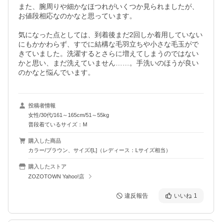
また、腕周りや細かなほつれがいくつか見られましたが、
お値段相応なのかなと思っています。

気になった点としては、到着後まだ2回しか着用していない
にもかかわらず、すでに結構な毛羽立ちや小さな毛玉がで
きていました。洗濯するとさらに増えてしまうのではない
かと思い、まだ洗えていません……。手洗いのほうが良い
のかなと悩んでいます。
投稿者情報
女性/30代/161～165cm/51～55kg
普段着ているサイズ：M
購入した商品
カラー/ブラウン、サイズ/[L]（レディース：Lサイズ相当）
購入したストア
ZOZOTOWN Yahoo!店
違反報告
いいね
1