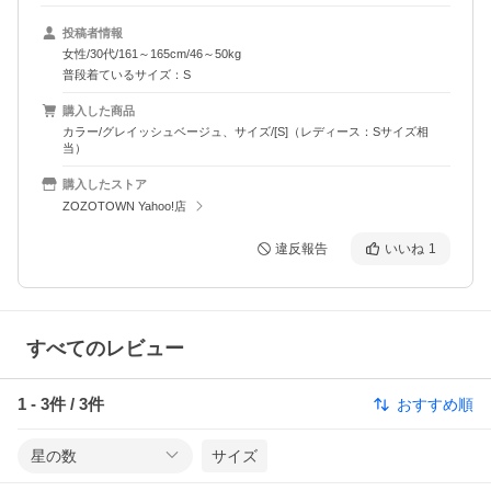
投稿者情報
女性/30代/161～165cm/46～50kg
普段着ているサイズ：S
購入した商品
カラー/グレイッシュベージュ、サイズ/[S]（レディース：Sサイズ相
当）
購入したストア
ZOZOTOWN Yahoo!店
違反報告
いいね
1
すべてのレビュー
1
-
3
件 /
3
件
おすすめ順
星の数
サイズ