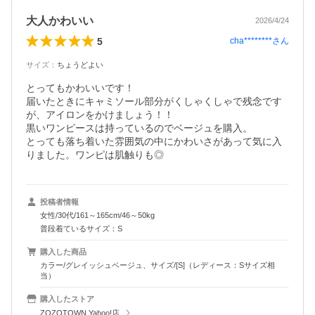
大人かわいい
2026/4/24
5
cha********
さん
サイズ
：
ちょうどよい
とってもかわいいです！

届いたときにキャミソール部分がくしゃくしゃで残念です
が、アイロンをかけましょう！！

黒いワンピースは持っているのでベージュを購入。

とっても落ち着いた雰囲気の中にかわいさがあって気に入
りました。ワンピは肌触りも◎
投稿者情報
女性/30代/161～165cm/46～50kg
普段着ているサイズ：S
購入した商品
カラー/グレイッシュベージュ、サイズ/[S]（レディース：Sサイズ相
当）
購入したストア
ZOZOTOWN Yahoo!店