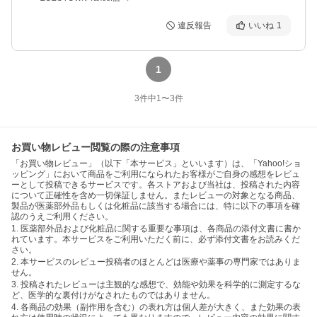
違反報告
いいね
1
1
3
件中
1
〜
3
件
お買い物レビュー閲覧の際の注意事項
「お買い物レビュー」（以下「本サービス」といいます）は、「Yahoo!ショ
ッピング」において商品をご利用になられたお客様がご自身の感想をレビュ
ーとして投稿できるサービスです。各ストアおよび当社は、投稿された内容
について正確性を含め一切保証しません。またレビューの対象となる商品、
製品が医薬部外品もしくは化粧品に該当する場合には、特に以下の事項を確
認のうえご利用ください。
1. 医薬部外品および化粧品に関する重要な事項は、各商品の添付文書に書か
れています。本サービスをご利用いただく前に、必ず添付文書をお読みくだ
さい。
2. 本サービスのレビュー投稿者のほとんどは医療や薬事の専門家ではありま
せん。
3. 投稿されたレビューは主観的な感想で、効能や効果を科学的に測定するな
ど、医学的な裏付けがなされたものではありません。
4. 各商品の効果（副作用を含む）の表れ方は個人差が大きく、また効果の表