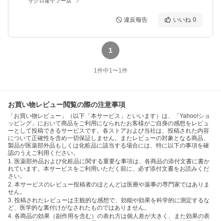
ザクロ屋ヤフー店
違反報告
いいね
0
1
1
件中
1
〜
1
件
お買い物レビュー閲覧の際の注意事項
「お買い物レビュー」（以下「本サービス」といいます）は、「Yahoo!ショ
ッピング」において商品をご利用になられたお客様がご自身の感想をレビュ
ーとして投稿できるサービスです。各ストアおよび当社は、投稿された内容
について正確性を含め一切保証しません。またレビューの対象となる商品、
製品が医薬部外品もしくは化粧品に該当する場合には、特に以下の事項を確
認のうえご利用ください。
1. 医薬部外品および化粧品に関する重要な事項は、各商品の添付文書に書か
れています。本サービスをご利用いただく前に、必ず添付文書をお読みくだ
さい。
2. 本サービスのレビュー投稿者のほとんどは医療や薬事の専門家ではありま
せん。
3. 投稿されたレビューは主観的な感想で、効能や効果を科学的に測定するな
ど、医学的な裏付けがなされたものではありません。
4. 各商品の効果（副作用を含む）の表れ方は個人差が大きく、また効果の表