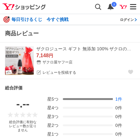
i
毎日引けるくじ 今すぐ挑戦
ログイン
商品レビュー
ザクロジュース ギフト 無添加 100% ザクロのしずく500ml 1本 妊活 10倍希釈5L相当 {202} 爆買
7,148
円
ザクロ屋ヤフー店
レビューを投稿する
総合評価
星
5
つ
1
件
-.--
星
4
つ
0
件
星
3
つ
0
件
総合評価に有効な
星
2
つ
0
件
レビュー数が足り
ません
星
1
つ
0
件