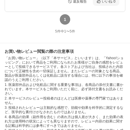
違反報告
いいね
0
1
5
件中
1
〜
5
件
お買い物レビュー閲覧の際の注意事項
「お買い物レビュー」（以下「本サービス」といいます）は、「Yahoo!ショ
ッピング」において商品をご利用になられたお客様がご自身の感想をレビュ
ーとして投稿できるサービスです。各ストアおよび当社は、投稿された内容
について正確性を含め一切保証しません。またレビューの対象となる商品、
製品が医薬部外品もしくは化粧品に該当する場合には、特に以下の事項を確
認のうえご利用ください。
1. 医薬部外品および化粧品に関する重要な事項は、各商品の添付文書に書か
れています。本サービスをご利用いただく前に、必ず添付文書をお読みくだ
さい。
2. 本サービスのレビュー投稿者のほとんどは医療や薬事の専門家ではありま
せん。
3. 投稿されたレビューは主観的な感想で、効能や効果を科学的に測定するな
ど、医学的な裏付けがなされたものではありません。
4. 各商品の効果（副作用を含む）の表れ方は個人差が大きく、また効果の表
れ方は使用時の状況によっても異なりますので、レビュー内容の効果に関す
る記載は科学的には参考にすべきではありません。