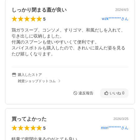
しっかり閉まる蓋が良い
2024/4/3
5
wzk********
さん
鶏ガラスープ、コンソメ、すりゴマ、和風だしを入れて、
引き出しに収納しました。

付属のスプーンも使いやすいくて便利です。

スパイスポトルも購入したので、きれいに並んだ姿を見る
たび嬉しくなります。
購入したストア
雑貨ショップドットコム
違反報告
いいね
0
買ってよかった
2026/3/25
5
mon********
さん
軽量で密閉出来るのがとても良い
