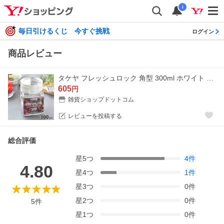
i
毎日引けるくじ 今すぐ挑戦
ログイン
商品レビュー
タケヤ フレッシュロック 角型 300ml ホワイト 保存容器 密閉 調味料入れ おしゃれ FRESHLOK 引き出し収納 キッチン収納 ワンタッチ 片手 キャニスター 密閉
605
円
雑貨ショップドットコム
レビューを投稿する
総合評価
星
5
つ
4
件
4.80
星
4
つ
1
件
星
3
つ
0
件
星
2
つ
0
件
5
件
星
1
つ
0
件