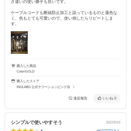
さ違いの使い勝手も良いです。

ケーブルコードも断線防止加工と謳っているものと遜色な
く、色もとても可愛いので、使い倒したらリピートしま
す。
購入した商品
Color/GOLD
購入したストア
INULABO 公式ヤフーショッピング店
違反報告
いいね
0
シンプルで使いやすそう
2022/5/10
4
atu********
さん