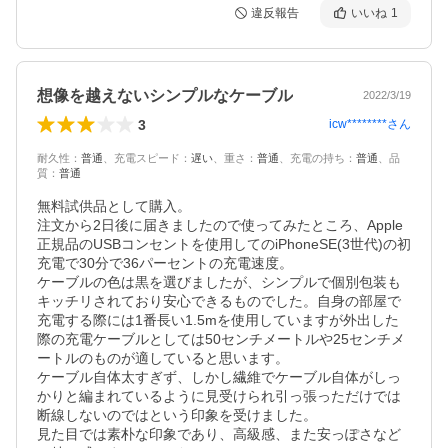
違反報告
いいね
1
想像を越えないシンプルなケーブル
2022/3/19
3
icw********
さん
耐久性
：
普通
、
充電スピード
：
遅い
、
重さ
：
普通
、
充電の持ち
：
普通
、
品
質
：
普通
無料試供品として購入。

注文から2日後に届きましたので使ってみたところ、Apple
正規品のUSBコンセントを使用してのiPhoneSE(3世代)の初
充電で30分で36パーセントの充電速度。

ケーブルの色は黒を選びましたが、シンプルで個別包装も
キッチリされており安心できるものでした。自身の部屋で
充電する際には1番長い1.5mを使用していますが外出した
際の充電ケーブルとしては50センチメートルや25センチメ
ートルのものが適していると思います。

ケーブル自体太すぎず、しかし繊維でケーブル自体がしっ
かりと編まれているように見受けられ引っ張っただけでは
断線しないのではという印象を受けました。

見た目では素朴な印象であり、高級感、また安っぽさなど