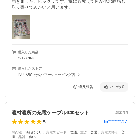
届きました、ビックリです、嫁にも教えて何か他の商品も
取り寄せてみたいと思います。
購入した商品
Color/PINK
購入したストア
INULABO 公式ヤフーショッピング店
違反報告
いいね
0
適材適所の充電ケーブル4本セット
2023/3/8
5
hir********
さん
耐久性
：
壊れにくい
、
充電スピード
：
普通
、
重さ
：
普通
、
充電の持ち
：
普
通
、
品質
：
良い