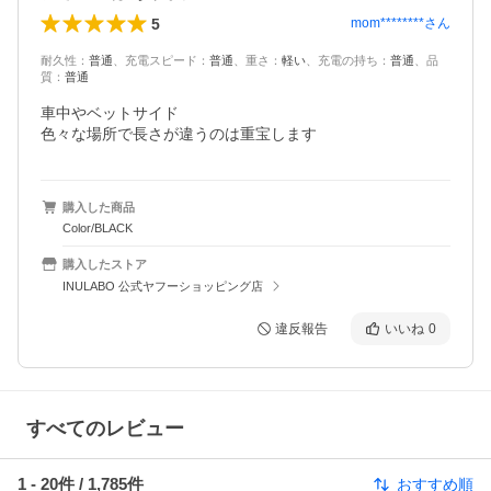
5
mom********
さん
耐久性
：
普通
、
充電スピード
：
普通
、
重さ
：
軽い
、
充電の持ち
：
普通
、
品
質
：
普通
車中やベットサイド

色々な場所で長さが違うのは重宝します
購入した商品
Color/BLACK
購入したストア
INULABO 公式ヤフーショッピング店
違反報告
いいね
0
すべてのレビュー
1
-
20
件 /
1,785
件
おすすめ順