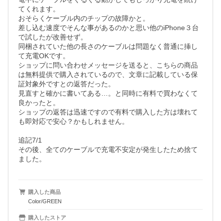
てくれます。

おそらくケーブル内のチップの故障かと。

差し込む速度でそんな事があるのかと思い他のiPhone３台
で試したが改善せず。

同梱されていた他の長さのケーブルは問題なく普通に挿し
て充電OKです。

ショップに問い合わせメッセージを送ると、こちらの商品
は無料提供で購入されているので、文章に記載している保
証対象外ですとの返答だった。

見直すと確かに書いてある…。と同時に有料で買わなくて
良かったと。

ショップの返答は迅速ですので有料で購入した方は壊れて
も即対応で安心？かもしれません。

追記7/1

その後、全てのケーブルで充電不安定が発生したため捨て
購入した商品
Color/GREEN
購入したストア