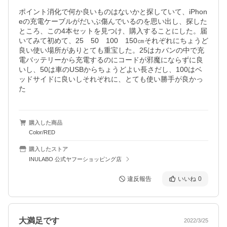
ポイント消化で何か良いものはないかと探していて、iPhon
eの充電ケーブルがだいぶ傷んでいるのを思い出し、探した
ところ、この4本セットを見つけ、購入することにした。届
いてみて初めて、25　50　100　150㎝それぞれにちょうど
良い使い場所がありとても重宝した。25はカバンの中で充
電バッテリーから充電するのにコードが邪魔にならずに良
いし、50は車のUSBからちょうどよい長さだし、100はベ
ッドサイドに良いしそれぞれに、とても使い勝手が良かっ
た
購入した商品
Color/RED
購入したストア
INULABO 公式ヤフーショッピング店
違反報告
いいね
0
大満足です
2022/3/25