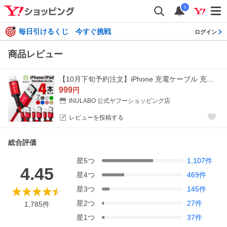
i
毎日引けるくじ 今すぐ挑戦
ログイン
商品レビュー
【10月下旬予約注文】iPhone 充電ケーブル 充電器 コード 25cm 50cm 1m 1.5m 急速充電 断線防止 強化素材 iPhone13 12 se3 iPhone各種 ポイント消化 4本セット
999
円
INULABO 公式ヤフーショッピング店
レビューを投稿する
総合評価
星
5
つ
1,107
件
4.45
星
4
つ
469
件
星
3
つ
145
件
星
2
つ
27
件
1,785
件
星
1
つ
37
件