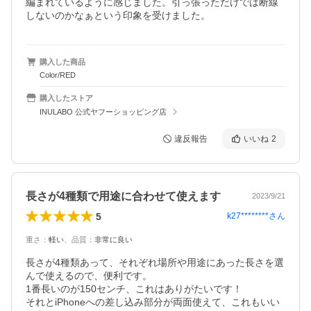
編まれているように感じました。引っ張っただけでは断線
購入した商品
Color/RED
購入したストア
INULABO 公式ヤフーショッピング店
違反報告
いいね
2
長さが4種類で用途に合わせて使えます
2023/9/21
5
k27********
さん
重さ
：
軽い
、
品質
：
非常に良い
長さが4種類あって、それぞれ場所や用途にあった長さを選
んで使えるので、便利です。

1番長いのが150センチ、これはありがたいです！

それとiPhoneへの差し込み部分が両面使えて、これもいい