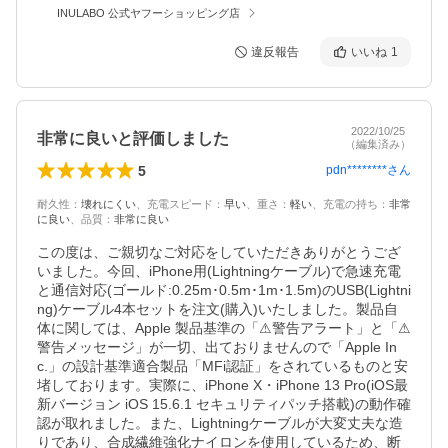
INULABO 公式ヤフーショッピング店
違反報告
いいね
1
2022/10/25
非常に良いと評価しました
（編集済み）
5
pdn********
さん
耐久性
：
壊れにくい
、
充電スピード
：
早い
、
重さ
：
軽い
、
充電の持ち
：
非常
に良い
、
品質
：
非常に良い
この度は、ご親切なご対応をしていただきありがとうござ
いました。今回、iPhone用(Lightningケーブル)で急速充電
と通信対応(ゴールド:0.25m･0.5m･1m･1.5m)のUSB(Lightni
ng)ケーブル4本セットを注文(購入)いたしました。製品自
体に関しては、Apple 製品基準の「⚠警告アラート」と「⚠
警告メッセージ」が一切、出ておりませんので「Apple In
c.」の設計基準適合製品「MFi認証」をされているものと安
堵しております。実際に、iPhone X・iPhone 13 Pro(iOS最
新バージョン iOS 15.6.1 セキュリティパッチ搭載)の動作確
認が取れました。また、Lightningケーブルが大変丈夫な造
りであり、合成繊維強化ナイロンを使用しているため、断