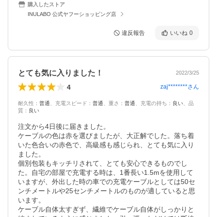
購入したストア
INULABO 公式ヤフーショッピング店
違反報告
いいね
0
とても気に入りました！
2022/3/25
4
zaj********
さん
耐久性
：
普通
、
充電スピード
：
普通
、
重さ
：
普通
、
充電の持ち
：
良い
、
品
質
：
良い
注文から4日後に届きました。

ケーブルの色は赤を選びましたが、大正解でした。落ち着
いた色合いの赤色で、高級感も感じられ、とても気に入り
ました。

個別包装もキッチリされて、とても安心できるものでし
た。自宅の部屋で充電する時は、1番長い1.5mを使用して
いますが、外出した時の車での充電ケーブルとしては50セ
ンチメートルや25センチメートルのものが適していると思
います。

ケーブル自体太すぎず、繊維でケーブル自体がしっかりと