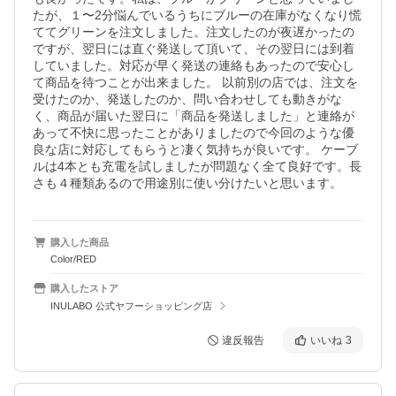
たが、１〜2分悩んでいるうちにブルーの在庫がなくなり慌
ててグリーンを注文しました。注文したのが夜遅かったの
ですが、翌日には直ぐ発送して頂いて、その翌日には到着
していました。対応が早く発送の連絡もあったので安心し
て商品を待つことが出来ました。 以前別の店では、注文を
受けたのか、発送したのか、問い合わせしても動きがな
く、商品が届いた翌日に「商品を発送しました」と連絡が
あって不快に思ったことがありましたので今回のような優
良な店に対応してもらうと凄く気持ちが良いです。 ケーブ
ルは4本とも充電を試しましたが問題なく全て良好です。長
購入した商品
Color/RED
購入したストア
INULABO 公式ヤフーショッピング店
違反報告
いいね
3