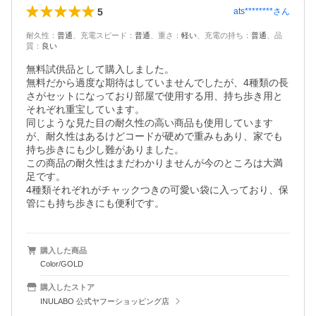
5
ats********
さん
耐久性
：
普通
、
充電スピード
：
普通
、
重さ
：
軽い
、
充電の持ち
：
普通
、
品
質
：
良い
無料試供品として購入しました。

無料だから過度な期待はしていませんでしたが、4種類の長
さがセットになっており部屋で使用する用、持ち歩き用と
それぞれ重宝しています。

同じような見た目の耐久性の高い商品も使用しています
が、耐久性はあるけどコードが硬めで重みもあり、家でも
持ち歩きにも少し難がありました。

この商品の耐久性はまだわかりませんが今のところは大満
足です。

4種類それぞれがチャックつきの可愛い袋に入っており、保
管にも持ち歩きにも便利です。
購入した商品
Color/GOLD
購入したストア
INULABO 公式ヤフーショッピング店