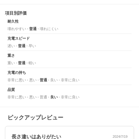
項目別評価
耐久性
壊れやすい
普通
壊れにくい
充電スピード
遅い
普通
早い
重さ
重い
普通
軽い
充電の持ち
非常に悪い
悪い
普通
良い
非常に良い
品質
非常に悪い
悪い
普通
良い
非常に良い
ピックアップレビュー
長さ違いはありがたい
2024/7/19