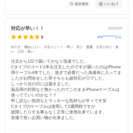
違反報告
いいね
2
対応が早い！！
2022/3/29
5
sce********
さん
耐久性
：
壊れにくい
、
充電スピード
：
早い
、
重さ
：
普通
、
充電の持ち
：
良
い
、
品質
：
良い
注文から1日で届いてかなり迅速でした。

Cタイプのコード2本を注文したのですが届いたのはiPhone
用ケーブル4本でした。急ぎで必要だった為連休に入ってま
したがお問合せした所そちらも超対応が◎でした。

しっかり次の日には届きました。

返品用の封筒など無かったのでこのままiPhoneケーブルは

使ってていいのかな？？

申し訳ない気持ちとラッキーな気持ちが半々です笑

Cタイプのケーブルは使用して2週間程ですが

故障したりする事もなく正常に使用出来ています。

安価で良いお買い物が出来ました。