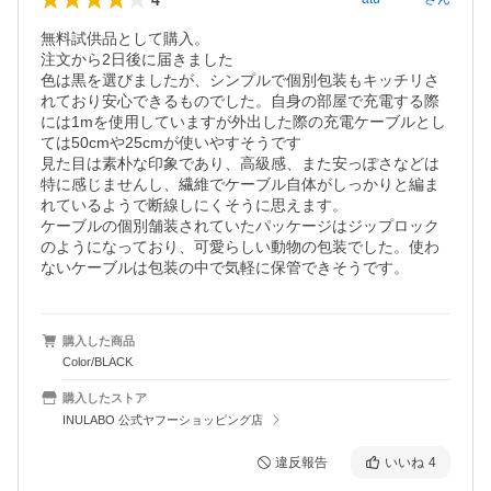
無料試供品として購入。

注文から2日後に届きました

色は黒を選びましたが、シンプルで個別包装もキッチリさ
れており安心できるものでした。自身の部屋で充電する際
には1mを使用していますが外出した際の充電ケーブルとし
ては50cmや25cmが使いやすそうです

見た目は素朴な印象であり、高級感、また安っぽさなどは
特に感じませんし、繊維でケーブル自体がしっかりと編ま
れているようで断線しにくそうに思えます。

ケーブルの個別舗装されていたパッケージはジップロック
のようになっており、可愛らしい動物の包装でした。使わ
ないケーブルは包装の中で気軽に保管できそうです。
購入した商品
Color/BLACK
購入したストア
INULABO 公式ヤフーショッピング店
違反報告
いいね
4