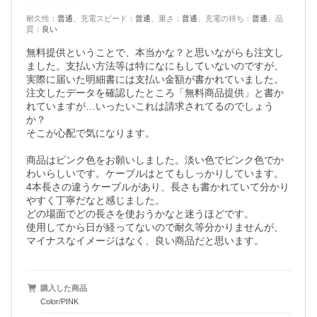
耐久性
：
普通
、
充電スピード
：
普通
、
重さ
：
普通
、
充電の持ち
：
普通
、
品
質
：
良い
無料提供ということで、本当かな？と思いながらも注文し
ました。支払い方法等は特になにもしていないのですが、
実際に届いた明細書には支払い金額が書かれていました。

注文したデータを確認したところ「無料商品提供」と書か
れていますが…いったいこれは請求されてるのでしょう
か？

そこが心配で気になります。

商品はピンク色をお願いしました。淡い色でピンク色でか
わいらしいです。ケーブルはとてもしっかりしています。

4本長さの違うケーブルがあり、長さも書かれていて分かり
やすく丁寧だなと感じました。

どの場面でどの長さを使おうかなと迷うほどです。

使用してから日が経ってないので耐久等分かりませんが、
マイナスなイメージはなく、良い商品だと思います。
購入した商品
Color/PINK