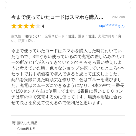
今まで使っていたコードはスマホを購入し…
2023/9/8
4
sqa********
さん
耐久性
：
壊れにくい
、
充電スピード
：
普通
、
重さ
：
普通
、
充電の持ち
：
良
い
、
品質
：
良い
今まで使っていたコードはスマホを購入した時に付いてい
たもので、3年ぐらい使っているので充電の差し込みのカバ
ーの所がヒビが入ってきていたのでそろそろ買い替えしよ
うと考えていた時、色々なショップを探していたところ4本
セットでお手頃価格で購入できると思って注文しました。
商品を実際に見た時頑丈な作りで、色はブルーを選びまし
た。充電はスムーズにできるようになり、4本の中で一番長
い150センチを主に使用してます。2番目に長い１００セン
チは車の中で充電するのに使ってます。場所や用途に合わ
せて長さを変えて使えるので便利だと思います。
購入した商品
Color/BLUE