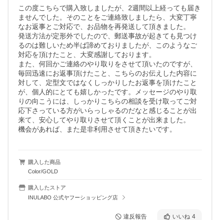
この度こちらで購入致しましたが、2週間以上経っても届き
ませんでした。そのことをご連絡致しましたら、大変丁寧
なお返事とご対応で、お品物を再発送して頂きました。

発送方法が定形外でしたので、郵送事故が起きても見つけ
るのは難しいため半ば諦めておりましたが、このようなご
対応を頂けたこと、大変感謝しております。

また、何回かご連絡のやり取りをさせて頂いたのですが、
毎回迅速にお返事頂けたこと、こちらのお伝えした内容に
対して、定型文ではなくしっかりしたお返事を頂けたこと
が、個人的にとても嬉しかったです。メッセージのやり取
りの向こうには、しっかりこちらの相談を受け取ってご対
応下さっている方がいらっしゃるのだなと感じることが出
来て、安心してやり取りさせて頂くことが出来ました。

機会があれば、また是非利用させて頂きたいです。
購入した商品
Color/GOLD
購入したストア
INULABO 公式ヤフーショッピング店
違反報告
いいね
4