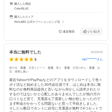
購入した商品
Color/BLUE
購入したストア
INULABO 公式ヤフーショッピング店
違反報告
いいね
0
本当に無料でした
2022/3/10
5
vqx********
さん
耐久性
：
普通
、
充電スピード
：
普通
、
重さ
：
普通
、
充電の持ち
：
普通
、
品
質
：
非常に良い
最近Yahoo!やPayPayなどのアプリをダウンロードして色々
ポイ活など始めました30代会社員です、はじめは本当に無
料なのか無料商品提供と言いながら何かしら請求されたり
するのではないかと心配しかありませんでしたが他の方の
口コミなど見て、充電器も丁度新しい物が欲しかったので
まず料金がかかっても問題ないと思って手続きしました、
そしたら数日でホントに自宅に充電器が無料で4つセットで