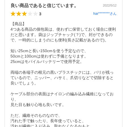
良い商品であると信じています。
2022/5/12
3
har********
さん
【商品】

4つある商品の個包装は、使わずに保管しておく場合に便利
だと思います。袋はジップチャック(？)で、封ができるの
で、一時的にしまうのにも便利(長さ記載があるので)。

短い25cmと長い150cmを使う予定なので、

50cmと100cmは使わずに予備となります。

25cmはモバイルバッテリーで使用予定。

両端の各端子の根元の黒いプラスチックには、バリが残っ
ているので、ニッパー、ハサミ、爪切りなどで切除すると
良いでしょう。

ケーブル部分の表面はナイロンの編み込み繊維になってお
り、

見た目も触り心地も良いです。

ただ、繊維そのものなので、

汚れた手で触ったり、長年使っていると、

汚れが繊維に入り込み、取れなくなるかもと
