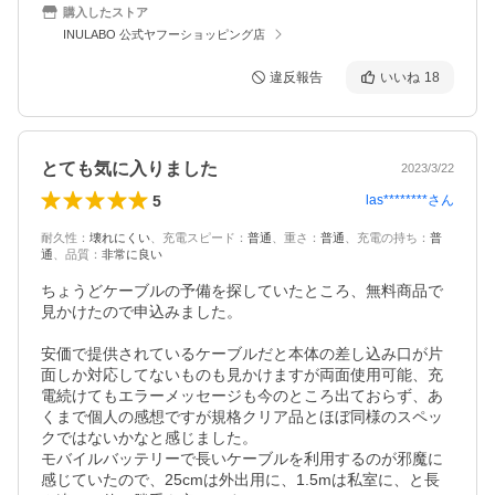
購入したストア
INULABO 公式ヤフーショッピング店
違反報告
いいね
18
とても気に入りました
2023/3/22
5
las********
さん
耐久性
：
壊れにくい
、
充電スピード
：
普通
、
重さ
：
普通
、
充電の持ち
：
普
通
、
品質
：
非常に良い
ちょうどケーブルの予備を探していたところ、無料商品で
見かけたので申込みました。

安価で提供されているケーブルだと本体の差し込み口が片
面しか対応してないものも見かけますが両面使用可能、充
電続けてもエラーメッセージも今のところ出ておらず、あ
くまで個人の感想ですが規格クリア品とほぼ同様のスペッ
クではないかなと感じました。

モバイルバッテリーで長いケーブルを利用するのが邪魔に
感じていたので、25cmは外出用に、1.5mは私室に、と長