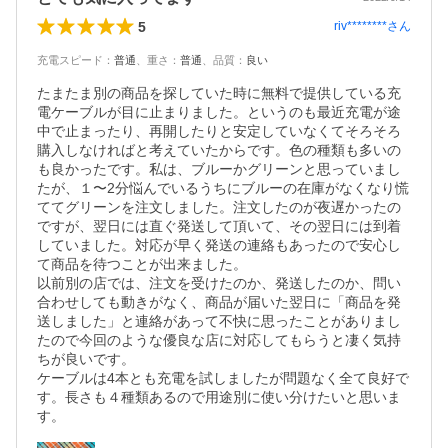
5
riv********
さん
充電スピード
：
普通
、
重さ
：
普通
、
品質
：
良い
たまたま別の商品を探していた時に無料で提供している充
電ケーブルが目に止まりました。というのも最近充電が途
中で止まったり、再開したりと安定していなくてそろそろ
購入しなければと考えていたからです。色の種類も多いの
も良かったです。私は、ブルーかグリーンと思っていまし
たが、１〜2分悩んでいるうちにブルーの在庫がなくなり慌
ててグリーンを注文しました。注文したのが夜遅かったの
ですが、翌日には直ぐ発送して頂いて、その翌日には到着
していました。対応が早く発送の連絡もあったので安心し
て商品を待つことが出来ました。

以前別の店では、注文を受けたのか、発送したのか、問い
合わせしても動きがなく、商品が届いた翌日に「商品を発
送しました」と連絡があって不快に思ったことがありまし
たので今回のような優良な店に対応してもらうと凄く気持
ちが良いです。

ケーブルは4本とも充電を試しましたが問題なく全て良好で
す。長さも４種類あるので用途別に使い分けたいと思いま
す。