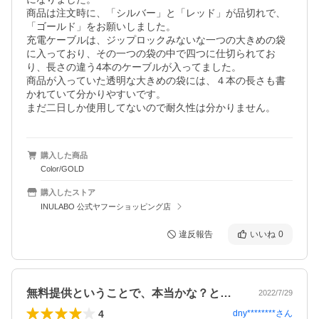
商品は注文時に、「シルバー」と「レッド」が品切れで、
「ゴールド」をお願いしました。

充電ケーブルは、ジップロックみないな一つの大きめの袋
に入っており、その一つの袋の中で四つに仕切られてお
り、長さの違う4本のケーブルが入ってました。

商品が入っていた透明な大きめの袋には、４本の長さも書
かれていて分かりやすいです。

まだ二日しか使用してないので耐久性は分かりません。
購入した商品
Color/GOLD
購入したストア
INULABO 公式ヤフーショッピング店
違反報告
いいね
0
無料提供ということで、本当かな？と思い…
2022/7/29
4
dny********
さん