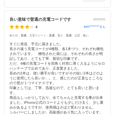
良い意味で普通の充電コードです
2022/3/21
4
tom********
さん
耐久性
：
普通
、
充電スピード
：
普通
、
重さ
：
普通
、
品質
：
良い
すぐに発送、手元に届きました。

長さの違う充電コードが4種類、各1本づつ、それぞれ梱包
されています。　梱包された袋には、それぞれの長さが明
記してあり、とても丁寧、親切な印象です。

ただ、4種の充電コードを四角く封筒に薄く入るようにセロ
ハンテープで止めてあり、正直驚きました。

長めの2本は、使い勝手が良いですがその短い2本はどのよ
うに使用したら良いか…。と、感じたのが正直なところな
ので星が１つマイナスです。

印象としては、丁寧、迅速なので、とても良いと思いま
す。

商品もしっかりしており、全てちゃんと充電する事が出来
ました。iPhone公式のコードよりも少しだけ太く、少し重
みがあるようですが、使用感はさほど変わりません。

シルバーにしましたが、高級感があり気に入っています。