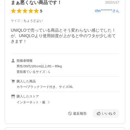
まぁ悪くない商品です！
2022/1/17
5
cho********
さん
サイズ
：
ちょうどよい
UNIQLOで売っている商品とそう変わらない感じでした！
が、UNIQLOより使用頻度が上がると中のワタが少し出て
きます！
投稿者情報
男性/30代/181cm以上/81～85kg
普段着ているサイズ：L
購入した商品
カラー/ブラックフード付き、サイズ/XL
購入したストア
インターネット・服
違反報告
いいね
0