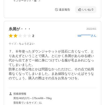
インターネット・服
違反報告
いいね
0
糸屑が・・・
2022/4/1
2
sai********
さん
サイズ
：
ちょうどよい
７、８年使ったダウンジャケットが流石に古くなって、と
りあえずということで購入。とにかく糸屑があらゆる縫い
代から出てきて一緒に身につけている服が毛まみれになっ
てしまいました。

防寒とか着心地とかは問題なかっただけに、その点で結局
着なくなってしまいました。まあ値段なりといえばそうな
のでしょう。購入の際はその点をお気をつけを。
投稿者情報
男性/40代/171～175cm/66～70kg
普段着ているサイズ：LL