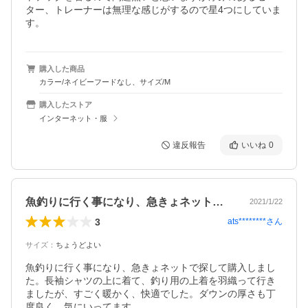
ター、トレーナーは無理な感じがするので星4つにしていま
す。
購入した商品
カラー/ネイビーフードなし、サイズ/M
購入したストア
インターネット・服
違反報告
いいね
0
魚釣りに行く事になり、急きょネットで探…
2021/1/22
3
ats********
さん
サイズ
：
ちょうどよい
魚釣りに行く事になり、急きょネットで探して購入しまし
た。長袖シャツの上に着て、釣り用の上着を羽織って行き
ましたが、すごく暖かく、快適でした。ダウンの厚さも丁
度良く、気にいってます。
