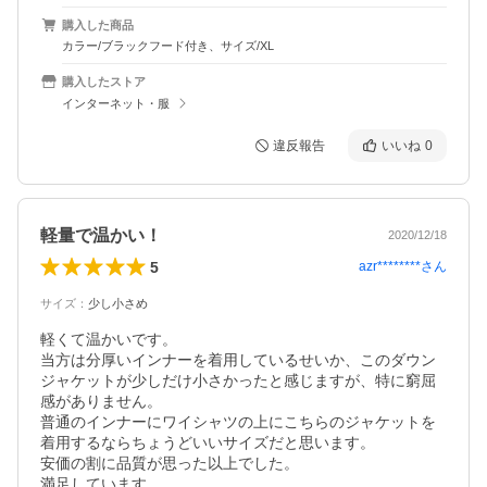
購入した商品
カラー/ブラックフード付き、サイズ/XL
購入したストア
インターネット・服
違反報告
いいね
0
軽量で温かい！
2020/12/18
5
azr********
さん
サイズ
：
少し小さめ
軽くて温かいです。

当方は分厚いインナーを着用しているせいか、このダウン
ジャケットが少しだけ小さかったと感じますが、特に窮屈
感がありません。

普通のインナーにワイシャツの上にこちらのジャケットを
着用するならちょうどいいサイズだと思います。

安価の割に品質が思った以上でした。

満足しています。