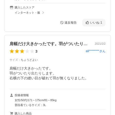
購入したストア
インターネット・服
違反報告
いいね
1
肩幅だけ大きかったです。羽がついたり出…
2021/2/2
3
all********
さん
サイズ
：
ちょうどよい
肩幅だけ大きかったです。

羽がついたり出たりします。

右横の下の縫い目が破れて羽が無くなりました。
投稿者情報
女性/50代/171～175cm/81～85kg
普段着ているサイズ：3L
購入した商品