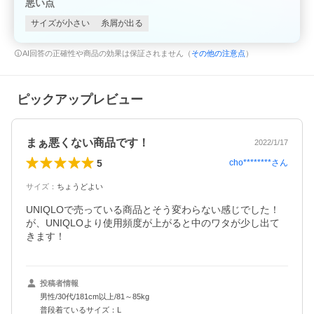
悪い点
サイズが小さい
糸屑が出る
AI回答の正確性や商品の効果は保証されません（
その他の注意点
）
ピックアップレビュー
まぁ悪くない商品です！
2022/1/17
5
cho********
さん
サイズ
：
ちょうどよい
UNIQLOで売っている商品とそう変わらない感じでした！
が、UNIQLOより使用頻度が上がると中のワタが少し出て
きます！
投稿者情報
男性/30代/181cm以上/81～85kg
普段着ているサイズ：L