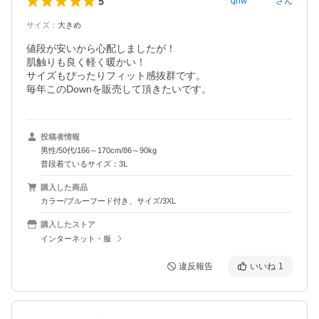
5
qhw********
さん
サイズ
：
大きめ
値段が安いから心配しましたが！

肌触りも良く軽く暖かい！

サイズもぴったりフィット感抜群です。

毎年このDownを販売して頂きたいです。
投稿者情報
男性/50代/166～170cm/86～90kg
普段着ているサイズ：3L
購入した商品
カラー/ブルーフード付き、サイズ/3XL
購入したストア
インターネット・服
違反報告
いいね
1