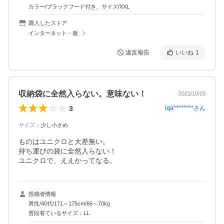
カラー/ブラックフード付き、サイズ/XXL
購入したストア
インターネット・服
違反報告
いいね
1
収納袋に全然入らない。意味ない！
2021/10/20
3
iqa********
さん
サイズ
：
少し小さめ
ものはユニクロと大差無い。

持ち運びの袋に全然入らない！

ユニクロで、ええかってなる。
投稿者情報
男性/40代/171～175cm/66～70kg
普段着ているサイズ：LL