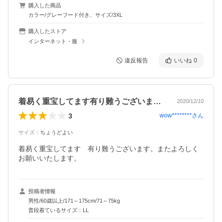
購入した商品
カラー/グレーフード付き、サイズ/3XL
購入したストア
インターネット・服
違反報告
いいね
0
着易く重宝してます有り難うございます。…
2020/12/10
3
wow********
さん
サイズ
：
ちょうどよい
着易く重宝してます　有り難うございます。またよろしく
お願いいたします。
投稿者情報
男性/60歳以上/171～175cm/71～75kg
普段着ているサイズ：LL