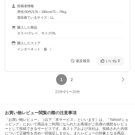
投稿者情報
男性/30代/176～180cm/71～75kg
普段着ているサイズ：LL
購入した商品
カラー/グレー、サイズ/XL
購入したストア
インターネット・服
違反報告
いいね
0
1
2
22
件中
1
〜
20
件
お買い物レビュー閲覧の際の注意事項
「お買い物レビュー」（以下「本サービス」といいます）は、「Yahoo!ショ
ッピング」において商品をご利用になられたお客様がご自身の感想をレビュ
ーとして投稿できるサービスです。各ストアおよび当社は、投稿された内容
について正確性を含め一切保証しません。またレビューの対象となる商品、