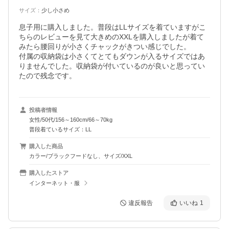
サイズ
：
少し小さめ
息子用に購入しました。普段はLLサイズを着ていますがこ
ちらのレビューを見て大きめのXXLを購入しましたが着て
みたら腰回りが小さくチャックがきつい感じでした。

付属の収納袋は小さくてとてもダウンが入るサイズではあ
りませんでした。収納袋が付いているのが良いと思ってい
たので残念です。
投稿者情報
女性/50代/156～160cm/66～70kg
普段着ているサイズ：LL
購入した商品
カラー/ブラックフードなし、サイズ/XXL
購入したストア
インターネット・服
違反報告
いいね
1