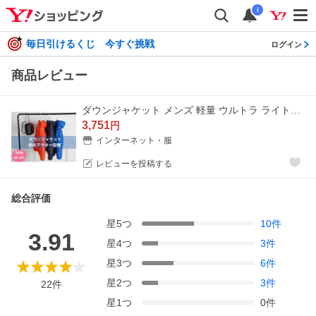
i
毎日引けるくじ 今すぐ挑戦
ログイン
商品レビュー
ダウンジャケット メンズ 軽量 ウルトラ ライトダウン ビジネス 長袖 フェザー アウター 持ち運び バレンタイン メンズ ジャケット 防風 防寒 秋冬 おしゃれ
3,751
円
インターネット・服
レビューを投稿する
総合評価
星
5
つ
10
件
3.91
星
4
つ
3
件
星
3
つ
6
件
星
2
つ
3
件
22
件
星
1
つ
0
件