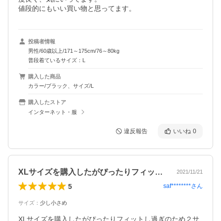
値段的にもいい買い物と思ってます。
投稿者情報
男性/60歳以上/171～175cm/76～80kg
普段着ているサイズ：L
購入した商品
カラー/ブラック、サイズ/L
購入したストア
インターネット・服
違反報告
いいね
0
XLサイズを購入したがぴったりフィット…
2021/11/21
5
saf********
さん
サイズ
：
少し小さめ
XLサイズを購入したがぴったりフィットし過ぎのため２サ