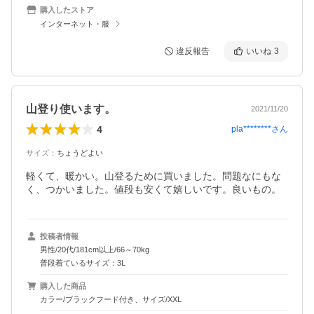
購入したストア
インターネット・服
違反報告
いいね
3
山登り使います。
2021/11/20
4
pla********
さん
サイズ
：
ちょうどよい
軽くて、暖かい。山登るために買いました。問題なにもな
く、つかいました。値段も安くて嬉しいです。良いもの。
投稿者情報
男性/20代/181cm以上/66～70kg
普段着ているサイズ：3L
購入した商品
カラー/ブラックフード付き、サイズ/XXL