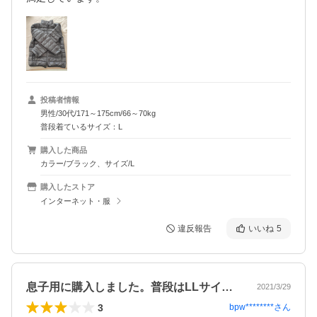
投稿者情報
男性/30代/171～175cm/66～70kg
普段着ているサイズ：L
購入した商品
カラー/ブラック、サイズ/L
購入したストア
インターネット・服
違反報告
いいね
5
息子用に購入しました。普段はLLサイズ…
2021/3/29
3
bpw********
さん