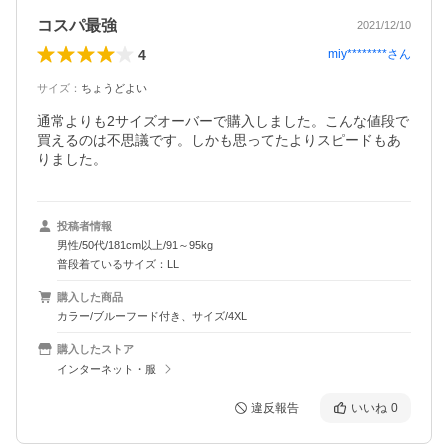
コスパ最強
2021/12/10
4
miy********
さん
サイズ
：
ちょうどよい
通常よりも2サイズオーバーで購入しました。こんな値段で
買えるのは不思議です。しかも思ってたよりスピードもあ
りました。
投稿者情報
男性/50代/181cm以上/91～95kg
普段着ているサイズ：LL
購入した商品
カラー/ブルーフード付き、サイズ/4XL
購入したストア
インターネット・服
違反報告
いいね
0