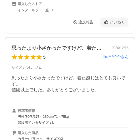
購入したストア
インターネット・服
違反報告
いいね
0
思ったより小さかったですけど、着た感じ…
2020/12/16
5
iku********
さん
サイズ
：
少し小さめ
思ったより小さかったですけど、着た感じはとても良いで
す。

値段以上でした。ありがとうございました。
投稿者情報
男性/30代/176～180cm/71～75kg
普段着ているサイズ：L
購入した商品
カラー/ブラック、サイズ/XXL