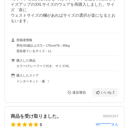
イズアップの3XLサイズのウェアを再購入しました。サイ
ズ゛表に

ウェストサイズの欄があればサイズの選択が楽になるとお
もいます。
投稿者情報
男性/60歳以上/171～175cm/76～80kg
普段着ているサイズ：LL
購入した商品
カラー/グレーフード付き、サイズ/XL
購入したストア
インターネット・服
違反報告
いいね
2
商品を受け取りました。
2020/12/17
5
irh********
さん