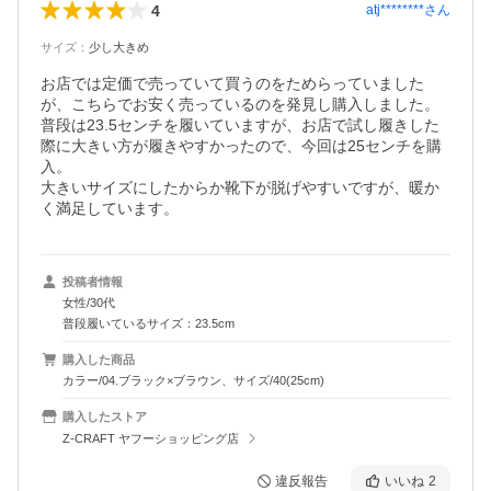
4
atj********
さん
サイズ
：
少し大きめ
お店では定価で売っていて買うのをためらっていました
が、こちらでお安く売っているのを発見し購入しました。
普段は23.5センチを履いていますが、お店で試し履きした
際に大きい方が履きやすかったので、今回は25センチを購
入。

大きいサイズにしたからか靴下が脱げやすいですが、暖か
く満足しています。
投稿者情報
女性/30代
普段履いているサイズ：23.5cm
購入した商品
カラー/04.ブラック×ブラウン、サイズ/40(25cm)
購入したストア
Z-CRAFT ヤフーショッピング店
違反報告
いいね
2