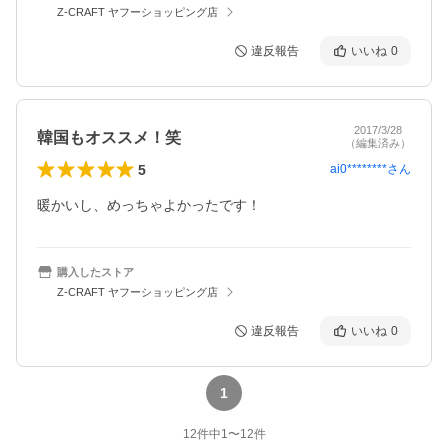
Z-CRAFT ヤフーショッピング店
違反報告
いいね
0
2017/3/28
韓国もオススメ！笑
（編集済み）
5
ai0********
さん
暖かいし、めっちゃよかったです！
購入したストア
Z-CRAFT ヤフーショッピング店
違反報告
いいね
0
1
12
件中
1
〜
12
件