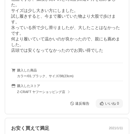
た。

サイズは少し大きい方にしました。

試し履きすると、今まで履いていた物より大股で歩けま
す。

氷っている所で少し滑りましたが、大したことはなかった
です。

何より履いていて温かいのが良かったので、親にも薦めま
した。

店頭では安くなってなかったのでお買い得でした
購入した商品
カラー/01.ブラック、サイズ/38(23cm)
購入したストア
Z-CRAFT ヤフーショッピング店
違反報告
いいね
0
お安く買えて満足
2021/1/11