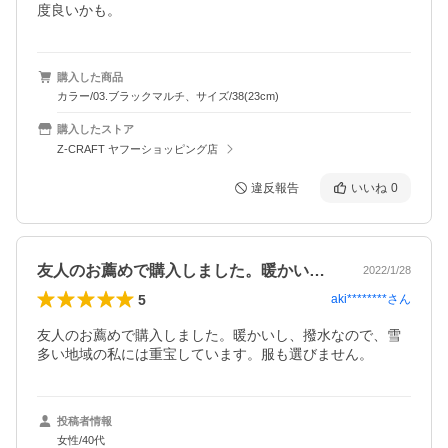
度良いかも。
購入した商品
カラー/03.ブラックマルチ、サイズ/38(23cm)
購入したストア
Z-CRAFT ヤフーショッピング店
違反報告
いいね
0
友人のお薦めで購入しました。暖かいし、…
2022/1/28
5
aki********
さん
友人のお薦めで購入しました。暖かいし、撥水なので、雪
多い地域の私には重宝しています。服も選びません。
投稿者情報
女性/40代