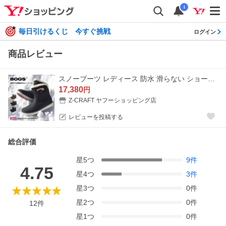
i
毎日引けるくじ 今すぐ挑戦
ログイン
商品レビュー
スノーブーツ レディース 防水 滑らない ショート ブーツ 防滑 保温 防寒 歩きやすい 脱ぎやすい 雪 ボグス BOGS SHORT BOOTS WATERPROOF
17,380
円
Z-CRAFT ヤフーショッピング店
レビューを投稿する
総合評価
星
5
つ
9
件
4.75
星
4
つ
3
件
星
3
つ
0
件
星
2
つ
0
件
12
件
星
1
つ
0
件