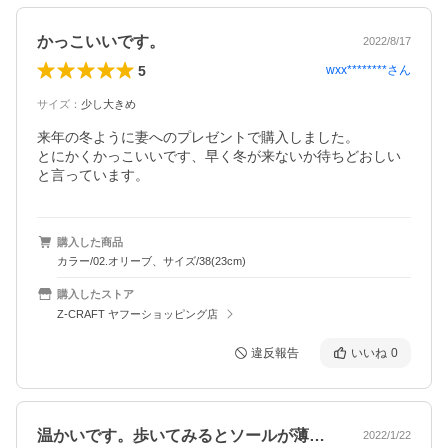
かっこいいです。
2022/8/17
5
wxx********
さん
サイズ
：
少し大きめ
来年の冬ように妻へのプレゼントで購入しました。

とにかくかっこいいです、早く冬が来ないか待ちどおしい
と言っています。
購入した商品
カラー/02.オリーブ、サイズ/38(23cm)
購入したストア
Z-CRAFT ヤフーショッピング店
違反報告
いいね
0
温かいです。歩いてみるとソールが薄いよ…
2022/1/22