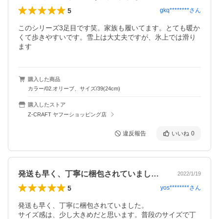
5
gkq********
さん
このシリーズ3足目です笑。家族も履いてます。とても暖か
くて歩きやすいです。雪上は大丈夫ですが、氷上では滑り
ます
購入した商品
カラー/02.オリーブ、サイズ/39(24cm)
購入したストア
Z-CRAFT ヤフーショッピング店
違反報告
いいね
0
発送も早く、丁寧に梱包されていました。…
2022/1/19
5
yos********
さん
発送も早く、丁寧に梱包されていました。

サイズ感は、少し大きめだと思います。普段のサイズで丁