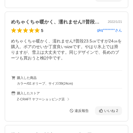
めちゃくちゃ暖かく、濡れません‼︎普段…
2022/1/21
5
gkq********
さん
めちゃくちゃ暖かく、濡れません‼︎普段23.5㎝ですが24㎝を
購入。ボアのせいか丁度良いsizeです。やはり氷上では滑
りますが、雪上は大丈夫です。同じデザインで、長めのブ
ーツも買おうと検討中です。
購入した商品
カラー/02.オリーブ、サイズ/39(24cm)
購入したストア
Z-CRAFT ヤフーショッピング店
違反報告
いいね
2