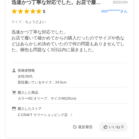
迅速かつ丁寧な対応でした。お店で履いて…
2022/1/24
5
oco********
さん
サイズ
：
ちょうどよい
迅速かつ丁寧な対応でした。

お店で履いて確かめてからの購入だったのでサイズや色な
どはあらかじめ決めていたので何の問題もありませんでし
た。梱包も問題なく3日以内に届きました。
投稿者情報
女性/30代
普段履いているサイズ：24.5cm
購入した商品
カラー/02.オリーブ、サイズ/40(25cm)
購入したストア
Z-CRAFT ヤフーショッピング店
違反報告
いいね
0