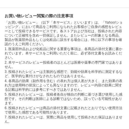
お買い物レビュー閲覧の際の注意事項
「お買い物レビュー」（以下「本サービス」といいます）は、「Yahoo!ショ
ッピング」において商品をご利用になられたお客様がご自身の感想をレビュ
ーとして投稿できるサービスです。各ストアおよび当社は、投稿された内容
について正確性を含め一切保証しません。またレビューの対象となる商品、
製品が医薬部外品もしくは化粧品に該当する場合には、特に以下の事項を確
認のうえご利用ください。
1. 医薬部外品および化粧品に関する重要な事項は、各商品の添付文書に書か
れています。本サービスをご利用いただく前に、必ず添付文書をお読みくだ
さい。
2. 本サービスのレビュー投稿者のほとんどは医療や薬事の専門家ではありま
せん。
3. 投稿されたレビューは主観的な感想で、効能や効果を科学的に測定するな
ど、医学的な裏付けがなされたものではありません。
4. 各商品の効果（副作用を含む）の表れ方は個人差が大きく、また効果の表
れ方は使用時の状況によっても異なりますので、レビュー内容の効果に関す
る記載は科学的には参考にすべきではありません。
5. 投稿されたレビューは、投稿者各自が独自の判断に基づき選び使用した感
想です。その判断は医師による診断ではないため、誤っている可能性があり
ます。
6. 投稿されたレビューは商品の添付文書に記載されたとおりでない使用方法
で使用した感想である可能性があります。
7. 投稿されたレビューは、実際に商品を使用して投稿された保証はありませ
ん。