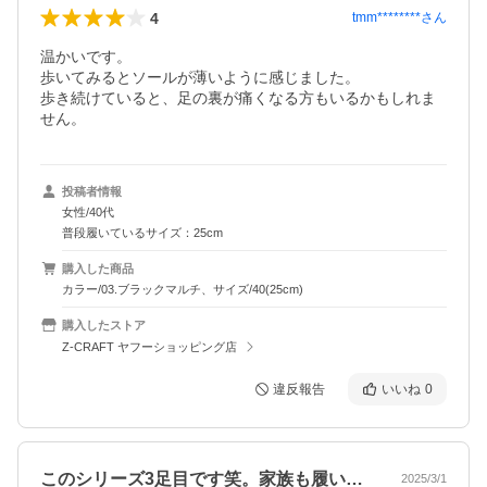
4
tmm********
さん
温かいです。

歩いてみるとソールが薄いように感じました。

歩き続けていると、足の裏が痛くなる方もいるかもしれま
投稿者情報
女性/40代
普段履いているサイズ：25cm
購入した商品
カラー/03.ブラックマルチ、サイズ/40(25cm)
購入したストア
Z-CRAFT ヤフーショッピング店
違反報告
いいね
0
このシリーズ3足目です笑。家族も履いて…
2025/3/1