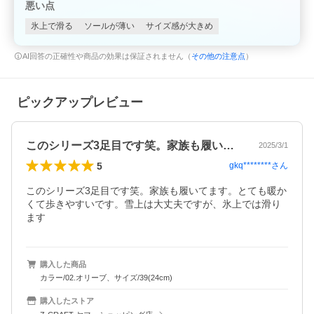
悪い点
氷上で滑る
ソールが薄い
サイズ感が大きめ
AI回答の正確性や商品の効果は保証されません（
その他の注意点
）
ピックアップレビュー
このシリーズ3足目です笑。家族も履いて…
2025/3/1
5
gkq********
さん
このシリーズ3足目です笑。家族も履いてます。とても暖か
くて歩きやすいです。雪上は大丈夫ですが、氷上では滑り
ます
購入した商品
カラー/02.オリーブ、サイズ/39(24cm)
購入したストア