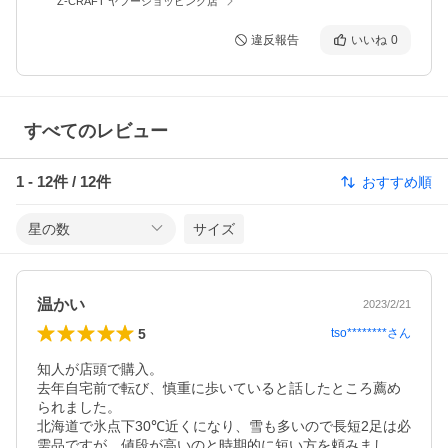
Z-CRAFT ヤフーショッピング店
違反報告
いいね
0
すべてのレビュー
1
-
12
件 /
12
件
おすすめ順
星の数
サイズ
温かい
2023/2/21
5
tso********
さん
知人が店頭で購入。

去年自宅前で転び、慎重に歩いていると話したところ薦め
られました。

北海道で氷点下30℃近くになり、雪も多いので長短2足は必
需品ですが、値段が高いのと時期的に短い方を頼みまし