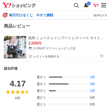
i
毎日引けるくじ 今すぐ挑戦
ログイン
商品レビュー
雨用 シューズ レインブーツ レディース サイドゴア 足幅ゆったり レインシューズ おしゃれ トドス TO-449 台風 ゲリラ豪雨 軽量
2,000
円
Z-CRAFT ヤフーショッピング店
レビューを投稿する
総合評価
星
5
つ
2
件
4.17
星
4
つ
3
件
星
3
つ
1
件
星
2
つ
0
件
6
件
星
1
つ
0
件