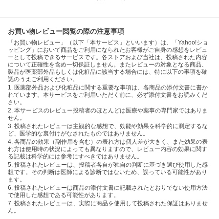
お買い物レビュー閲覧の際の注意事項
「お買い物レビュー」（以下「本サービス」といいます）は、「Yahoo!ショ
ッピング」において商品をご利用になられたお客様がご自身の感想をレビュ
ーとして投稿できるサービスです。各ストアおよび当社は、投稿された内容
について正確性を含め一切保証しません。またレビューの対象となる商品、
製品が医薬部外品もしくは化粧品に該当する場合には、特に以下の事項を確
認のうえご利用ください。
1. 医薬部外品および化粧品に関する重要な事項は、各商品の添付文書に書か
れています。本サービスをご利用いただく前に、必ず添付文書をお読みくだ
さい。
2. 本サービスのレビュー投稿者のほとんどは医療や薬事の専門家ではありま
せん。
3. 投稿されたレビューは主観的な感想で、効能や効果を科学的に測定するな
ど、医学的な裏付けがなされたものではありません。
4. 各商品の効果（副作用を含む）の表れ方は個人差が大きく、また効果の表
れ方は使用時の状況によっても異なりますので、レビュー内容の効果に関す
る記載は科学的には参考にすべきではありません。
5. 投稿されたレビューは、投稿者各自が独自の判断に基づき選び使用した感
想です。その判断は医師による診断ではないため、誤っている可能性があり
ます。
6. 投稿されたレビューは商品の添付文書に記載されたとおりでない使用方法
で使用した感想である可能性があります。
7. 投稿されたレビューは、実際に商品を使用して投稿された保証はありませ
ん。