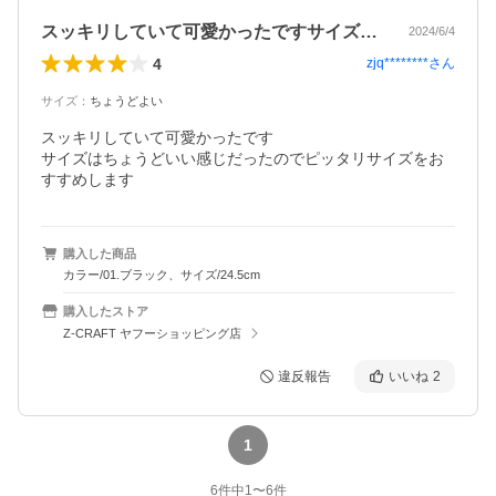
スッキリしていて可愛かったですサイズは…
2024/6/4
4
zjq********
さん
サイズ
：
ちょうどよい
スッキリしていて可愛かったです

サイズはちょうどいい感じだったのでピッタリサイズをお
すすめします
購入した商品
カラー/01.ブラック、サイズ/24.5cm
購入したストア
Z-CRAFT ヤフーショッピング店
違反報告
いいね
2
1
6
件中
1
〜
6
件