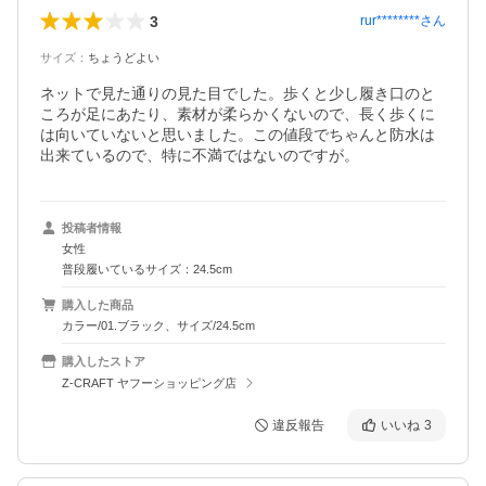
3
rur********
さん
サイズ
：
ちょうどよい
ネットで見た通りの見た目でした。歩くと少し履き口のと
ころが足にあたり、素材が柔らかくないので、長く歩くに
は向いていないと思いました。この値段でちゃんと防水は
出来ているので、特に不満ではないのですが。
投稿者情報
女性
普段履いているサイズ：24.5cm
購入した商品
カラー/01.ブラック、サイズ/24.5cm
購入したストア
Z-CRAFT ヤフーショッピング店
違反報告
いいね
3