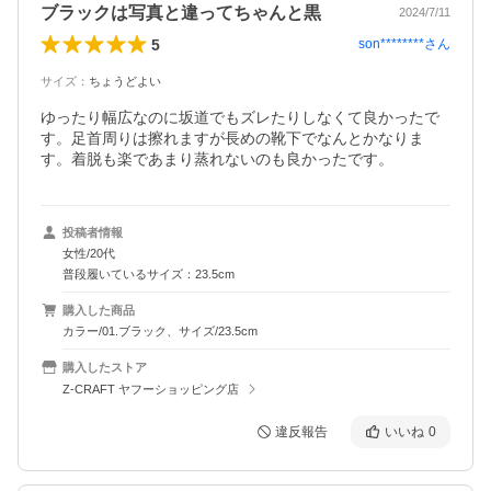
ブラックは写真と違ってちゃんと黒
2024/7/11
5
son********
さん
サイズ
：
ちょうどよい
ゆったり幅広なのに坂道でもズレたりしなくて良かったで
す。足首周りは擦れますが長めの靴下でなんとかなりま
す。着脱も楽であまり蒸れないのも良かったです。
投稿者情報
女性/20代
普段履いているサイズ：23.5cm
購入した商品
カラー/01.ブラック、サイズ/23.5cm
購入したストア
Z-CRAFT ヤフーショッピング店
違反報告
いいね
0