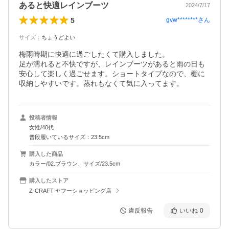
あると快適レインブーツ
2024/7/17
5
gvw********
さん
サイズ
：
ちょうどよい
梅雨時期に快適に過ごしたくて購入しました。

足が濡れると不快ですが、レインブーツがあると雨の日も
安心して楽しく過ごせます。ショートタイプなので、棚に
収納しやすいです。蒸れもなくて気に入ってます。
投稿者情報
女性/40代
普段履いているサイズ：23.5cm
購入した商品
カラー/02.ブラウン、サイズ/23.5cm
購入したストア
Z-CRAFT ヤフーショッピング店
違反報告
いいね
0