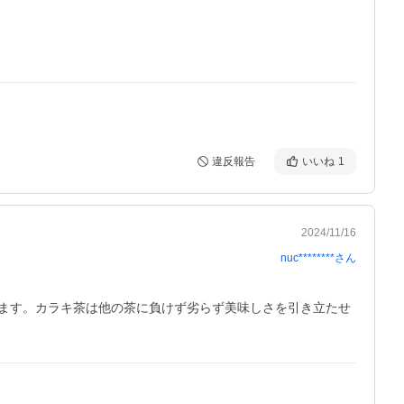
違反報告
いいね
1
2024/11/16
nuc********
さん
ます。カラキ茶は他の茶に負けず劣らず美味しさを引き立たせ