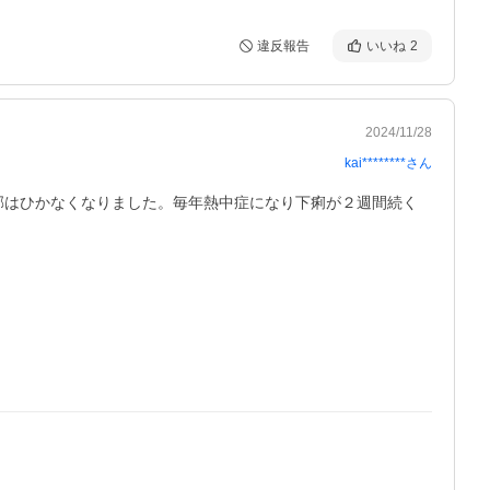
違反報告
いいね
2
2024/11/28
kai********
さん
邪はひかなくなりました。毎年熱中症になり下痢が２週間続く