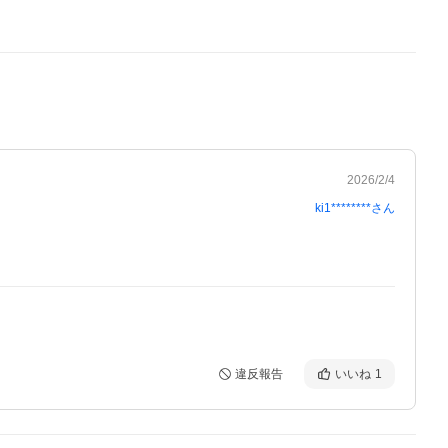
2026/2/4
ki1********
さん
違反報告
いいね
1