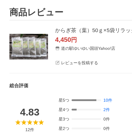
商品レビュー
からぎ茶（葉）50ｇ×5袋リラ
4,450
円
道の駅ゆいゆい国頭Yahoo!店
レビューを投稿する
総合評価
星
5
つ
10
件
4.83
星
4
つ
2
件
星
3
つ
0
件
星
2
つ
0
件
12
件