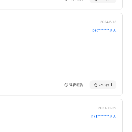
2024/6/13
pet********
さん
違反報告
いいね
1
2021/12/29
h71********
さん