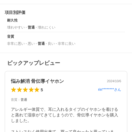
項目別評価
耐久性
壊れやすい
普通
壊れにくい
音質
非常に悪い
悪い
普通
良い
非常に良い
ピックアップレビュー
悩み解消 骨伝導イヤホン
2024/10/6
5
rin********
さん
音質
：
普通
アレルギー体質で、耳に入れるタイプのイヤホンを着ける
と蒸れて湿疹がてきてしまうので、骨伝導イヤホンを購入
しました。

ストレスなく使用出来て、買って良かったと思っていま