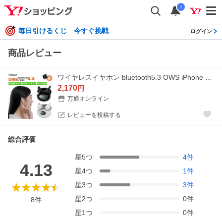
i
毎日引けるくじ 今すぐ挑戦
ログイン
商品レビュー
ワイヤレスイヤホン bluetooth5.3 OWS iPhone ブルートゥース イヤホン 超軽量 骨伝導 片耳 両耳 HiFi 高音質 防水 日本語説明書 ios android 最新型
2,170
円
万通オンライン
レビューを投稿する
総合評価
星
5
つ
4
件
4.13
星
4
つ
1
件
星
3
つ
3
件
星
2
つ
0
件
8
件
星
1
つ
0
件