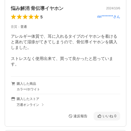
悩み解消 骨伝導イヤホン
2024/10/6
5
rin********
さん
音質
：
普通
アレルギー体質で、耳に入れるタイプのイヤホンを着ける
と蒸れて湿疹がてきてしまうので、骨伝導イヤホンを購入
しました。

ストレスなく使用出来て、買って良かったと思っていま
す。
購入した商品
カラー/ホワイト
購入したストア
万通オンライン
違反報告
いいね
0