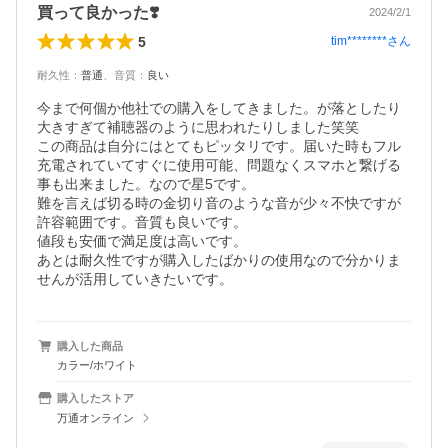
買って良かった❣️
2024/2/1
5
tim********
さん
耐久性
：
普通
、
音質
：
良い
今まで何個か他社での購入をしてきました。が落としたり
大きすぎて補聴器のように思われたりしました笑笑

この商品は自分にはとてもピッタリです。届いた時もフル
充電されていてすぐに使用可能、問題なくスマホと繋げる
事も出来ました。なので星5です。

難を言えば切る時の金切り音のような音が少々不快ですが
許容範囲です。音質も良いです。

値段も安価で満足度は高いです。

あとは耐久性ですが購入したばかりの使用なので分かりま
せんが活用していきたいです。
購入した商品
カラー/ホワイト
購入したストア
万通オンライン