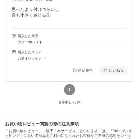
思ったより付けづらいし

音も小さく感じる💦
購入した商品
カラー/ホワイト
購入したストア
万通オンライン
違反報告
いいね
0
1
8
件中
1
〜
8
件
お買い物レビュー閲覧の際の注意事項
「お買い物レビュー」（以下「本サービス」といいます）は、「Yahoo!ショ
ッピング」において商品をご利用になられたお客様がご自身の感想をレビュ