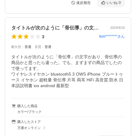
違反報告
いいね
0
タイトルが次のように「骨伝導」の文字が…
2024/4/16
3
tom********
さん
耐久性
：
普通
、
音質
：
普通
タイトルが次のように「骨伝導」の文字があり、骨伝導の
商品かと思ったら違った。でも、まずまずの商品でしたの
で使ってます。

ワイヤレスイヤホン bluetooth5.3 OWS iPhone ブルートゥ
ース イヤホン 超軽量 骨伝導 片耳 両耳 HiFi 高音質 防水 日
本語説明書 ios android 最新型
購入した商品
カラー/ブラック
購入したストア
万通オンライン