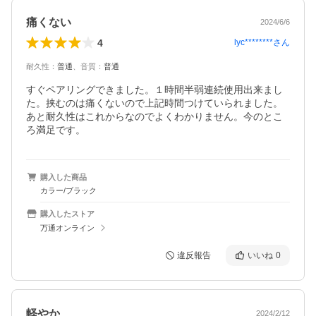
痛くない
2024/6/6
4
lyc********
さん
耐久性
：
普通
、
音質
：
普通
すぐペアリングできました。１時間半弱連続使用出来まし
た。挟むのは痛くないので上記時間つけていられました。
あと耐久性はこれからなのでよくわかりません。今のとこ
ろ満足です。
購入した商品
カラー/ブラック
購入したストア
万通オンライン
違反報告
いいね
0
軽やか
2024/2/12