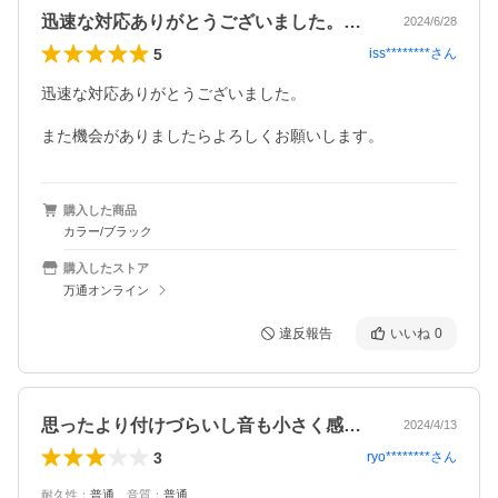
迅速な対応ありがとうございました。また…
2024/6/28
5
iss********
さん
迅速な対応ありがとうございました。

また機会がありましたらよろしくお願いします。
購入した商品
カラー/ブラック
購入したストア
万通オンライン
違反報告
いいね
0
思ったより付けづらいし音も小さく感じる…
2024/4/13
3
ryo********
さん
耐久性
：
普通
、
音質
：
普通