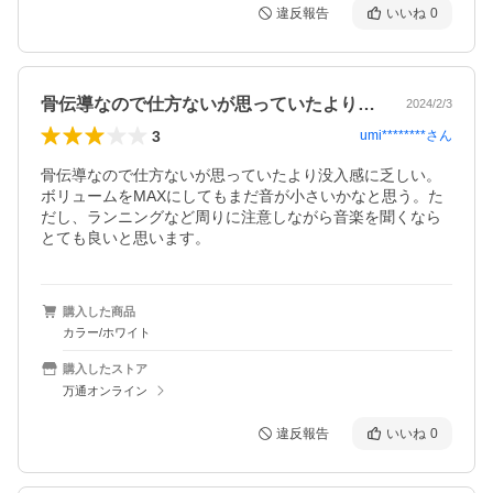
違反報告
いいね
0
骨伝導なので仕方ないが思っていたより没…
2024/2/3
3
umi********
さん
骨伝導なので仕方ないが思っていたより没入感に乏しい。
ボリュームをMAXにしてもまだ音が小さいかなと思う。た
だし、ランニングなど周りに注意しながら音楽を聞くなら
とても良いと思います。
購入した商品
カラー/ホワイト
購入したストア
万通オンライン
違反報告
いいね
0