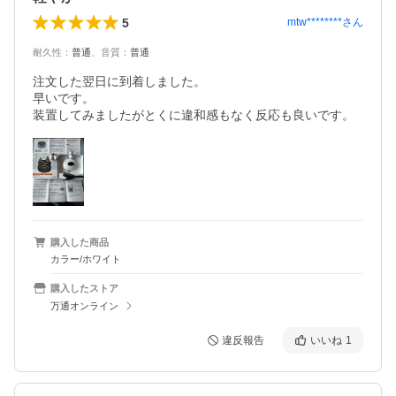
5
mtw********
さん
耐久性
：
普通
、
音質
：
普通
注文した翌日に到着しました。

早いです。

購入した商品
カラー/ホワイト
購入したストア
万通オンライン
違反報告
いいね
1