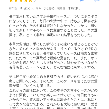
5
pul********
さん
耐久性
：
壊れにくい
、
厚み
：
少し厚め
、
装着感
：
非常に良い
長年愛用していたスマホ手帳型ケースが、ついにボロボロ
になってしまった。毎日の生活の中で、持ち歩く機会が多
かったため、その劣化は避けられなかった。しかし、思い
切って新しく本革のケースに変更することにした。その選
択は、私にとって非常に満足のいく結果をもたらした。

本革の質感は、手にした瞬間にその違いを感じることがで
きた。柔らかさと温かみがあり、持っているだけで特別な
気分にさせてくれる。長年使っていたケースは簡素な素材
だったため、この高級感は新鮮な驚きだった。また、オレ
ンジ色を選んだことも大正解だった。鮮やかでありながら
も落ち着いたトーンがあり、どんな場面にもマッチする。

革は経年変化を楽しめる素材であり、使い込むほどに味が
出ると聞いている。そのため、このケースを使うたびに愛
着が増していくのを感じる。

これからの生活において、この本革のスマホケースがどの
ように変化していくのか楽しみで仕方ない。毎日使うもの
だからこそ、質の高いアイテムに出会えたことは、私にと
って大きな喜びである。これからも大切に使い続け、愛着
を育んでいくつもりだ。新しい相棒として、私の生活に彩