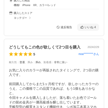
購入した商品
機種/ iPhone XR、カラー/レッド
購入したストア
ヨッテゴー
違反報告
いいね
4
どうしてもこの色が欲しくて2つ目を購入
2024/2/29
5
noa********
さん
耐久性
：
普通
、
厚み
：
厚め
、
装着感
：
非常に良い
お気に入りのカラーが再販されたタイミングで、2つ目の購
入です。

前回購入してからまだ1ヶ月程ですが、欲しかったカラーの
うえ、この価格でこの品質であれば、もう1個もありかな
と。

今回キャメルを購入しましたが、落ち着いたお色でゴール
ドの留め金具が一層高級感を醸し出しています。

手帳型型の横置きスタンド機能付き、シボ加工本革スマホ