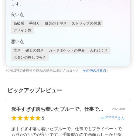
ます。
良い点
高級感
手触り
縫製の丁寧さ
ストラップの付属
デザイン性
悪い点
重さ
磁石の強さ
カードポケットの厚み
入れにくさ
ボタンの押しづらさ
AI回答の正確性や商品の効果は保証されません（
その他の注意点
）
ピックアップレビュー
派手すぎず落ち着いたブルーで、仕事でも…
2026/8/8
5
mic********
さん
派手すぎず落ち着いたブルーで、仕事でもプライベートで
も浮かないのが良いです。手帳型なので画面もしっかり保