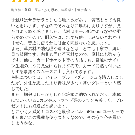
耐久性
：
普通
、
厚み
：
少し厚め
、
装着感
：
非常に良い
手触りはサラサラとした心地よさがあり、質感もとても良
いと思います。革なのでそれなりに厚みはありますが、見
た目より軽く感じました。芯材はボール紙のようなやや柔
らかめですので、耐久性はこれから使ってみないとわかり
ません。普通に使う分には全く問題ないと思います。

また、革素材の端処理や造りなどは、とても丁寧で、縫い
目も綺麗です。内側も同じ革素材なので、摩耗にも強そう
です。他に、カードポケット等の内貼りも、普通のナイロ
ン生地のように見受けられますので、カードに貼り付いた
りする事無くスムーズに出し入れできます。

色味については、アイシーブルー×グレージュを購入しまし
たが、外側が思ったより青味が少なく薄いグレーという感
じでした。

また、梱包はしっかりした化粧箱に納められており、本体
についているDカンやストラップ類のフックも美しく、プレ
ゼントにも好適だと思います。

とにかく大満足！コスパも最強レベル！iPhone8ユーザーで
まだまだこの機種を使うつもりなので、そのうち色チ買い
しようかな。