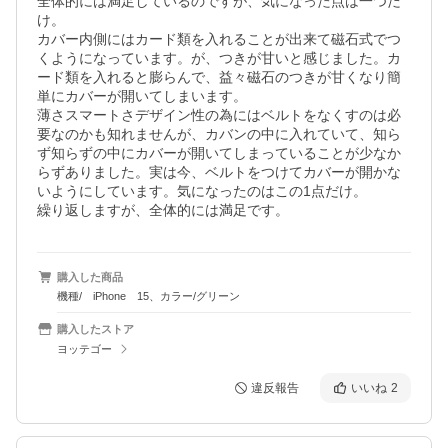
全体的には満足しているのですが、気になった点は一つだ
け。

カバー内側にはカード類を入れることが出来て磁石式でつ
くようになっています。が、つきが甘いと感じました。カ
ード類を入れると膨らんで、益々磁石のつきが甘くなり簡
単にカバーが開いてしまいます。

薄さスマートさデザイン性の為にはベルトをなくすのは必
要なのかも知れませんが、カバンの中に入れていて、知ら
ず知らずの中にカバーが開いてしまっていることが少なか
らずありました。実は今、ベルトをつけてカバーが開かな
いようにしています。気になったのはこの1点だけ。

繰り返しますが、全体的には満足です。
購入した商品
機種/ iPhone 15、カラー/グリーン
購入したストア
ヨッテゴー
違反報告
いいね
2