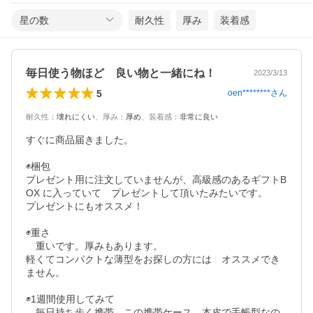
星の数
耐久性
厚み
装着感
毎日使う物ほど 良い物と一緒にね！
2023/3/13
5
oen********
さん
耐久性
：
壊れにくい
、
厚み
：
厚め
、
装着感
：
非常に良い
すぐに商品届きました。

◉梱包

プレゼント用に注文していませんが、高級感のあるギフトB
OX に入っていて　プレゼントして頂いたみたいです。

プレゼントにもオススメ！

◉重さ　

　重いです。厚みもあります。

軽くてコンパクトな薄型をお探しの方には　オススメでき
ません。

◉1週間使用してみて

　毎日持ち歩く携帯　この携帯ケース　本皮で手帳型なの