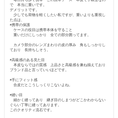
で　本当に重いです。

デメリットです。

　少しでも荷物を軽くしたい私ですが、重いよりも重視し
た点は、

◉携帯の保護

　ケースの役目は携帯本体を守ること

　重いだけにしっかり　全ての部分囲ってます。

　カメラ部分のレンズまわりの皮の厚み　角もしっかりし
ており　長持ちしそう。

◉高級感のある見た目

　本皮ならではの質感　上品さと高級感を兼ね揃えており
ブランド品と言っていいほどです。

◉手にフィット感

　合皮だとこうしっくりこないよね。

◉縫い目

　細かく縫ってあり　継ぎ目のしまつがどこかわからない
ぐらい丁寧に縫ってあります。

このクオリティ流石です。
