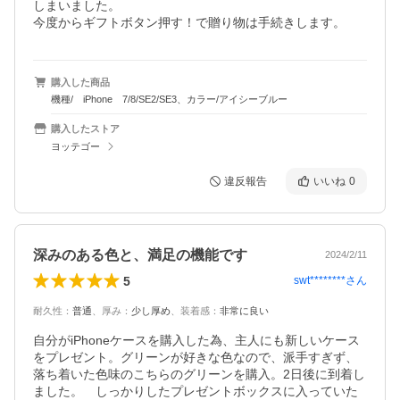
しまいました。

今度からギフトボタン押す！で贈り物は手続きします。
購入した商品
機種/ iPhone 7/8/SE2/SE3、カラー/アイシーブルー
購入したストア
ヨッテゴー
違反報告
いいね
0
深みのある色と、満足の機能です
2024/2/11
5
swt********
さん
耐久性
：
普通
、
厚み
：
少し厚め
、
装着感
：
非常に良い
自分がiPhoneケースを購入した為、主人にも新しいケース
をプレゼント。グリーンが好きな色なので、派手すぎず、
落ち着いた色味のこちらのグリーンを購入。2日後に到着し
ました。　しっかりしたプレゼントボックスに入っていた