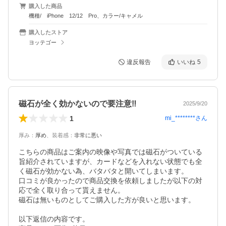
購入した商品
機種/ iPhone 12/12 Pro、カラー/キャメル
購入したストア
ヨッテゴー
違反報告
いいね
5
磁石が全く効かないので要注意‼️
2025/9/20
1
mi_********
さん
厚み
：
厚め
、
装着感
：
非常に悪い
こちらの商品はご案内の映像や写真では磁石がついている
旨紹介されていますが、カードなどを入れない状態でも全
く磁石が効かない為、バタバタと開いてしまいます。

口コミが良かったので商品交換を依頼しましたが以下の対
応で全く取り合って貰えません。

磁石は無いものとしてご購入した方が良いと思います。

以下返信の内容です。
