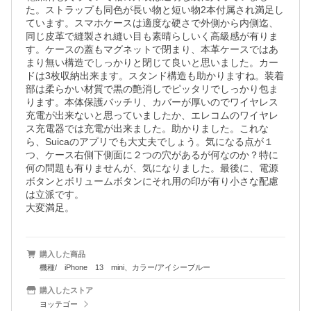
た。ストラップも同色が長い物と短い物2本付属され満足し
ています。スマホケースは適度な硬さで外側から内側迄、
同じ皮革で縫製され縫い目も素晴らしいく高級感が有りま
す。ケースの蓋もマグネットで閉まり、本革ケースではあ
まり無い構造でしっかりと閉じて良いと思いました。カー
ドは3枚収納出来ます。スタンド構造も助かりますね。装着
部は柔らかい材質で黒の艶消しでピッタリでしっかり包ま
ります。本体保護バッチリ、カバーが厚いのでワイヤレス
充電が出来ないと思っていましたか、エレコムのワイヤレ
ス充電器では充電が出来ました。助かりました。これな
ら、Suicaのアプリでも大丈夫でしょう。気になる点が１
つ、ケース右側下側面に２つの穴があるが何なのか？特に
何の問題も有りませんが、気になりました。最後に、電源
ボタンとボリュームボタンにそれ用の印が有り小さな配慮
は立派です。　

大変満足。
購入した商品
機種/ iPhone 13 mini、カラー/アイシーブルー
購入したストア
ヨッテゴー