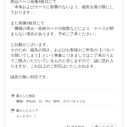
商品ページ画像4枚目にて

「本体およびカードに影響のないよう、磁気を最小限にし
ております」、

また画像5枚目にて

「機種の厚み・収納カードの枚数などにより、ケースが閉
まらない場合があります。予めご了承ください」

と記載がございます。

そのため、磁気の弱さ、およびお客様がご申告の【パタパ
タ開いてしまう】という事象につきましてはご了承のうえ
でご購入いただいているものと存じますので、誠に恐れ入
りますが、これ以上のご対応はいたしかねます。

誠意の無い対応です。
購入した商品
機種/ iPhone 12 Pro MAX、カラー/キャメル
購入したストア
ヨッテゴー