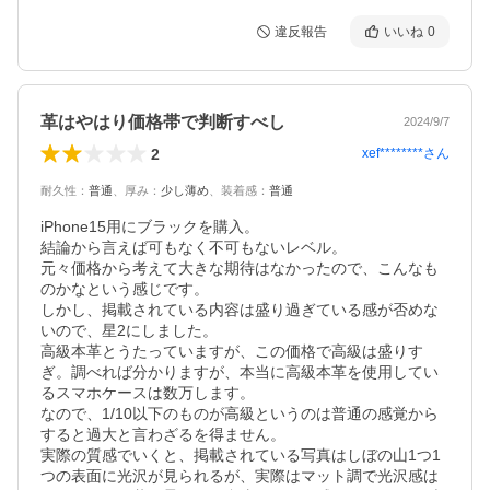
違反報告
いいね
0
革はやはり価格帯で判断すべし
2024/9/7
2
xef********
さん
耐久性
：
普通
、
厚み
：
少し薄め
、
装着感
：
普通
iPhone15用にブラックを購入。

結論から言えば可もなく不可もないレベル。

元々価格から考えて大きな期待はなかったので、こんなも
のかなという感じです。

しかし、掲載されている内容は盛り過ぎている感が否めな
いので、星2にしました。

高級本革とうたっていますが、この価格で高級は盛りす
ぎ。調べれば分かりますが、本当に高級本革を使用してい
るスマホケースは数万します。

なので、1/10以下のものが高級というのは普通の感覚から
すると過大と言わざるを得ません。

実際の質感でいくと、掲載されている写真はしぼの山1つ1
つの表面に光沢が見られるが、実際はマット調で光沢感は