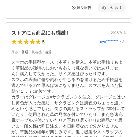
違反報告
いいね
1
ストアにも商品にも感謝‼
2023/7/13
5
nyo********
さん
厚み
：
普通
、
装着感
：
普通
スマホの手帳型ケース（本革）を購入。本革の手触りもよ
く革製品の独特のにおいもあり（嫌な臭いではありませ
ん）購入して良かった。サイズ感はぴったりです。

スマホの表面に傷や割れが生じるのを避けるため手帳型を
選んでいるので厚みは気になりません。スマホを入れた状
態で１．７cm位です。

カラーはグレージュ×サクラピンクを注文。グレージュは少
し黄色が入った感じ、サクラピンクは肌色のちょっと濃い
めという感じでした。長さの異なるストラップが2本付いて
いたり、使用された革の見本が付いていたり、また急速充
電ケーブルが付いていたりと至れり尽くせりの商品だと思
います耐久性は昨日注文、本日到着なので分かりません
が、革製品の経年が楽しみです。但し縫製やストラップの