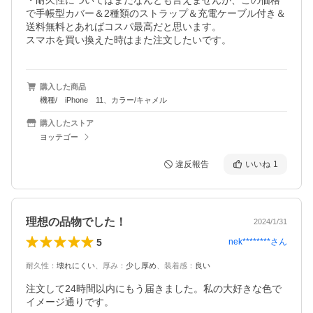
・耐久性についてはまだなんとも言えませんが、この価格
で手帳型カバー＆2種類のストラップ＆充電ケーブル付き＆
送料無料とあればコスパ最高だと思います。

スマホを買い換えた時はまた注文したいです。
購入した商品
機種/ iPhone 11、カラー/キャメル
購入したストア
ヨッテゴー
違反報告
いいね
1
理想の品物でした！
2024/1/31
5
nek********
さん
耐久性
：
壊れにくい
、
厚み
：
少し厚め
、
装着感
：
良い
注文して24時間以内にもう届きました。私の大好きな色で
イメージ通りです。
