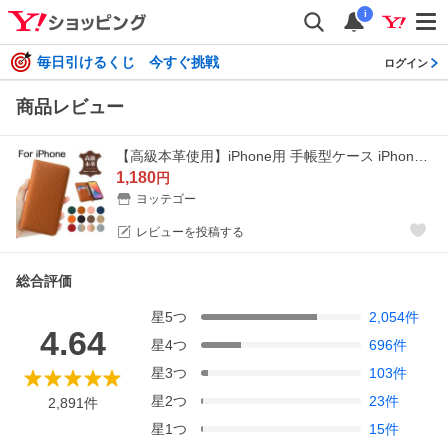
i
毎日引けるくじ 今すぐ挑戦
ログイン
商品レビュー
【高級本革使用】iPhone用 手帳型ケース iPhone 15 14 13 12 11 XR Pro Max スマホ ケース カバー レザー 高品質 ※大特価のため残り僅か！※
1,180
円
ヨッテゴー
レビューを投稿する
総合評価
星
5
つ
2,054
件
4.64
星
4
つ
696
件
星
3
つ
103
件
星
2
つ
23
件
2,891
件
星
1
つ
15
件