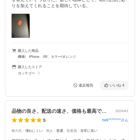
りを加えてくれることを期待している。
購入した商品
機種/ iPhone XR、カラー/オレンジ
購入したストア
ヨッテゴー
違反報告
いいね
4
品物の良さ、配送の速さ、価格も最高です！
2024/4/1
5
nek********
さん
耐久性
：
壊れにくい
、
厚み
：
普通
、
装着感
：
非常に良い