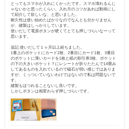
とってもスマホが入れにくかったです。スマホ壊れるんじ
ゃないかと思ったくらい。入れ方のコツがあれば動画にし
て紹介して欲しいな、と思いました。

耐久性は使い始めたばかりなのでなんとも分かりません
が、縫製はしっかりしています。

使いだして電源ボタンが硬くてとても押しづらいなーって
思います。

追記:使いだして１ヶ月以上経ちました。

1番上のポケットにカード2枚、2番目にカード1枚、3番目
のポケットに薄いカードを1枚と紙の割引券3枚、ポケット
の下の大きいポケット？にレシートが折りたたんで14畳み
してあるものを入れているので磁石が弱い感じではありま
すが、くっついていないわけではないので私は問題ないで
す。

縫製もほつれることないし良いです。

しかしボタンは相変わらず押しづらいです。