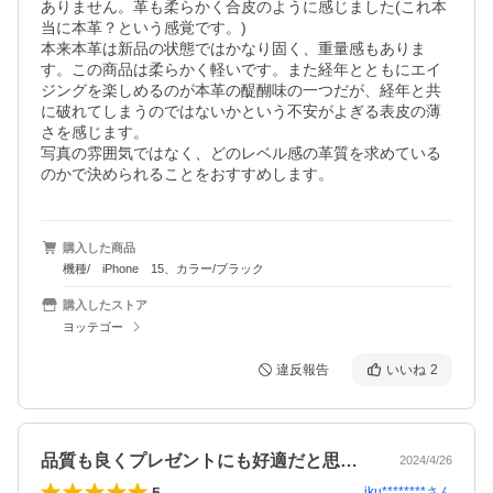
ありません。革も柔らかく合皮のように感じました(これ本
当に本革？という感覚です。)

本来本革は新品の状態ではかなり固く、重量感もありま
す。この商品は柔らかく軽いです。また経年とともにエイ
ジングを楽しめるのが本革の醍醐味の一つだが、経年と共
に破れてしまうのではないかという不安がよぎる表皮の薄
さを感じます。

写真の雰囲気ではなく、どのレベル感の革質を求めている
購入した商品
機種/ iPhone 15、カラー/ブラック
購入したストア
ヨッテゴー
違反報告
いいね
2
品質も良くプレゼントにも好適だと思います
2024/4/26
5
iku********
さん