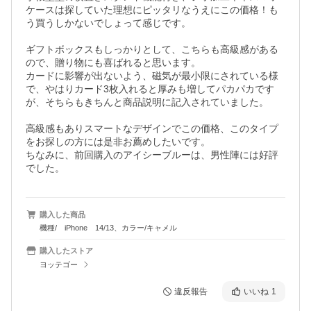
ケースは探していた理想にピッタリなうえにこの価格！も
う買うしかないでしょって感じです。

ギフトボックスもしっかりとして、こちらも高級感がある
ので、贈り物にも喜ばれると思います。

カードに影響が出ないよう、磁気が最小限にされている様
で、やはりカード3枚入れると厚みも増してパカパカです
が、そちらもきちんと商品説明に記入されていました。

高級感もありスマートなデザインでこの価格、このタイプ
をお探しの方には是非お薦めしたいです。

ちなみに、前回購入のアイシーブルーは、男性陣には好評
でした。
購入した商品
機種/ iPhone 14/13、カラー/キャメル
購入したストア
ヨッテゴー
違反報告
いいね
1