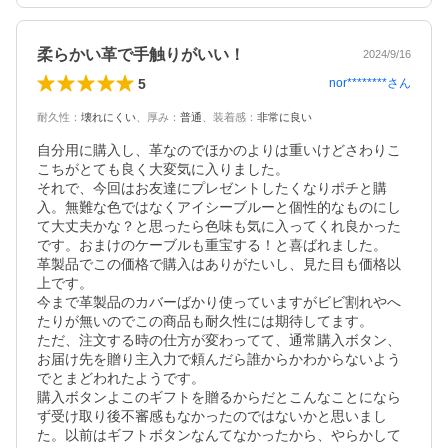
柔らかい革で手触りがいい！
2024/9/16
5
nor********
さん
耐久性
：
壊れにくい
、
厚み
：
普通
、
装着感
：
非常に良い
自分用に購入し、革なのでほかのよりは重いけどさわりこ
こちがとても良く大変気に入りました。

それで、今回はお友達にプレゼントしたくなりポチと購
入。無難な色ではなくアイシーブルーと個性的なものにし
て大丈夫かな？と思ったら色味も気に入ってくれ良かった
です。おまけのケーブルも重宝する！と喜ばれました。

革製品でこの価格で購入はありがたいし、見た目も価格以
上です。

今まで革製品のカバーばかり使っていますがビビ割れやへ
たりが無いのでこの商品も耐久性には期待してます。

ただ、注文する時の仕方が変わってて、通常購入ボタン、
お届け先を贈り主入力で頼んだら誰からかわからないよう
でとまどわれたようです。

購入ボタンよこのギフトを贈るからだとこんなことになら
ず受け取り後不審感もなかったのではないかと思いまし
た。以前はギフトボタンなんてなかったから、やらかして