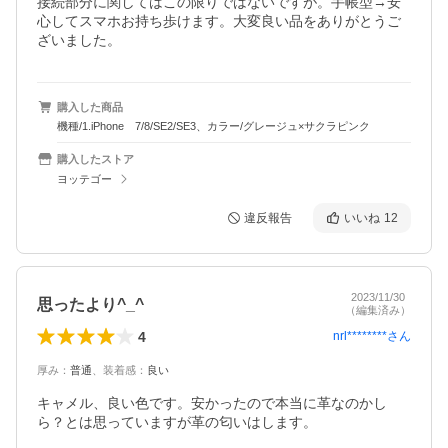
接続部分に関してはこの限りではないですが。手帳型→安
心してスマホお持ち歩けます。大変良い品をありがとうご
ざいました。
購入した商品
機種/1.iPhone 7/8/SE2/SE3、カラー/グレージュ×サクラピンク
購入したストア
ヨッテゴー
違反報告
いいね
12
2023/11/30
思ったより^_^
（編集済み）
4
nrl********
さん
厚み
：
普通
、
装着感
：
良い
キャメル、良い色です。安かったので本当に革なのかし
ら？とは思っていますが革の匂いはします。
