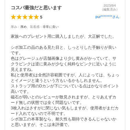
2023/8/4
コスパ最強だと思います
（編集済み）
5
pur********
さん
厚み
：
厚め
、
装着感
：
非常に良い
家族へのプレゼント用に購入しましたが、大正解でした。

シボ加工の品のある見た目と、しっとりした手触りが良い
です。

色はグレージュが店舗画像より少し黄みがかっていて、サ
クラピンクは逆に黄みが少なく純粋なピンクに近いように
見えますね。

私(と使用者)は全然許容範囲ですが、人によっては、ちょっ
とイメージと違うという方もいるかもしれません。

ストラップ用のDカンが下についている点はかなりポイント
高いです。

磁石が弱いとのレビューが散見されますが、とりあえずカ
ード無しの状態では全く問題ないです。

3枚入れはさすがに閉じない気もしますが、使用者がまだカ
ード入れてないので不明です。

シボ加工の本革製なら、耐久性も期待できるんじゃないか
と思いますが、そこは未評価で。
