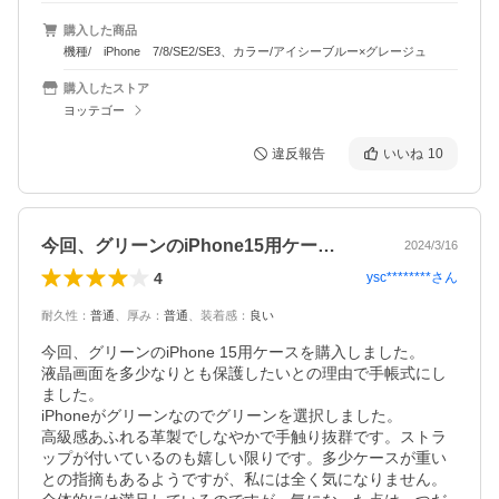
購入した商品
機種/ iPhone 7/8/SE2/SE3、カラー/アイシーブルー×グレージュ
購入したストア
ヨッテゴー
違反報告
いいね
10
今回、グリーンのiPhone15用ケー…
2024/3/16
4
ysc********
さん
耐久性
：
普通
、
厚み
：
普通
、
装着感
：
良い
今回、グリーンのiPhone 15用ケースを購入しました。

液晶画面を多少なりとも保護したいとの理由で手帳式にし
ました。

iPhoneがグリーンなのでグリーンを選択しました。

高級感あふれる革製でしなやかで手触り抜群です。ストラ
ップが付いているのも嬉しい限りです。多少ケースが重い
との指摘もあるようですが、私には全く気になりません。
