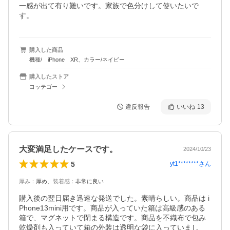
一感が出て有り難いです。家族で色分けして使いたいで
す。
購入した商品
機種/ iPhone XR、カラー/ネイビー
購入したストア
ヨッテゴー
違反報告
いいね
13
大変満足したケースです。
2024/10/23
5
yt1********
さん
厚み
：
厚め
、
装着感
：
非常に良い
購入後の翌日届き迅速な発送でした。素晴らしい。商品は i
Phone13mini用です。商品が入っていた箱は高級感のある
箱で、マグネットで閉まる構造です。商品を不織布で包み
乾燥剤も入っていて箱の外装は透明な袋に入っていまし