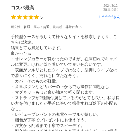
2024/3/12
コスパ最高
（編集済み）
5
til********
さん
耐久性
：
普通
、
厚み
：
普通
、
装着感
：
非常に良い
手帳型ケースが欲しくて様々なサイトを検索しまくり、こ
ちらに決定。

結果とても満足しています。

良かった点

・オレンジカラーが良かったのですが、在庫切れでキャメ
ルに変更。けれど落ち着いていて良い色合いです。

・表面がツルリとしたタイプではなく、型押しタイプなの
で滑りにくく、汚れも目立たなそう。

・カバーそのものが軽量。

・音量ボタンなどカバーの上からでも操作に問題なし。

・マグネットもほど良い強さで軽く閉じます。

・ストラップが2種類付属しているのがとても良い。私は長
い方を付けましたが手首に巻いて操作すれば落下の心配も
なし。

・レビュープレゼントの充電ケーブルが嬉しい。

・梱包が丁寧でプレゼントにも使えそう。

・注文から配送まで丁寧でスピーディ。
