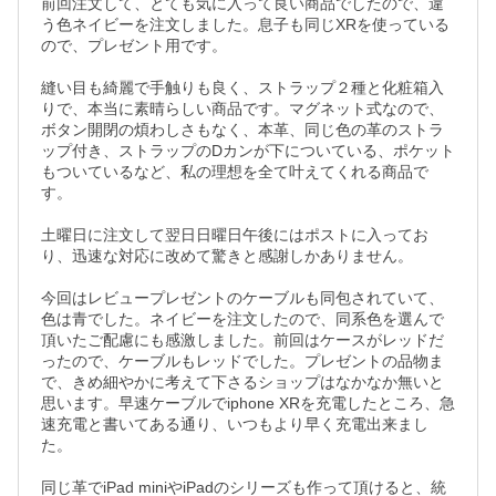
前回注文して、とても気に入って良い商品でしたので、違
う色ネイビーを注文しました。息子も同じXRを使っている
ので、プレゼント用です。

縫い目も綺麗で手触りも良く、ストラップ２種と化粧箱入
りで、本当に素晴らしい商品です。マグネット式なので、
ボタン開閉の煩わしさもなく、本革、同じ色の革のストラ
ップ付き、ストラップのDカンが下についている、ポケット
もついているなど、私の理想を全て叶えてくれる商品で
す。

土曜日に注文して翌日日曜日午後にはポストに入ってお
り、迅速な対応に改めて驚きと感謝しかありません。

今回はレビュープレゼントのケーブルも同包されていて、
色は青でした。ネイビーを注文したので、同系色を選んで
頂いたご配慮にも感激しました。前回はケースがレッドだ
ったので、ケーブルもレッドでした。プレゼントの品物ま
で、きめ細やかに考えて下さるショップはなかなか無いと
思います。早速ケーブルでiphone XRを充電したところ、急
速充電と書いてある通り、いつもより早く充電出来まし
た。

同じ革でiPad miniやiPadのシリーズも作って頂けると、統