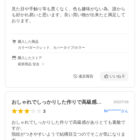
見た目や手触り等も悪くなく、色も嫌味がない為、誰から
も好かれ易いと思います。良い買い物が出来たと満足して
おります。
購入した商品
カラー/ダークレッド、カバータイプ/カラー
購入したストア
厨房用品 安吉
違反報告
いいね
0
おしゃれでしっかりした作りで高級感があ…
2022/7/18
3
fer********
さん
おしゃれでしっかりした作りで高級感がありとても素敵で
すが、

指紋がつきやすいようで結構目立つのでそこが気になりま