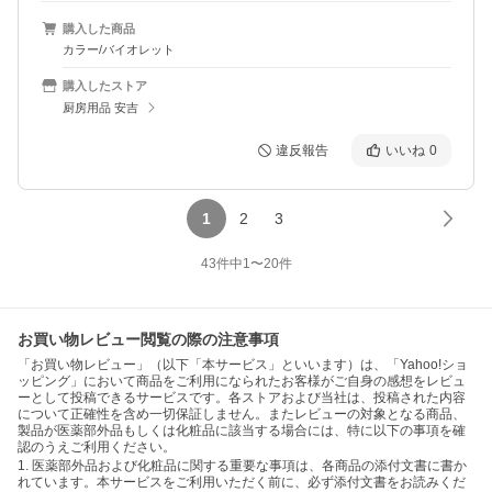
購入した商品
カラー/バイオレット
購入したストア
厨房用品 安吉
違反報告
いいね
0
1
2
3
43
件中
1
〜
20
件
お買い物レビュー閲覧の際の注意事項
「お買い物レビュー」（以下「本サービス」といいます）は、「Yahoo!ショ
ッピング」において商品をご利用になられたお客様がご自身の感想をレビュ
ーとして投稿できるサービスです。各ストアおよび当社は、投稿された内容
について正確性を含め一切保証しません。またレビューの対象となる商品、
製品が医薬部外品もしくは化粧品に該当する場合には、特に以下の事項を確
認のうえご利用ください。
1. 医薬部外品および化粧品に関する重要な事項は、各商品の添付文書に書か
れています。本サービスをご利用いただく前に、必ず添付文書をお読みくだ