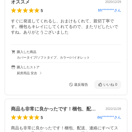
オススメ
2020/12/29
5
trh********
さん
すぐに発送してくれるし、おまけもくれて、親切丁寧で
す。梱包もキレイにしてくれてるので、またリピしたいで
すね。ありがとうございました
購入した商品
カバータイプ/ソフトタイプ、カラー/バイオレット
購入したストア
厨房用品 安吉
違反報告
いいね
0
商品も非常に良かったです！梱包、配送、…
2022/11/28
5
dej********
さん
商品も非常に良かったです！梱包、配送、連絡にすべてス