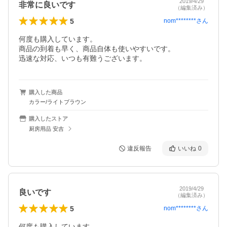
2019/4/29
非常に良いです
（編集済み）
5
nom********
さん
何度も購入しています。

商品の到着も早く、商品自体も使いやすいです。

迅速な対応、いつも有難うございます。
購入した商品
カラー/ライトブラウン
購入したストア
厨房用品 安吉
違反報告
いいね
0
2019/4/29
良いです
（編集済み）
5
nom********
さん
何度も購入しています。
