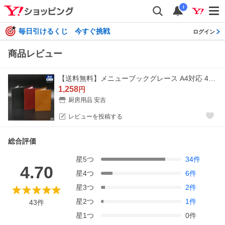
i
毎日引けるくじ 今すぐ挑戦
ログイン
商品レビュー
【送料無料】メニューブックグレース A4対応 4ページ(2枚4面) A4 PUレザー ハードカバー メニューファイル おしゃれ 縦 店舗用【メール便】
1,258
円
厨房用品 安吉
レビューを投稿する
総合評価
星
5
つ
34
件
4.70
星
4
つ
6
件
星
3
つ
2
件
星
2
つ
1
件
43
件
星
1
つ
0
件