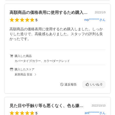
高額商品の価格表用に使用するため購入し…
2022/1/9
5
vvp********
さん
高額商品の価格表用に使用するため購入しました。しっか
りした造りで、高級感もありました。スタッフの評判も良
かったです。
購入した商品
カバータイプ/カラー、カラー/ダークレッド
購入したストア
厨房用品 安吉
違反報告
いいね
0
見た目や手触り等も悪くなく、色も嫌味が…
2022/10/10
5
ant********
さん