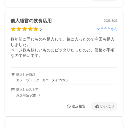
個人経営の飲食店用
2026/3/26
5
llv********
さん
数年前に同じものを購入して、気に入ったので今回も購入
しました。

ページ数も欲しいものにピッタリだったのと、価格が手頃
なので良いです。
購入した商品
カラー/ブラック、カバータイプ/カラー
購入したストア
厨房用品 安吉
違反報告
いいね
0