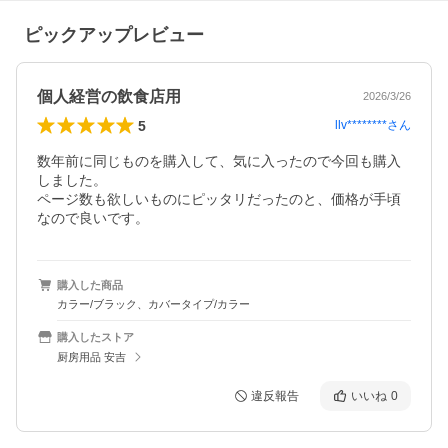
ピックアップレビュー
個人経営の飲食店用
2026/3/26
5
llv********
さん
数年前に同じものを購入して、気に入ったので今回も購入
しました。

ページ数も欲しいものにピッタリだったのと、価格が手頃
なので良いです。
購入した商品
カラー/ブラック、カバータイプ/カラー
購入したストア
厨房用品 安吉
違反報告
いいね
0