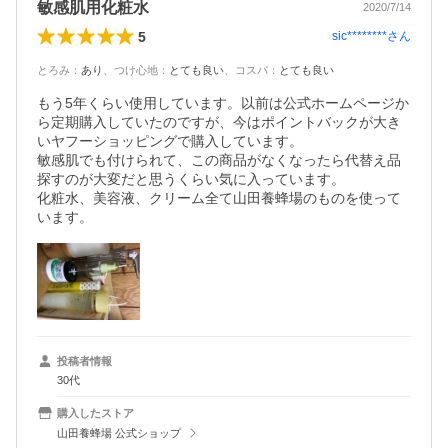
敏感肌用化粧水
2020/7/14
5
sic********
さん
とろみ
：
あり
、
つけ心地
：
とても良い
、
コスパ
：
とても良い
もう5年くらい使用しています。以前は公式ホームページか
ら定期購入していたのですが、今はポイントバックが大き
いヤフーショッピングで購入しています。

敏感肌でも付けられて、この商品がなくなったら代替え品
探すのが大変だと思うくらい気に入っています。

化粧水、美容液、クリーム全て山田養蜂場のものを使って
います。
投稿者情報
30代
購入したストア
山田養蜂場 公式ショップ