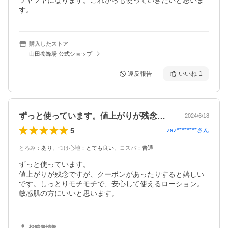
ツヤツヤになります。これからも使っていきたいと思いま
す。
購入したストア
山田養蜂場 公式ショップ
違反報告
いいね
1
ずっと使っています。値上がりが残念です…
2024/6/18
5
zaz********
さん
とろみ
：
あり
、
つけ心地
：
とても良い
、
コスパ
：
普通
ずっと使っています。

値上がりが残念ですが、クーポンがあったりすると嬉しい
です。しっとりモチモチで、安心して使えるローション。
敏感肌の方にいいと思います。
投稿者情報