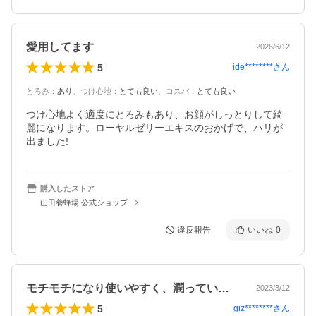
愛用してます
2026/6/12
5
ide********
さん
とろみ
：
あり
、
つけ心地
：
とても良い
、
コスパ
：
とても良い
つけ心地よく適度にとろみもあり、お顔がしっとりして綺
麗になります。ローヤルゼリーエキスのおかげで、ハリが
出ました!
購入したストア
山田養蜂場 公式ショップ
違反報告
いいね
0
モチモチになり使いやすく、潤っている実…
2023/3/12
5
giz********
さん