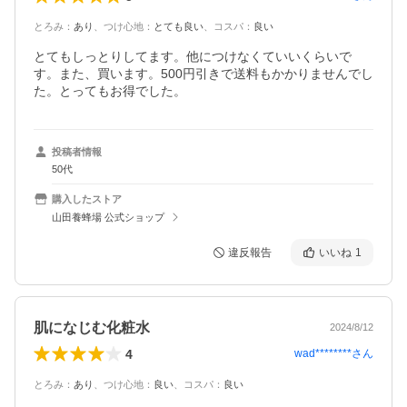
とろみ
：
あり
、
つけ心地
：
とても良い
、
コスパ
：
良い
とてもしっとりしてます。他につけなくていいくらいで
す。また、買います。500円引きで送料もかかりませんでし
た。とってもお得でした。
投稿者情報
50代
購入したストア
山田養蜂場 公式ショップ
違反報告
いいね
1
肌になじむ化粧水
2024/8/12
4
wad********
さん
とろみ
：
あり
、
つけ心地
：
良い
、
コスパ
：
良い