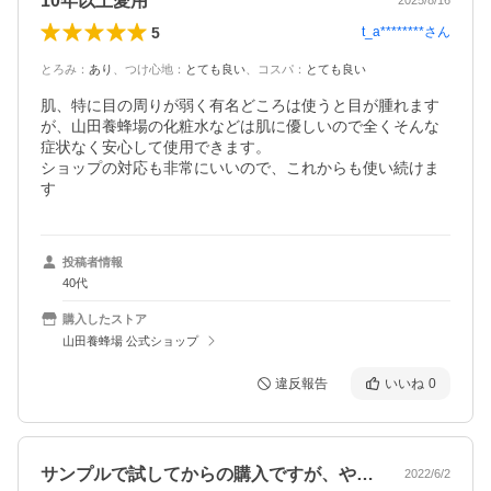
10年以上愛用
2025/8/16
5
t_a********
さん
とろみ
：
あり
、
つけ心地
：
とても良い
、
コスパ
：
とても良い
肌、特に目の周りが弱く有名どころは使うと目が腫れます
が、山田養蜂場の化粧水などは肌に優しいので全くそんな
症状なく安心して使用できます。

ショップの対応も非常にいいので、これからも使い続けま
す
投稿者情報
40代
購入したストア
山田養蜂場 公式ショップ
違反報告
いいね
0
サンプルで試してからの購入ですが、やは…
2022/6/2