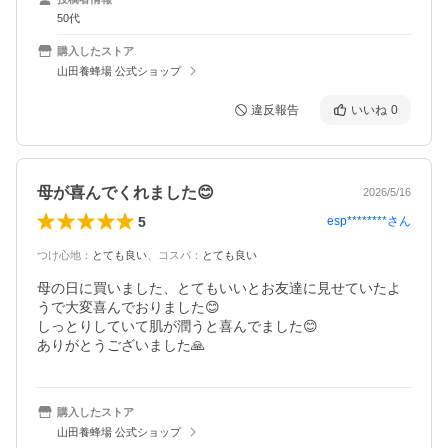
50代
購入したストア
山田養蜂場 公式ショップ
違反報告
いいね
0
母が喜んでくれました😊
2026/5/16
5
esp********
さん
つけ心地
：
とても良い
、
コスパ
：
とても良い
母の日に買いました、とてもいいとお友達に見せていたよ
うで大変喜んでおりました😊

しっとりしていて肌が潤うと喜んでました😊

ありがとうございました🙏
購入したストア
山田養蜂場 公式ショップ