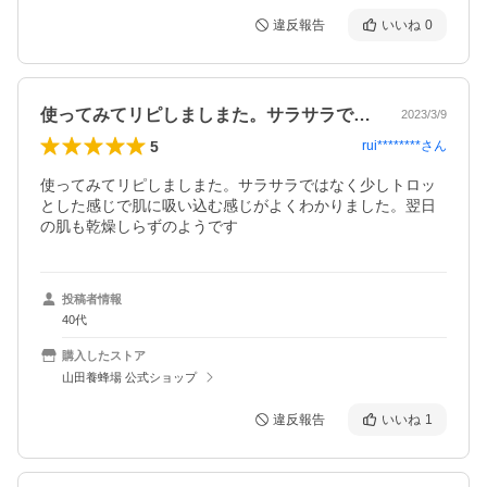
違反報告
いいね
0
使ってみてリピしましまた。サラサラでは…
2023/3/9
5
rui********
さん
使ってみてリピしましまた。サラサラではなく少しトロッ
とした感じで肌に吸い込む感じがよくわかりました。翌日
の肌も乾燥しらずのようです
投稿者情報
40代
購入したストア
山田養蜂場 公式ショップ
違反報告
いいね
1