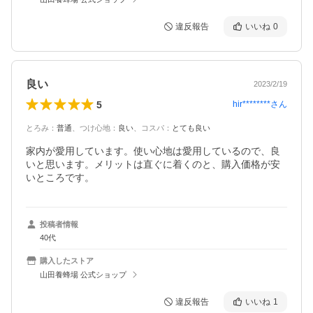
違反報告
いいね
0
良い
2023/2/19
5
hir********
さん
とろみ
：
普通
、
つけ心地
：
良い
、
コスパ
：
とても良い
家内が愛用しています。使い心地は愛用しているので、良
いと思います。メリットは直ぐに着くのと、購入価格が安
いところです。
投稿者情報
40代
購入したストア
山田養蜂場 公式ショップ
違反報告
いいね
1