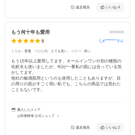
違反報告
いいね
4
もう何十年も愛用
2025/3/24
5
t_a********
さん
とろみ
：
普通
、
つけ心地
：
とても良い
、
コスパ
：
良い
もう15年以上愛用してます、オールインワンや別の種類の
化粧水も使いましたが、RJが一番私の肌には合っている気
がしてます。

他社の敏感肌用というのも使用したこともありますが、目
の周りの肌がすごく弱い私でも、こちらの商品では荒れた
こともないです。
購入したストア
山田養蜂場 公式ショップ
違反報告
いいね
2