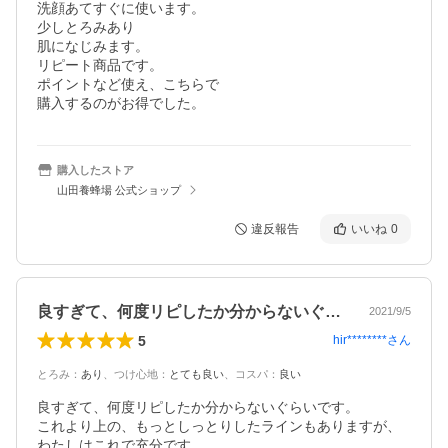
洗顔あてすぐに使います。

少しとろみあり

肌になじみます。

リピート商品です。

ポイントなど使え、こちらで

購入するのがお得でした。
購入したストア
山田養蜂場 公式ショップ
違反報告
いいね
0
良すぎて、何度リピしたか分からないぐら…
2021/9/5
5
hir********
さん
とろみ
：
あり
、
つけ心地
：
とても良い
、
コスパ
：
良い
良すぎて、何度リピしたか分からないぐらいです。

これより上の、もっとしっとりしたラインもありますが、
わたしはこれで充分です。