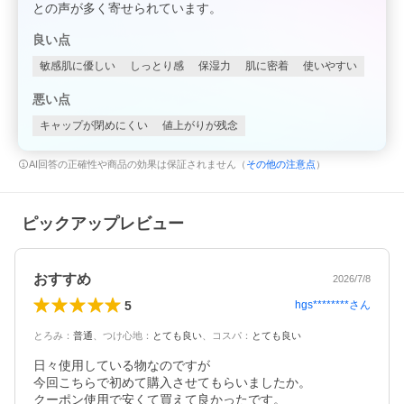
との声が多く寄せられています。
良い点
敏感肌に優しい
しっとり感
保湿力
肌に密着
使いやすい
悪い点
キャップが閉めにくい
値上がりが残念
AI回答の正確性や商品の効果は保証されません（
その他の注意点
）
ピックアップレビュー
おすすめ
2026/7/8
5
hgs********
さん
とろみ
：
普通
、
つけ心地
：
とても良い
、
コスパ
：
とても良い
日々使用している物なのですが

今回こちらで初めて購入させてもらいましたか。

クーポン使用で安くて買えて良かったです。