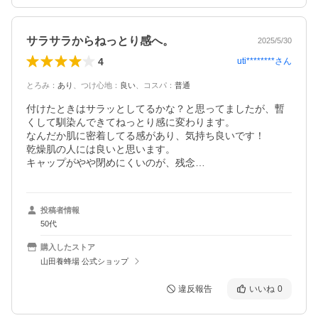
サラサラからねっとり感へ。
2025/5/30
4
uti********
さん
とろみ
：
あり
、
つけ心地
：
良い
、
コスパ
：
普通
付けたときはサラッとしてるかな？と思ってましたが、暫
くして馴染んできてねっとり感に変わります。

なんだか肌に密着してる感があり、気持ち良いです！

乾燥肌の人には良いと思います。

キャップがやや閉めにくいのが、残念…
投稿者情報
50代
購入したストア
山田養蜂場 公式ショップ
違反報告
いいね
0