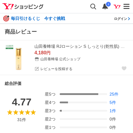
i
毎日引けるくじ 今すぐ挑戦
ログイン
商品レビュー
山田養蜂場 RJローション S しっとり(乾性肌) 化粧水 120mL ローション 美容液 美容 ローヤルゼリー スキンケア 美肌 乾燥 保湿 潤い 肌 ハリ 弾力 送料無料
4,180
円
山田養蜂場 公式ショップ
レビューを投稿する
総合評価
星
5
つ
25
件
4.77
星
4
つ
5
件
星
3
つ
1
件
星
2
つ
0
件
31
件
星
1
つ
0
件