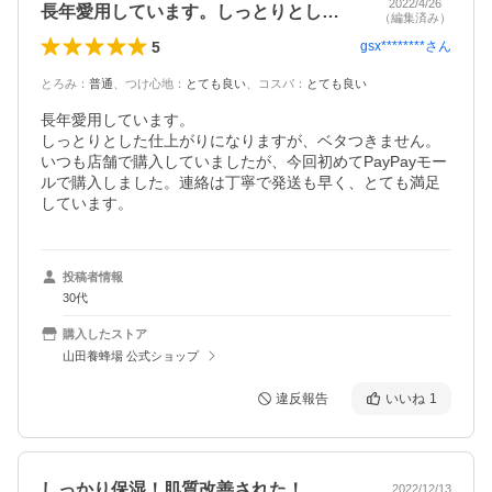
2022/4/26
長年愛用しています。しっとりとした仕上…
（編集済み）
5
gsx********
さん
とろみ
：
普通
、
つけ心地
：
とても良い
、
コスパ
：
とても良い
長年愛用しています。

しっとりとした仕上がりになりますが、ベタつきません。

いつも店舗で購入していましたが、今回初めてPayPayモー
ルで購入しました。連絡は丁寧で発送も早く、とても満足
しています。
投稿者情報
30代
購入したストア
山田養蜂場 公式ショップ
違反報告
いいね
1
しっかり保湿！肌質改善された！
2022/12/13