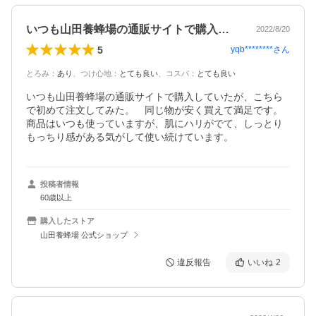
いつも山田養蜂場の通販サイトで購入して…
2022/8/20
5
yqb********
さん
とろみ
：
あり
、
つけ心地
：
とても良い
、
コスパ
：
とても良い
いつも山田養蜂場の通販サイトで購入していたが、こちら
で初めて注文してみた。　同じ物が安く買えて満足です。

商品はいつも使っていますが、肌にハリがでて、しっとり
もっちり感がある気がして使い続けています。
投稿者情報
60歳以上
購入したストア
山田養蜂場 公式ショップ
違反報告
いいね
2