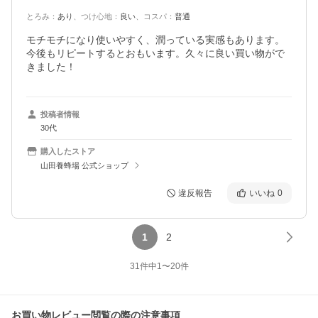
とろみ
：
あり
、
つけ心地
：
良い
、
コスパ
：
普通
モチモチになり使いやすく、潤っている実感もあります。
今後もリピートするとおもいます。久々に良い買い物がで
きました！
投稿者情報
30代
購入したストア
山田養蜂場 公式ショップ
違反報告
いいね
0
1
2
31
件中
1
〜
20
件
お買い物レビュー閲覧の際の注意事項