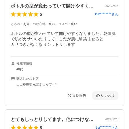
ボトルの型が変わっていて開けやすくなり…
2022/2/18
5
kur********
さん
とろみ
：
あり
、
つけ心地
：
良い
、
コスパ
：
良い
ボトルの型が変わっていて開けやすくなりました。乾燥肌
で肌がカサついたりしてましたが肌に馴染ませると

カサつきがなくなりシットリします
投稿者情報
40代
購入したストア
山田養蜂場 公式ショップ
違反報告
いいね
2
とてもしっとりしてます。他につけなくて…
2021/12/8
5
tra********
さん