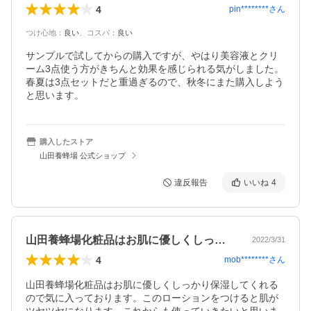
4
pin********
さん
つけ心地
：
良い
、
コスパ
：
良い
サンプルで試してからの購入ですが、やはり美容液とクリ
ーム3点使う方がきちんと効果を感じられる気がしました。

春夏は3点セットだと重過ぎるので、秋冬にまた購入しよう
と思います。
購入したストア
山田養蜂場 公式ショップ
違反報告
いいね
4
山田養蜂場化粧品はお肌に優しくしっかり…
2022/3/31
4
mob********
さん
山田養蜂場化粧品はお肌に優しくしっかり保湿してくれる
ので気に入っております。このローションをつけると肌が