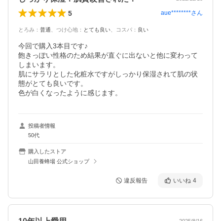
5
aue********
さん
とろみ
：
普通
、
つけ心地
：
とても良い
、
コスパ
：
良い
今回で購入3本目です♪

飽きっぽい性格のため結果が直ぐに出ないと他に変わって
しまいます。

肌にサラリとした化粧水ですがしっかり保湿されて肌の状
態がとても良いです。

色が白くなったように感じます。
投稿者情報
50代
購入したストア
山田養蜂場 公式ショップ
違反報告
いいね
4