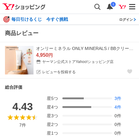
i
毎日引けるくじ 今すぐ挑戦
ログイン
商品レビュー
オンリーミネラル ONLY MINERALS / BBクリーム / 薬用 リンクルホワイト BBクリーム 25g / ヤーマン公式 ya-man
4,950
円
ヤーマン公式ストアYahoo!ショッピング店
レビューを投稿する
総合評価
星
5
つ
3
件
4.43
星
4
つ
4
件
星
3
つ
0
件
星
2
つ
0
件
7
件
星
1
つ
0
件