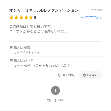
オンリーミネラルBBファンデーション
2026/3/3
5
o_k********
さん
この商品はとても良いです。

クーポンがあるととても嬉しいです。
購入した商品
サイズ/ライトオークル
購入したストア
ヤーマン公式ストアYahoo!ショッピング店
違反報告
いいね
0
1
7
件中
1
〜
7
件