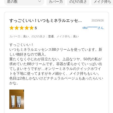
星の数
カバー力
のびの良さ
メイク持ち
すっごくいい！いつもミネラルエッセンス…
2023/9/26
5
oku********
さん
カバー力
：
良い
、
のびの良さ
：
普通
、
メイク持ち
：
良い
すっごくいい！

いつもミネラルエッセンスBBクリームを使っています。新
しい物好きなので購入。

重たくなく小じわが目立たない、上品なツヤ、50代の私が
求めていたBBクリームです。容器が柔らかくていっぱい出
てしまいそうですが…オンリーミネラルのクイックホワイ
トを下地に使ってますがキメ細かく、メイク持ちもいい。

色目は2色しかないけどナチュラルベージュもあったらいい
かな。