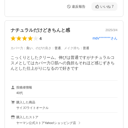
違反報告
いいね
7
ナチュラルだけどきちんと感
2025/3/4
4
mdv********
さん
カバー力
：
良い
、
のびの良さ
：
普通
、
メイク持ち
：
普通
こっくりとしたクリーム。伸びは普通ですがナチュラルコ
スメとしてはカバー力◎肌への負担もそれほど感じずきち
んとした仕上がりになるので好きです
投稿者情報
40代
購入した商品
サイズ/ライトオークル
購入したストア
ヤーマン公式ストアYahoo!ショッピング店