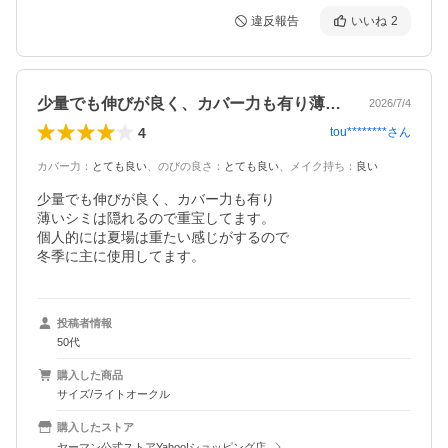
違反報告
いいね
2
少量でも伸びが良く、カバー力も有り薄い…
2026/7/4
4
tou********
さん
カバー力
：
とても良い
、
のびの良さ
：
とても良い
、
メイク持ち
：
良い
少量でも伸びが良く、カバー力も有り

薄いシミは隠れるので重宝してます。

個人的には夏場は重たい感じがするので

投稿者情報
50代
購入した商品
サイズ/ライトオークル
購入したストア
ヤーマン公式ストアYahoo!ショッピング店