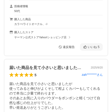
投稿者情報
50代
購入した商品
カラー/ライトオークル、-/-
購入したストア
ヤーマン公式ストアYahoo!ショッピング店
違反報告
いいね
5
届いた商品を見て小さいと思いましたが使…
2025/9/20
5
zah********
さん
届いた商品を見て小さいと思いましたが

使ってみると伸びがよくそして程よくカバーもしてくれる
ので本当に少量で終わります。

そのあとお気に入りのパウダーをポンポンと軽くつけて自
然な感じの仕上がりでした。
