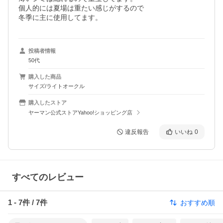
個人的には夏場は重たい感じがするので

投稿者情報
50代
購入した商品
サイズ/ライトオークル
購入したストア
ヤーマン公式ストアYahoo!ショッピング店
違反報告
いいね
0
すべてのレビュー
1
-
7
件 /
7
件
おすすめ順