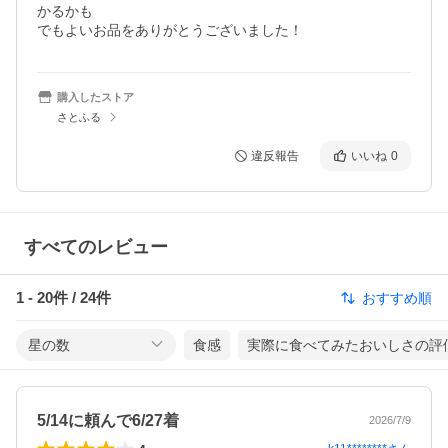
かるかも

購入したストア
さとふる
違反報告
いいね
0
すべてのレビュー
1
-
20
件 /
24
件
おすすめ順
星の数
食感
実際に食べてみたおいしさの評
5/14に頼んで6/27着
2026/7/9