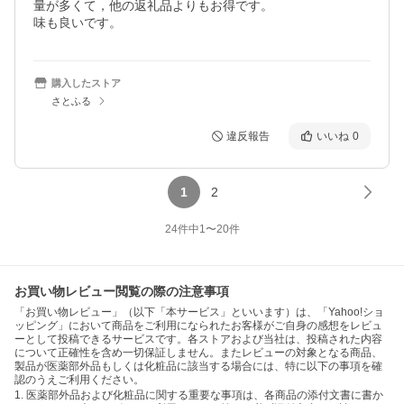
量が多くて，他の返礼品よりもお得です。

味も良いです。
購入したストア
さとふる
違反報告
いいね
0
1
2
24
件中
1
〜
20
件
お買い物レビュー閲覧の際の注意事項
「お買い物レビュー」（以下「本サービス」といいます）は、「Yahoo!ショ
ッピング」において商品をご利用になられたお客様がご自身の感想をレビュ
ーとして投稿できるサービスです。各ストアおよび当社は、投稿された内容
について正確性を含め一切保証しません。またレビューの対象となる商品、
製品が医薬部外品もしくは化粧品に該当する場合には、特に以下の事項を確
認のうえご利用ください。
1. 医薬部外品および化粧品に関する重要な事項は、各商品の添付文書に書か