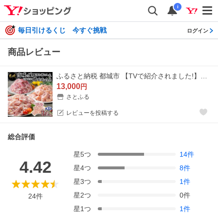
i
毎日引けるくじ 今すぐ挑戦
ログイン
商品レビュー
ふるさと納税 都城市 【TVで紹介されました!】 「高城の里」豚切り落とし&amp;宮崎県産鶏モモ・ムネ3.15kgセット
13,000
円
さとふる
レビューを投稿する
総合評価
星
5
つ
14
件
4.42
星
4
つ
8
件
星
3
つ
1
件
星
2
つ
0
件
24
件
星
1
つ
1
件