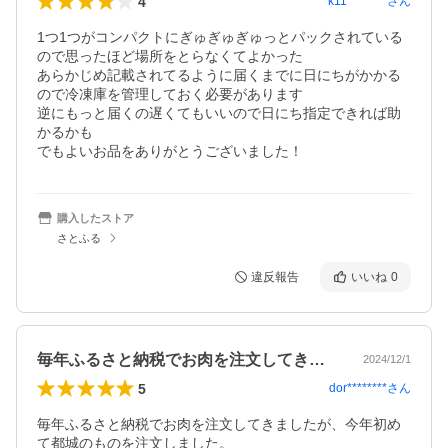
4
k11********
さん
1つ1つがコンパクトにぎゅぎゅぎゅっとパックされている
ので思ったほど場所をとらなくてよかった

あらかじめ記載されてるように届くまでに日にちがかかる
ので冷凍庫を管理しておく必要があります

逆にもっと届くの遅くてもいいので日にち指定できれば助
かるかも

購入したストア
さとふる
違反報告
いいね
0
毎年ふるさと納税でお肉を注文してきまし…
2024/12/1
5
dor********
さん
毎年ふるさと納税でお肉を注文してきましたが、今年初め
て都城のものを注文しました。
