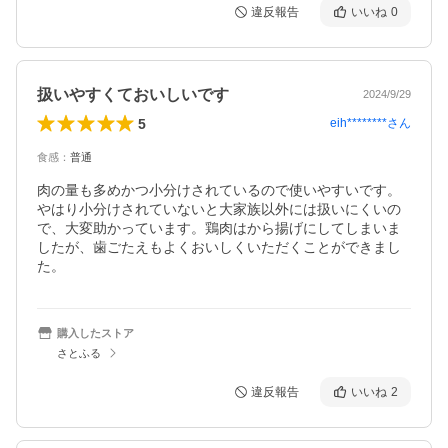
違反報告
いいね
0
扱いやすくておいしいです
2024/9/29
5
eih********
さん
食感
：
普通
肉の量も多めかつ小分けされているので使いやすいです。
やはり小分けされていないと大家族以外には扱いにくいの
で、大変助かっています。鶏肉はから揚げにしてしまいま
したが、歯ごたえもよくおいしくいただくことができまし
た。
購入したストア
さとふる
違反報告
いいね
2