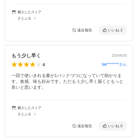
購入したストア
さとふる
違反報告
いいね
2
もう少し早く
2024/6/29
4
tak********
さん
一回で使いきれる量が1パックづつになっていて助かりま
す。食感、味も好みです。ただもう少し早く届くともっと
良いと思います。
購入したストア
さとふる
違反報告
いいね
0