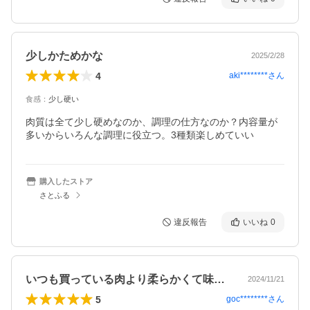
少しかためかな
2025/2/28
4
aki********
さん
食感
：
少し硬い
肉質は全て少し硬めなのか、調理の仕方なのか？内容量が
多いからいろんな調理に役立つ。3種類楽しめていい
購入したストア
さとふる
違反報告
いいね
0
いつも買っている肉より柔らかくて味が濃…
2024/11/21
5
goc********
さん