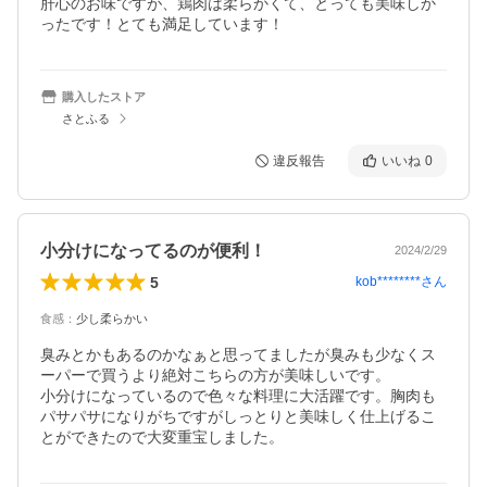
肝心のお味ですが、鶏肉は柔らかくて、とっても美味しか
ったです！とても満足しています！
購入したストア
さとふる
違反報告
いいね
0
小分けになってるのが便利！
2024/2/29
5
kob********
さん
食感
：
少し柔らかい
臭みとかもあるのかなぁと思ってましたが臭みも少なくス
ーパーで買うより絶対こちらの方が美味しいです。

小分けになっているので色々な料理に大活躍です。胸肉も
パサパサになりがちですがしっとりと美味しく仕上げるこ
とができたので大変重宝しました。