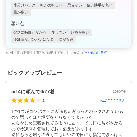
小分けパック
味が美味しい
柔らかい
使い勝手が良い
量が多い
悪い点
発送に時間がかかる
少し固い
脂身が多い
冷凍庫がパンパンになる
味が普通
AI回答の正確性や商品の効果は保証されません（
その他の注意点
）
ピックアップレビュー
5/14に頼んで6/27着
2026/7/9
4
k11********
さん
1つ1つがコンパクトにぎゅぎゅぎゅっとパックされている
ので思ったほど場所をとらなくてよかった

あらかじめ記載されてるように届くまでに日にちがかかる
ので冷凍庫を管理しておく必要があります

逆にもっと届くの遅くてもいいので日にち指定できれば助