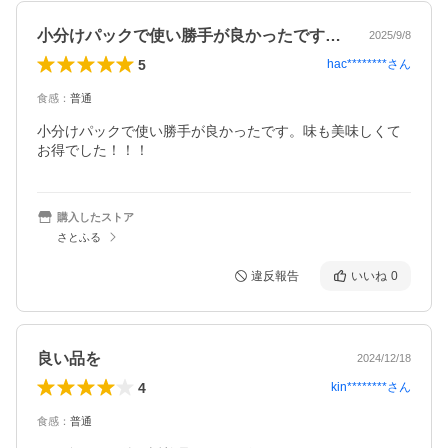
小分けパックで使い勝手が良かったです。…
2025/9/8
5
hac********
さん
食感
：
普通
小分けパックで使い勝手が良かったです。味も美味しくて
お得でした！！！
購入したストア
さとふる
違反報告
いいね
0
良い品を
2024/12/18
4
kin********
さん
食感
：
普通