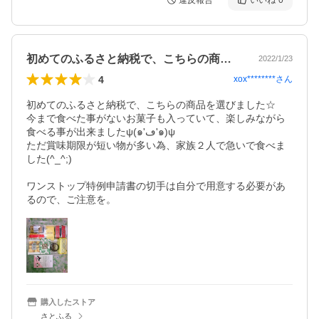
違反報告
いいね
0
初めてのふるさと納税で、こちらの商品を…
2022/1/23
4
xox********
さん
初めてのふるさと納税で、こちらの商品を選びました☆

今まで食べた事がないお菓子も入っていて、楽しみながら
食べる事が出来ましたψ(๑'ڡ'๑)ψ

ただ賞味期限が短い物が多い為、家族２人で急いで食べま
した(^_^;)

ワンストップ特例申請書の切手は自分で用意する必要があ
るので、ご注意を。
購入したストア
さとふる