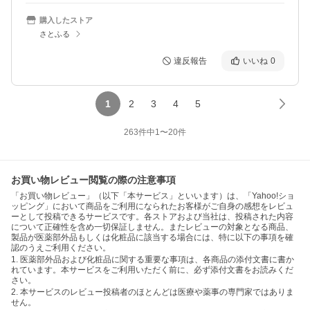
購入したストア
さとふる
違反報告
いいね
0
1
2
3
4
5
263
件中
1
〜
20
件
お買い物レビュー閲覧の際の注意事項
「お買い物レビュー」（以下「本サービス」といいます）は、「Yahoo!ショ
ッピング」において商品をご利用になられたお客様がご自身の感想をレビュ
ーとして投稿できるサービスです。各ストアおよび当社は、投稿された内容
について正確性を含め一切保証しません。またレビューの対象となる商品、
製品が医薬部外品もしくは化粧品に該当する場合には、特に以下の事項を確
認のうえご利用ください。
1. 医薬部外品および化粧品に関する重要な事項は、各商品の添付文書に書か
れています。本サービスをご利用いただく前に、必ず添付文書をお読みくだ
さい。
2. 本サービスのレビュー投稿者のほとんどは医療や薬事の専門家ではありま
せん。