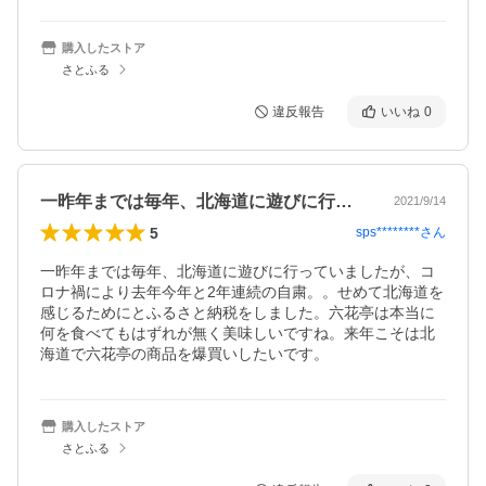
購入したストア
さとふる
違反報告
いいね
0
一昨年までは毎年、北海道に遊びに行って…
2021/9/14
5
sps********
さん
一昨年までは毎年、北海道に遊びに行っていましたが、コ
ロナ禍により去年今年と2年連続の自粛。。せめて北海道を
感じるためにとふるさと納税をしました。六花亭は本当に
何を食べてもはずれが無く美味しいですね。来年こそは北
海道で六花亭の商品を爆買いしたいです。
購入したストア
さとふる