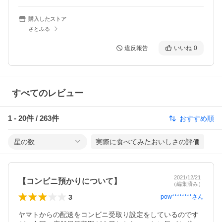
購入したストア
さとふる
違反報告
いいね
0
すべてのレビュー
1
-
20
件 /
263
件
おすすめ順
星の数
実際に食べてみたおいしさの評価
2021/12/21
【コンビニ預かりについて】
（編集済み）
3
pow********
さん
ヤマトからの配送をコンビニ受取り設定をしているのです