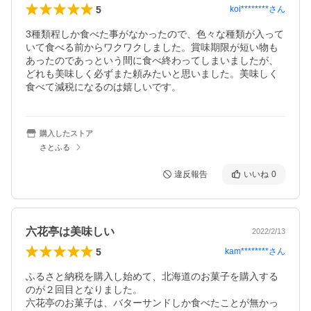
5
koi********
さん
3種類程しか食べた事がなかったので、色々な種類が入って
いて食べる前からワクワクしました。賞味期限が短い物も
あったのであっという間に食べ終わってしまいましたが、
どれも美味しく必ずまた頼みたいと思いました。美味しく
食べて減税になるのは嬉しいです。
購入したストア
さとふる
違反報告
いいね
0
六花亭は美味しい
2022/2/13
5
kam********
さん
ふるさと納税を購入し始めて、北海道のお菓子を購入する
のが２回目となりました。

六花亭のお菓子は、バターサンドしか食べたことが無かっ