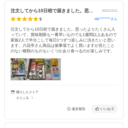
注文してから10日程で届きました。思っ…
2022/12/12
5
sta********
さん
注文してから10日程で届きました。思ったよりたくさん入
っていて、賞味期限も一番早いものでも1週間以上あるので
家族2人で半分こして毎日1つずつ楽しみに頂きたいと思い
ます。六花亭さん商品は催事場でよく買いますが見たこと
のない種類のものもいくつかあり食べるのが楽しみです。
購入したストア
さとふる
違反報告
いいね
0