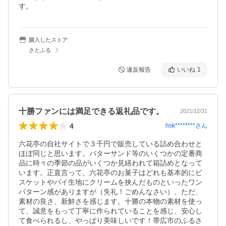
購入したストア
さとふる
違反報告
いいね
1
十勝ファンには満足できる返礼品です。
2021/12/31
4
hsk********
さん
六花亭の自社サイトで３千円で販売している詰め合わせと
ほぼ同じと思います。バターサンド等のいくつかの定番商
品に時々の季節の品がいくつか見繕われて箱詰めとなって
います。正直言って、六花亭のお菓子はどれも基本的にビ
スケットやパイ生地にクリームを挟んだものといったワン
パターン感がありますが（失礼！ごめんなさい）、ただ、
素材の良さ、新鮮さを感じます。十勝の本物の素材を使っ
て、誠意をもって丁寧に作られていることを感じ、安心し
て食べられるし、やっぱり美味しいです！帯広市のふるさ