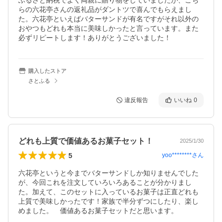
ふるさと納税でよく両親に贈り物をしていましたが、こち
らの六花亭さんの返礼品がダントツで喜んでもらえまし
た。六花亭といえばバターサンドが有名ですがそれ以外の
おやつもどれも本当に美味しかったと言っています。また
必ずリピートします！ありがとうございました！
購入したストア
さとふる
違反報告
いいね
0
どれも上質で価値あるお菓子セット！
2025/1/30
5
yoo********
さん
六花亭というと今までバターサンドしか知りませんでした
が、今回これを注文していろいろあることが分かりまし
た。加えて、このセットに入っているお菓子は正直どれも
上質で美味しかったです！家族で半分ずつにしたり、楽し
めました。　価値あるお菓子セットだと思います。