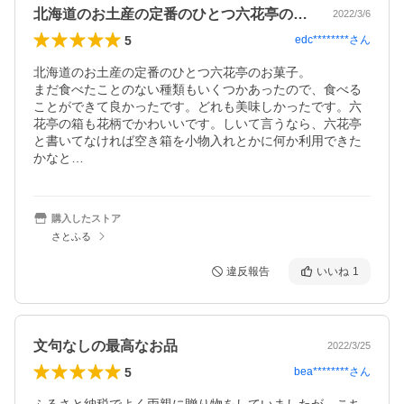
北海道のお土産の定番のひとつ六花亭のお…
2022/3/6
5
edc********
さん
北海道のお土産の定番のひとつ六花亭のお菓子。

まだ食べたことのない種類もいくつかあったので、食べる
ことができて良かったです。どれも美味しかったです。六
花亭の箱も花柄でかわいいです。しいて言うなら、六花亭
と書いてなければ空き箱を小物入れとかに何か利用できた
かなと…
購入したストア
さとふる
違反報告
いいね
1
文句なしの最高なお品
2022/3/25
5
bea********
さん