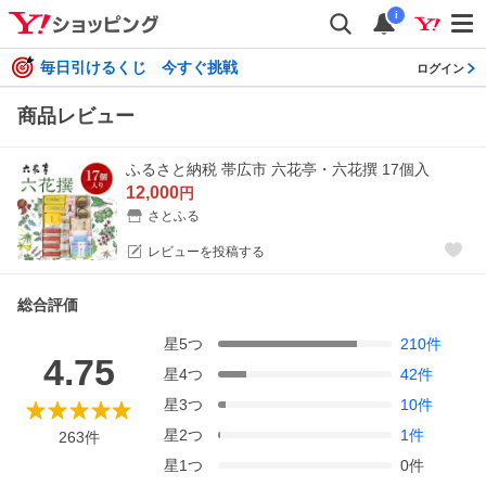
i
毎日引けるくじ 今すぐ挑戦
ログイン
商品レビュー
ふるさと納税 帯広市 六花亭・六花撰 17個入
12,000
円
さとふる
レビューを投稿する
総合評価
星
5
つ
210
件
4.75
星
4
つ
42
件
星
3
つ
10
件
星
2
つ
1
件
263
件
星
1
つ
0
件