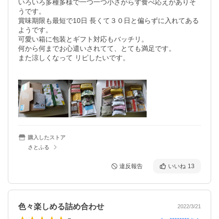
いろいろ多種多様で一つ一つ小さがらず食べ応えがありそ
うです。

賞味期限も最短で10日 長くて３０日と偏らずに入れてある
ようです。

可愛い箱に包装とギフト対応もバッチリ。

何から何までお心遣いされてて、とても満足です。

また涼しくなって リピしたいです。

購入したストア
さとふる
違反報告
いいね
13
色々楽しめる詰め合わせ
2022/3/21