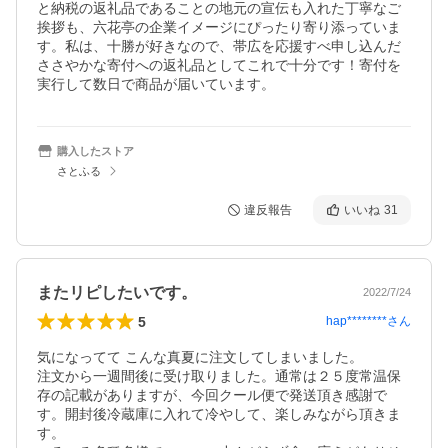
と納税の返礼品であることの地元の宣伝も入れた丁寧なご
挨拶も、六花亭の企業イメージにぴったり寄り添っていま
す。私は、十勝が好きなので、帯広を応援すべ申し込んだ
ささやかな寄付への返礼品としてこれで十分です！寄付を
実行して数日で商品が届いています。
購入したストア
さとふる
違反報告
いいね
31
またリピしたいです。
2022/7/24
5
hap********
さん
気になってて こんな真夏に注文してしまいました。

注文から一週間後に受け取りました。通常は２５度常温保
存の記載がありますが、今回クール便で発送頂き感謝で
す。開封後冷蔵庫に入れて冷やして、楽しみながら頂きま
す。
