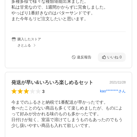
多種多様で様々な種類堪能出来ました。

私は甘党なので、1週間かからずに完食しました。

やっぱり1番好きなのはバターサンドです。

また今年もリピ注文したいと思います。
購入したストア
さとふる
違反報告
いいね
0
発送が早い&いろいろ楽しめるセット
2021/11/28
3
kao********
さん
今までのふるさと納税で1番配送が早かったです。

食べたことのない商品も多くて楽しめましたが、ものによ
って好みが分かれる味のものも多かったです。

日付けが短く、室温で溶けてしまうものもあったのでもう
少し扱いやすい商品も入れて欲しいです。