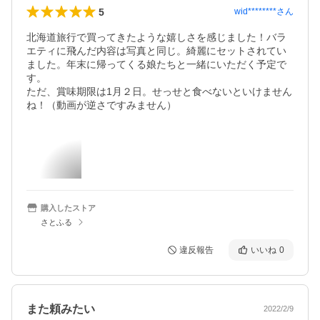
5
wid********
さん
北海道旅行で買ってきたような嬉しさを感じました！バラ
エティに飛んだ内容は写真と同じ。綺麗にセットされてい
ました。年末に帰ってくる娘たちと一緒にいただく予定で
す。

ただ、賞味期限は1月２日。せっせと食べないといけません
ね！（動画が逆さですみません）
購入したストア
さとふる
違反報告
いいね
0
また頼みたい
2022/2/9