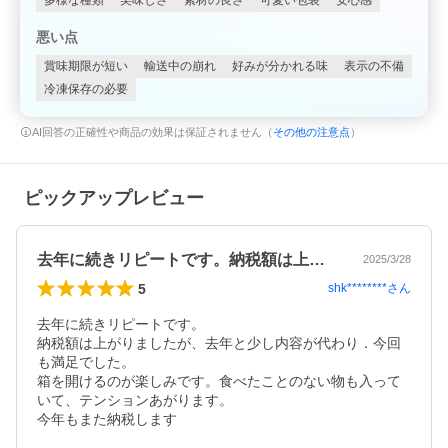
多様な種類
美味しさ
素材の良さ
可愛い包装
安心感
悪い点
賞味期限が短い
輸送中の崩れ
好みが分かれる味
表示の不備
冷凍保存の必要
AI回答の正確性や商品の効果は保証されません（
その他の注意点
）
ピックアップレビュー
去年に続きリピートです。納税額は上がり…
2025/3/28
5
shk********
さん
去年に続きリピートです。

納税額は上がりましたが、去年と少し内容が代わり．今回
も満足でした。

箱を開けるのが楽しみです。食べたことのない物も入って
いて、テンションあがります。

今年もまた納税します