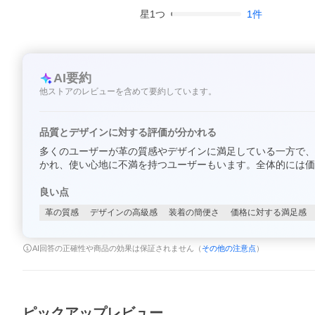
星
1
つ
1
件
AI要約
他ストアのレビューを含めて要約しています。
品質とデザインに対する評価が分かれる
多くのユーザーが革の質感やデザインに満足している一方で、
かれ、使い心地に不満を持つユーザーもいます。全体的には価
良い点
革の質感
デザインの高級感
装着の簡便さ
価格に対する満足感
AI回答の正確性や商品の効果は保証されません（
その他の注意点
）
ピックアップレビュー