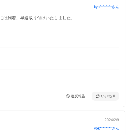
kyo********
さん
には到着、早速取り付けいたしました。

違反報告
いいね
0
2024/2/9
yok********
さん