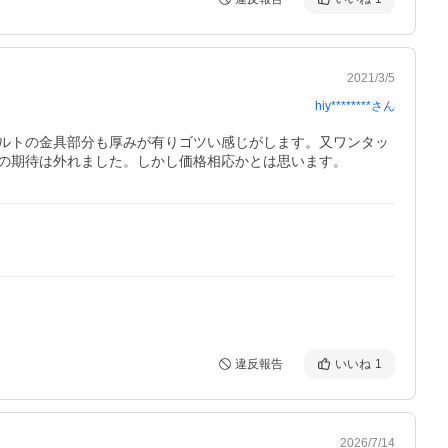
2021/3/5
hiy********
さん
ルトの金具部分も厚みが有りゴツい感じがします。又ワンタッ
の期待は外れました。しかし価格相応かとは思います。
違反報告
いいね
1
2026/7/14