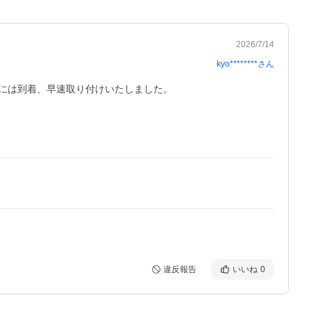
2026/7/14
kyo********
さん
には到着、早速取り付けいたしました。

違反報告
いいね
0