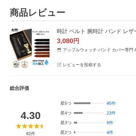
商品レビュー
時計 ベルト 腕時計 バンド レザー 
3,080
円
アップルウォッチ バンド カバー専門 Ar
レビューを投稿する
総合評価
星
5
つ
45
件
4.30
星
4
つ
23
件
星
3
つ
9
件
星
2
つ
4
件
82
件