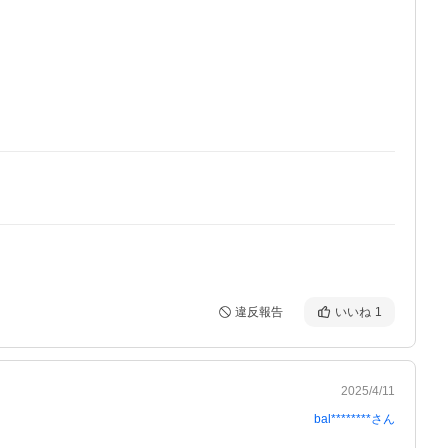
違反報告
いいね
1
2025/4/11
bal********
さん