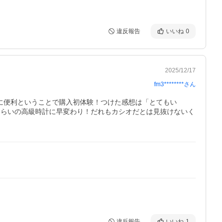
違反報告
いいね
0
2025/12/17
fm3********
さん
に便利ということで購入初体験！つけた感想は「とてもい
くらいの高級時計に早変わり！だれもカシオだとは見抜けないく
違反報告
いいね
1