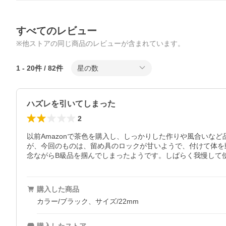
すべてのレビュー
※他ストアの同じ商品のレビューが含まれています。
1
-
20
件 /
82
件
星の数
ハズレを引いてしまった
2
以前Amazonで茶色を購入し、しっかりした作りや風合いな
が、今回のものは、留め具のロックが甘いようで、付けて体を
念ながらB級品を掴んでしまったようです。しばらく我慢して
購入した商品
カラー/ブラック、サイズ/22mm