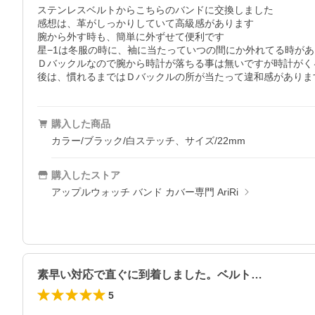
ステンレスベルトからこちらのバンドに交換しました

感想は、革がしっかりしていて高級感があります

腕から外す時も、簡単に外ずせて便利です

星−1は冬服の時に、袖に当たっていつの間にか外れてる時があ
Ｄバックルなので腕から時計が落ちる事は無いですが時計がく
購入した商品
カラー/ブラック/白ステッチ、サイズ/22mm
購入したストア
アップルウォッチ バンド カバー専門 AriRi
素早い対応で直ぐに到着しました。ベルト…
5