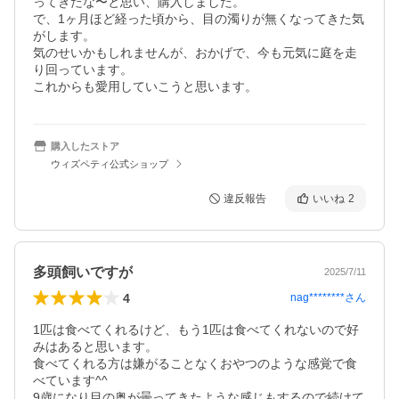
ってきたな〜と思い、購入しました。

で、1ヶ月ほど経った頃から、目の濁りが無くなってきた気
がします。

気のせいかもしれませんが、おかげで、今も元気に庭を走
り回っています。

購入したストア
ウィズペティ公式ショップ
違反報告
いいね
2
多頭飼いですが
2025/7/11
4
nag********
さん
1匹は食べてくれるけど、もう1匹は食べてくれないので好
みはあると思います。

食べてくれる方は嫌がることなくおやつのような感覚で食
べています^^

9歳になり目の奥が曇ってきたような感じもするので続けて