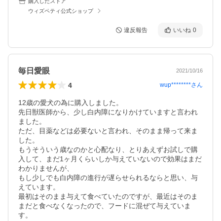
購入したストア
ウィズペティ公式ショップ
違反報告
いいね
0
毎日愛眼
2021/10/16
4
wup********
さん
12歳の愛犬の為に購入しました。

先日獣医師から、少し白内障になりかけていますと言われ
ました。

ただ、目薬などは必要ないと言われ、そのまま帰って来ま
した。

もうそういう歳なのかと心配なり、とりあえずお試しで購
入して、まだ1ヶ月くらいしか与えていないので効果はまだ
わかりませんが、

もし少しでも白内障の進行が遅らせられるならと思い、与
えています。

最初はそのまま与えて食べていたのですが、最近はそのま
まだと食べなくなったので、フードに混ぜて与えていま
す。
