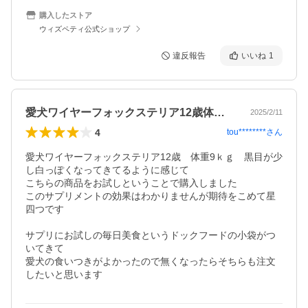
購入したストア
ウィズペティ公式ショップ
違反報告
いいね
1
愛犬ワイヤーフォックステリア12歳体重…
2025/2/11
4
tou********
さん
愛犬ワイヤーフォックステリア12歳　体重9ｋｇ　黒目が少
し白っぽくなってきてるように感じて

こちらの商品をお試しということで購入しました

このサプリメントの効果はわかりませんが期待をこめて星
四つです

サプリにお試しの毎日美食というドックフードの小袋がつ
いてきて

愛犬の食いつきがよかったので無くなったらそちらも注文
したいと思います