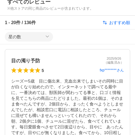
すべてのレビュー
※他ストアの同じ商品のレビューが含まれています。
1
-
20
件 /
136
件
おすすめ順
星の数
2025/9/26
目の濁り予防
（編集済み）
5
fxp********
さん
シーズー5歳　目に傷出来、充血出来でしまいその同時に目
が白くなり始めたので、インターネットで調べてる最中
に、一番決めては、獣医師が関わってる事と、口ゴミ情報
を見てこちらの商品にたどりました。最初の1個は、そのま
ま食べたんですが、2個目から、まったく食べようとしませ
んでしたが、相談窓口に電話に相談したところ、チュール
に混ぜても構いませんっといってくれたので、それから
朝、2個夕に1個、チュールに混ぜたら、食べてくれていま
す。毎日愛眼食べさせて2日後辺りから、目やに　あったん
ですが、目やにが無くなりました。食べてから、10日程し