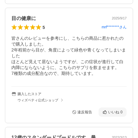
目の健康に
2025/9/17
5
mrf********
さん
皆さんのレビューを参考にし、こちらの商品に惹かれたの
で購入しました。

2年程前から目が、角度によって緑色や青くなってしまいま
した

ほとんど見えて居ないようですが、この症状が進行して白
内障にならないように、こちらのサプリを飲ませます。

7種類の成分配合なので、期待しています。
購入したストア
ウィズペティ公式ショップ
違反報告
いいね
0
12歳のスタンダードプードルです。最近…
2022/3/13