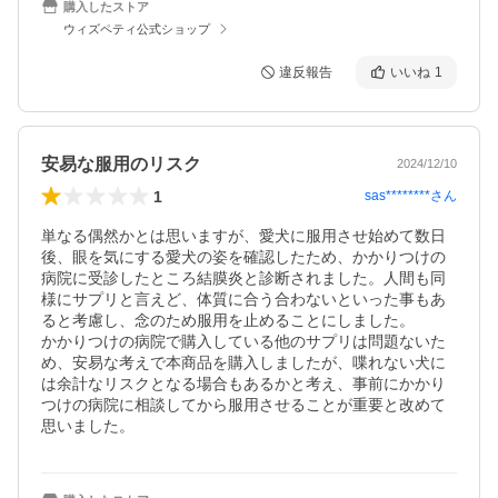
購入したストア
ウィズペティ公式ショップ
違反報告
いいね
1
安易な服用のリスク
2024/12/10
1
sas********
さん
単なる偶然かとは思いますが、愛犬に服用させ始めて数日
後、眼を気にする愛犬の姿を確認したため、かかりつけの
病院に受診したところ結膜炎と診断されました。人間も同
様にサプリと言えど、体質に合う合わないといった事もあ
ると考慮し、念のため服用を止めることにしました。

かかりつけの病院で購入している他のサプリは問題ないた
め、安易な考えで本商品を購入しましたが、喋れない犬に
は余計なリスクとなる場合もあるかと考え、事前にかかり
つけの病院に相談してから服用させることが重要と改めて
思いました。