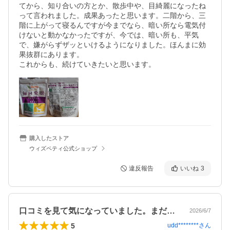
てから、知り合いの方とか、散歩中や、目綺麗になったね
って言われました。成果あったと思います。二階から、三
階に上がって寝るんですが今までなら、暗い所なら電気付
けないと動かなかったですが、今では、暗い所も、平気
で、嫌がらずザッといけるようになりました。ほんまに効
果抜群にあります。

購入したストア
ウィズペティ公式ショップ
違反報告
いいね
3
口コミを見て気になっていました。まだ5…
2026/6/7
5
udd********
さん