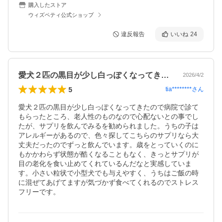
購入したストア
ウィズペティ公式ショップ
違反報告
いいね
24
愛犬２匹の黒目が少し白っぽくなってきた…
2026/4/2
5
tia********
さん
愛犬２匹の黒目が少し白っぽくなってきたので病院で診て
もらったところ、老人性のものなので心配ないとの事でし
たが、サプリを飲んでみるを勧められました。うちの子は
アレルギーがあるので、色々探してこちらのサプリなら大
丈夫だったのでずっと飲んでいます。歳をとっていくのに
もかかわらず状態が酷くなることもなく、きっとサプリが
目の老化を食い止めてくれているんだなと実感していま
す。小さい粒状で小型犬でも与えやすく、うちはご飯の時
に混ぜてあげてますが気づかず食べてくれるのでストレス
フリーです。