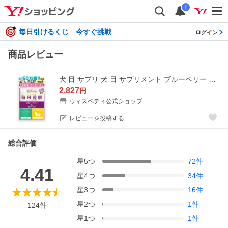
i
毎日引けるくじ 今すぐ挑戦
ログイン
商品レビュー
犬 目 サプリ 犬 目 サプリメント ブルーベリー ルテイン グリーンプロポリス アスタキサンチン メグスリノキ ムラサキイモ カシス 涙やけ 涙焼け（毎日愛眼）
2,827
円
ウィズペティ公式ショップ
レビューを投稿する
総合評価
星
5
つ
72
件
4.41
星
4
つ
34
件
星
3
つ
16
件
星
2
つ
1
件
124
件
星
1
つ
1
件