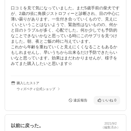
口コミを見て気になっていました。まだ5歳手前の柴犬です
が、2歳の頃に角膜ジストロフィーと診断され、目の中心に
薄い曇りがあります。一生付き合っていくもので、見えに
くいということはないようで、緊急性はないものの、何か
と目のトラブルが多く、心配でした。何か少しでも予防的
なことできないかなと思っている時にこのサプリを見つけ
ました。朝、夜とご飯の時に与えています。

これから年齢を重ねていくと見えにくくなることもあるか
もしれませんし、早いうちから出来るだけ予防できたらい
いなと思っています。効果はまだわかりませんが、様子を
みてまた購入したいと思います☆
購入したストア
ウィズペティ公式ショップ
違反報告
いいね
0
2021/9/2
以前に戻った。
（編集済み）