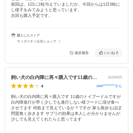
前回は、1日に2粒与えていましだか、今回からは1日3粒に
し様子をみてみようと思っています。

購入したストア
ウィズペティ公式ショップ
違反報告
いいね
0
飼い犬の白内障に再々購入です11歳のト…
2025/8/25
4
saw********
さん
飼い犬の白内障に再々購入です 11歳のトイプードルですが
白内障進行が早く少しでも進行しない様フードに混ぜ食べ
させてます 何処まで見えているか？ですが 家も散歩もほぼ
問題無く歩きます サプリの効果は本人しか分かりませんが
少しでも見えてくれたらと思ってます