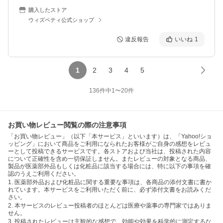
購入したストア
ウィズペティ公式ショップ
違反報告
いいね
1
1
2
3
4
5
136
件中
1
〜
20
件
お買い物レビュー閲覧の際の注意事項
「お買い物レビュー」（以下「本サービス」といいます）は、「Yahoo!ショ
ッピング」において商品をご利用になられたお客様がご自身の感想をレビュ
ーとして投稿できるサービスです。各ストアおよび当社は、投稿された内容
について正確性を含め一切保証しません。またレビューの対象となる商品、
製品が医薬部外品もしくは化粧品に該当する場合には、特に以下の事項を確
認のうえご利用ください。
1. 医薬部外品および化粧品に関する重要な事項は、各商品の添付文書に書か
れています。本サービスをご利用いただく前に、必ず添付文書をお読みくだ
さい。
2. 本サービスのレビュー投稿者のほとんどは医療や薬事の専門家ではありま
せん。
3. 投稿されたレビューは主観的な感想で、効能や効果を科学的に測定するな