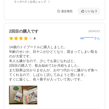
ウィズペティ公式ショップ
違反報告
いいね
3
2回目の購入です
2024/2/12
4
alo********
さん
14歳のトイプードルに購入しました。

年齢のせいか、目ヤニがひどくなり、固まってしまい取る
のが大変です。

本人も嫌がるので、少しでも楽になればと。

2回目の購入で、飲み始めて1か月経ちました。

まだ効果は分かりませんが、おやつ代わりに嫌がらず食べ
てくれるので、しばらく試してみようと思います。

すぐに届くし、色々冊子が入っていて良いです。