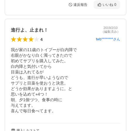
違反報告
いいね
0
2019/2/10
進行よ、止まれ！
（編集済み）
4
twb********
さん
我が家の11歳のトイプーが白内障で

右眼がかなり白く濁ってきたので

初めてサプリを購入してみた。

白内障と気付いてから

目薬は入れてるが

どうも、進行が早いようなので

サプリと目薬を使おうと決意。

どうか効果がありますように。と

思いを込めて⭐︎4つ！

朝、夕1個づつ、食事の時に

与えてます。

喜んで毎日食べてます。
購入したストア