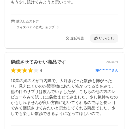
もう少し続けてみようと思います。
購入したストア
ウィズペティ公式ショップ
違反報告
いいね
13
継続させてみたい商品です
2024/7/1
4
sje********
さん
10歳の姉の犬が白内障で、大好きだった散歩も怖がった
り、見えにくいのか障害物にあたり怖がってる姿をみて、
他の目のサプリは飲んでいましたが、こちらの他の方のレ
ビューをみて試しに1袋飲ませてみました、少し気持ちなの
かもしれませんが良い方向にむいてくれるのではと長い目
でみて継続させてみたいと思わしてくれる商品でした。少
しでも楽しい散歩できるようになってほしいので。