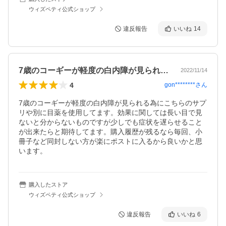
ウィズペティ公式ショップ
違反報告
いいね
14
7歳のコーギーが軽度の白内障が見られる…
2022/11/14
4
gon********
さん
7歳のコーギーが軽度の白内障が見られる為にこちらのサプ
リや別に目薬を使用してます。効果に関しては長い目で見
ないと分からないものですが少しでも症状を遅らせること
が出来たらと期待してます。購入履歴が残るなら毎回、小
冊子など同封しない方が楽にポストに入るから良いかと思
います。
購入したストア
ウィズペティ公式ショップ
違反報告
いいね
6