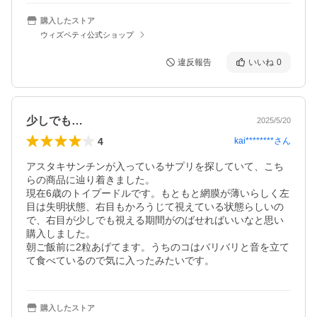
購入したストア
ウィズペティ公式ショップ
違反報告
いいね
0
少しでも…
2025/5/20
4
kai********
さん
アスタキサンチンが入っているサプリを探していて、こち
らの商品に辿り着きました。

現在6歳のトイプードルです。もともと網膜が薄いらしく左
目は失明状態、右目もかろうじて視えている状態らしいの
で、右目が少しでも視える期間がのばせればいいなと思い
購入しました。

朝ご飯前に2粒あげてます。うちのコはバリバリと音を立て
て食べているので気に入ったみたいです。
購入したストア