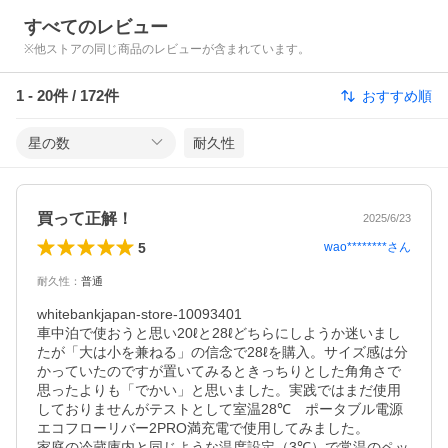
すべてのレビュー
※他ストアの同じ商品のレビューが含まれています。
1
-
20
件 /
172
件
おすすめ順
星の数
耐久性
買って正解！
2025/6/23
5
wao********
さん
耐久性
：
普通
whitebankjapan-store-10093401

車中泊で使おうと思い20ℓと28ℓどちらにしようか迷いまし
たが「大は小を兼ねる」の信念で28ℓを購入。サイズ感は分
かっていたのですが置いてみるときっちりとした角角さで
思ったよりも「でかい」と思いました。実践ではまだ使用
しておりませんがテストとして室温28℃　ポータブル電源
エコフローリバー2PRO満充電で使用してみました。

家庭の冷蔵庫内と同じような温度設定（3℃）で常温のペッ