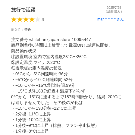
2025/7/28
旅行で活躍
（編集済み）
4
man********
さん
耐久性
：
普通
注文番号:whitebankjapan-store-10095447

商品到着後6時間以上放置して電源ONし試運転開始。

商品動作状況

①設置環境:室内で室内温度25°C〜26°C

②設定温度:マイナス20°C

③表示板の庫内温度の状況

・0°Cから−5°C到達時間:36分

・−5°Cから−10°C到達時間:52分

・−10°Cから−15°C到達時間:99分

・−15°C以降163分経過も温度下がらず

0°Cから−15°Cに達するまで187時間掛かり、結局−20°Cに
は達しませんでした。その後の変化は

・−15°Cから190分後−12°Cに上昇

・2分後−11°Cに上昇

・1分後−10°Cに上昇

・1分後−9°Cに上昇（排熱、ファン停止状態）

・1分後−8°Cに上昇
