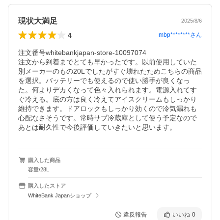
現状大満足
2025/8/6
4
mbp********
さん
注文番号whitebankjapan-store-10097074

注文から到着までとても早かったです。以前使用していた
別メーカーのもの20Lでしたがすぐ壊れたためこちらの商品
を選択。バッテリーでも使えるので使い勝手が良くなっ
た。何よりデカくなって色々入れられます。電源入れてす
ぐ冷える。底の方は良く冷えてアイスクリームもしっかり
維持できます。ドアロックもしっかり効くので冷気漏れも
心配なさそうです。常時サブ冷蔵庫として使う予定なので
あとは耐久性で今後評価していきたいと思います。
購入した商品
容量/28L
購入したストア
WhiteBank Japanショップ
違反報告
いいね
0