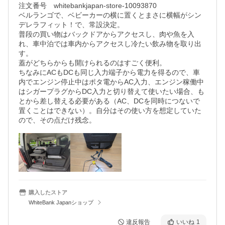
注文番号　whitebankjapan-store-10093870

ベルランゴで、ベビーカーの横に置くとまさに横幅がシン
デレラフィット！で、常設決定。

普段の買い物はバックドアからアクセスし、肉や魚を入
れ、車中泊では車内からアクセスし冷たい飲み物を取り出
す。

蓋がどちらからも開けられるのはすごく便利。

ちなみにACもDCも同じ入力端子から電力を得るので、車
内でエンジン停止中はポタ電からAC入力、エンジン稼働中
はシガープラグからDC入力と切り替えて使いたい場合、も
とから差し替える必要がある（AC、DCを同時につないで
置くことはできない）。自分はその使い方を想定していた
ので、その点だけ残念。
購入したストア
WhiteBank Japanショップ
違反報告
いいね
1