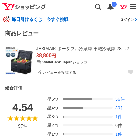
i
毎日引けるくじ 今すぐ挑戦
ログイン
商品レビュー
JESIMAIK ポータブル冷蔵庫 車載冷蔵庫 28L -20℃〜10℃ 急速冷凍 バッテリー内蔵可 静音 防災 冷凍庫 車中泊 キャンプ 花見 E28
38,800
円
WhiteBank Japanショップ
レビューを投稿する
総合評価
星
5
つ
56
件
4.54
星
4
つ
39
件
星
3
つ
1
件
星
2
つ
0
件
97
件
星
1
つ
1
件