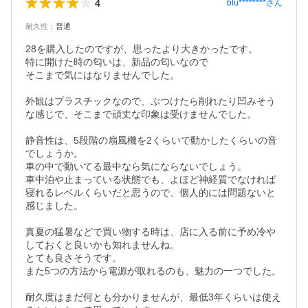
4
blu********
さん
耐久性
：
普通
28を購入したのですが、思ったより大きかったです。

特に開けた時の匂いは、新品の匂いなので

そこまで気にはなりませんでした。

外観はプラスチックなので、ぶつけたら削れたり凹みそう
な感じで、そこまで頑丈な印象は受けませんでした。

静音性は、5段階の扇風機を2くらいで動かしたくらいの音
でしょうか。

車の中で動いてる最中なら気にならないでしょう。

車中泊や止まっている状態でも、よほど神経質でなければ
寝れるレベルくらいだと思うので、個人的には問題ないと
感じました。

真夏の猛暑などで買い物する時は、店に入る前に予め冷や
しておくと良いかも知れませんね。

とても良さそうです。

また5つの方法から電源が取れるのも、魅力の一つでした。

耐久度はまだ何とも分かりませんが、最低3年くらいは使え