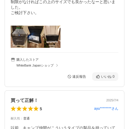
制限がなければこの上のサイズでも良かったなーと思いま
した。

ご検討下さい。

購入したストア
WhiteBank Japanショップ
違反報告
いいね
0
買って正解！
2025/7/4
5
ayu********
さん
耐久性
：
普通
以前、キャンプ仲間がこういうタイプの製品を持っていて