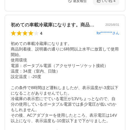
違反報告
いいね
4
初めての車載冷蔵庫になります。商品到着…
2025/8/31
4
for********
さん
初めての車載冷蔵庫になります。

商品到着後、説明書の通りに6時間以上水平に放置して使用
開始。

使用環境

電源：ポータブル電源（アクセサリーソケット接続）

温度：34度（室内、日陰）

設定温度：-20度

この条件で8時間ほど運転しましたが、表示温度が-3度以下
になることがありませんでした。

冷蔵庫の表示窓にでている電圧が13Vちょっとなので、自
分の使用しているポータブル電源では多少電圧が低いのか
もしれません。

その後、ACアダプターを使用したところ、表示電圧は14V
以上になり、表示温度も-10度以下まで下がりました。
