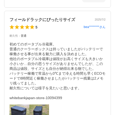
フィールドラックにぴったりサイズ
2025/7/2
5
bea********
さん
耐久性
：
普通
初めてのポータブル冷蔵庫。

普通のクーラーボックスは持っていましたがバッテリーで
稼働させる事が出来る魅力に購入を決めました。

他社のポータブル冷蔵庫は値段がお高くサイズも大きいか
小さいか…自分の思うサイズがありませんでしたが、この
商品は値段、サイズとも自分が納得出来る物でした。

バッテリー稼働で常温から0℃まで冷える時間も早くECOモ
ードで8時間近く稼働させましたがバッテリー残量は2メモ
リ残ってました。

耐久性については様子を見たいと思います。

whitebankjapan-store-10094399