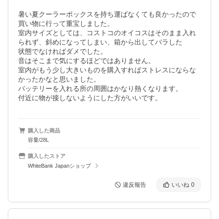
暑い夏クーラーボックスを持ち運ばなくても良かったので
買い物に行って重宝しました。

室内サイズとしては、コストコのオイコスはそのまま入れ
られず、斜めになってしまい、箱から出してバラした

状態でなければダメでした。

音はそこまで気にするほどではありません。

室内がもう少し大きいものを購入すればストレスにならな
かったかなと思いました。

バッテリーを入れる所の周囲はかなり熱くなります。

付近に物が接しないようにした方がいいです。
購入した商品
容量/28L
購入したストア
WhiteBank Japanショップ
違反報告
いいね
0