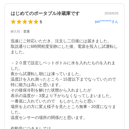
はじめてのポータブル冷蔵庫です
2025/6/25
5
jun********
さん
耐久性
：
普通
迅速にご対応いただき、注文し二日後には届きました。

取説通りに6時間程度安静にした後、電源を投入し試運転し
ました。

－２０度で設定しペットボトルに水を入れたものを入れま
した。

夜から試運転し朝には凍っていました。

温度計を入れ測ったところ－15度以下までなっていたので

特に能力は高いと思います。

その後保冷剤を解けた状態から入れましたが

表示の温度が－3度より下がらなくなってしまいました。

一番底に入れていたので　もしかしたらと思い

場所を上の方に変え様子を見たところ無事－20度になりま
した。

温度センサーの場所の関係だと思います。

作動音につきましては
