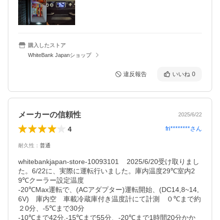
購入したストア
WhiteBank Japanショップ
違反報告
いいね
0
メーカーの信頼性
2025/6/22
4
fri********
さん
耐久性
：
普通
whitebankjapan-store-10093101    2025/6/20受け取りまし
た。6/22に、実際に運転行いました。庫内温度29℃室内2
9℃クーラー設定温度

-20℃Max運転で、(ACアダプター)運転開始、(DC14,8~14,
6V)　庫内空　車載冷蔵庫付き温度計にて計測　０℃まで約
２0分、-5℃まで30分

-10℃まで42分,-15℃まで55分、-20℃まで1時間20分かか