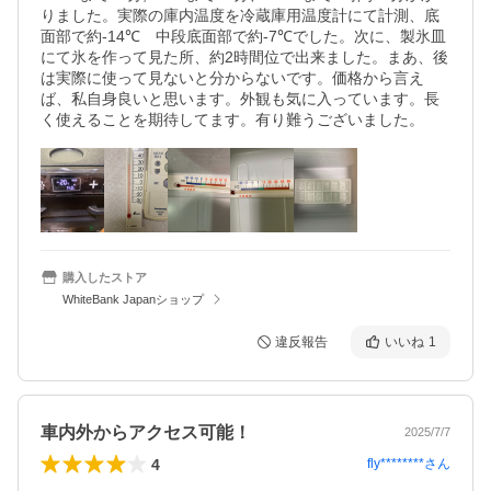
りました。実際の庫内温度を冷蔵庫用温度計にて計測、底
面部で約-14℃　中段底面部で約-7℃でした。次に、製氷皿
にて氷を作って見た所、約2時間位で出来ました。まあ、後
は実際に使って見ないと分からないです。価格から言え
ば、私自身良いと思います。外観も気に入っています。長
く使えることを期待してます。有り難うございました。
購入したストア
WhiteBank Japanショップ
違反報告
いいね
1
車内外からアクセス可能！
2025/7/7
4
fly********
さん