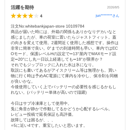
活躍を期待
2026/8/5
4
jun********
さん
注文No:whitebankjapan-store 10109784

商品が届いた時には、外箱の関係もありかなりデカいなと
感じましたが、車の荷室に置いたらジャストフィット。蓋
の向きを変えて使用。2週間近く使用した感想です。操作は
非常に簡単で良い。0°までの到達時間も早い。車内ではEC
Oモード、保護レベルHの設定で➖13°屋内でMAXモード設
定➖20°にし丸一日以上経過しても➖18°が限界か？

それでもジップロックに入れた水は氷になり。

取説にも書いてあるがアイスクリーム等は無理かも。買い
物に行く時は予めAC電源にて庫内を冷やし、保冷剤を同梱
が良いかな。

今後使用していく上でバッテリーの必要性を感じるかもし
れない。(バッテリー単体が高いので躊躇)

今日はサブ冷凍庫として使用中。

兎に角音が静かで作動してるかどうか心配するレベル。

レビュー投稿で延長保証も高評価。

故障しては困るが、、、

⭐️5に近い4です。重宝したいと思います。