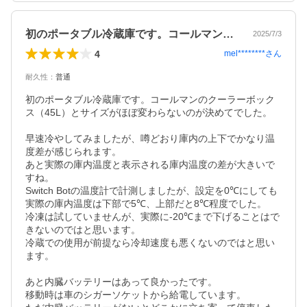
初のポータブル冷蔵庫です。コールマンの…
2025/7/3
4
mel********
さん
耐久性
：
普通
初のポータブル冷蔵庫です。コールマンのクーラーボック
ス（45L）とサイズがほぼ変わらないのが決めてでした。

早速冷やしてみましたが、噂どおり庫内の上下でかなり温
度差が感じられます。

あと実際の庫内温度と表示される庫内温度の差が大きいで
すね。

Switch Botの温度計で計測しましたが、設定を0℃にしても
実際の庫内温度は下部で5℃、上部だと8℃程度でした。

冷凍は試していませんが、実際に-20℃まで下げることはで
きないのではと思います。

冷蔵での使用が前提なら冷却速度も悪くないのではと思い
ます。

あと内臓バッテリーはあって良かったです。

移動時は車のシガーソケットから給電しています。
