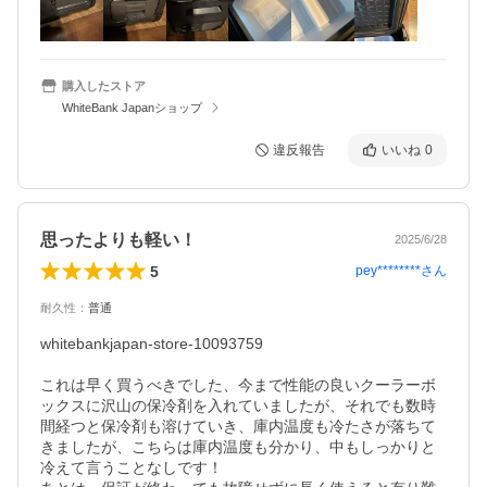
購入したストア
WhiteBank Japanショップ
違反報告
いいね
0
思ったよりも軽い！
2025/6/28
5
pey********
さん
耐久性
：
普通
whitebankjapan-store-10093759

これは早く買うべきでした、今まで性能の良いクーラーボ
ックスに沢山の保冷剤を入れていましたが、それでも数時
間経つと保冷剤も溶けていき、庫内温度も冷たさが落ちて
きましたが、こちらは庫内温度も分かり、中もしっかりと
冷えて言うことなしです！
