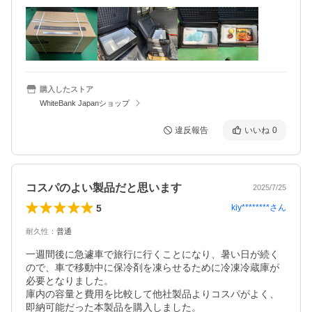
購入したストア
WhiteBank Japanショップ
違反報告
いいね
0
コスパのよい製品だと思います
2025/7/25
5
kiy********
さん
耐久性
：
普通
一週間後に急遽車で旅行に行くことになり、暑い日が続く
ので、車で移動中に保冷剤を凍らせるために冷凍冷蔵庫が
必要となりました。

庫内の容量と費用を比較して他社製品よりコスパがよく、
即納可能だった本製品を購入しました。
