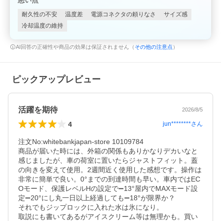
悪い点
耐久性の不安
温度差
電源コネクタの頼りなさ
サイズ感
冷却温度の維持
AI回答の正確性や商品の効果は保証されません（
その他の注意点
）
ピックアップレビュー
活躍を期待
2026/8/5
4
jun********
さん
注文No:whitebankjapan-store 10109784

商品が届いた時には、外箱の関係もありかなりデカいなと
感じましたが、車の荷室に置いたらジャストフィット。蓋
の向きを変えて使用。2週間近く使用した感想です。操作は
非常に簡単で良い。0°までの到達時間も早い。車内ではEC
Oモード、保護レベルHの設定で➖13°屋内でMAXモード設
定➖20°にし丸一日以上経過しても➖18°が限界か？

それでもジップロックに入れた水は氷になり。

取説にも書いてあるがアイスクリーム等は無理かも。買い