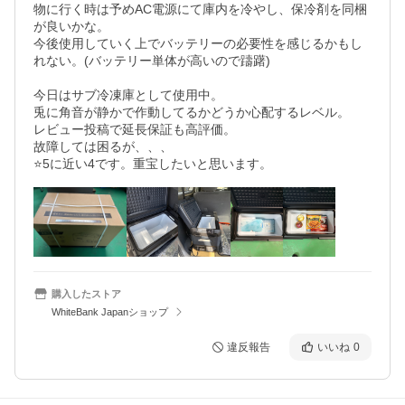
物に行く時は予めAC電源にて庫内を冷やし、保冷剤を同梱
が良いかな。

今後使用していく上でバッテリーの必要性を感じるかもし
れない。(バッテリー単体が高いので躊躇)

今日はサブ冷凍庫として使用中。

兎に角音が静かで作動してるかどうか心配するレベル。

レビュー投稿で延長保証も高評価。

故障しては困るが、、、

⭐️5に近い4です。重宝したいと思います。
購入したストア
WhiteBank Japanショップ
違反報告
いいね
0