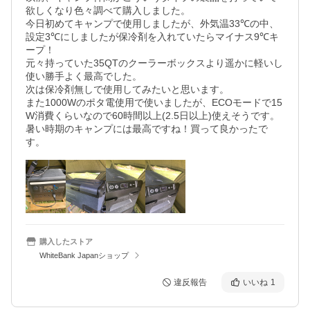
欲しくなり色々調べて購入しました。

今日初めてキャンプで使用しましたが、外気温33℃の中、
設定3℃にしましたが保冷剤を入れていたらマイナス9℃キ
ープ！

元々持っていた35QTのクーラーボックスより遥かに軽いし
使い勝手よく最高でした。

次は保冷剤無しで使用してみたいと思います。

また1000Wのポタ電使用で使いましたが、ECOモードで15
W消費くらいなので60時間以上(2.5日以上)使えそうです。

暑い時期のキャンプには最高ですね！買って良かったで
す。
購入したストア
WhiteBank Japanショップ
違反報告
いいね
1