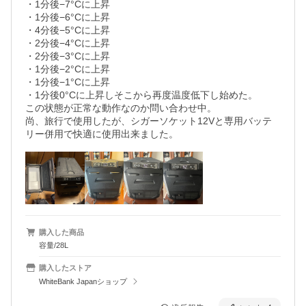
・1分後−7°Cに上昇

・1分後−6°Cに上昇

・4分後−5°Cに上昇

・2分後−4°Cに上昇

・2分後−3°Cに上昇

・1分後−2°Cに上昇

・1分後−1°Cに上昇

・1分後0°Cに上昇しそこから再度温度低下し始めた。

この状態が正常な動作なのか問い合わせ中。

尚、旅行で使用したが、シガーソケット12Vと専用バッテ
リー併用で快適に使用出来ました。
購入した商品
容量/28L
購入したストア
WhiteBank Japanショップ