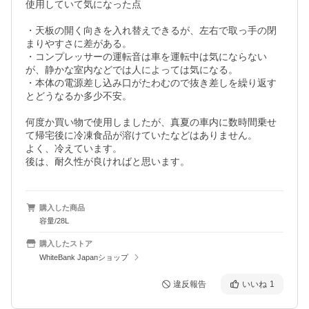
使用していて気になった点

・天板の開く向きを入れ替えできるが、左右で取っ手の閉
まりやすさに差がある。

・コンプレッサーの運転音は車を運転中は気にならない
が、静かな室内などでは人によっては気になる。

・本体の電源差し込み口がたわむので抜き差しを繰り返す
とどうなるか多少不安。

何度か買い物で使用しましたが、真夏の車内に数時間乗せ
て帰宅後に冷凍食品が溶けていたなどはありません。

よく、冷えています。

後は、耐久性が良ければと思います。
購入した商品
容量/28L
購入したストア
WhiteBank Japanショップ
違反報告
いいね
1