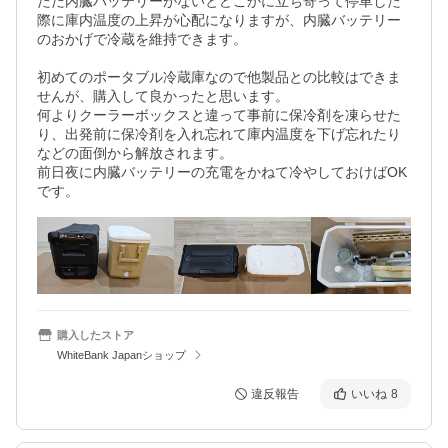
ただ内臓バッテリーがないとどこかに立ち寄って停車した
際に庫内温度の上昇が心配になりますが、内臓バッテリー
のおかげで冷蔵を維持できます。

初めてのポータブル冷蔵庫なので他製品との比較はできま
せんが、購入して良かったと思います。

何よりクーラーボックスと違って事前に保冷剤を凍らせた
り、出発前に保冷剤を入れ忘れて庫内温度を下げ忘れたり
などの面倒から解放されます。

前日夜に内臓バッテリーの充電をかねて冷やしておけばOK
です。
購入したストア
WhiteBank Japanショップ
違反報告
いいね
8