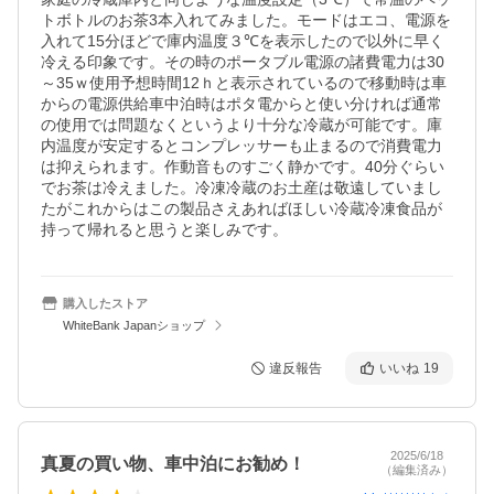
トボトルのお茶3本入れてみました。モードはエコ、電源を
入れて15分ほどで庫内温度３℃を表示したので以外に早く
冷える印象です。その時のポータブル電源の諸費電力は30
～35ｗ使用予想時間12ｈと表示されているので移動時は車
からの電源供給車中泊時はポタ電からと使い分ければ通常
の使用では問題なくというより十分な冷蔵が可能です。庫
内温度が安定するとコンプレッサーも止まるので消費電力
は抑えられます。作動音ものすごく静かです。40分ぐらい
でお茶は冷えました。冷凍冷蔵のお土産は敬遠していまし
たがこれからはこの製品さえあればほしい冷蔵冷凍食品が
持って帰れると思うと楽しみです。
購入したストア
WhiteBank Japanショップ
違反報告
いいね
19
2025/6/18
真夏の買い物、車中泊にお勧め！
（編集済み）