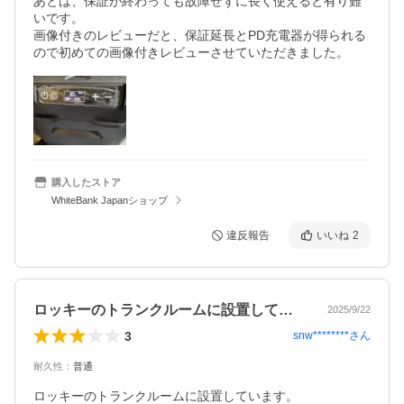
あとは、保証が終わっても故障せずに長く使えると有り難
いです。

画像付きのレビューだと、保証延長とPD充電器が得られる
ので初めての画像付きレビューさせていただきました。
購入したストア
WhiteBank Japanショップ
違反報告
いいね
2
ロッキーのトランクルームに設置していま…
2025/9/22
3
snw********
さん
耐久性
：
普通
ロッキーのトランクルームに設置しています。
