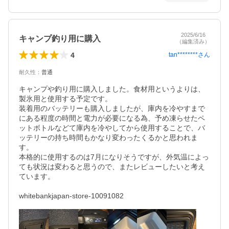
2025/6/16
キャンプ釣り用に購入
（編集済み）
4
tan********
さん
耐久性
：
普通
キャンプや釣り用に購入しました。食材用というよりは、
製氷用と使用する予定です。

装着用のバッテリーも購入しましたが、庫内を冷やすまで
にある程度の時間と電力が必要になる為、予め凍らせたペ
ットボトルなどて庫内を冷やしてから使用することで、バ
ッテリーの持ち時間もかなり変わったくるかと思われま
す。

本格的に使用するのは7月になりそうですが、外気温によっ
ても状況は変わると思うので、またレビューしたいと考え
ています。

whitebankjapan-store-10091082