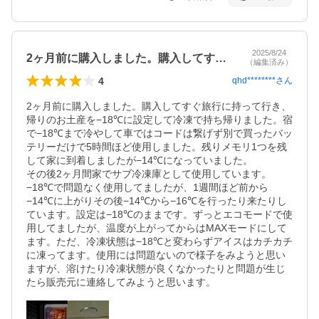
2025/8/24
2ヶ月前に購入しました。購入してすぐ旅…
（編集済み）
4
qhd********
さん
2ヶ月前に購入しました。購入してすぐ旅行に持って行き、
帰りのお土産を−18℃に設定して冷凍で持ち帰りました。宿
で−18℃まで冷やして車ではコードは繋げず別で買ったバッ
テリーだけで5時間ほど使用しました。残りメモリ1つを残
して家に到着しましたが−14℃になっていました。

その後2ヶ月間家でサブ冷凍庫として使用しています。

−18℃で問題なく使用してましたが、1週間ほど前から

−14℃に上がりその後−14℃から−16℃を行ったり来たりし
ています。設定は−18℃のままです。ずっとエコモードで使
用してましたが、温度が上がってからはMAXモードにして
ます。ただ、冷凍状態は−18℃と変わらずアイスはカチカチ
に凍ってます。使用には問題ないので様子をみようと思い
ますが、溶けたり冷凍状態が良くなかったりと問題が生じ
たら販売元に連絡してみようと思います。