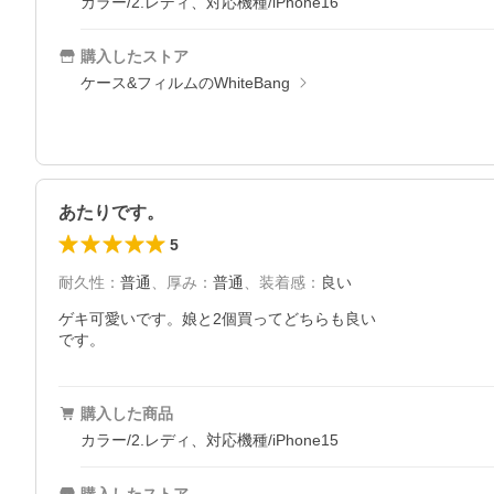
カラー/2.レディ、対応機種/iPhone16
購入したストア
ケース&フィルムのWhiteBang
あたりです。
5
耐久性
：
普通
、
厚み
：
普通
、
装着感
：
良い
ゲキ可愛いです。娘と2個買ってどちらも良い

です。
購入した商品
カラー/2.レディ、対応機種/iPhone15