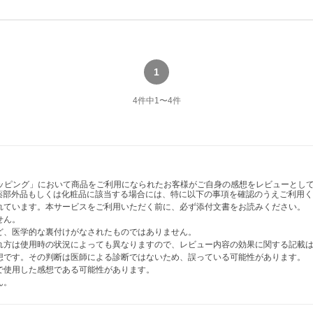
1
4
件中
1
〜
4
件
ショッピング」において商品をご利用になられたお客様がご自身の感想をレビューと
薬部外品もしくは化粧品に該当する場合には、特に以下の事項を確認のうえご利用く
かれています。本サービスをご利用いただく前に、必ず添付文書をお読みください。
せん。
など、医学的な裏付けがなされたものではありません。
表れ方は使用時の状況によっても異なりますので、レビュー内容の効果に関する記載
感想です。その判断は医師による診断ではないため、誤っている可能性があります。
法で使用した感想である可能性があります。
ん。