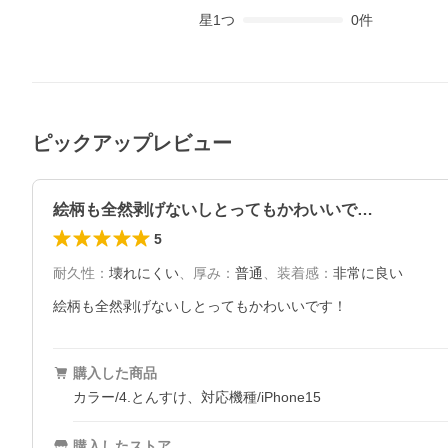
星
1
つ
0
件
ピックアップレビュー
絵柄も全然剥げないしとってもかわいいで…
5
耐久性
：
壊れにくい
、
厚み
：
普通
、
装着感
：
非常に良い
絵柄も全然剥げないしとってもかわいいです！
購入した商品
カラー/4.とんすけ、対応機種/iPhone15
購入したストア