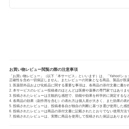
お買い物レビュー閲覧の際の注意事項
「お買い物レビュー」（以下「本サービス」といいます）は、「Yahoo!
正確性を含め一切保証しません。またレビューの対象となる商品、製品が医
1. 医薬部外品および化粧品に関する重要な事項は、各商品の添付文書に書
2. 本サービスのレビュー投稿者のほとんどは医療や薬事の専門家ではありま
3. 投稿されたレビューは主観的な感想で、効能や効果を科学的に測定する
4. 各商品の効果（副作用を含む）の表れ方は個人差が大きく、また効果の
5. 投稿されたレビューは、投稿者各自が独自の判断に基づき選び使用した
6. 投稿されたレビューは商品の添付文書に記載されたとおりでない使用方
7. 投稿されたレビューは、実際に商品を使用して投稿された保証はありませ