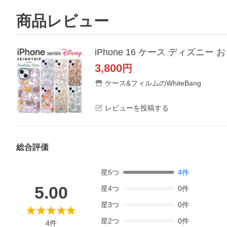
商品レビュー
3,800
円
ケース&フィルムのWhiteBang
レビューを投稿する
総合評価
星
5
つ
4
件
5.00
星
4
つ
0
件
星
3
つ
0
件
星
2
つ
0
件
4
件