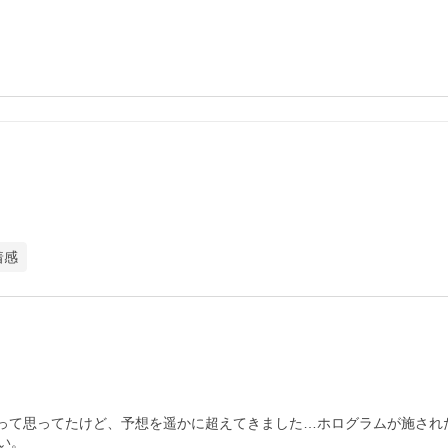
着感
ろうって思ってたけど、予想を遥かに超えてきました…ホログラムが施さ
い。