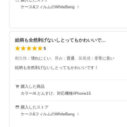
購入したストア
ケース&フィルムのWhiteBang
絵柄も全然剥げないしとってもかわいいで…
5
耐久性
：
壊れにくい
、
厚み
：
普通
、
装着感
：
非常に良い
絵柄も全然剥げないしとってもかわいいです！
購入した商品
カラー/4.とんすけ、対応機種/iPhone15
購入したストア
ケース&フィルムのWhiteBang