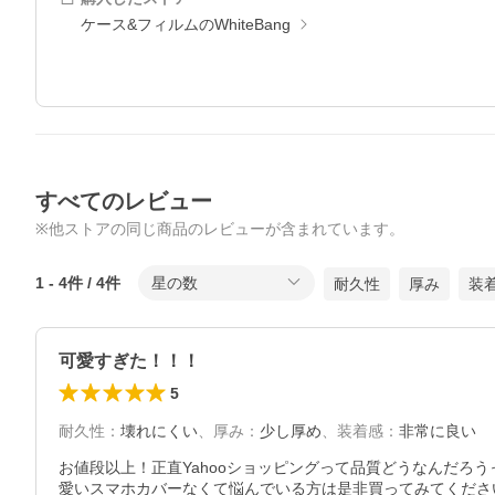
ケース&フィルムのWhiteBang
すべてのレビュー
※他ストアの同じ商品のレビューが含まれています。
1
-
4
件 /
4
件
星の数
耐久性
厚み
装
可愛すぎた！！！
5
耐久性
：
壊れにくい
、
厚み
：
少し厚め
、
装着感
：
非常に良い
お値段以上！正直Yahooショッピングって品質どうなんだ
愛いスマホカバーなくて悩んでいる方は是非買ってみてくださ