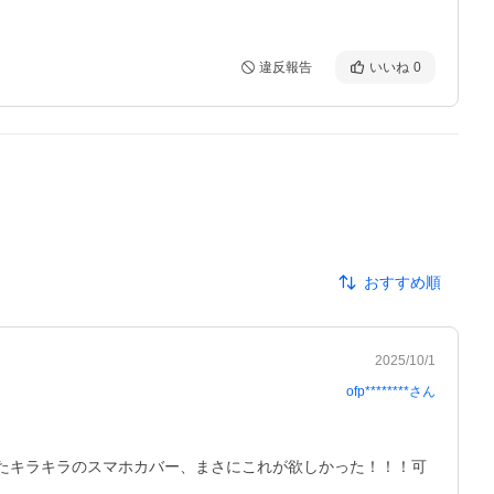
違反報告
いいね
0
おすすめ順
2025/10/1
ofp********
さん
れたキラキラのスマホカバー、まさにこれが欲しかった！！！可