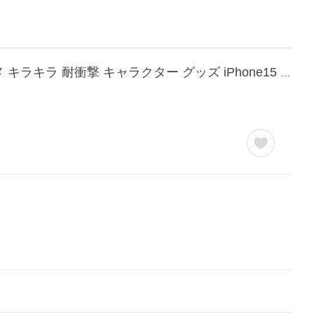
iPhone 16 ケース ディズニー おしゃれキャット わんわん物語 ダンボ バンビ クリア ラメ キラキラ 耐衝撃 キャラクター グッズ iPhone15 iPhone13 iPhoneSE