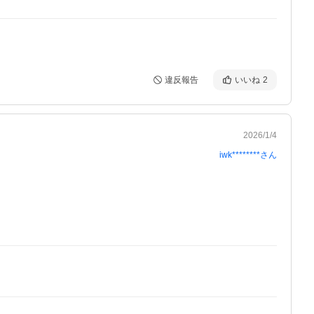
違反報告
いいね
2
2026/1/4
iwk********
さん