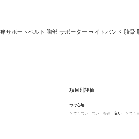
項目別評価
つけ心地
とても悪い
悪い
普通
良い
とても