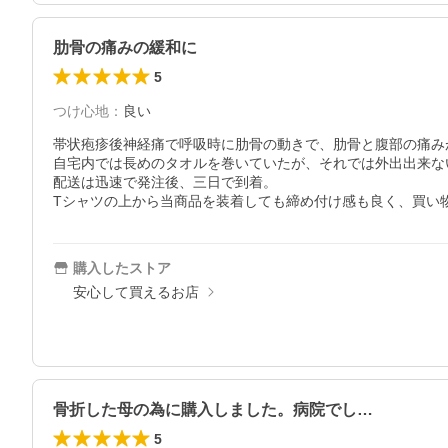
肋骨の痛みの緩和に
5
つけ心地
：
良い
帯状疱疹後神経痛で呼吸時に肋骨の動きで、肋骨と腹部の痛み
自宅内では長めのタオルを巻いていたが、それでは外出出来な
配送は迅速で発注後、三日で到着。

Tシャツの上から当商品を装着しても締め付け感も良く、買い
購入したストア
安心して買えるお店
骨折した母の為に購入しました。病院でし…
5