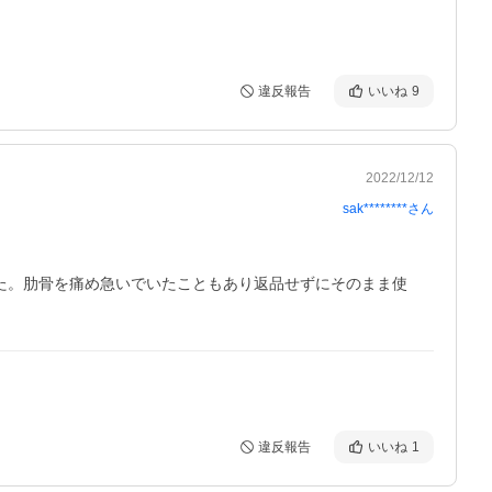
違反報告
いいね
9
2022/12/12
sak********
さん
た。肋骨を痛め急いでいたこともあり返品せずにそのまま使
違反報告
いいね
1