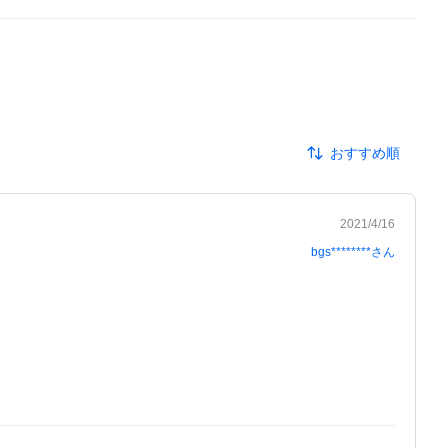
おすすめ順
2021/4/16
bgs********
さん