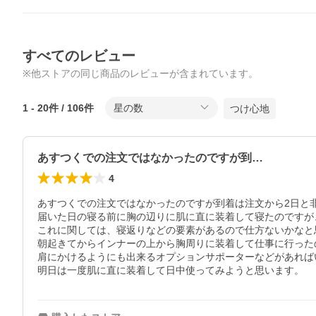
すべてのレビュー
※他ストアの同じ商品のレビューが含まれています。
1
-
20
件 /
106
件
星の数
つけ心地
あすつくでの注文ではなかったのですが到…
4
あすつくでの注文ではなかったのですが到着は注文から2日と非
届いた日の寝る前に胸の辺りに肌に直に装着して寝たのですが
これに関しては、寝返りなどの要素があるので仕方ないかなと思
朝起きてからインナーの上から胸周りに装着して仕事に行った
肩にかけるようにも出来るオプションサポーターなどがあれば
明日は一度肌に直に装着して日中使ってみようと思います。