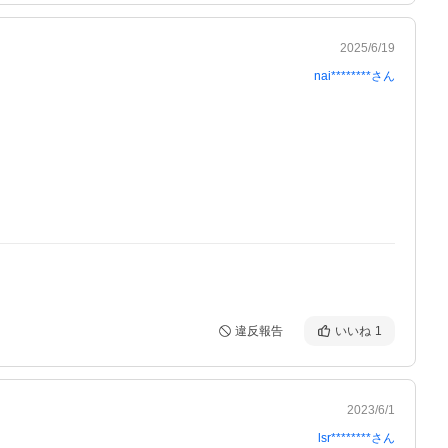
2025/6/19
nai********
さん
違反報告
いいね
1
2023/6/1
lsr********
さん