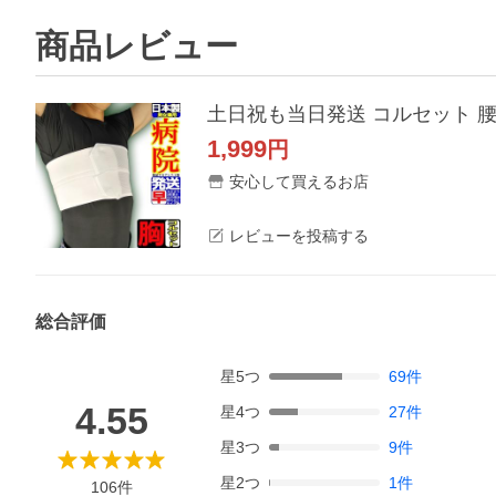
商品レビュー
1,999
円
安心して買えるお店
レビューを投稿する
総合評価
星
5
つ
69
件
4.55
星
4
つ
27
件
星
3
つ
9
件
星
2
つ
1
件
106
件