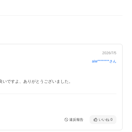
2026/7/5
aiw********
さん
違反報告
いいね
0