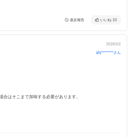
違反報告
いいね
10
2026/2/2
qhj********
さん
場合はそこまで加味する必要があります。
