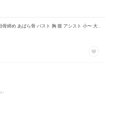
土日祝も当日発送 コルセット 腰痛サポートベルト 胸部 サポーター ライトバンド 肋骨 肋骨締め あばら骨 バスト 胸 腹 アシスト 小〜 大きいサイズ 医療用
良い