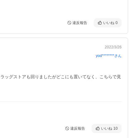
違反報告
いいね
0
2022/3/26
yod********
さん
ドラッグストアも回りましたがどこにも置いてなく、こちらで見
違反報告
いいね
10