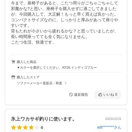
今まで、座椅子があると、こたつ周りがごちゃごちゃして
邪魔かな?と思い、座椅子を購入せずに過ごしてきました
が、今回購入して、大正解！もっと早く買えば良かった。

コンパクトサイズなのに、しっかりと厚みがあって座りや
すいです。

背もたれが小さいから疲れるかな？と思っていましたが、
長い時間座ってても全く気になりません。

こたつ生活、快適です。
購入した商品
▼カラーを選択してください。/6726.インディゴブルー
購入したストア
ソファーメーカー直販店・和楽
違反報告
いいね
0
氷上ワカサギ釣りに使います。
2023/12/15
4
adt********
さん