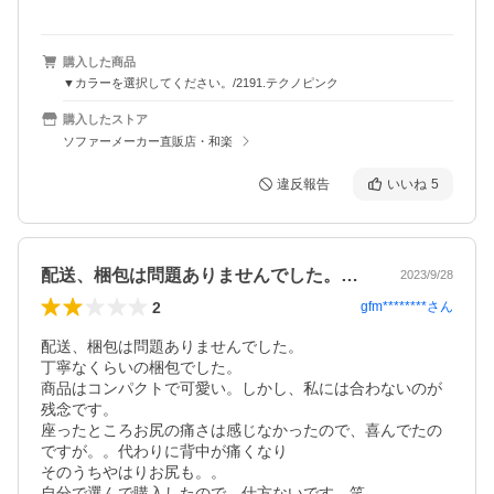
購入した商品
▼カラーを選択してください。/2191.テクノピンク
購入したストア
ソファーメーカー直販店・和楽
違反報告
いいね
5
配送、梱包は問題ありませんでした。丁寧…
2023/9/28
2
gfm********
さん
配送、梱包は問題ありませんでした。

丁寧なくらいの梱包でした。

商品はコンパクトで可愛い。しかし、私には合わないのが
残念です。

座ったところお尻の痛さは感じなかったので、喜んでたの
ですが。。代わりに背中が痛くなり

そのうちやはりお尻も。。

自分で選んで購入したので、仕方ないです。笑
