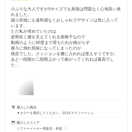
小ぶりな大人ですがSサイズでも座面は問題なく心地良い座
れました。

掘り炬燵にも違和感なくおしゃれでデザインは気に入って
います。

ただ私が求めていたのは

姿勢良く腰を支えてくれる座椅子なので

動画のように90度まで背もたれが曲がらず

後ろに倒れ気味になってしまったのが

残念でした。クッションを腰に入れれば使えそうですが、
あと一段階か二段階上がって曲がってくれれば最高でし
た…
購入した商品
▼カラーを選択してください。/2115.テクノベージュ
購入したストア
ソファーメーカー直販店・和楽