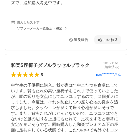
ズで、追加購入考え中です。
購入したストア
ソファーメーカー直販店・和楽
違反報告
いいね
3
2016/11/28
和楽S座椅子ダブルラッセルブラック
（編集済み）
5
nag********
さん
中学生の子供用に購入。我が家は年中こたつを食卓にして
います。背もたれの高い座椅子をこれまで使っていました
が、腰の辺りを支点にしてユラユラするので、２個ダメに
しました。今度は、それを防止しつつ座り心地の良さを追
求しました。クッションが良くて座り心地が良いそうで
す。また、背もたれがほとんどないので、ユラユラはでき
ないけど腰の辺りを上辺にもたれて、足枕をすると非常に
安定が良いそうです。同時購入した和楽プレミアム下の座
面に足枕をしている状態です。こたつの中でも外でもコン