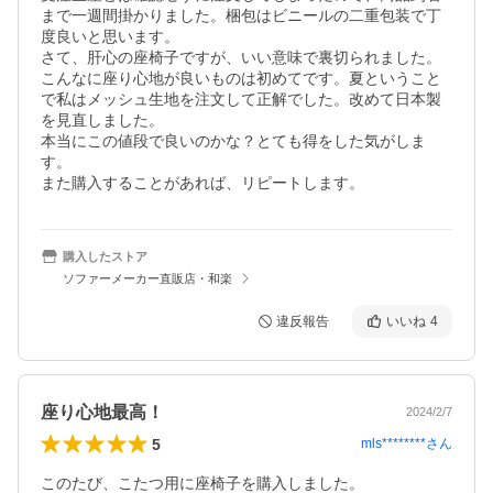
まで一週間掛かりました。梱包はビニールの二重包装で丁
度良いと思います。

さて、肝心の座椅子ですが、いい意味で裏切られました。
こんなに座り心地が良いものは初めてです。夏ということ
で私はメッシュ生地を注文して正解でした。改めて日本製
を見直しました。

本当にこの値段で良いのかな？とても得をした気がしま
す。

また購入することがあれば、リピートします。
購入したストア
ソファーメーカー直販店・和楽
違反報告
いいね
4
座り心地最高！
2024/2/7
5
mls********
さん
このたび、こたつ用に座椅子を購入しました。
