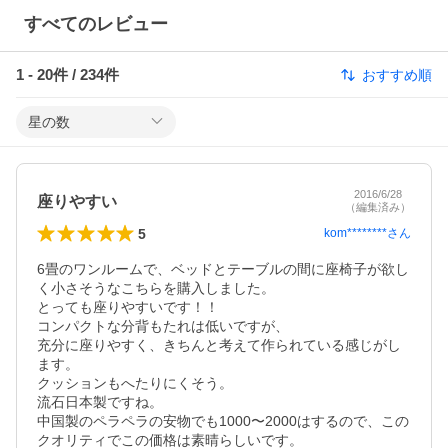
すべてのレビュー
1
-
20
件 /
234
件
おすすめ順
星の数
2016/6/28
座りやすい
（編集済み）
5
kom********
さん
6畳のワンルームで、ベッドとテーブルの間に座椅子が欲し
く小さそうなこちらを購入しました。

とっても座りやすいです！！

コンパクトな分背もたれは低いですが、

充分に座りやすく、きちんと考えて作られている感じがし
ます。

クッションもへたりにくそう。

流石日本製ですね。

中国製のペラペラの安物でも1000〜2000はするので、この
クオリティでこの価格は素晴らしいです。
