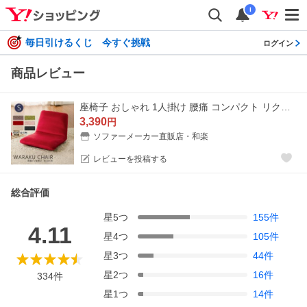
i
毎日引けるくじ 今すぐ挑戦
ログイン
商品レビュー
座椅子 おしゃれ 1人掛け 腰痛 コンパクト リクライニング チェア 一人用 背もたれ 椅子 こたつ フロアチェア ミニ 日本製
3,390
円
ソファーメーカー直販店・和楽
レビューを投稿する
総合評価
星
5
つ
155
件
4.11
星
4
つ
105
件
星
3
つ
44
件
星
2
つ
16
件
334
件
星
1
つ
14
件