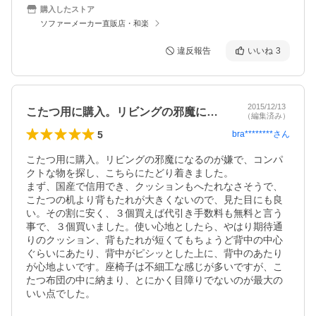
購入したストア
ソファーメーカー直販店・和楽
違反報告
いいね
3
2015/12/13
こたつ用に購入。リビングの邪魔になるの…
（編集済み）
5
bra********
さん
こたつ用に購入。リビングの邪魔になるのが嫌で、コンパ
クトな物を探し、こちらにたどり着きました。

まず、国産で信用でき、クッションもへたれなさそうで、
こたつの机より背もたれが大きくないので、見た目にも良
い。その割に安く、３個買えば代引き手数料も無料と言う
事で、３個買いました。使い心地としたら、やはり期待通
りのクッション、背もたれが短くてもちょうど背中の中心
ぐらいにあたり、背中がピシッとした上に、背中のあたり
が心地よいです。座椅子は不細工な感じが多いですが、こ
たつ布団の中に納まり、とにかく目障りでないのが最大の
いい点でした。