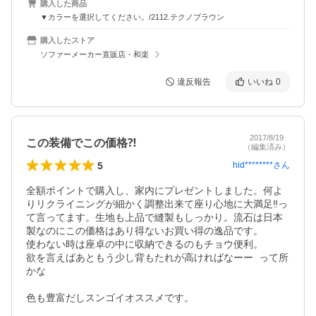
購入した商品
▼カラーを選択してください。/2112.テクノブラウン
購入したストア
ソファーメーカー直販店・和楽
違反報告
いいね
0
2017/8/19
この装備でこの価格⁈
（編集済み）
5
hid********
さん
全額ポイントで購入し、家内にプレゼントしました。何よ
りリクライニングが細かく調整出来て座り心地に大満足‼️っ
て言ってます。生地も上品で縫製もしっかり。流石は日本
製なのにこの価格はあり得ないお買い得の逸品です。

使わない時は座卓の中に収納できるのもチョウ便利。

欲を言えばあともう少し背もたれが高ければなーー  って所
かな

色も豊富だしスンゴイオススメです。