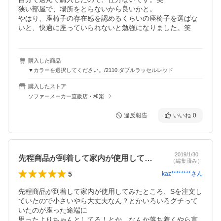
狭い部屋で、場所をとらないから良いかと。

やはり、座椅子の存在感を認めるくらいの座椅子を選ばな
いと、快適に座っていられないと勉強になりました。笑
購入した商品
▼カラーを選択してください。/2110.ダブルラッセルレッド
購入したストア
ソファーメーカー直販店・和楽
違反報告
いいね
0
2019/1/30
先程商品が到着して家内が使用してみたと…
（編集済み）
5
kaz********
さん
先程商品が到着して家内が使用してみたところ、Sを注文し
ていたので小さいやら大丈夫なん？とかいろいろグチって
いたのが座った途端に

思ったよりちゃんとしてる！とか、なんか落ち着くやら言