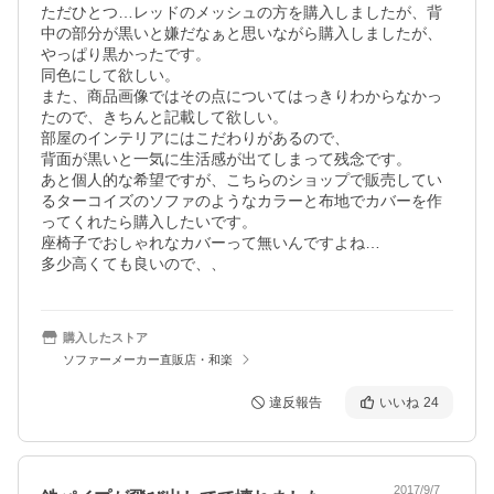
ただひとつ…レッドのメッシュの方を購入しましたが、背
中の部分が黒いと嫌だなぁと思いながら購入しましたが、
やっぱり黒かったです。

同色にして欲しい。

また、商品画像ではその点についてはっきりわからなかっ
たので、きちんと記載して欲しい。

部屋のインテリアにはこだわりがあるので、

背面が黒いと一気に生活感が出てしまって残念です。

あと個人的な希望ですが、こちらのショップで販売してい
るターコイズのソファのようなカラーと布地でカバーを作
ってくれたら購入したいです。

座椅子でおしゃれなカバーって無いんですよね…

多少高くても良いので、、
購入したストア
ソファーメーカー直販店・和楽
違反報告
いいね
24
2017/9/7