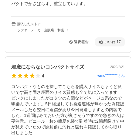
パクトでかさばらず、重宝しています。
購入したストア
ソファーメーカー直販店・和楽
違反報告
いいね
17
邪魔にならないコンパクトサイズ
2022/2/21
4
wmo********
さん
コンパクトなものを探してこちらを購入サイズちょうど良
いです高さ固さ座面のサイズ質感も全て気に入ってます

ピンクにしましたがコタツの布団などがベージュ系なので
馴染んでいます。5日経過しても発送連絡が無かった為確認
メールしたら翌日に返信があり今日発送しますとの内容で
した、1週間はみておいた方が良さそうですので急ぎの人は
要注意。ビニール一枚の簡易包装で到着時は2箇所裂けて中
が見えていたので開封前に汚れと破れを確認してから取り
出しました