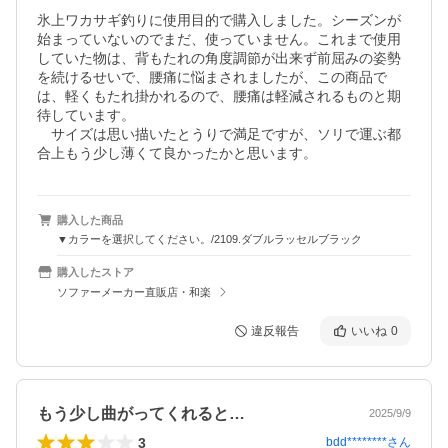
氷上ワカサギ釣りに使用目的で購入しました。シーズンが
始まっていないのでまだ、使っていません。これまで使用
していた物は、背もたれの角度調節が出来ず前屈みの姿勢
を続けるせいで、腰痛に悩まされましたが、この商品で
は、軽くもたれ掛かれるので、腰痛は軽減されるものと期
待しています。

　サイズは思い描いたとうりで満足ですが、ソリで運ぶ都
合上もう少し薄くて良かったかと思います。
購入した商品
▼カラーを選択してください。/2109.ダブルラッセルブラック
購入したストア
ソファーメーカー直販店・和楽
違反報告
いいね
0
もう少し曲がってくれると…
2025/9/9
3
bdd********
さん