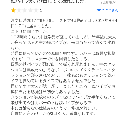
鉄パイプが飛び出してて壊れました。
（編集済み）
1
sil********
さん
注文日時2017年8月26日（ストア処理完了日：2017年9月4
日）7日に届きました。

ニトリに同じでした。

1日3時間くらい未就学児が座っていましが。半年後に大人
が座って見ると中の鉄パイプが、モロ当たって痛くて座れ
ない。

普通に使っていたので原因不明です。カバーは綺麗な状態
ですが、ファスナーで中を回復したところ、

四隅の鉄パイプが飛び出して板くれ座れません。中のクッ
ションは集成材のようなボロボロのクズククラッシュのク
ッションで形状されており、一枚ものもクッションで鉄パ
イプを挟めているタイプではありませんでした。

届いてすぐ大人が試し座りしましたところ、鉄パイプがお
尻に当たる感覚は当初からありました。

クッションが集成材のクズまなのでパイプが半年くらいで
飛び出て今はカバーの下は鉄パイプがもろで

中には治らない仕組みのようで、修復が難しい。

店舗にと言わせしたが3日くらい返事なしです。