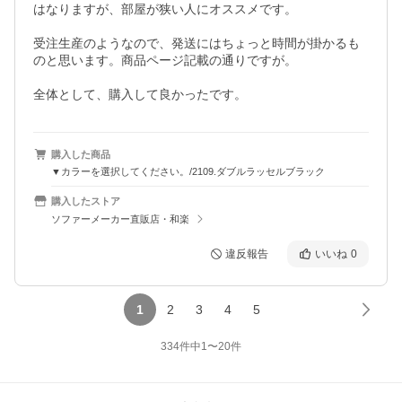
はなりますが、部屋が狭い人にオススメです。

受注生産のようなので、発送にはちょっと時間が掛かるも
のと思います。商品ページ記載の通りですが。

全体として、購入して良かったです。
購入した商品
▼カラーを選択してください。/2109.ダブルラッセルブラック
購入したストア
ソファーメーカー直販店・和楽
違反報告
いいね
0
1
2
3
4
5
334
件中
1
〜
20
件