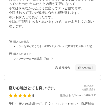
っていたのが だんだんと内容が好評になって

今では何もなかったように座ってテレビ観てます。

今回携わって頂いた皆様に心から感謝致します。

ホント購入して良かったです。

次回の可能性もあると思いますので、またよろしくお願い
致します。
購入した商品
▼カラーを選んでください/2315.テクノレッド(12月下旬お届け予定)
購入したストア
ソファーメーカー直販店・和楽
違反報告
いいね
4
2015/8/2
座り心地はとても良いです。
（編集済み）
5
削除されたYahoo! JAPAN ID
受注生産とは確認せずに注文してしまったので、商品到着