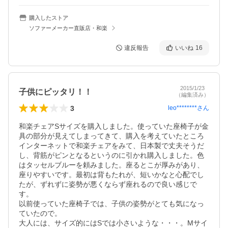
購入したストア
ソファーメーカー直販店・和楽
違反報告
いいね
16
2015/1/23
子供にピッタリ！！
（編集済み）
3
leo********
さん
和楽チェアSサイズを購入しました。使っていた座椅子が金
具の部分が見えてしまってきて、購入を考えていたところ
インターネットで和楽チェアをみて、日本製で丈夫そうだ
し、背筋がピンとなるというのに引かれ購入しました。色
はタッセルブルーを頼みました。座るとこが厚みがあり、
座りやすいです。最初は背もたれが、短いかなと心配でし
たが、ずれずに姿勢が悪くならず座れるので良い感じで
す。

以前使っていた座椅子では、子供の姿勢がとても気になっ
ていたので。

大人には、サイズ的にはSでは小さいような・・・。Mサイ