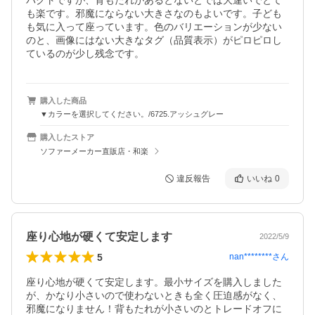
パクトですが、背もたれがあるとないとでは大違いでとて
も楽です。邪魔にならない大きさなのもよいです。子ども
も気に入って座っています。色のバリエーションが少ない
のと、画像にはない大きなタグ（品質表示）がピロピロし
ているのが少し残念です。
購入した商品
▼カラーを選択してください。/6725.アッシュグレー
購入したストア
ソファーメーカー直販店・和楽
違反報告
いいね
0
座り心地が硬くて安定します
2022/5/9
5
nan********
さん
座り心地が硬くて安定します。最小サイズを購入しました
が、かなり小さいので使わないときも全く圧迫感がなく、
邪魔になりません！背もたれが小さいのとトレードオフに