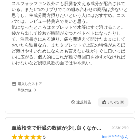
スルフォラファン以外にも肝臓を支える成分が配合されて
いる。また1つのサプリでこの組み合わせの商品は少ないと
思うし、主成分両方摂りたいという人にはおすすめ。コス
パでは、レビュー特典込で良いと思う。

気になったところはタブレットで水等にすぐ溶けること。
袋から出して錠粒が時間が立つとベトベトになったりし
て、注意書きにある通り、袋を間違えて開けたままにして
おいたら駄目な方。またタブレットで上記の特性があるほ
ど溶けやすいためになんとも言えない味がすぐに口いっぱ
いに広がる。個人的にこれが難で毎回口をゆすがなければ
いけないなど摂取意欲の面ではやや悪い。
購入したストア
和漢の森
違反報告
いいね
38
血液検査で肝臓の数値が少し良くなかった…
2023/12/19
5
tom********
さん