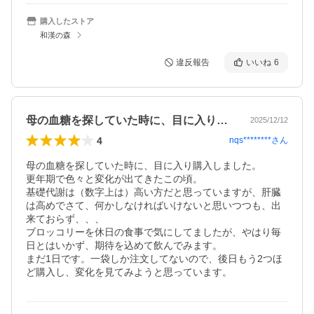
購入したストア
和漢の森
違反報告
いいね
6
母の血糖を探していた時に、目に入り購入…
2025/12/12
4
nqs********
さん
母の血糖を探していた時に、目に入り購入しました。

更年期で色々と変化が出てきたこの頃。

基礎代謝は（数字上は）高い方だと思っていますが、肝臓
は高めでさて、何かしなければいけないと思いつつも、出
来ておらず、、、

ブロッコリーを休日の食事で気にしてましたが、やはり毎
日とはいかず、期待を込めて飲んでみます。

まだ1日です。一袋しか注文してないので、後日もう2つほ
ど購入し、変化を見てみようと思っています。