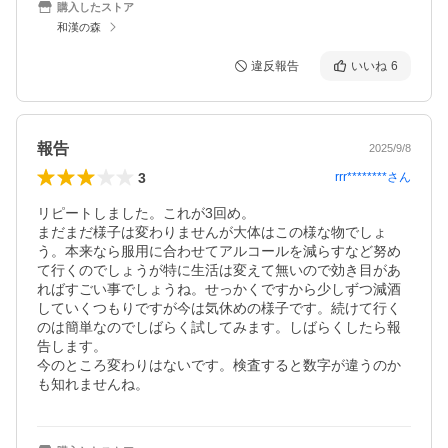
購入したストア
和漢の森
違反報告
いいね
6
報告
2025/9/8
3
rrr********
さん
リピートしました。これが3回め。

まだまだ様子は変わりませんが大体はこの様な物でしょ
う。本来なら服用に合わせてアルコールを減らすなど努め
て行くのでしょうが特に生活は変えて無いので効き目があ
ればすごい事でしょうね。せっかくですから少しずつ減酒
していくつもりですが今は気休めの様子です。続けて行く
のは簡単なのでしばらく試してみます。しばらくしたら報
告します。

今のところ変わりはないです。検査すると数字が違うのか
も知れませんね。