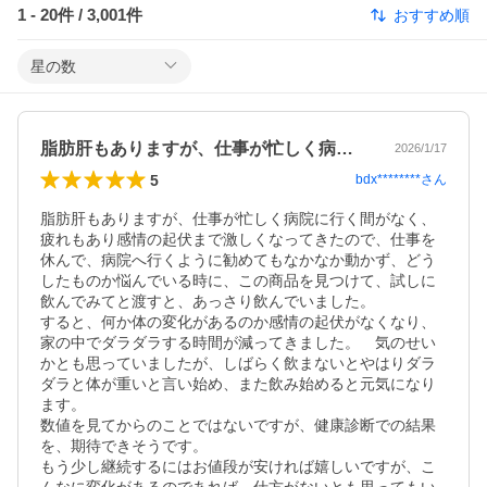
1
-
20
件 /
3,001
件
おすすめ順
星の数
脂肪肝もありますが、仕事が忙しく病院に…
2026/1/17
5
bdx********
さん
脂肪肝もありますが、仕事が忙しく病院に行く間がなく、
疲れもあり感情の起伏まで激しくなってきたので、仕事を
休んで、病院へ行くように勧めてもなかなか動かず、どう
したものか悩んでいる時に、この商品を見つけて、試しに
飲んでみてと渡すと、あっさり飲んでいました。

すると、何か体の変化があるのか感情の起伏がなくなり、
家の中でダラダラする時間が減ってきました。　気のせい
かとも思っていましたが、しばらく飲まないとやはりダラ
ダラと体が重いと言い始め、また飲み始めると元気になり
ます。

数値を見てからのことではないですが、健康診断での結果
を、期待できそうです。

もう少し継続するにはお値段が安ければ嬉しいですが、こ