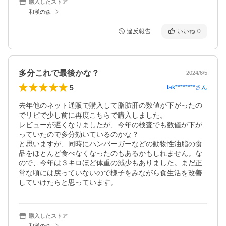
購入したストア
和漢の森
違反報告
いいね
0
多分これで最後かな？
2024/6/5
5
tak********
さん
去年他のネット通販で購入して脂肪肝の数値が下がったの
でリピで少し前に再度こちらで購入しました。

レビューが遅くなりましたが、今年の検査でも数値が下が
っていたので多分効いているのかな？

と思いますが、同時にハンバーガーなどの動物性油脂の食
品をほとんど食べなくなったのもあるかもしれません。な
ので、今年は３キロほど体重の減少もありました。まだ正
常な頃には戻っていないので様子をみながら食生活を改善
していけたらと思っています。
購入したストア
和漢の森