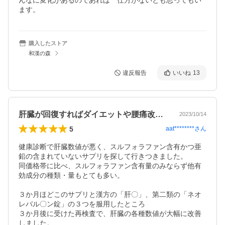
んなに変化があるのであれば　仕方がないとも思ってもい
ます。
購入したストア
和漢の森
違反報告
いいね
13
肝臓が回復すればダイエットや腰痛改善に！
2023/10/14
5
aat********
さん
健康診断で肝臓数値が悪く、スルフォラファン含有かつ亜
鉛の含まれていないサプリを探して行きつきました。

同価格帯に比べ、スルフォラファン含有量のみならず他有
効成分の種類・量もとても多い。

３か月ほどこのサプリと漢方の「肝〇」、第二類の「ネオ
レバル〇ン錠」の３つを服用したところ

３か月後に受けた再検査で、肝臓の各種数値が大幅に改善
しました。
