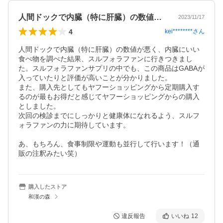
人間ドックで内臓（特に肝臓）の数値が悪…
2023/11/17
4
kei********
さん
人間ドックで内臓（特に肝臓）の数値が悪く、内臓にいい
食べ物を調べた結果、スルフォラファンに行きつきまし
た。スルフォラファンサプリの中でも、この商品はGABAが
入っていたりと評価が高いことが分かりました。

また、購入先としてもヤフーショッピングから定期購入す
るのが最もお得だと感じてヤフーショッピングからの購入
としました。

次回の検診までにしっかりと健康体になれるよう、スルフ
ォラファンの力に期待しています。

あ、もちろん、食事制限や運動も並行して行います！（通
販の注釈みたい笑）
購入したストア
和漢の森
違反報告
いいね
12