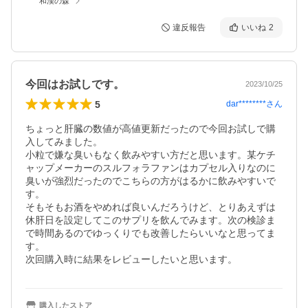
和漢の森
違反報告
いいね
2
今回はお試しです。
2023/10/25
5
dar********
さん
ちょっと肝臓の数値が高値更新だったので今回お試しで購
入してみました。

小粒で嫌な臭いもなく飲みやすい方だと思います。某ケチ
ャップメーカーのスルフォラファンはカプセル入りなのに
臭いが強烈だったのでこちらの方がはるかに飲みやすいで
す。

そもそもお酒をやめれば良いんだろうけど、とりあえずは
休肝日を設定してこのサプリを飲んでみます。次の検診ま
で時間あるのでゆっくりでも改善したらいいなと思ってま
す。

次回購入時に結果をレビューしたいと思います。
購入したストア