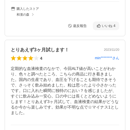
購入したストア
和漢の森
違反報告
いいね
4
とりあえず3ヶ月試します！
2023/11/20
4
min********
さん
定期的な血液検査のなかで、今回ALT値が高いことがわか
り、色々と調べたところ、こちらの商品に行き着きまし
た。国内の生産であり、血圧を下げることも期待できそう
で、さっそく飲み始めました。粒は思ったより小さかった
です。口に入れた瞬間に独特のにおい？を感じましたが、
すぐに飲み込み一安心。口の中には長くとどめないように
します！とりあえず3ヶ月試して、血液検査の結果がどうな
るか今から楽しみです。効果が不明な点で☆マイナス1とし