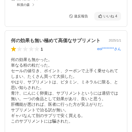
和漢の森
違反報告
いいね
4
何の効果も無い極めて高価なサプリメント
2025/1/1
1
eoi********
さん
何の効果も無かった。

単なる粉の粒だった。

セールの値引き、ポイント、クーポンで上手く乗せられて
しまい、たくさん買って大損した。

やはり、サプリメントは、ビタミン、ミネラルに限る、と
思い知らされた。

青汁、にんにく卵黄は、サプリメントというには適切では
無い。一つの食品として効果があり、良いと思う。

肝機能が悪ければ、医者に行った方が安上がりだ。

サプリメントで治る訳が無い。

ギャバなんて別のサプリで安く買える。

このサプリメントには騙された。