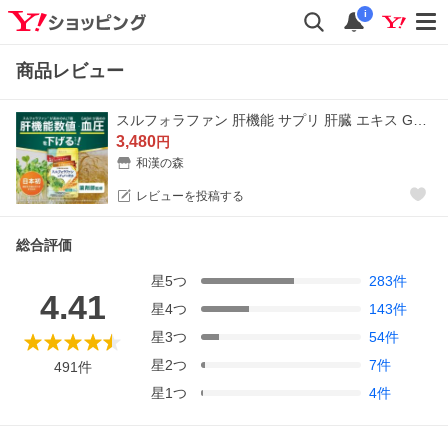
i
商品レビュー
スルフォラファン 肝機能 サプリ 肝臓 エキス GABA alt ALT値 血圧 下げる スルフォラファン&amp;ギャバの恵み 和漢の森
3,480
円
和漢の森
レビューを投稿する
総合評価
星
5
つ
283
件
4.41
星
4
つ
143
件
星
3
つ
54
件
星
2
つ
7
件
491
件
星
1
つ
4
件