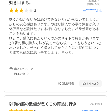
2025/5/7
効き目まち。
（編集済み）
3
rrr********
さん
効くか効かないかは続けてみないとわからないでしょうが
少しの安心感はあります。やはり購入する事で気合が入り
休肝日など設けたりする様になりました。相乗効果がある
ことを願います。

ひとつ、購入にあたりいくつかのサイトで紹介があります
が1番お得な購入方法があるのなら統一してもらうといいと
思いました。せっかく購入してからさらにお得が目につく
と誰でも残念に思う事でしょう。きっと。
購入したストア
和漢の森
違反報告
いいね
0
以前内臓の数値が悪くこの商品に行き着い…
2024/3/14