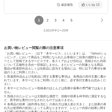
違反報告
いいね
13
1
2
3
4
5
3,001
件中
1
〜
20
件
お買い物レビュー閲覧の際の注意事項
「お買い物レビュー」（以下「本サービス」といいます）は、「Yahoo!ショ
ッピング」において商品をご利用になられたお客様がご自身の感想をレビュ
ーとして投稿できるサービスです。各ストアおよび当社は、投稿された内容
について正確性を含め一切保証しません。またレビューの対象となる商品、
製品が医薬部外品もしくは化粧品に該当する場合には、特に以下の事項を確
認のうえご利用ください。
1. 医薬部外品および化粧品に関する重要な事項は、各商品の添付文書に書か
れています。本サービスをご利用いただく前に、必ず添付文書をお読みくだ
さい。
2. 本サービスのレビュー投稿者のほとんどは医療や薬事の専門家ではありま
せん。
3. 投稿されたレビューは主観的な感想で、効能や効果を科学的に測定するな
ど、医学的な裏付けがなされたものではありません。
4. 各商品の効果（副作用を含む）の表れ方は個人差が大きく、また効果の表
れ方は使用時の状況によっても異なりますので、レビュー内容の効果に関す
る記載は科学的には参考にすべきではありません。