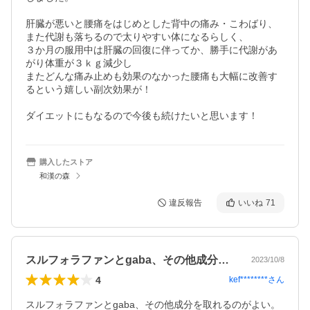
肝臓が悪いと腰痛をはじめとした背中の痛み・こわばり、

また代謝も落ちるので太りやすい体になるらしく、

３か月の服用中は肝臓の回復に伴ってか、勝手に代謝があ
がり体重が３ｋｇ減少し

またどんな痛み止めも効果のなかった腰痛も大幅に改善す
るという嬉しい副次効果が！

ダイエットにもなるので今後も続けたいと思います！
購入したストア
和漢の森
違反報告
いいね
71
スルフォラファンとgaba、その他成分…
2023/10/8
4
kef********
さん
スルフォラファンとgaba、その他成分を取れるのがよい。