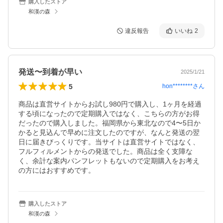
購入したストア
和漢の森
違反報告
いいね
2
発送〜到着が早い
2025/1/21
5
hon********
さん
商品は直営サイトからお試し980円で購入し、1ヶ月を経過
する頃になったので定期購入ではなく、こちらの方がお得
だったので購入しました。福岡県から東北なので4〜5日か
かると見込んで早めに注文したのですが、なんと発送の翌
日に届きびっくりです。当サイトは直営サイトではなく、
フルフィルメントからの発送でした。商品は全く支障な
く、余計な案内パンフレットもないので定期購入をお考え
の方にはおすすめです。
購入したストア
和漢の森