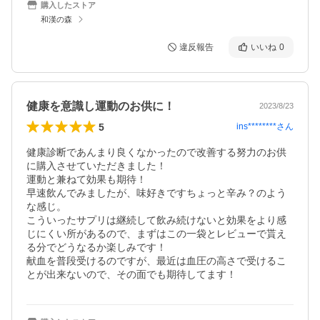
購入したストア
和漢の森
違反報告
いいね
0
健康を意識し運動のお供に！
2023/8/23
5
ins********
さん
健康診断であんまり良くなかったので改善する努力のお供
に購入させていただきました！

運動と兼ねて効果も期待！

早速飲んでみましたが、味好きですちょっと辛み？のよう
な感じ。

こういったサプリは継続して飲み続けないと効果をより感
じにくい所があるので、まずはこの一袋とレビューで貰え
る分でどうなるか楽しみです！

献血を普段受けるのですが、最近は血圧の高さで受けるこ
とが出来ないので、その面でも期待してます！