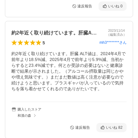
違反報告
いいね
0
2023/11/14
約2年近く取り続けています。肝臓ALT…
（編集済み）
5
mh3********
さん
約2年近く取り続けています。肝臓 ALT値は、2024年4月で
前年より18.5%減、2025年4月で前年より5.9%減、当初か
らすると23.4%減です。何とか受診の必要はないと健康診
断で結果が示されました。（アルコール摂取量は同じかや
や増え気味です。）まだまだ数値は高く注意が必要なので
続けようと思います。プラスギャバが入っているので気持
ちを落ち着かせてくれるのでありがたいです。
購入したストア
和漢の森
違反報告
いいね
82