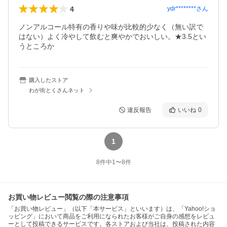
4
ydr********
さん
ノンアルコール特有の香りや味が比較的少なく（無い訳で
はない）よく冷やして飲むと爽やかでおいしい。★3.5とい
うところか
購入したストア
わが街とくさんネット
違反報告
いいね
0
1
8
件中
1
〜
8
件
お買い物レビュー閲覧の際の注意事項
「お買い物レビュー」（以下「本サービス」といいます）は、「Yahoo!ショ
ッピング」において商品をご利用になられたお客様がご自身の感想をレビュ
ーとして投稿できるサービスです。各ストアおよび当社は、投稿された内容