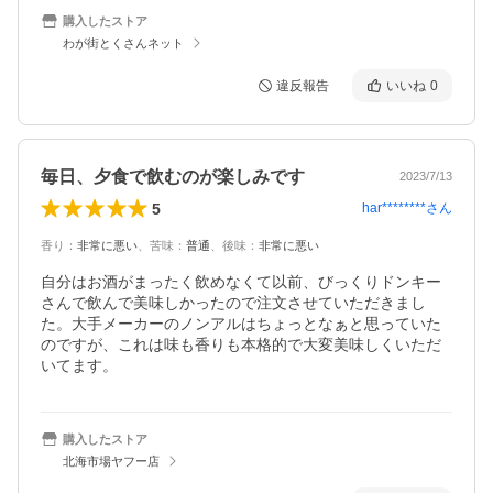
購入したストア
わが街とくさんネット
違反報告
いいね
0
毎日、夕食で飲むのが楽しみです
2023/7/13
5
har********
さん
香り
：
非常に悪い
、
苦味
：
普通
、
後味
：
非常に悪い
自分はお酒がまったく飲めなくて以前、びっくりドンキー
さんで飲んで美味しかったので注文させていただきまし
た。大手メーカーのノンアルはちょっとなぁと思っていた
のですが、これは味も香りも本格的で大変美味しくいただ
いてます。
購入したストア
北海市場ヤフー店