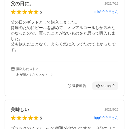
父の日に。
2023/7/18
5
mis********
さん
父の日のギフトとして購入しました。

持病のためにビールを辞めて、ノンアルコールしか飲めな
かなったので、買ったことがないものをと思って購入しま
した。

父も飲んだことなく、えらく気に入ってたのでよかったで
す。
購入したストア
わが街とくさんネット
違反報告
いいね
0
美味しい
2021/5/26
5
hpp********
さん
ブラックのノンアルって種類が少ないですが、自分の口に