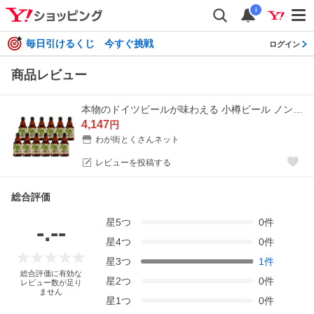
i
毎日引けるくじ 今すぐ挑戦
ログイン
商品レビュー
本物のドイツビールが味わえる 小樽ビール ノンアルコールビール 12本セット ドイツビール 常温 お取り寄せ お土産 ギフト プレゼント 特産品 おすすめ 爆買
4,147
円
わが街とくさんネット
レビューを投稿する
総合評価
星
5
つ
0
件
-.--
星
4
つ
0
件
星
3
つ
1
件
総合評価に有効な
星
2
つ
0
件
レビュー数が足り
ません
星
1
つ
0
件