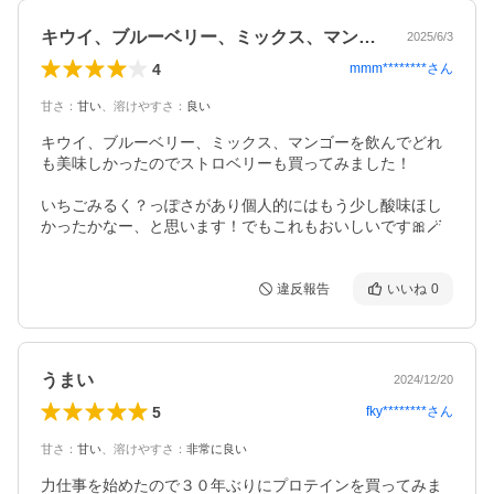
キウイ、ブルーベリー、ミックス、マンゴ…
2025/6/3
4
mmm********
さん
甘さ
：
甘い
、
溶けやすさ
：
良い
キウイ、ブルーベリー、ミックス、マンゴーを飲んでどれ
も美味しかったのでストロベリーも買ってみました！

いちごみるく？っぽさがあり個人的にはもう少し酸味ほし
かったかなー、と思います！でもこれもおいしいです🎀🪄
違反報告
いいね
0
うまい
2024/12/20
5
fky********
さん
甘さ
：
甘い
、
溶けやすさ
：
非常に良い
力仕事を始めたので３０年ぶりにプロテインを買ってみま