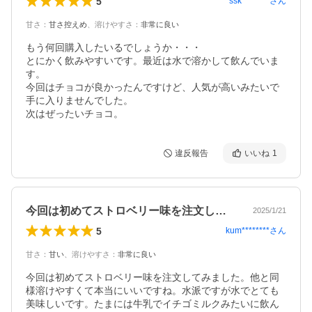
5
ssk********
さん
甘さ
：
甘さ控えめ
、
溶けやすさ
：
非常に良い
もう何回購入したいるでしょうか・・・

とにかく飲みやすいです。最近は水で溶かして飲んでいま
す。

今回はチョコが良かったんですけど、人気が高いみたいで
手に入りませんでした。

次はぜったいチョコ。
違反報告
いいね
1
今回は初めてストロベリー味を注文してみ…
2025/1/21
5
kum********
さん
甘さ
：
甘い
、
溶けやすさ
：
非常に良い
今回は初めてストロベリー味を注文してみました。他と同
様溶けやすくて本当にいいですね。水派ですが水でとても
美味しいです。たまには牛乳でイチゴミルクみたいに飲ん