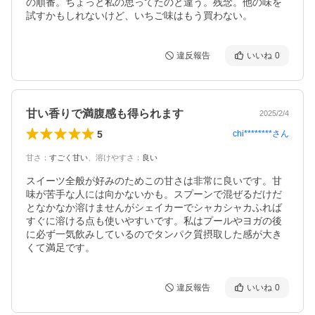
の順番。ちょっと私の思ってたのと違う。残念。他の味を
試すかもしれないけど、いちご味はもう買わない。
違反報告
いいね
0
甘い香りで満腹感も得られます
2025/2/4
5
chi********
さん
甘さ
：
すごく甘い
、
溶けやすさ
：
良い
スイーツ全般が好みのためこの甘さは非常に良いです。甘
味が苦手な人には向かないかも。スプーンで混ぜるだけだ
となかなか溶けませんがシェイカーでシャカシャカふれば
すぐに溶ける点も使いやすいです。私はプールやヨガの後
に必ず一気飲みしているのでタンパク質摂取した感が大き
くて満足です。
違反報告
いいね
0