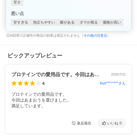
甘さ
悪い点
甘すぎる
泡立ちやすい
癖がある
ダマが残る
価格が高い
AI回答の正確性や商品の効果は保証されません（
その他の注意点
）
ピックアップレビュー
プロテインでの愛用品です。今回はあまお…
2026/7/21
4
bus********
さん
プロテインでの愛用品です。

今回はあまおうを選びました。

満足しています。
違反報告
いいね
0