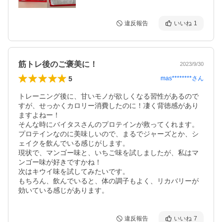
違反報告
いいね
1
筋トレ後のご褒美に！
2023/9/30
5
mas********
さん
トレーニング後に、甘いモノが欲しくなる習性があるので
すが、せっかくカロリー消費したのに！凄く背徳感があり
ますよねー！

そんな時にバイタスさんのプロテインが救ってくれます。
プロテインなのに美味しいので、まるでジャーズとか、シ
ェイクを飲んでいる感じがします。

現状で、マンゴー味と、いちご味を試しましたが、私はマ
ンゴー味が好きですかね！

次はキウイ味を試してみたいです。

もちろん、飲んでいると、体の調子もよく、リカバリーが
効いている感じがあります。
違反報告
いいね
7