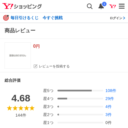
i
毎日引けるくじ 今すぐ挑戦
ログイン
商品レビュー
0
円
レビューを投稿する
総合評価
星
5
つ
108
件
4.68
星
4
つ
29
件
星
3
つ
4
件
星
2
つ
3
件
144
件
星
1
つ
0
件