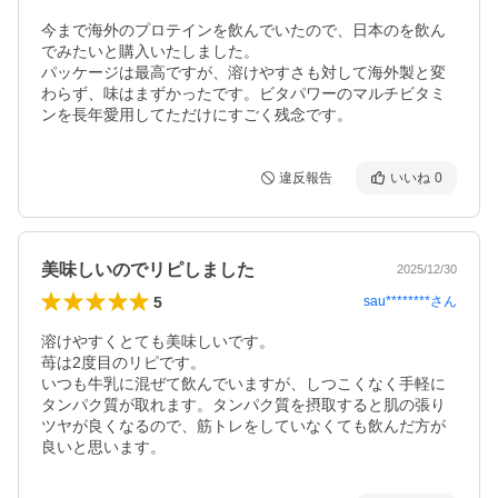
今まで海外のプロテインを飲んでいたので、日本のを飲ん
でみたいと購入いたしました。

パッケージは最高ですが、溶けやすさも対して海外製と変
わらず、味はまずかったです。ビタパワーのマルチビタミ
ンを長年愛用してただけにすごく残念です。
違反報告
いいね
0
美味しいのでリピしました
2025/12/30
5
sau********
さん
溶けやすくとても美味しいです。

苺は2度目のリピです。

いつも牛乳に混ぜて飲んでいますが、しつこくなく手軽に
タンパク質が取れます。タンパク質を摂取すると肌の張り
ツヤが良くなるので、筋トレをしていなくても飲んだ方が
良いと思います。