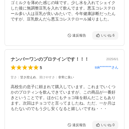
ゴミルクを薄めた感じの味です。少し水を入れてシェイク
した後に無調整豆乳を入れて飲んでます。悪玉コレステロ
ール多い人は豆乳が良いみたいで、今年健康診断だったん
ですが、豆乳飲んだら悪玉コレステロール減りました。
違反報告
いいね
6
ナンバーワンのプロテインです！！！
2025/6/1
5
ssk********
さん
甘さ
：
甘さ控えめ
、
溶けやすさ
：
非常に良い
高校生の息子に頼まれて購入しています。これまでいくつ
かのプロティンを飲んできていますが、この商品が一番好
きということです。ほかにもチョコ味を頼んだこともあり
ます。次回はチョコでと言ってましたね。ただ、一か月は
もたないのでもう少し安くなると嬉しいですね・・・
違反報告
いいね
0