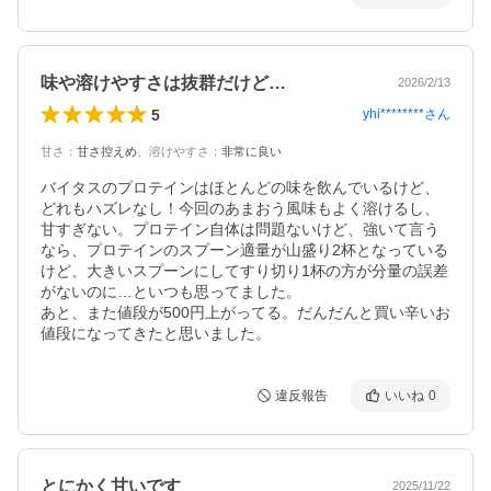
味や溶けやすさは抜群だけど…
2026/2/13
5
yhi********
さん
甘さ
：
甘さ控えめ
、
溶けやすさ
：
非常に良い
バイタスのプロテインはほとんどの味を飲んでいるけど、
どれもハズレなし！今回のあまおう風味もよく溶けるし、
甘すぎない。プロテイン自体は問題ないけど、強いて言う
なら、プロテインのスプーン適量が山盛り2杯となっている
けど、大きいスプーンにしてすり切り1杯の方が分量の誤差
がないのに…といつも思ってました。

あと、また値段が500円上がってる。だんだんと買い辛いお
値段になってきたと思いました。
違反報告
いいね
0
とにかく甘いです
2025/11/22