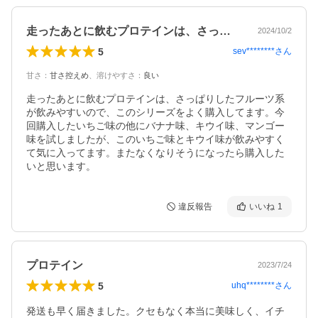
走ったあとに飲むプロテインは、さっぱり…
2024/10/2
5
sev********
さん
甘さ
：
甘さ控えめ
、
溶けやすさ
：
良い
走ったあとに飲むプロテインは、さっぱりしたフルーツ系
が飲みやすいので、このシリーズをよく購入してます。今
回購入したいちご味の他にバナナ味、キウイ味、マンゴー
味を試しましたが、このいちご味とキウイ味が飲みやすく
て気に入ってます。またなくなりそうになったら購入した
いと思います。
違反報告
いいね
1
プロテイン
2023/7/24
5
uhq********
さん
発送も早く届きました。クセもなく本当に美味しく、イチ