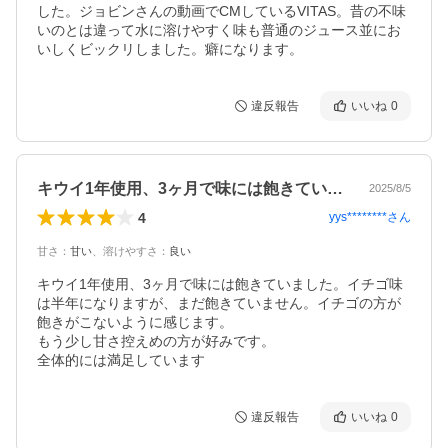
した。ジョビンさんの動画でCMしているVITAS。昔の不味
いのとは違って水に溶けやすく味も普通のジュース並にお
いしくビックリしました。癖になります。
違反報告
いいね
0
キウイ1年使用、3ヶ月で味には飽きてい…
2025/8/5
4
yys********
さん
甘さ
：
甘い
、
溶けやすさ
：
良い
キウイ1年使用、3ヶ月で味には飽きていました。イチゴ味
は半年になりますが、まだ飽きていません。イチゴの方が
飽きがこないように感じます。

もう少し甘さ控えめの方が好みです。

全体的には満足しています
違反報告
いいね
0