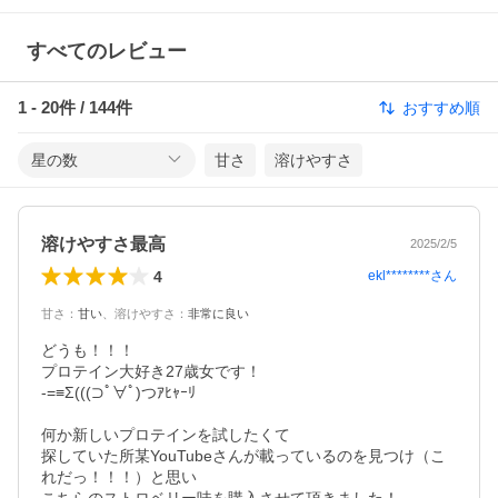
すべてのレビュー
1
-
20
件 /
144
件
おすすめ順
星の数
甘さ
溶けやすさ
溶けやすさ最高
2025/2/5
4
ekl********
さん
甘さ
：
甘い
、
溶けやすさ
：
非常に良い
どうも！！！

プロテイン大好き27歳女です！

-=≡Σ(((⊃ﾟ∀ﾟ)つｱﾋｬｰﾘ

何か新しいプロテインを試したくて

探していた所某YouTubeさんが載っているのを見つけ（こ
れだっ！！！）と思い
