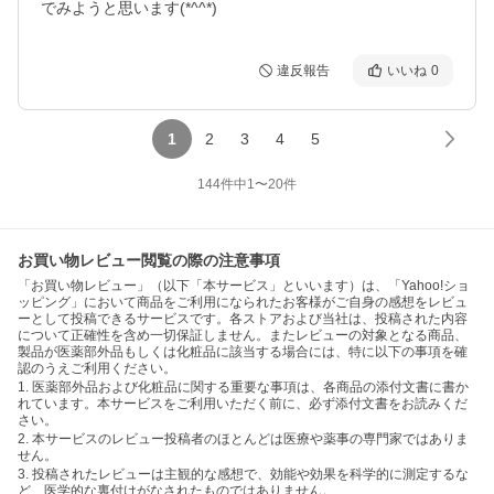
でみようと思います(*^^*)
違反報告
いいね
0
1
2
3
4
5
144
件中
1
〜
20
件
お買い物レビュー閲覧の際の注意事項
「お買い物レビュー」（以下「本サービス」といいます）は、「Yahoo!ショ
ッピング」において商品をご利用になられたお客様がご自身の感想をレビュ
ーとして投稿できるサービスです。各ストアおよび当社は、投稿された内容
について正確性を含め一切保証しません。またレビューの対象となる商品、
製品が医薬部外品もしくは化粧品に該当する場合には、特に以下の事項を確
認のうえご利用ください。
1. 医薬部外品および化粧品に関する重要な事項は、各商品の添付文書に書か
れています。本サービスをご利用いただく前に、必ず添付文書をお読みくだ
さい。
2. 本サービスのレビュー投稿者のほとんどは医療や薬事の専門家ではありま
せん。
3. 投稿されたレビューは主観的な感想で、効能や効果を科学的に測定するな
ど、医学的な裏付けがなされたものではありません。