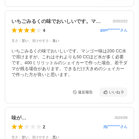
いちごみるくの味でおいしいです。マンゴ…
2025/2/22
4
gqm********
さん
甘さ
：
甘い
、
溶けやすさ
：
良い
いちごみるくの味でおいしいです。マンゴー味は200 CC水
で溶けますが、これはそれよりも50 CCほど水が多く必要
です。400ミリリットルのシェイカーで作った場合、若干ダ
マが残る場合があります。できるだけ大きめのシェイカー
で作った方が良いと思います。
違反報告
いいね
0
味が…
2024/3/6
2
jfg********
さん
甘さ
：
甘い
、
溶けやすさ
：
悪い