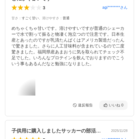
3
agi********
さん
甘さ
：
すごく甘い
、
溶けやすさ
：
普通
めちゃくちゃ甘いです。溶けやすいですが普通のシェーカ
ーで水で割って振ると物凄く泡立つので注意です。日本生
産とあったのですが乳清たんぱくはアメリカ製造だったん
で驚きました。さらに人工甘味料が含まれているので二度
驚きました。福岡県産あまおうに気を取られてチェック不
足でした。いろんなプロテインを飲んでおりますのでこう
いう事もあるんだなと勉強になりました。
違反報告
いいね
0
子供用に購入しましたサッカーの部活動後…
2025/11/28