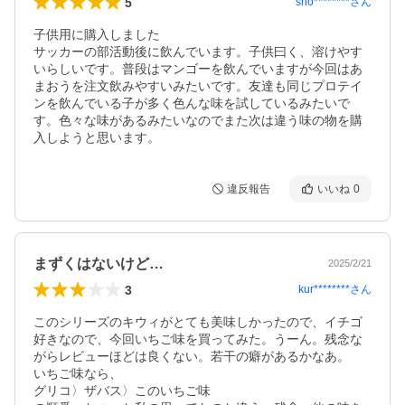
5
sno********
さん
子供用に購入しました

サッカーの部活動後に飲んでいます。子供曰く、溶けやす
いらしいです。普段はマンゴーを飲んでいますが今回はあ
まおうを注文飲みやすいみたいです。友達も同じプロテイ
ンを飲んでいる子が多く色んな味を試しているみたいで
す。色々な味があるみたいなのでまた次は違う味の物を購
入しようと思います。
違反報告
いいね
0
まずくはないけど…
2025/2/21
3
kur********
さん
このシリーズのキウィがとても美味しかったので、イチゴ
好きなので、今回いちご味を買ってみた。うーん。残念な
がらレビューほどは良くない。若干の癖があるかなあ。

いちご味なら、

グリコ〉ザバス〉このいちご味
