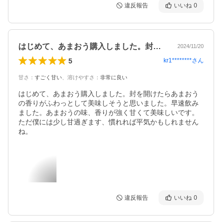
違反報告
いいね
0
はじめて、あまおう購入しました。封を開…
2024/11/20
5
kr1********
さん
甘さ
：
すごく甘い
、
溶けやすさ
：
非常に良い
はじめて、あまおう購入しました。封を開けたらあまおう
の香りがふわっとして美味しそうと思いました。早速飲み
ました。あまおうの味、香りが強く甘くて美味しいです。

ただ僕には少し甘過ぎます、慣れれば平気かもしれません
ね。
違反報告
いいね
0