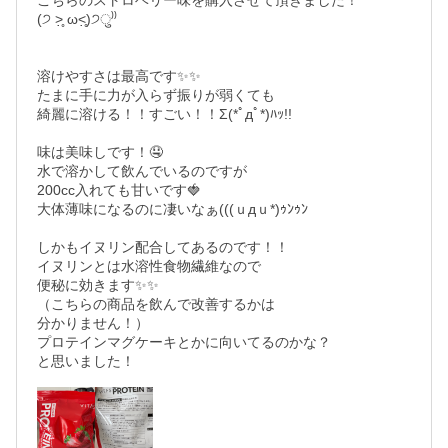
こちらのストロベリー味を購入させて頂きました！

(੭ ˃̣̣̥ ω˂̣̣̥)੭ु⁾⁾

溶けやすさは最高です✨✨

たまに手に力が入らず振りが弱くても

綺麗に溶ける！！すごい！！Σ(*ﾟдﾟ*)ﾊｯ!!

味は美味しです！🤤

水で溶かして飲んでいるのですが

200cc入れても甘いです🍓

大体薄味になるのに凄いなぁ(((ｕдｕ*)ｩﾝｩﾝ

しかもイヌリン配合してあるのです！！

イヌリンとは水溶性食物繊維なので

便秘に効きます✨✨

（こちらの商品を飲んで改善するかは

分かりません！）

プロテインマグケーキとかに向いてるのかな？

と思いました！