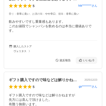
5
hik********
さん
香り
：
非常に良い
、
お酒の味
：
やや辛口
、
後味
：
非常に良い
飲みやすいですし重量感もあります。

このお値段でシャンパンを飲めるのは本当に価値ありで
す。
購入したストア
ヴェリタス
違反報告
いいね
0
ギフト購入ですので味などは解りかねます…
2025/12/23
5
gir********
さん
ギフト購入ですので味などは解りかねますが

先方には喜んで頂けました。

有難う御座います。