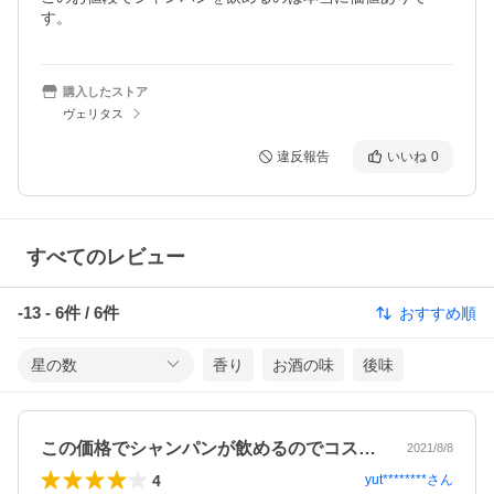
す。
購入したストア
ヴェリタス
違反報告
いいね
0
すべてのレビュー
-13
-
6
件 /
6
件
おすすめ順
星の数
香り
お酒の味
後味
この価格でシャンパンが飲めるのでコスト…
2021/8/8
4
yut********
さん