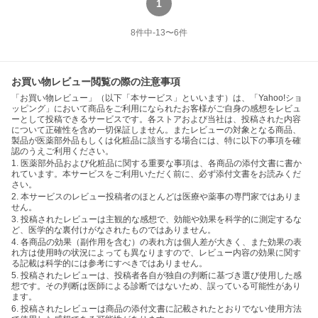
1
8
件中
-13
〜
6
件
お買い物レビュー閲覧の際の注意事項
「お買い物レビュー」（以下「本サービス」といいます）は、「Yahoo!ショ
ッピング」において商品をご利用になられたお客様がご自身の感想をレビュ
ーとして投稿できるサービスです。各ストアおよび当社は、投稿された内容
について正確性を含め一切保証しません。またレビューの対象となる商品、
製品が医薬部外品もしくは化粧品に該当する場合には、特に以下の事項を確
認のうえご利用ください。
1. 医薬部外品および化粧品に関する重要な事項は、各商品の添付文書に書か
れています。本サービスをご利用いただく前に、必ず添付文書をお読みくだ
さい。
2. 本サービスのレビュー投稿者のほとんどは医療や薬事の専門家ではありま
せん。
3. 投稿されたレビューは主観的な感想で、効能や効果を科学的に測定するな
ど、医学的な裏付けがなされたものではありません。
4. 各商品の効果（副作用を含む）の表れ方は個人差が大きく、また効果の表
れ方は使用時の状況によっても異なりますので、レビュー内容の効果に関す
る記載は科学的には参考にすべきではありません。
5. 投稿されたレビューは、投稿者各自が独自の判断に基づき選び使用した感
想です。その判断は医師による診断ではないため、誤っている可能性があり
ます。
6. 投稿されたレビューは商品の添付文書に記載されたとおりでない使用方法