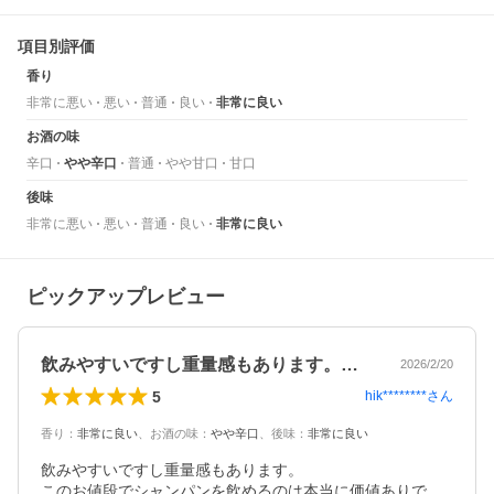
項目別評価
香り
非常に悪い
悪い
普通
良い
非常に良い
お酒の味
辛口
やや辛口
普通
やや甘口
甘口
後味
非常に悪い
悪い
普通
良い
非常に良い
ピックアップレビュー
飲みやすいですし重量感もあります。この…
2026/2/20
5
hik********
さん
香り
：
非常に良い
、
お酒の味
：
やや辛口
、
後味
：
非常に良い
飲みやすいですし重量感もあります。

このお値段でシャンパンを飲めるのは本当に価値ありで