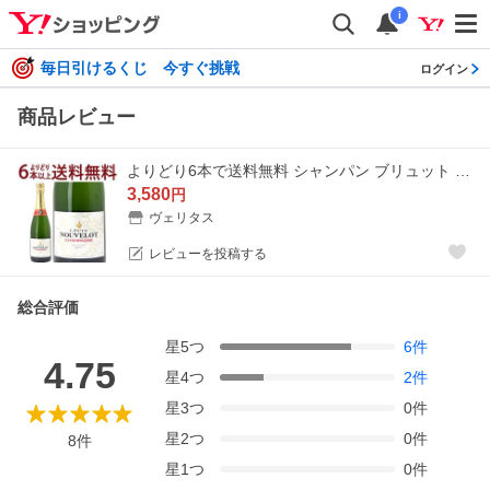
i
毎日引けるくじ 今すぐ挑戦
ログイン
商品レビュー
よりどり6本で送料無料 シャンパン ブリュット 750ml ルイ ヌヴロ シャンパン フランス シャンパーニュ 白泡 コク辛口 ワイン 大人気 ^VADB36Z0^
3,580
円
ヴェリタス
レビューを投稿する
総合評価
星
5
つ
6
件
4.75
星
4
つ
2
件
星
3
つ
0
件
星
2
つ
0
件
8
件
星
1
つ
0
件