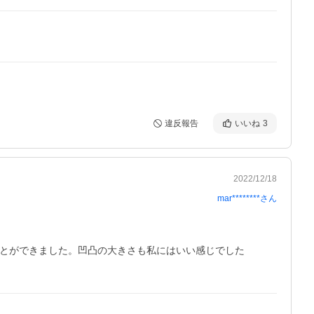
違反報告
いいね
3
2022/12/18
mar********
さん
とができました。凹凸の大きさも私にはいい感じでした
