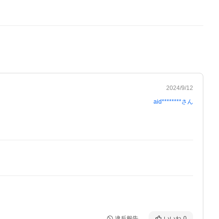
2024/9/12
aid********
さん
違反報告
いいね
0