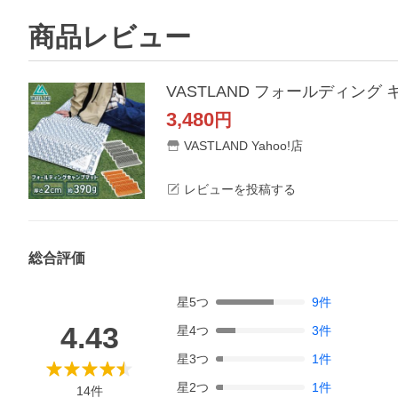
商品レビュー
VASTLAND フォールディング
3,480
円
VASTLAND Yahoo!店
レビューを投稿する
総合評価
星
5
つ
9
件
4.43
星
4
つ
3
件
星
3
つ
1
件
星
2
つ
1
件
14
件