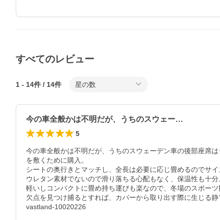
すべてのレビュー
1
-
14
件 /
14
件
星の数
今の車全般かは不明だが、うちのスウェー…
5
今の車全般かは不明だが、うちのスウェーデン車の後部座席は
を敷くために購入。

シートの奥行きとマッチし、全長は必要に応じ畳めるのでサイズ
ウレタン素材でないので滑り落ちる心配もなく、保温性も十分。
軽いしコンパクトに畳め持ち運びも楽なので、冬場のスポーツ
欠点を見つけ捕るとすれば、カバーから取り出す際に生じる静
vastland-10020226