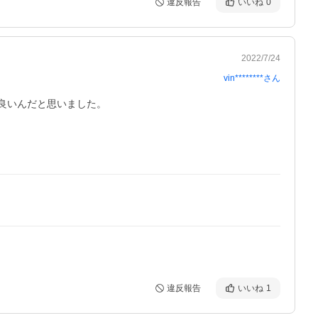
違反報告
いいね
0
2022/7/24
vin********
さん
良いんだと思いました。

違反報告
いいね
1