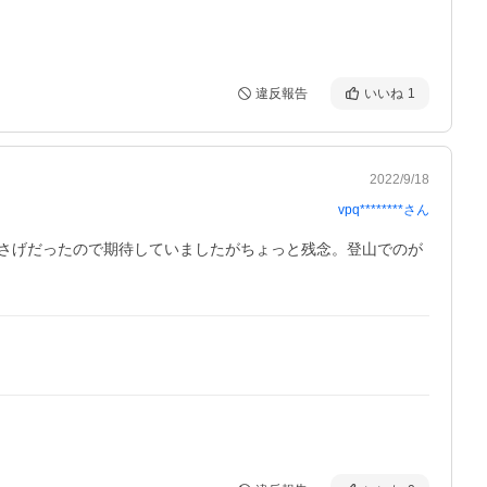
違反報告
いいね
1
2022/9/18
vpq********
さん
さげだったので期待していましたがちょっと残念。登山でのが