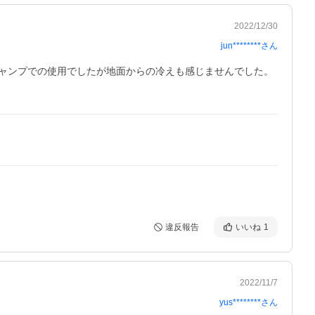
2022/12/30
jun********
さん
ャンプでの使用でしたが地面からの冷えも感じませんでした。
違反報告
いいね
1
2022/11/7
yus********
さん