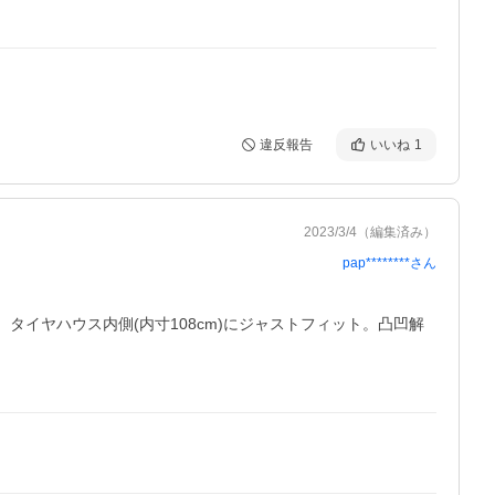
違反報告
いいね
1
2023/3/4
（編集済み）
pap********
さん
、タイヤハウス内側(内寸108cm)にジャストフィット。凸凹解