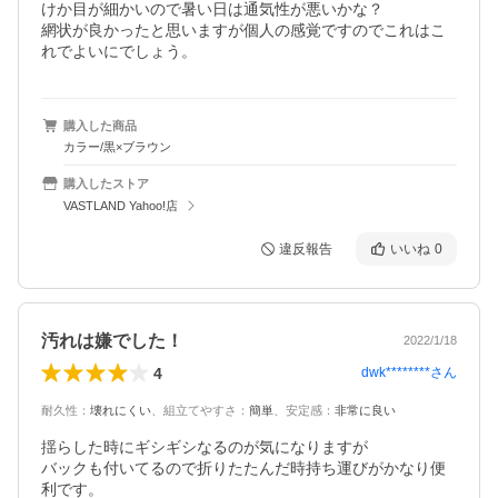
けか目が細かいので暑い日は通気性が悪いかな？

網状が良かったと思いますが個人の感覚ですのでこれはこ
れでよいにでしょう。
購入した商品
カラー/黒×ブラウン
購入したストア
VASTLAND Yahoo!店
違反報告
いいね
0
汚れは嫌でした！
2022/1/18
4
dwk********
さん
耐久性
：
壊れにくい
、
組立てやすさ
：
簡単
、
安定感
：
非常に良い
揺らした時にギシギシなるのが気になりますが

バックも付いてるので折りたたんだ時持ち運びがかなり便
利です。
