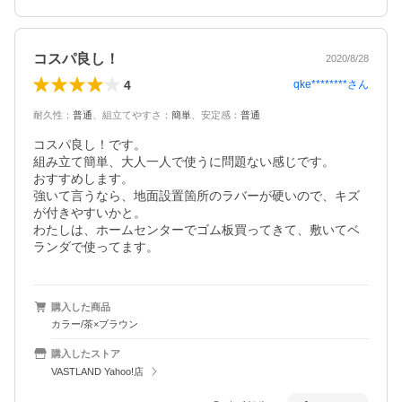
コスパ良し！
2020/8/28
4
qke********
さん
耐久性
：
普通
、
組立てやすさ
：
簡単
、
安定感
：
普通
コスパ良し！です。

組み立て簡単、大人一人で使うに問題ない感じです。

おすすめします。

強いて言うなら、地面設置箇所のラバーが硬いので、キズ
が付きやすいかと。

わたしは、ホームセンターでゴム板買ってきて、敷いてベ
ランダで使ってます。
購入した商品
カラー/茶×ブラウン
購入したストア
VASTLAND Yahoo!店