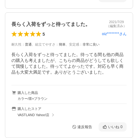
2021/7/29
長らく入荷をずっと待ってました。
（編集済み）
5
oiz********
さん
耐久性
：
普通
、
組立てやすさ
：
簡単
、
安定感
：
非常に良い
長らく入荷をずっと待ってました。待ってる間も他の商品
の購入も考えましたが、こちらの商品がどうしても欲しく
て我慢してました。待っててよかったです。対応も早く商
品も大変大満足です。ありがとうございました。
購入した商品
カラー/茶×ブラウン
購入したストア
VASTLAND Yahoo!店
違反報告
いいね
0