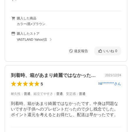
購入した商品
カラー/黒×ブラウン
購入したストア
VASTLAND Yahoo!店
違反報告
いいね
0
到着時、箱があまり綺麗ではなかったです…
2021/12/24
5
hti********
さん
耐久性
：
普通
、
組立てやすさ
：
普通
、
安定感
：
普通
到着時、箱があまり綺麗ではなかったです。中身は問題な
いですが子供へのプレゼントだったので少し残念でした。
ポイント還元を考えるとお得だし、配送は早かったです。