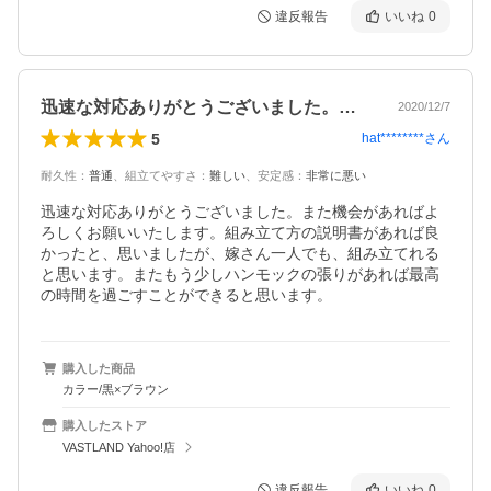
違反報告
いいね
0
迅速な対応ありがとうございました。また…
2020/12/7
5
hat********
さん
耐久性
：
普通
、
組立てやすさ
：
難しい
、
安定感
：
非常に悪い
迅速な対応ありがとうございました。また機会があればよ
ろしくお願いいたします。組み立て方の説明書があれば良
かったと、思いましたが、嫁さん一人でも、組み立てれる
と思います。またもう少しハンモックの張りがあれば最高
の時間を過ごすことができると思います。
購入した商品
カラー/黒×ブラウン
購入したストア
VASTLAND Yahoo!店
違反報告
いいね
0