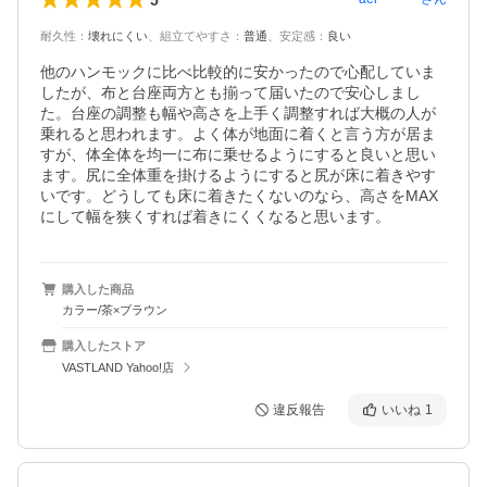
耐久性
：
壊れにくい
、
組立てやすさ
：
普通
、
安定感
：
良い
他のハンモックに比べ比較的に安かったので心配していま
したが、布と台座両方とも揃って届いたので安心しまし
た。台座の調整も幅や高さを上手く調整すれば大概の人が
乗れると思われます。よく体が地面に着くと言う方が居ま
すが、体全体を均一に布に乗せるようにすると良いと思い
ます。尻に全体重を掛けるようにすると尻が床に着きやす
いです。どうしても床に着きたくないのなら、高さをMAX
にして幅を狭くすれば着きにくくなると思います。
購入した商品
カラー/茶×ブラウン
購入したストア
VASTLAND Yahoo!店
違反報告
いいね
1