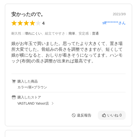
安かったので。
2021/3/9
4
sft********
さん
耐久性
：
壊れにくい
、
組立てやすさ
：
簡単
、
安定感
：
普通
娘がお年玉で買いました。思ってたより大きくて、置き場
所大変でした。骨組みの長さを調整できますが、短くして
娘が横になると、おしりが着きそうになってます。ハンモ
ック(布側)の長さ調整が出来れば最高です。
購入した商品
カラー/茶×ブラウン
購入したストア
VASTLAND Yahoo!店
違反報告
いいね
0