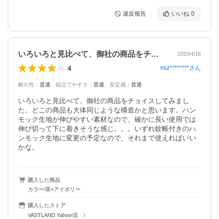
違反報告
いいね
0
いろいろと見比べて、御社の商品をチョイ…
2020/4/16
4
miz********
さん
耐久性
：
普通
、
組立てやすさ
：
普通
、
安定感
：
普通
いろいろと見比べて、御社の商品をチョイスしてみまし
た。どこの商品も大体同じような構造かと思います。ハン
モック生地が伸びやすい素材なので、確かに長い使用では
伸び切って下に着きそうな感じ。。。いずれ蚊帳付きのハ
ンモック生地に変更の予定なので、それまで使えればいい
かな。
購入した商品
カラー/茶×アイボリー
購入したストア
VASTLAND Yahoo!店