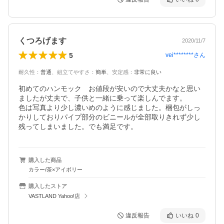
くつろげます
2020/11/7
5
vei********
さん
耐久性
：
普通
、
組立てやすさ
：
簡単
、
安定感
：
非常に良い
初めてのハンモック　お値段が安いので大丈夫かなと思い
ましたが丈夫で、子供と一緒に乗って楽しんでます。

色は写真より少し濃いめのように感じました。梱包がしっ
かりしておりパイプ部分のビニールが全部取りきれず少し
残ってしまいました。でも満足です。
購入した商品
カラー/茶×アイボリー
購入したストア
VASTLAND Yahoo!店
違反報告
いいね
0