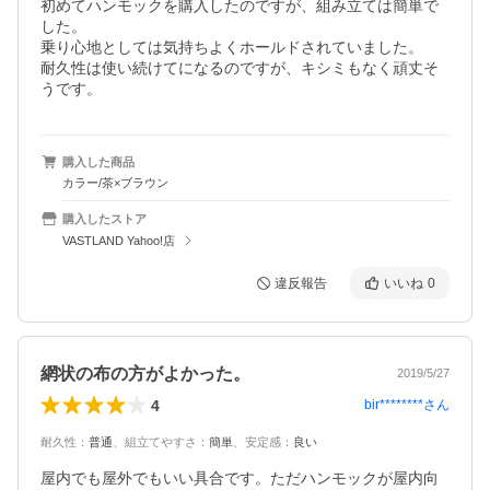
初めてハンモックを購入したのですが、組み立ては簡単で
した。

乗り心地としては気持ちよくホールドされていました。

耐久性は使い続けてになるのですが、キシミもなく頑丈そ
うです。
購入した商品
カラー/茶×ブラウン
購入したストア
VASTLAND Yahoo!店
違反報告
いいね
0
網状の布の方がよかった。
2019/5/27
4
bir********
さん
耐久性
：
普通
、
組立てやすさ
：
簡単
、
安定感
：
良い
屋内でも屋外でもいい具合です。ただハンモックが屋内向