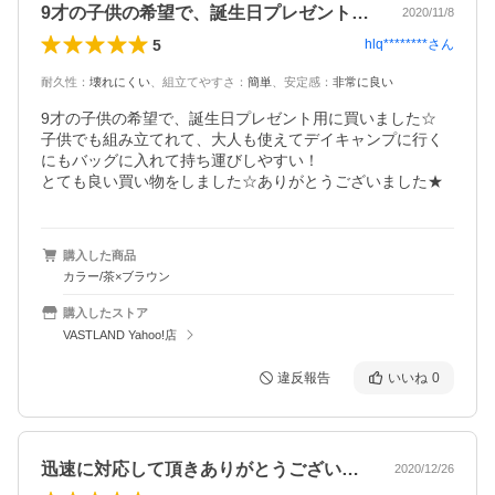
9才の子供の希望で、誕生日プレゼント用…
2020/11/8
5
hlq********
さん
耐久性
：
壊れにくい
、
組立てやすさ
：
簡単
、
安定感
：
非常に良い
9才の子供の希望で、誕生日プレゼント用に買いました☆

子供でも組み立てれて、大人も使えてデイキャンプに行く
にもバッグに入れて持ち運びしやすい！

とても良い買い物をしました☆ありがとうございました★
購入した商品
カラー/茶×ブラウン
購入したストア
VASTLAND Yahoo!店
違反報告
いいね
0
迅速に対応して頂きありがとうございます…
2020/12/26