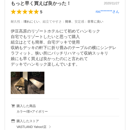
もっと早く買えば良かった！
2020/11/27
5
roc********
さん
耐久性
：
壊れにくい
、
組立てやすさ
：
簡単
、
安定感
：
非常に良い
伊豆高原のリゾートホテルにて初めてハンモック

自宅でもリゾートしたいと思って購入

組立はとても簡単、自宅デッキで使用

収納もデッキの軒下に折り畳みのテーブルの横にシンデレ
ラフィット。狭い所にバッチリハマって収納スッキリ

娘にも早く買えば良かったのにと言われて

デッキでハンモック楽しんでいます。
購入した商品
カラー/茶×アイボリー
購入したストア
VASTLAND Yahoo!店