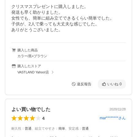
クリスマスプレゼントに購入しました。

発送も早く助かりました。

女性でも、簡単に組み立てできるくらい簡単でした。

子供が、2人で乗っても大丈夫な感じでした。

ありがとうございました。
購入した商品
カラー/黒×ブラウン
購入したストア
VASTLAND Yahoo!店
違反報告
いいね
0
よい買い物でした
2020/11/28
4
mar********
さん
耐久性
：
普通
、
組立てやすさ
：
簡単
、
安定感
：
普通