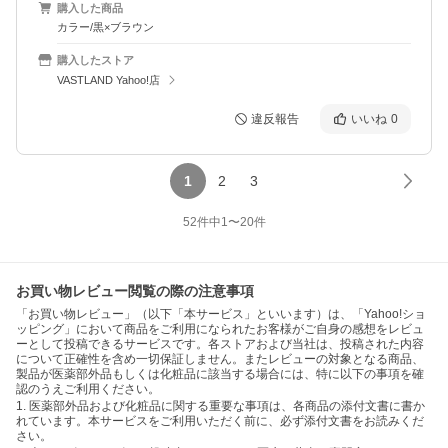
購入した商品
カラー/黒×ブラウン
購入したストア
VASTLAND Yahoo!店
違反報告
いいね
0
1
2
3
52
件中
1
〜
20
件
お買い物レビュー閲覧の際の注意事項
「お買い物レビュー」（以下「本サービス」といいます）は、「Yahoo!ショ
ッピング」において商品をご利用になられたお客様がご自身の感想をレビュ
ーとして投稿できるサービスです。各ストアおよび当社は、投稿された内容
について正確性を含め一切保証しません。またレビューの対象となる商品、
製品が医薬部外品もしくは化粧品に該当する場合には、特に以下の事項を確
認のうえご利用ください。
1. 医薬部外品および化粧品に関する重要な事項は、各商品の添付文書に書か
れています。本サービスをご利用いただく前に、必ず添付文書をお読みくだ
さい。