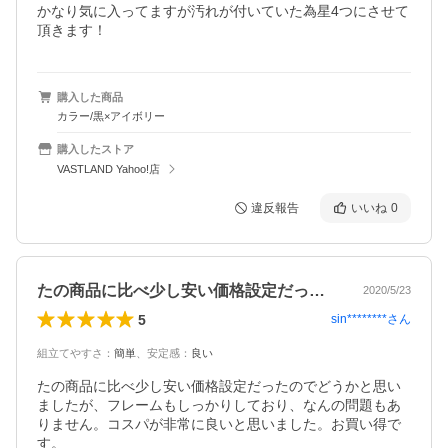
かなり気に入ってますが汚れが付いていた為星4つにさせて
頂きます！
購入した商品
カラー/黒×アイボリー
購入したストア
VASTLAND Yahoo!店
違反報告
いいね
0
たの商品に比べ少し安い価格設定だったの…
2020/5/23
5
sin********
さん
組立てやすさ
：
簡単
、
安定感
：
良い
たの商品に比べ少し安い価格設定だったのでどうかと思い
ましたが、フレームもしっかりしており、なんの問題もあ
りません。コスパが非常に良いと思いました。お買い得で
す。