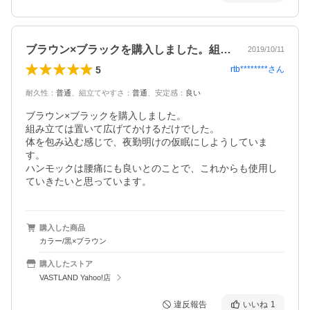
ブラウン×ブラックを購入しました。組み…
2019/10/11
5
rtb********
さん
耐久性
：
普通
、
組立てやすさ
：
普通
、
安定感
：
良い
ブラウン×ブラックを購入しました。

組み立ては置いて広げてかけるだけでした。

体を包み込む感じで、夜勤明けの仮眠にしようしていま
す。

ハンモックは腰痛にも良いとのことで、これからも使用し
ていきたいと思っています。
購入した商品
カラー/黒×ブラウン
購入したストア
VASTLAND Yahoo!店
違反報告
いいね
1