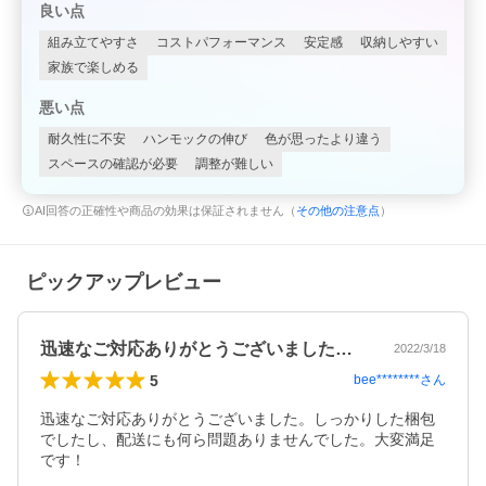
良い点
組み立てやすさ
コストパフォーマンス
安定感
収納しやすい
家族で楽しめる
悪い点
耐久性に不安
ハンモックの伸び
色が思ったより違う
スペースの確認が必要
調整が難しい
AI回答の正確性や商品の効果は保証されません（
その他の注意点
）
ピックアップレビュー
迅速なご対応ありがとうございました。し…
2022/3/18
5
bee********
さん
迅速なご対応ありがとうございました。しっかりした梱包
でしたし、配送にも何ら問題ありませんでした。大変満足
です！