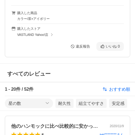
購入した商品
カラー/茶×アイボリー
購入したストア
VASTLAND Yahoo!店
違反報告
いいね
0
すべてのレビュー
1
-
20
件 /
52
件
おすすめ順
星の数
耐久性
組立てやすさ
安定感
他のハンモックに比べ比較的に安かったの…
2020/11/9
5
aei********
さん