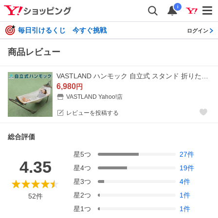
i
毎日引けるくじ 今すぐ挑戦
ログイン
商品レビュー
VASTLAND ハンモック 自立式 スタンド 折りたたみ 耐荷重120kg 3段階長さ調節 収納袋付き 室内 野外 キャンプ 爆買
6,980
円
VASTLAND Yahoo!店
レビューを投稿する
総合評価
星
5
つ
27
件
4.35
星
4
つ
19
件
星
3
つ
4
件
星
2
つ
1
件
52
件
星
1
つ
1
件