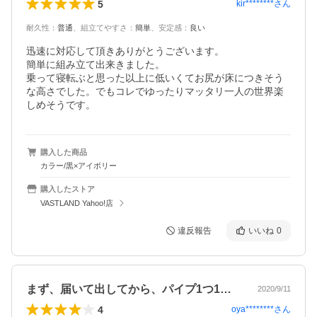
5
kir********
さん
耐久性
：
普通
、
組立てやすさ
：
簡単
、
安定感
：
良い
迅速に対応して頂きありがとうございます。

簡単に組み立て出来きました。

乗って寝転ぶと思った以上に低いくてお尻が床につきそう
な高さでした。でもコレでゆったりマッタリ一人の世界楽
しめそうです。
購入した商品
カラー/黒×アイボリー
購入したストア
VASTLAND Yahoo!店
違反報告
いいね
0
まず、届いて出してから、パイプ1つ1つ…
2020/9/11
4
oya********
さん