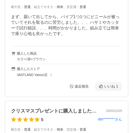
耐久性
：
普通
、
組立てやすさ
：
簡単
、
安定感
：
普通
まず、届いて出してから、パイプ1つ1つにビニールが被っ
ていてそれを取るのに苦労しました、、、ハサミやカッタ
ーで試行錯誤、、、時間がかかりました。組み立ては簡単
で座り心地も良かったです。
購入した商品
カラー/茶×ブラウン
購入したストア
VASTLAND Yahoo!店
違反報告
いいね
1
クリスマスプレゼントに購入しました。発…
2020/12/25
5
rtm********
さん
耐久性
：
普通
、
組立てやすさ
：
簡単
、
安定感
：
普通