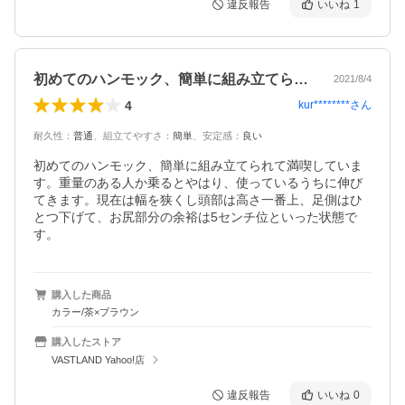
違反報告
いいね
1
初めてのハンモック、簡単に組み立てられ…
2021/8/4
4
kur********
さん
耐久性
：
普通
、
組立てやすさ
：
簡単
、
安定感
：
良い
初めてのハンモック、簡単に組み立てられて満喫していま
す。重量のある人か乗るとやはり、使っているうちに伸び
てきます。現在は幅を狭くし頭部は高さ一番上、足側はひ
とつ下げて、お尻部分の余裕は5センチ位といった状態で
す。
購入した商品
カラー/茶×ブラウン
購入したストア
VASTLAND Yahoo!店
違反報告
いいね
0