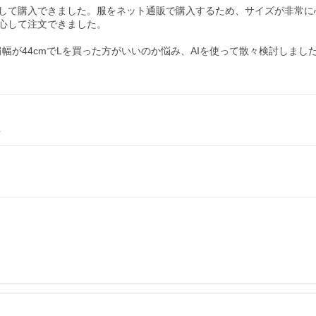
して購入できました。服をネット通販で購入するため、サイズが非常に
心して注文できました。

、肩幅が44cmでLを買った方がいいのか悩み、AIを使って散々検討し
L