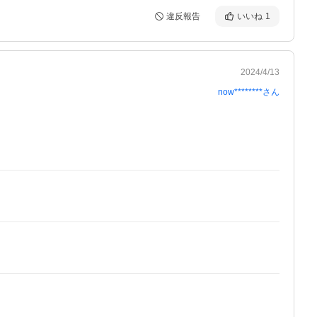
違反報告
いいね
1
2024/4/13
now********
さん