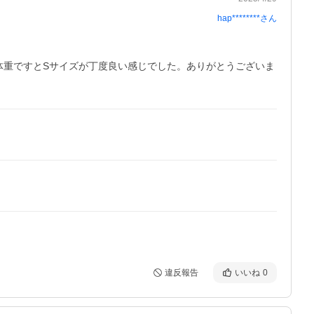
hap********
さん
体重ですとSサイズが丁度良い感じでした。ありがとうございま
違反報告
いいね
0