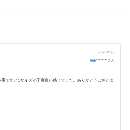
2025/4/29
hap********
さん
体重ですとSサイズが丁度良い感じでした。ありがとうございま