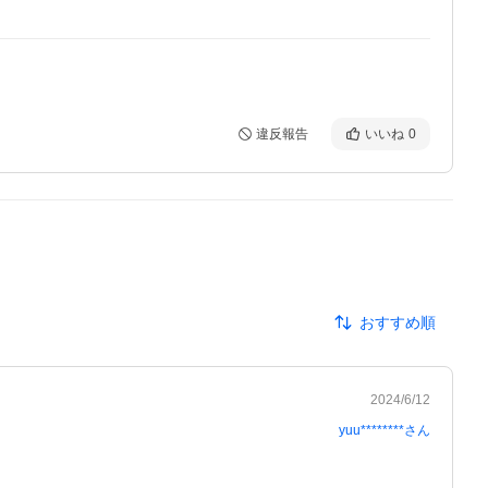
違反報告
いいね
0
おすすめ順
2024/6/12
yuu********
さん