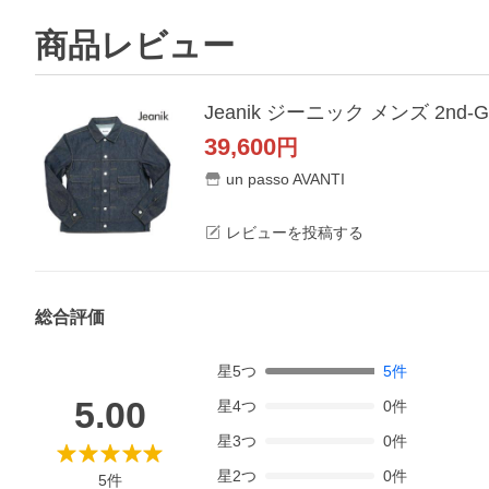
商品レビュー
Jeanik ジーニック メンズ 2nd
39,600
円
un passo AVANTI
レビューを投稿する
総合評価
星
5
つ
5
件
5.00
星
4
つ
0
件
星
3
つ
0
件
星
2
つ
0
件
5
件