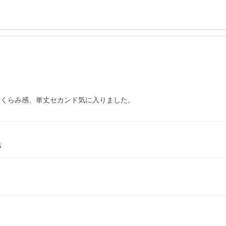
のふくらみ感、単丈セカンド気に入りました。
S