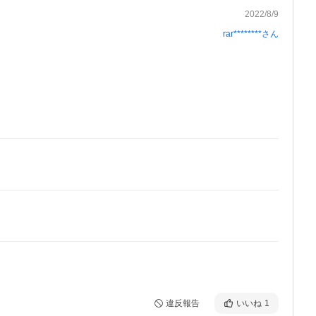
2022/8/9
rar********
さん
違反報告
いいね
1