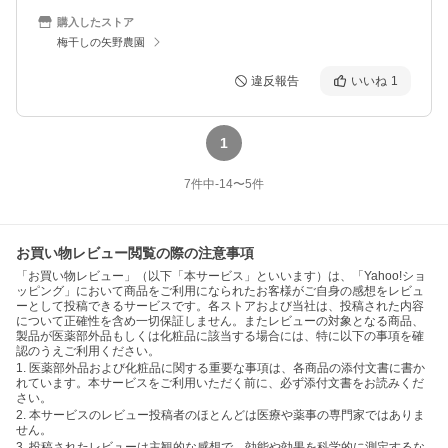
購入したストア
梅干しの矢野農園
違反報告
いいね
1
1
7
件中
-14
〜
5
件
お買い物レビュー閲覧の際の注意事項
「お買い物レビュー」（以下「本サービス」といいます）は、「Yahoo!ショ
ッピング」において商品をご利用になられたお客様がご自身の感想をレビュ
ーとして投稿できるサービスです。各ストアおよび当社は、投稿された内容
について正確性を含め一切保証しません。またレビューの対象となる商品、
製品が医薬部外品もしくは化粧品に該当する場合には、特に以下の事項を確
認のうえご利用ください。
1. 医薬部外品および化粧品に関する重要な事項は、各商品の添付文書に書か
れています。本サービスをご利用いただく前に、必ず添付文書をお読みくだ
さい。
2. 本サービスのレビュー投稿者のほとんどは医療や薬事の専門家ではありま
せん。
3. 投稿されたレビューは主観的な感想で、効能や効果を科学的に測定するな