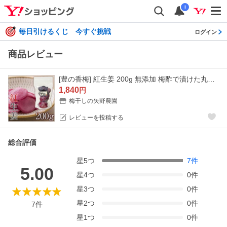
i
毎日引けるくじ 今すぐ挑戦
ログイン
商品レビュー
[豊の香梅] 紅生姜 200g 無添加 梅酢で漬けた丸ごと紅生姜 長崎県産生姜使用 天日塩 赤梅酢 しょうが 生姜 血流促進 代謝アップ 食欲増進 発汗作用 送料無料
1,840
円
梅干しの矢野農園
レビューを投稿する
総合評価
星
5
つ
7
件
5.00
星
4
つ
0
件
星
3
つ
0
件
星
2
つ
0
件
7
件
星
1
つ
0
件