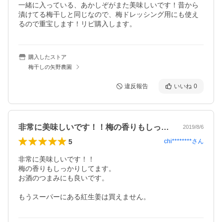
一緒に入っている、あかしぞがまた美味しいです！昔から
漬けてる梅干しと同じなので、梅ドレッシング用にも使え
るので重宝します！リピ購入します。
購入したストア
梅干しの矢野農園
違反報告
いいね
0
非常に美味しいです！！梅の香りもしっか…
2019/8/6
5
chi********
さん
非常に美味しいです！！

梅の香りもしっかりしてます。

お酒のつまみにも良いです。

もうスーパーにある紅生姜は買えません。