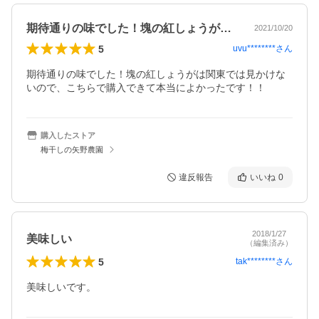
期待通りの味でした！塊の紅しょうがは関…
2021/10/20
5
uvu********
さん
期待通りの味でした！塊の紅しょうがは関東では見かけな
いので、こちらで購入できて本当によかったです！！
購入したストア
梅干しの矢野農園
違反報告
いいね
0
2018/1/27
美味しい
（編集済み）
5
tak********
さん
美味しいです。