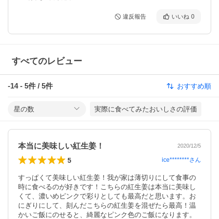
違反報告
いいね
0
すべてのレビュー
-14
-
5
件 /
5
件
おすすめ順
星の数
実際に食べてみたおいしさの評価
本当に美味しい紅生姜！
2020/12/5
5
ice********
さん
すっぱくて美味しい紅生姜！我が家は薄切りにして食事の
時に食べるのが好きです！こちらの紅生姜は本当に美味し
くて、濃いめピンクで彩りとしても最高だと思います。お
にぎりにして、刻んだこちらの紅生姜を混ぜたら最高！温
かいご飯にのせると、綺麗なピンク色のご飯になります。