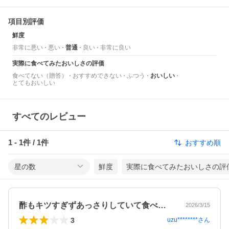
項目別評価
鮮度
非常に悪い
悪い
普通
良い
非常に良い
実際に食べてみたおいしさの評価
食べてない（贈答）
おすすめできない
ふつう
おいしい
とてもおいしい
すべてのレビュー
1
-
1
件 /
1
件
おすすめ順
星の数
鮮度
実際に食べてみたおいしさの評
酢もキツすぎずあっさりしていて食べやす…
2026/3/15
3
uzu********
さん