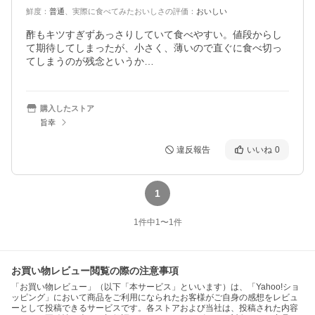
鮮度
：
普通
、
実際に食べてみたおいしさの評価
：
おいしい
酢もキツすぎずあっさりしていて食べやすい。値段からし
て期待してしまったが、小さく、薄いので直ぐに食べ切っ
てしまうのが残念というか…
購入したストア
旨幸
違反報告
いいね
0
1
1
件中
1
〜
1
件
お買い物レビュー閲覧の際の注意事項
「お買い物レビュー」（以下「本サービス」といいます）は、「Yahoo!ショ
ッピング」において商品をご利用になられたお客様がご自身の感想をレビュ
ーとして投稿できるサービスです。各ストアおよび当社は、投稿された内容