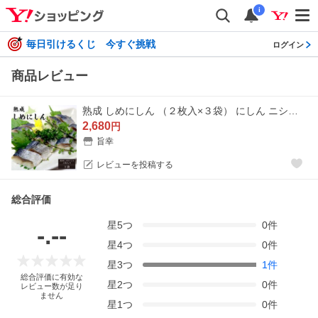
i
毎日引けるくじ 今すぐ挑戦
ログイン
商品レビュー
熟成 しめにしん （２枚入×３袋） にしん ニシン 鰊 〆にしん 酒の肴 寿司ネタ 母の日 父の日 お中元 敬老の日 お歳暮 ご家庭の食卓 ご贈答 送料無料「爆買」
2,680
円
旨幸
レビューを投稿する
総合評価
星
5
つ
0
件
-.--
星
4
つ
0
件
星
3
つ
1
件
総合評価に有効な
星
2
つ
0
件
レビュー数が足り
ません
星
1
つ
0
件